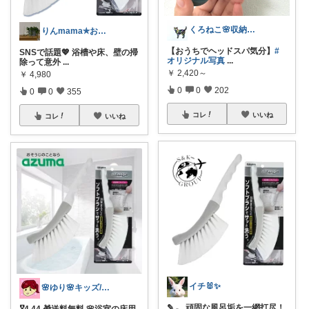
くろねこ🌸収納＆キッチン整理
りんmama✯おしゃれ大好き𓍯
【おうちでヘッドスパ気分】
#
SNSで話題💖 浴槽や床、壁の掃
オリジナル写真
...
除って意外
...
￥
2,420～
￥
4,980
0
0
202
0
0
355
コレ
いいね
コレ
いいね
イチ🐰✨
🌸ゆり🌸キッズ/ベビー/スイーツ/猫
✎𓂃 頑固な風呂垢を一網打尽！
🎖️4.44 🎁送料無料 🌸浴室の床用