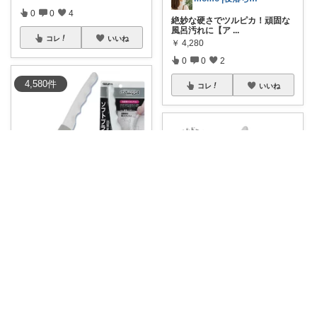
0
0
4
絶妙な硬さでツルピカ！頑固な
風呂汚れに【ア
...
コレ
いいね
￥
4,280
0
0
2
4,580
件
コレ
いいね
あいみや＊40代🌷くらしを楽しむ
ソフトな極細毛で、汚れをしっ
かりかき出すよ
...
￥
4,280
Tocky
0
0
0
浴室掃除が楽しくなる✨ 最近、
浴室掃除が
...
コレ
いいね
￥
4,280