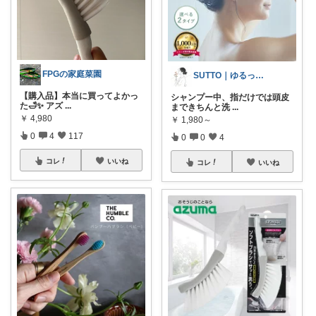
FPGの家庭菜園
SUTTO｜ゆるっと美容と暮らし
【購入品】本当に買ってよかっ
シャンプー中、指だけでは頭皮
た🛁✨ アズ
...
まできちんと洗
...
￥
4,980
￥
1,980～
0
4
117
0
0
4
コレ
いいね
コレ
いいね