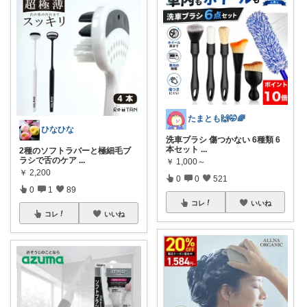
たまとも🙌🤭🌈
ひなひな
洗車ブラシ 傷つかない 6種類 6
本セット
...
2種のソフトラバーと極細毛ブ
ラシで舌のケア
...
￥
1,000～
￥
2,200
0
0
521
0
1
89
コレ
いいね
コレ
いいね