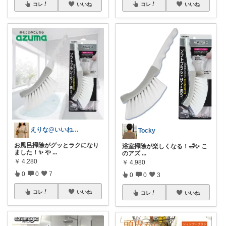
コレ
いいね
コレ
いいね
えりな@いいね100%バック💓
Tocky
お風呂掃除がグッとラクになり
浴室掃除が楽しくなる！🛁✨ こ
ました！✨ や
...
のアズ
...
￥
4,280
￥
4,980
0
0
7
0
0
3
コレ
いいね
コレ
いいね