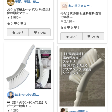
美髪、美肌、健康商品お勧めROOM
れい@フォロー＆経由購入感謝です♪
おうちで極上ヘッドスパ✨楽天1
位の頭皮マッ
...
今だけ P10倍 & 送料無料 自宅
で本格
...
￥
1,980～
￥
2,420～
0
0
3
0
0
5
コレ
いいね
コレ
いいね
はまっち＠お取り寄せ・便利グッズ・ゲーム
👑【堂々のランキング1位】リ
ピーター続出！
...
￥
4,280
momo |寝落ちママ🫧QOL手帳📔