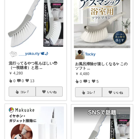
___yoko.rty 🕊🌙
Tocky
流行ってるやつ私もほしい🥹
お風呂掃除が楽しくなる✨ この
（一視聴者）と思
...
ソフト
...
￥
4,280
￥
4,480
0
0
13
0
1
5
コレ
いいね
コレ
いいね