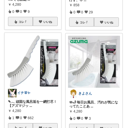
￥
4,280
￥
858
0
0
9
0
0
29
コレ
いいね
コレ
いいね
イチ🐰✨
きよさん
✎𓂃 頑固な風呂垢を一網打尽！
🧼🛁 毎日お風呂、汚れが気にな
【アズマジッ
...
ってたことあ
...
￥
4,280
￥
4,280
1
0
662
0
0
3
コレ
いいね