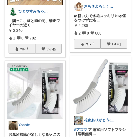
さち🔰よろしくお願いします💗
ひとやすみちゃん＊シンプルひとり暮らし
🌿軽い力で水垢スッキリ✨ 🌿傷
をつけずに浴
...
「隅っこ、歯と歯の間、矯正ワ
イヤーの近く…
...
￥
4,280
￥
2,240
2
0
608
1
0
782
コレ
いいね
コレ
いいね
花🌼ありがとう(*･ω･)*_ _)ﾍ
Yossie
#アズマ
ア 浴室用ソフトブラシ
【送料無料
...
お風呂掃除が楽しくなる✨ この