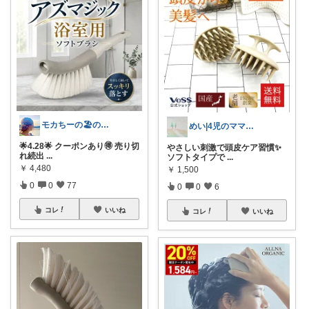
モカちーの🏖️のんびりライフ🐈✨
めい|4児のママおすすめ
🌟4.28🌟 クーポンあり🉐 売り切
やさしい刺激で頭皮ケア習慣✨
れ続出
...
ソフトタイプで
...
￥
4,480
￥
1,500
0
0
77
0
0
6
コレ
いいね
コレ
いいね