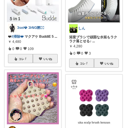
3sei💎 ｺﾚNG🈲🙅‍♀️
しん
❤️
#掃除❤️
マクアケ BuddiE 5
...
浴室ブラシで頑固な水垢もラク
ラク落とせる♪
...
￥
4,480
￥
4,280
0
0
109
0
0
3
コレ
いいね
コレ
いいね