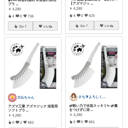
【アズマジッ
...
ブラ
...
￥
4,280
￥
4,280
4
0
625
4
0
736
コレ
いいね
コレ
いいね
さち🔰よろしくお願いします💗
大仏ちゃん
🌿軽い力で水垢スッキリ✨ 🌿傷
アズマ工業 アズマジック 浴室用
をつけずに浴
...
ソフトブラ
...
￥
4,280
￥
4,280
0
0
661
0
2
483