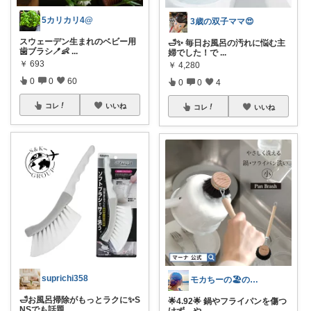
5カリカリ4@
3歳の双子ママ😍
スウェーデン生まれのベビー用
🛁✨ 毎日お風呂の汚れに悩む主
歯ブラシ🪥👶
...
婦でした！で
...
￥
693
￥
4,280
0
0
60
0
0
4
コレ
いいね
コレ
いいね
suprichi358
モカちーの🏖️のんびりライフ🐈✨
🛁お風呂掃除がもっとラクに✨S
🌟4.92🌟 鍋やフライパンを傷つ
NSでも話題
...
けず、や
...