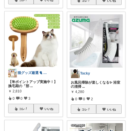
コレ
いいね
猫グッズ厳選 🐈 にゃん具市場 🌈
Tocky
【🎯ポイントアップ実施中！】
お風呂掃除が楽しくなる✨ 浴室
換毛期の「部
...
の清掃
...
￥
2,810
￥
4,280
0
0
3
0
0
2
コレ
いいね
コレ
いいね