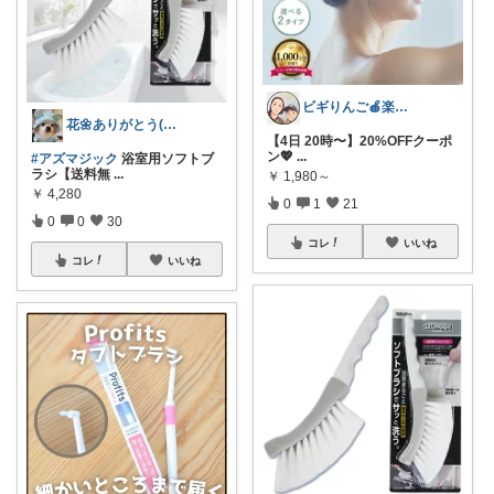
ビギりんご🍎楽する暮らし🏠
花🌼ありがとう(*･ω･)*_ _)ﾍ
【4日 20時〜】20%OFFクーポ
ン💖
...
#アズマジック
浴室用ソフトブ
ラシ【送料無
...
￥
1,980～
￥
4,280
0
1
21
0
0
30
コレ
いいね
コレ
いいね