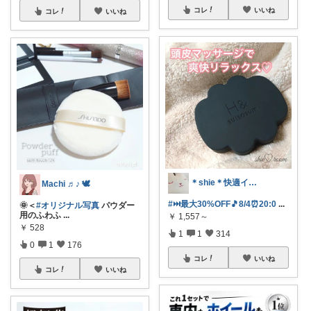
コレ
いいね
コレ
いいね
＊shie＊快適インテリア＆雑貨グッズ
Machi ♬♪ 🕊
#⏭️最大30%OFF🎵8/4⏰️20:0
...
🌞＜
#オリジナル写真
パウダー
用のふわふ
...
￥
1,557～
￥
528
1
1
314
0
1
176
コレ
いいね
コレ
いいね