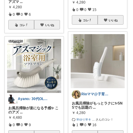
アズマ
...
￥
4,280
￥
4,280
0
0
15
0
0
6
コレ
いいね
コレ
いいね
Rioママ@子育て応援
Ayano♪ 30代OLファッション
お風呂掃除がもっとラクに✨SN
Sでも話題の
...
お風呂掃除が楽になる予感✨ こ
のアズ
...
￥
4,280
￥
4,480
🌸ゆり🌸キ
...
さんのコレ！
0
0
9
1
0
16