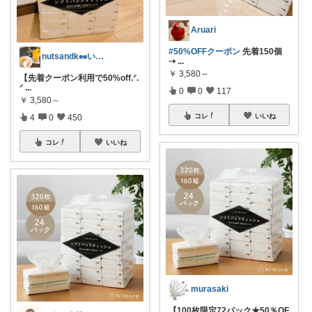
Aruari
#50%OFFクーポン
先着150個
nutsandk🥜いつも感謝です◡̈♡
⇢
...
￥
3,580～
【先着クーポン利用で50%off.ᐟ.
ᐟ
...
0
0
117
￥
3,580～
コレ
いいね
4
0
450
コレ
いいね
murasaki
【100枚限定72パック★50％OF