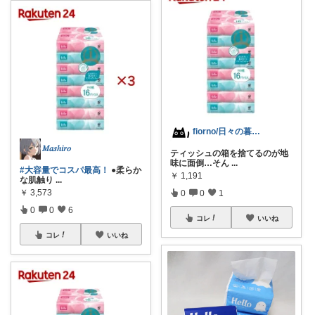
fiorno/日々の暮らしに
𝑀𝑎𝑠ℎ𝑖𝑟𝑜
ティッシュの箱を捨てるのが地
味に面倒…そん
...
#大容量でコスパ最高！
●柔らか
￥
1,191
な肌触り
...
￥
3,573
0
0
1
0
0
6
コレ
いいね
コレ
いいね