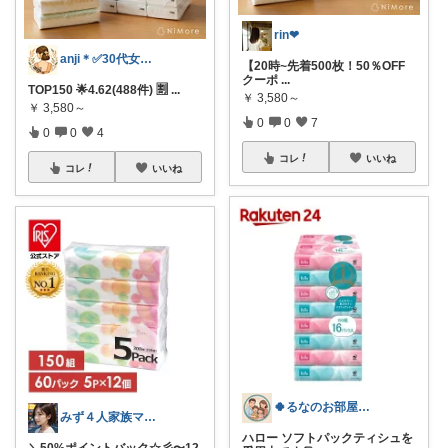
rin❤︎
anji＊✅30代女性売上ランキング🏆
【20時~先着500枚！50％OFF
クーポ
...
TOP150 🌟4.62(488件) 🈹
...
￥
3,580～
￥
3,580～
0
0
7
0
0
4
コレ
いいね
コレ
いいね
🍀るなのお部屋🐱🍀経由購入感謝✨
みず４人家族ママ★３０代子育て奮闘中🙆
ハロー ソフトパックティシュを
＼50%ポイントバック☆彡〜12