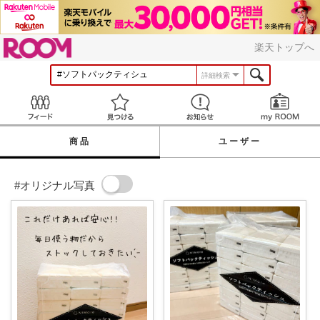
ROOM
楽天トップへ
詳細検索
Feed
見つける
お知らせ
商品
ユーザー
#オリジナル写真