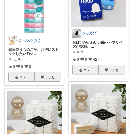
シャガゾー
ビールと◯◯
おばけがかわいい👻ハーフサイ
ズが便利。
...
毎日使うものこそ、お得にスト
￥
619
ックしたい🧻✨
...
￥
1,191
0
0
427
0
0
8
コレ
いいね
コレ
いいね