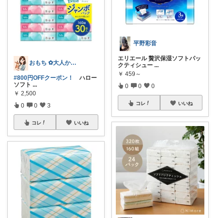
平野彩音
エリエール 贅沢保湿ソフトパッ
おもち ✿大人かわいい×暮らし
クティシュー
...
￥
459～
#800円OFFクーポン！
ハロー
ソフト
...
0
0
0
￥
2,500
コレ
いいね
0
0
3
コレ
いいね