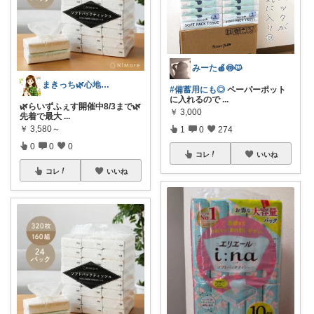
みーた🍎🍥🐱
まきっち🌿心地よい暮らし🌿
#備蓄用にも◎
ペーパーポット
に入れるので
...
🌿らいずふぇす開催中8/3まで🌿
￥
3,000
先着で最大
...
￥
3,580～
1
0
274
0
0
0
コレ
いいね
コレ
いいね