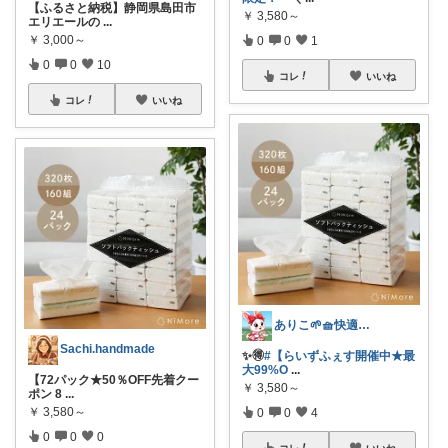
【ふるさと納税】静岡県島田市
￥
3,580～
エリエールの
...
￥
3,000～
0
0
1
0
0
10
コレ
いいね
コレ
いいね
ありこ🌱🧺快適な暮らし雑貨🌻
Sachi.handmade
✨️🉐
#【らいずふぇす開催中★最
大99%O
...
【72パック★50％OFF先着クー
￥
3,580～
ポン 8
...
￥
3,580～
0
0
4
0
0
0
コレ
いいね