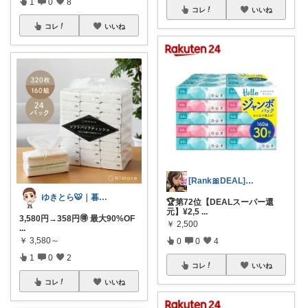
1
0
8
コレ
いいね
コレ
いいね
[Rank🎀DEAL]毎日コレ＠ano
ゆきとら🐯｜暮らしをラクにしたいパパ
🏆第72位【DEALスーパー還
元】¥2,5
...
3,580円→358円🉐 最大90%OF
￥
2,500
...
￥
3,580～
0
0
4
1
0
2
コレ
いいね
コレ
いいね