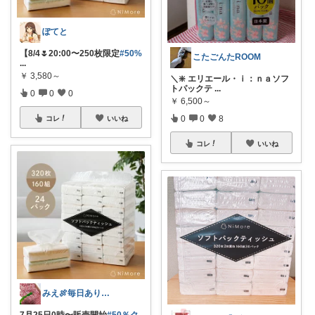
ぽてと
【8/4🌷20:00〜250枚限定
#50%
こたごんたROOM
...
￥
3,580～
＼❇️ エリエール・ｉ：ｎａソフ
トパックテ
...
0
0
0
￥
6,500～
0
0
8
コレ
いいね
コレ
いいね
みえ🍖毎日ありがとう🐟️
7月25日0時〜販売開始
#50％ク