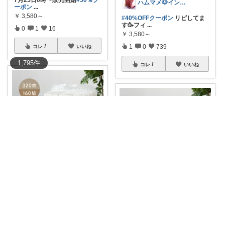
ハムマメ🐶インテリア・キッチン🌸
ーポン
...
￥
3,580～
#40%OFFクーポン
リピしてま
す🥳フィ
...
0
1
16
￥
3,580～
1
0
739
コレ
いいね
1,795
件
コレ
いいね
けめこ🍀ありがとうございます🤭💕
#🔥本日終了！50%OFFクーポ
ゆみかん⭐︎大人の暮らし研究室
ン！🔥
［
...
￥
3,580～
🔥らいずふぇす開催中★最大9
9%OFFクー
...
0
0
2
￥
3,580～