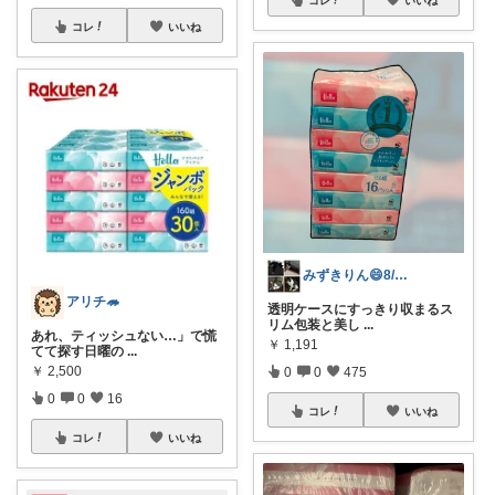
コレ
いいね
みずきりん😄8/5日お買い上げ感謝
アリチ🦔
透明ケースにすっきり収まるス
リム包装と美し
...
あれ、ティッシュない…」で慌
￥
1,191
てて探す日曜の
...
￥
2,500
0
0
475
0
0
16
コレ
いいね
コレ
いいね