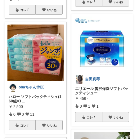
コレ
いいね
コレ
いいね
吉田真琴
obaちゃん🌸🙇‍♀️
エリエール 贅沢保湿ソフトパッ
クティシュー
...
ハロー ソフトパックティシュ(1
￥
459～
60組×3
...
0
1
1
￥
2,500
0
0
11
コレ
いいね
コレ
いいね