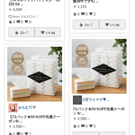
愛用中です🧻
...
日9:59
...
￥
1,191
￥
6,580
0
0
2
brian
さんのコレ！
0
0
0
コレ
いいね
コレ
いいね
3児ワイママ💐バタバタでも回る暮らし✨
おちむ🤍🏹
72パック★50％OFF先着クーポ
ン 8/
...
【72パック★50％OFF先着クー
￥
3,580～
ポン8/
...
0
0
5
￥
3,580～
0
0
2