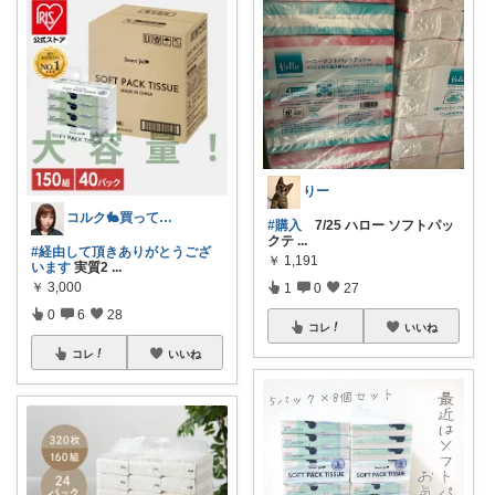
りー
コルク🐇買ってよかった！オリジナル写真
#購入
7/25 ハロー ソフトパッ
クテ
...
#経由して頂きありがとうござ
￥
1,191
います
実質2
...
￥
3,000
1
0
27
0
6
28
コレ
いいね
コレ
いいね