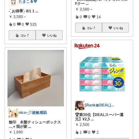
たまこ🐧💛
Fクー
...
￥
3,580～
- ̗̀ お得🉐 ̖́- 8/1 1
...
￥
3,580～
0
0
14
0
0
535
コレ
いいね
コレ
いいね
[Rank🎀DEAL]毎日コレ@ano
nico·͜·♡超敏感肌
🏆第30位【DEALスーパー還
元】¥2,5
...
無印 木製ティシューボックス
￥
2,500
𓂃٭ 我が家
...
￥
1,690
1
0
2