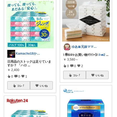
ゆあ🎀兄妹ママの育児と暮らし
Kamacho18かまちょ🦄
\ 🉐8/4✨お買い物ﾏﾗｿﾝ💨/
#📣2
...
￥
3,580～
日用品のストックは足りていま
すか？ 「ハロ
...
0
0
2
￥
2,400
コレ
いいね
0
0
1
コレ
いいね