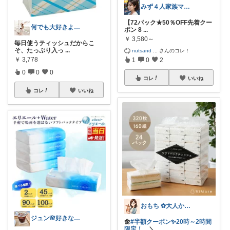
みず４人家族ママ★３０代子育て奮闘中🙆
【72パック★50％OFF先着クー
何でも大好きよろずちゃん@たくさん紹介
ポン 8
...
￥
3,580～
毎日使うティッシュだからこ
そ、たっぷり入っ
...
nutsand
...
さんのコレ！
￥
3,778
1
0
2
0
0
0
コレ
いいね
コレ
いいね
おもち ✿大人かわいい×暮らし
ジュン🌸好きなもの集めました
🌼
#半額クーポン✨20時～2時間
限定！
＼
...