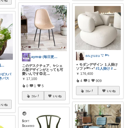
いいね
𝚜𝚗.𝚢𝚞𝚣𝚞 𓇢 𓆸
aym🥨 (毎日更新してます🙌)
⋆ モダンデザイン １人掛け
𝓜𝒊𝒏𝟎𝟎𝟕🐣5日感謝💝
このデスクチェア、✨シェ
ソファ𓆸 ⋆*
#1人掛け
#
...
ル型デザインがとっても可
愛いんです😍北
...
￥
176,400
ロゼスパ
きバス
￥
17,100
4
0
909
0
1
5
コレ
いいね
コレ
いいね
いいね