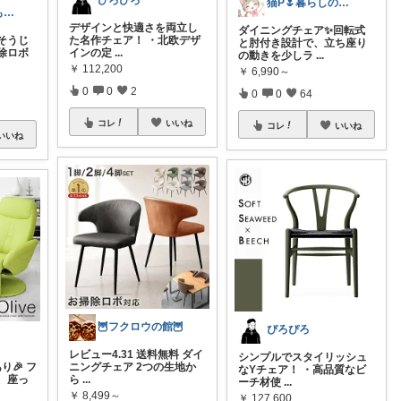
ぴろぴろ
猫P🌷暮らしの中で見つけたお気に入り
うさうさいつもご訪問ありがとうです🐰✨
デザインと快適さを両立し
ダイニングチェア✨回転式
そうじ
た名作チェア！ ・北欧デザ
と肘付き設計で、立ち座り
除ロボ
インの定
...
の動きを少しラ
...
￥
112,200
￥
6,990～
0
0
2
0
0
64
コレ
いいね
コレ
いいね
いいね
🦉フクロウの館🦉
ぴろぴろ
レビュー4.31 送料無料 ダイ
シンプルでスタイリッシュ
り🎉 フ
ニングチェア 2つの生地か
なYチェア！ ・高品質なビ
、座っ
ら
...
ーチ材使
...
￥
8,499～
￥
127,600