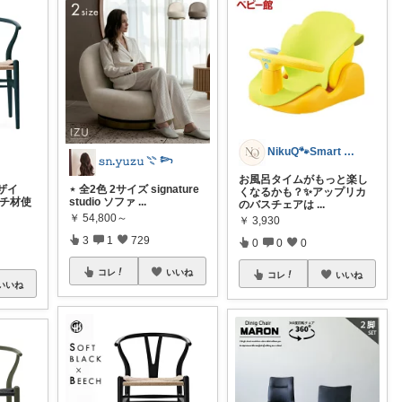
NikuQ🐾Smart Choice
𝚜𝚗.𝚢𝚞𝚣𝚞 𓇢 𓆸
お風呂タイムがもっと楽し
ザイ
⋆ 全2色 2サイズ signature
くなるかも？✨アップリカ
ーチ材使
studio ソファ
...
のバスチェアは
...
￥
54,800～
￥
3,930
3
1
729
0
0
0
コレ
いいね
コレ
いいね
いいね