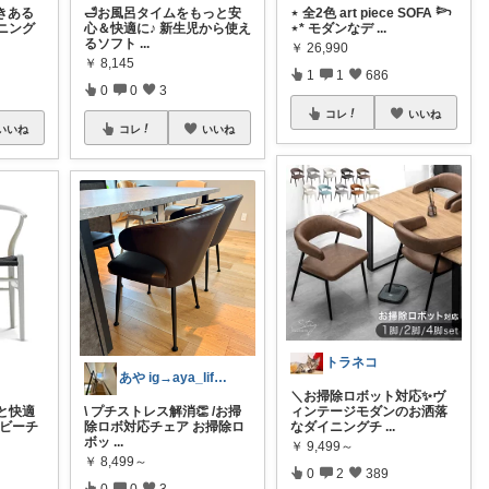
きある
🛁お風呂タイムをもっと安
⋆ 全2色 art piece SOFA 𓆸
ニング
心＆快適に♪ 新生児から使え
⋆* モダンなデ
...
るソフト
...
￥
26,990
￥
8,145
1
1
686
0
0
3
コレ
いいね
いいね
コレ
いいね
トラネコ
あや ig→aya_life_home
＼お掃除ロボット対応✨ヴ
と快適
\ プチストレス解消👏 /お掃
ィンテージモダンのお洒落
質ビーチ
除ロボ対応チェア お掃除ロ
なダイニングチ
...
ボッ
...
￥
9,499～
￥
8,499～
0
2
389
0
0
3