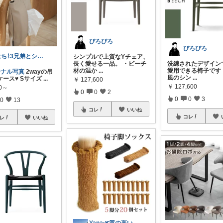
ぴろぴろ
ぴろぴろ
はち⌇3兄弟とシンプルな暮らし
シンプルで上質なYチェア、
長く愛せる一品。 ・ビーチ
洗練されたデザイン
材の温か
...
愛用できる椅子です
ジナル写真
2wayの吊
風のシン
...
ース♥︎ Sサイズ
...
￥
127,600
￥
127,600
80～
0
0
2
0
0
3
0
13
コレ
いいね
コレ
レ
いいね