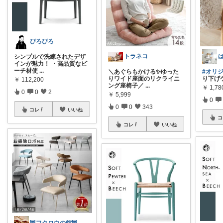
ぴろぴろ
トラネコ
シンプルで洗練されたデザ
インが魅力！ ・高品質なビ
ーチ材使
...
＼あぐらもかける✨️ゆった
#オリ
りワイド座面のリクライニ
り下げケ
￥
112,200
ング座椅子／
...
￥
1,7
0
0
2
￥
5,999
0
0
0
343
コレ
いいね
コ
コレ
いいね