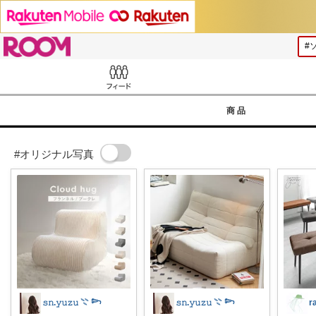
ROOM
Feed
商品
#オリジナル写真
𝚜𝚗.𝚢𝚞𝚣𝚞 𓇢 𓆸
𝚜𝚗.𝚢𝚞𝚣𝚞 𓇢 𓆸
r