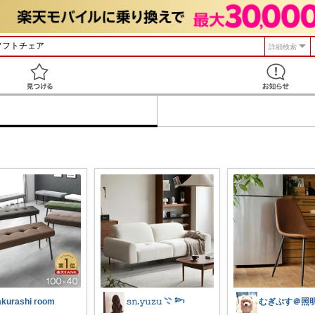
詳細検索
見つける
akurashi room
𝚜𝚗.𝚢𝚞𝚣𝚞 𓇢 𓆸