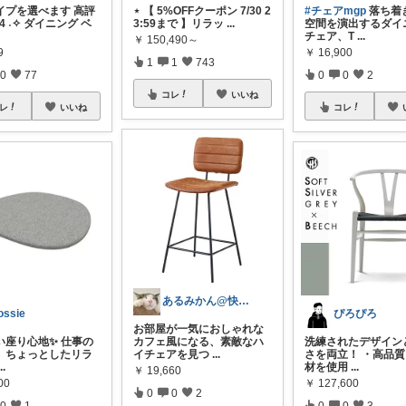
イプを選べます 高評
⋆ 【 5%OFFクーポン 7/30 2
#チェアmgp
落ち着
74 ˖✧ ダイニング ベ
3:59まで 】リラッ
...
空間を演出するダイ
チェア、T
...
￥
150,490～
9
￥
16,900
1
1
743
0
77
0
0
2
コレ
いいね
レ
いいね
コレ
あるみかん@快適な在宅ワーク＆デスク環境
ossie
ぴろぴろ
お部屋が一気におしゃれな
い座り心地✨ 仕事の
カフェ風になる、素敵なハ
洗練されたデザイン
、ちょっとしたリラ
イチェアを見つ
...
さを両立！ ・高品
...
材を使用
...
￥
19,660
00
￥
127,600
0
0
2
0
1
0
0
3