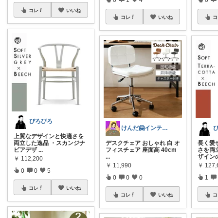
コレ
いいね
コレ
いいね
コ
ぴろぴろ
けんだ🤗インテリア多め
上質なデザインと快適さを
両立した逸品 ・スカンジナ
デスクチェア おしゃれ 白 オ
長く愛
ビアデザ
...
フィスチェア 座面高 40cm
さを両
...
ザイン
￥
112,200
￥
11,990
￥
127,
0
0
5
0
0
0
1
コレ
いいね
コレ
いいね
コ