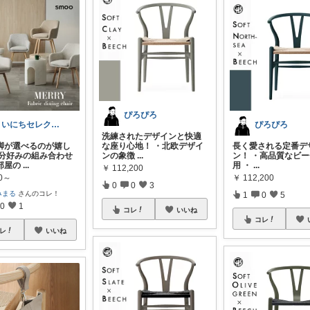
ぴろぴろ
まいにちセレクトdays
ぴろぴろ
洗練されたデザインと快適
脚が選べるのが嬉し
な座り心地！ ・北欧デザイ
長く愛される定番デ
自分好みの組み合わせ
ンの象徴
...
ン！ ・高品質なビ
部屋の
...
用 ・
...
￥
112,200
80～
￥
112,200
0
0
3
みまる
さんのコレ！
1
0
5
0
1
コレ
いいね
コレ
レ
いいね