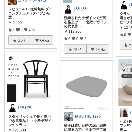
🦉フクロウの館🦉
ぴろぴろ
レビュー4.12 送料無料 ダイ
ニングチェア 2タイプから
クラシ
選
...
洗練されたデザインで空間
適さが
を格上げ！ ・北欧デザイン
ビーチ
￥
9,499～
の代表作
...
￥
127,
1
0
485
￥
112,200
0
0
0
2
コレ
いいね
コ
コレ
いいね
ぴろぴろ
𝚜
HAUS THE 1975
スタイリッシュで長く愛用
できる逸品！ ・北欧デザイ
⋆ 全7
ンのクラ
...
椅子は置いた時の線が部屋
ファ𓆸
に残るので、形まで見て選
座
...
￥
127,600