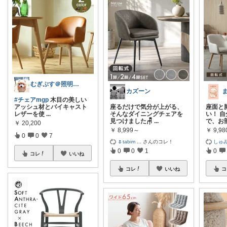
むぎぷす＠照明とインテリアと北欧食器
カズーン
#チェアmgp
木目の美しい
アッシュ材とバイキャスト
座るだけで気分が上がる、
座面と
レザーを使
...
そんなダイニングチェアを
い！ 
見つけました🪑
...
で、お
￥
20,200
￥
8,999～
￥
9,9
0
0
7
🌷tabim
...
さんのコレ！
しゅ
0
0
1
0
コレ
いいね
コレ
いいね
コ