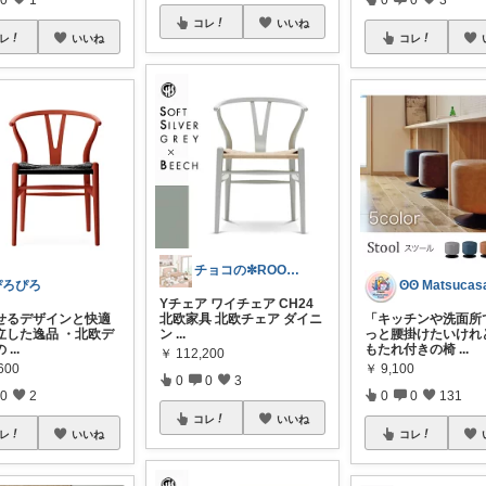
コレ
いいね
レ
いいね
コレ
チョコの✼ROOM✼
ぴろぴろ
Yチェア ワイチェア CH24
せるデザインと快適
北欧家具 北欧チェア ダイニ
「キッチンや洗面所
立した逸品 ・北欧デ
ン
...
っと腰掛けたいけれ
の
...
もたれ付きの椅
...
￥
112,200
600
￥
9,100
0
0
3
0
2
0
0
131
コレ
いいね
レ
いいね
コレ