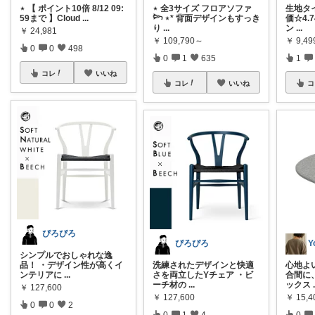
⋆ 【 ポイント10倍 8/12 09:
⋆ 全3サイズ フロアソファ
生地タ
59まで 】Cloud
...
𓆸 ⋆* 背面デザインもすっき
価☆4.
り
...
ン
...
￥
24,981
￥
109,790～
￥
9,49
0
0
498
0
1
635
1
コレ
いいね
コレ
いいね
コ
ぴろぴろ
ぴろぴろ
Y
シンプルでおしゃれな逸
品！ ・デザイン性が高くイ
洗練されたデザインと快適
心地よ
ンテリアに
...
さを両立したYチェア ・ビ
合間に
ーチ材の
...
ックス
￥
127,600
￥
127,600
￥
15,4
0
0
2
0
1
4
0