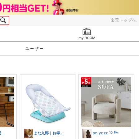
楽天トップへ
お知らせ
ユーザー
むぎぷす＠照明とインテリアと北欧食器
まな九郎｜お得情報ROOM✨
𝚜𝚗.𝚢𝚞𝚣𝚞 𓇢 𓆸