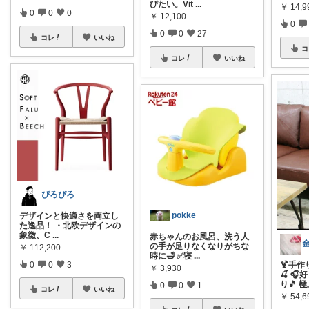
びたい。Vit
...
￥
14,
0
0
0
￥
12,100
0
0
0
27
コレ
いいね
コ
コレ
いいね
ぴろぴろ
pokke
デザインと快適さを両立し
た逸品！ ・北欧デザインの
象徴、C
...
赤ちゃんのお風呂、洗う人
の手が足りなくなりがちな
￥
112,200
時に🛁 ✅寝
...
🍹手作
0
0
3
￥
3,930
🍒 
り🎵 
0
0
1
コレ
いいね
￥
54,6