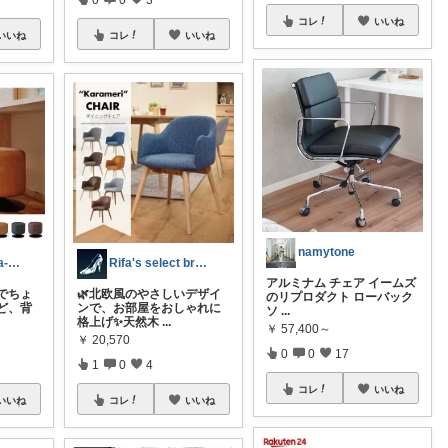
コレ
いいね
いいね
コレ
いいね
namytone
ʘʘ Matsucasa-TooL ʘʘ
Rifa's select branch
アルミナム チェア イームズ
でちょ
🌿北欧風のやさしいデザイ
のリプロダクト ローバック
ど、背
ンで、お部屋をおしゃれに
ソ
...
格上げ✨天然木
...
￥
57,400～
￥
20,570
0
0
17
1
0
4
コレ
いいね
いいね
コレ
いいね