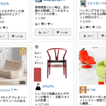
Yana🌿質の高い暮らしのROOM
ぴろぴろ
長時間座りたい時は、足の
疲れを軽減してくれるチェ
ハンギングできてお
ックなデザインと快
アソックスが便
...
がラクにできるお掃
魅力のYチェア！ ・
ット対応のダイ
...
材
...
￥
1,980
￥
8,499～
600
0
0
3
0
0
729
0
0
コレ
いいね
コレ
レ
いいね
ぴろぴろ
かつお
𝚗.𝚢𝚞𝚣𝚞 𓇢 𓆸
シンプルで洗練されたデザ
インが魅力！ ・北欧スタイ
本日5%引クーポンあ
色 3サイズ ウレタンソ
ルの定番
...
ットレスト一体型で
 ⋆*ボリュームのある
た瞬間
...
￥
127,600