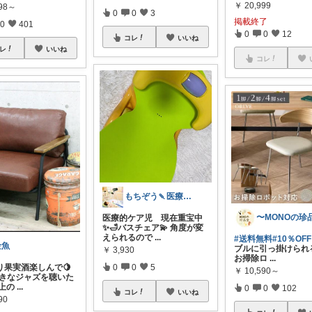
￥
20,999
998～
0
0
3
掲載終了
0
401
0
0
12
コレ
いいね
レ
いいね
コレ
もちぞう🍡医療的ケア児
医療的ケア児 現在重宝中
✨🛁バスチェア💫 角度が変
えられるので
...
#送料無料
#10％OFF
金魚
ブルに引っ掛けられ
￥
3,930
お掃除ロ
...
り果実酒楽しんで🍋
0
0
5
￥
10,590～
好きなジャズを聴いた
極上の
...
0
0
102
コレ
いいね
90