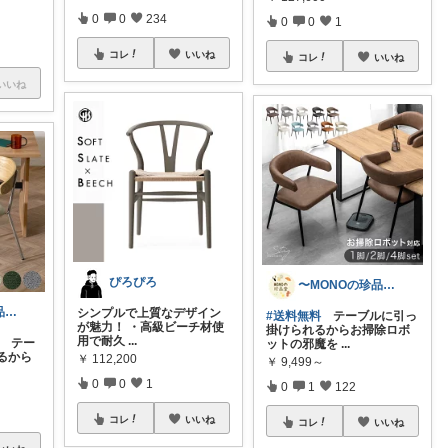
0
0
234
0
0
1
コレ
いいね
コレ
いいね
いいね
ぴろぴろ
〜MONOの珍品堂〜
〜MONOの珍品堂〜
シンプルで上質なデザイン
#送料無料
テーブルに引っ
が魅力！ ・高級ビーチ材使
掛けられるからお掃除ロボ
用で耐久
...
テー
ットの邪魔を
...
るから
￥
112,200
￥
9,499～
0
0
1
0
1
122
コレ
いいね
コレ
いいね