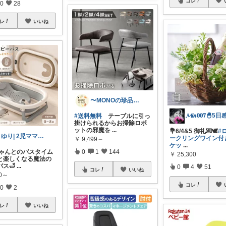
コレ
0
28
レ
いいね
〜MONOの珍品堂〜
#送料無料
テーブルに引っ
掛けられるからお掃除ロボ
ットの邪魔を
...
💐6/4&5 御礼💌🕊️
#
さゆり| 2児ママお買い物メモ🧸
ークリングワイン付
￥
9,499～
ケッ
...
赤ちゃんとのバスタイム
0
1
144
￥
25,300
と楽しくなる魔法の
ス🛁
...
0
4
51
コレ
いいね
80～
コレ
0
2
レ
いいね