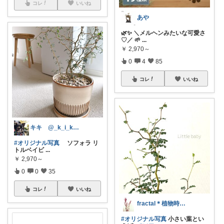
コレ
いいね
あや
🌿✨ ＼メルヘンみたいな可愛さ
♡／ 🌱
...
￥
2,970～
0
4
85
コレ
いいね
キキ @_k_i_k_i_o
#オリジナル写真
ソフォラ リ
トルベイビ
...
￥
2,970～
0
0
35
コレ
いいね
fractal＊植物時間を満喫する🌱
#オリジナル写真
小さい葉とい