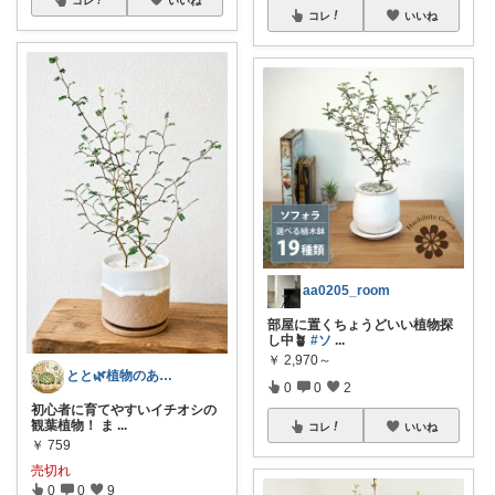
コレ
いいね
aa0205_room
部屋に置くちょうどいい植物探
し中🪴
#ソ
...
￥
2,970～
とと🌿植物のある暮らし
0
0
2
初心者に育てやすいイチオシの
観葉植物！ ま
...
コレ
いいね
￥
759
売切れ
0
0
9