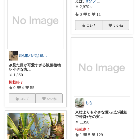
えば、
#ソフ
...
￥
2,970～
0
0
11
コレ
いいね
3兄弟パパ@庭師ふろんた
🌿見た目が可愛すぎる観葉植物
✨ 小さな丸
...
￥
1,350
掲載終了
0
4
55
コレ
いいね
もも
米粒よりも小さな葉っぱが繊細
で可憐♥その実
...
￥
1,350
掲載終了
1
5
129