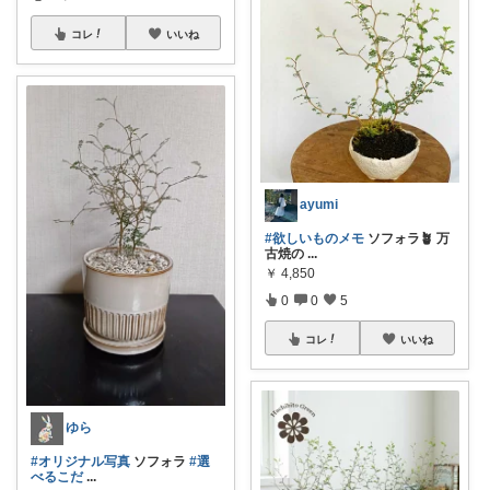
コレ
いいね
ayumi
#欲しいものメモ
ソフォラ🪴 万
古焼の
...
￥
4,850
0
0
5
コレ
いいね
ゆら
#オリジナル写真
ソフォラ
#選
べるこだ
...