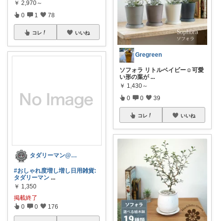
￥
2,970～
0
1
78
コレ
いいね
Gregreen
ソフォラ リトルベイビー☺️可愛
い形の葉が
...
￥
1,430～
0
0
39
コレ
いいね
タダリーマン@はてなブロガー
#おしゃれ度増し増し日用雑貨:
タダリーマン
...
￥
1,350
掲載終了
0
0
176