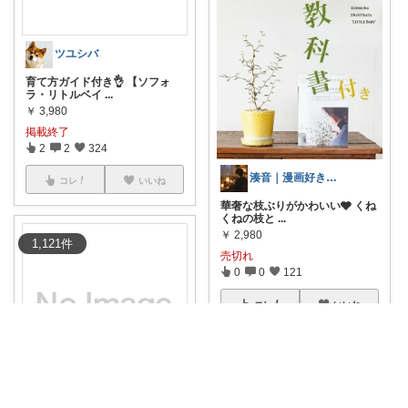
ツユシバ
育て方ガイド付き👌 【ソフォ
ラ・リトルベイ
...
￥
3,980
掲載終了
2
2
324
湊音｜漫画好きの癒しの部屋
コレ
いいね
華奢な枝ぶりがかわいい🩶 くね
くねの枝と
...
￥
2,980
1,121
件
売切れ
0
0
121
コレ
いいね
🌻朝顔夕顔｜見て下さり有難う🫧