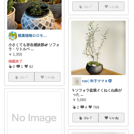
コレ
いいね
観葉植物ロロモ🌿おしゃれ部屋
小さくても存在感抜群🌿 ソフォ
ラ・リトルベ
...
￥
1,350
掲載終了
0
1
42
コレ
いいね
ruo│年子ママ👦🧒
\\ ソフォラ盆栽 // くねくね曲が
った
...
￥
5,060
2
4
768
コレ
いいね