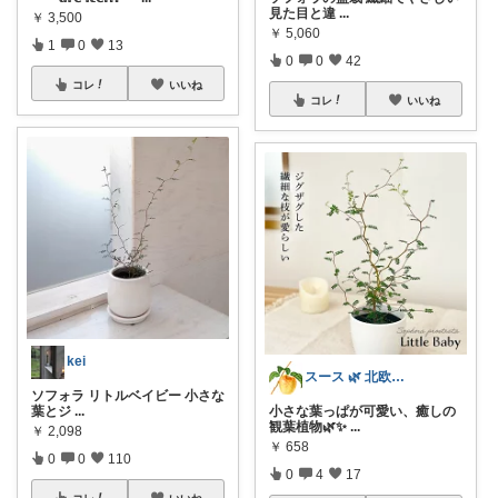
見た目と違
...
￥
3,500
￥
5,060
1
0
13
0
0
42
コレ
いいね
コレ
いいね
kei
スース 🌿 北欧ナチュラルインテリア
ソフォラ リトルベイビー 小さな
葉とジ
...
小さな葉っぱが可愛い、癒しの
観葉植物🌿✨
...
￥
2,098
￥
658
0
0
110
0
4
17
コレ
いいね