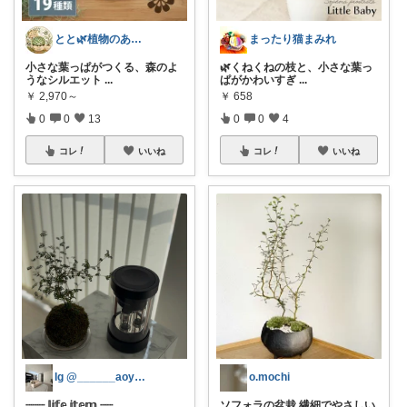
とと🌿植物のある暮らし
まったり猫まみれ
小さな葉っぱがつくる、森のよ
🌿くねくねの枝と、小さな葉っ
うなシルエット
...
ぱがかわいすぎ
...
￥
2,970～
￥
658
0
0
13
0
0
4
コレ
いいね
コレ
いいね
Ig @______aoyan.s2
o.mochi
┈┈┈ 𝕝𝕚𝕗𝕖 𝕚𝕥𝕖𝕞 ┈┈
...
ソフォラの盆栽 繊細でやさしい