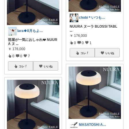
chobi＊いつもありがとうございます＊
NUURA ヌーラ BLOSSI TABL
...
lara🍀8月もよろしく😊✨
￥
176,000
部屋が一気におしゃれ❤️ NUUR
0
0
1
A ヌ
...
￥
176,000
コレ
いいね
0
0
7
コレ
いいね
MASATOSHI A5 quattro