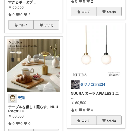
0
0
2
すぎるポータブ
...
￥
60,500
コレ
いいね
0
0
2
コレ
いいね
タツノコ太郎24
NUURA ヌーラ APIALES 1 エ
...
天翔
￥
60,500
テーブルを優しく照らす、NUU
0
0
4
RAのBLO
...
￥
60,500
コレ
いいね
0
0
0