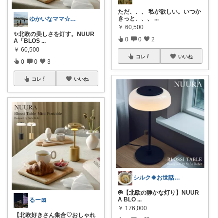
ただ、、、 私が欲しい。いつか
きっと、、、
...
ゆかいなママ☆３児のママ
￥
60,500
✨北欧の美しさを灯す。NUUR
0
0
2
A「BLOS
...
￥
60,500
コレ
いいね
0
0
3
コレ
いいね
シルク🍀お世話になっております🙇
☘️【北欧の静かな灯り】NUUR
A BLO
...
るー🎀
￥
176,000
【北欧好きさん集合♡おしゃれ