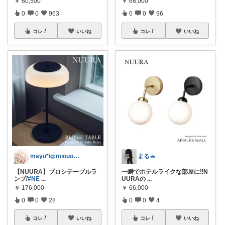
￥
60,500
￥
66,000
0
0
963
0
0
96
コレ
いいね
コレ
いいね
mayu*ig:miouor_home
まる☕︎
【NUURA】ブロシテーブルラ
一瞬でホテルライクな部屋に‼️N
ンプ/
#NE
...
UURAの
...
￥
176,000
￥
66,000
0
0
28
0
0
4
コレ
いいね
コレ
いいね