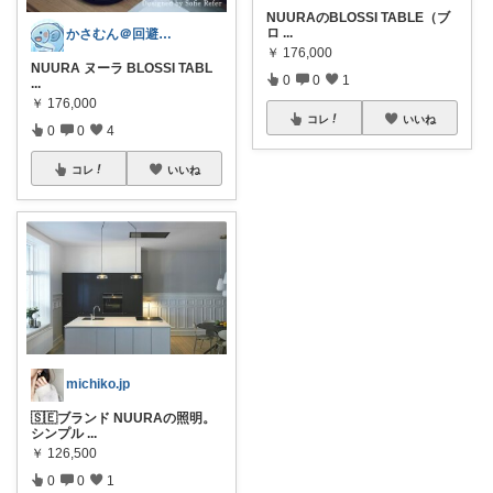
NUURAのBLOSSI TABLE（ブ
ロ
...
かさむん＠回避性PD
￥
176,000
NUURA ヌーラ BLOSSI TABL
0
0
1
...
￥
176,000
コレ
いいね
0
0
4
コレ
いいね
michiko.jp
🇸🇪ブランド NUURAの照明。
シンプル
...
￥
126,500
0
0
1