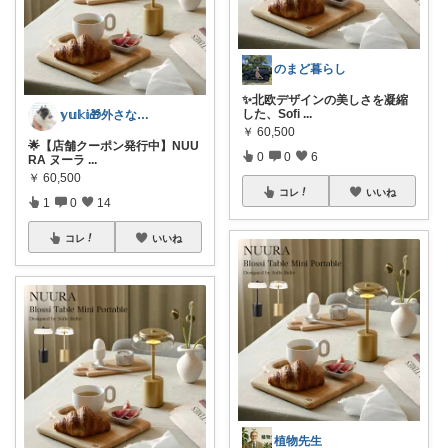
のまど暮らし
✨北欧デザインの美しさを凝縮
した、Sofi
...
𝕪𝕦𝕜𝕚🎁外さない手土産お菓子
￥
60,500
🌟【店舗クーポン発行中】NUU
0
0
6
RA ヌーラ
...
￥
60,500
コレ
いいね
1
0
14
コレ
いいね
植物先生