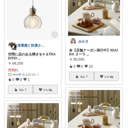
みかさ
清潔感と快適さを整える大人のインテリア部
🌼【店舗クーポン発行中】NUU
空間に品のある輝きを✨ &TRA
RA ヌーラ
...
DITIO
...
￥
60,500
￥
68,200
0
0
22
売切れ
moni🧸
さんのコレ！
コレ
いいね
0
0
1
コレ
いいね