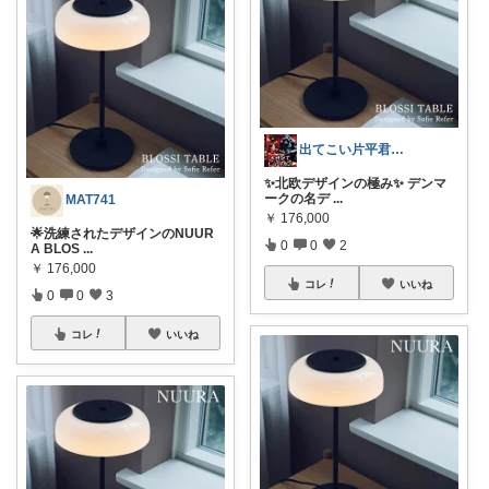
出てこい片平君35号
✨北欧デザインの極み✨ デンマ
ークの名デ
...
MAT741
￥
176,000
🌟洗練されたデザインのNUUR
0
0
2
A BLOS
...
￥
176,000
コレ
いいね
0
0
3
コレ
いいね