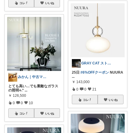
コレ
いいね
GRAY CAT ストーカーしつこすぎ
25日
#6%OFFクーポン
NUURA
...
みかん｜中古マンション暮らし
￥
143,000
とても高い…でも素敵なガラス
0
0
21
の照明⟡.*
...
￥
126,500
コレ
いいね
0
0
10
コレ
いいね