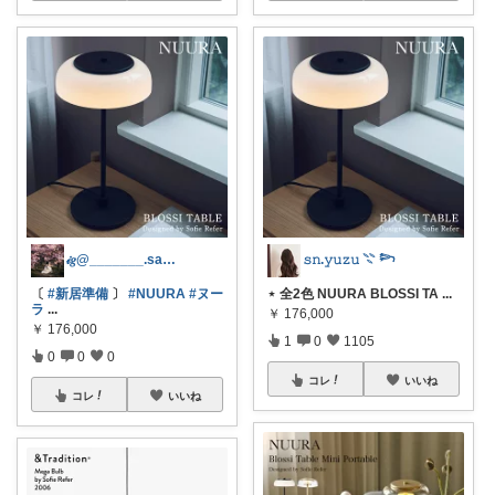
𝒾𝑔@_______.saku
𝚜𝚗.𝚢𝚞𝚣𝚞 𓇢 𓆸
〔
#新居準備
〕
#NUURA
#ヌー
⋆ 全2色 NUURA BLOSSI TA
...
ラ
...
￥
176,000
￥
176,000
1
0
1105
0
0
0
コレ
いいね
コレ
いいね