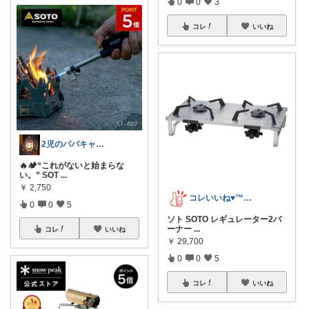
0
0
3
コレ
いいね
2児のパパキャンパー
🔥🏕️“これがないと始まらな
い。” SOT
...
￥
2,750
コレいいね♥️™▶コレクションも見てね！
0
0
5
ソト SOTO レギュレーター2バ
ーナー
...
コレ
いいね
￥
29,700
0
0
5
コレ
いいね