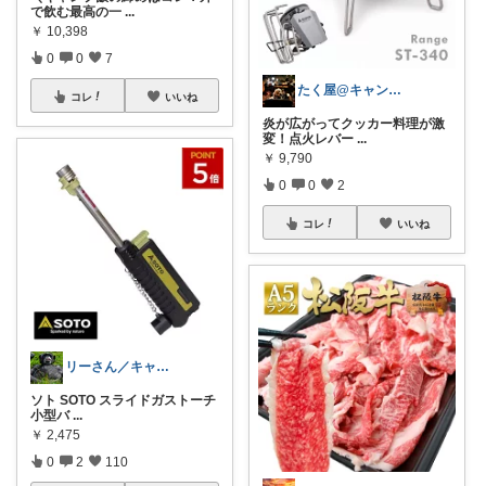
で飲む最高の一
...
￥
10,398
0
0
7
たく屋@キャンプ🏕️
コレ
いいね
炎が広がってクッカー料理が激
変！点火レバー
...
￥
9,790
0
0
2
コレ
いいね
リーさん／キャンプに徹する‼️
ソト SOTO スライドガストーチ
小型バ
...
￥
2,475
0
2
110