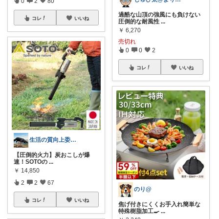
0
2
80
過酷な山頂の強風にも負けない
コレ
いいね
圧倒的な耐風性
...
￥
6,270
売切れ
0
0
2
コレ
いいね
生活の質向上委員会
​【圧倒的火力】炭おこしが爆
速！SOTOの
...
￥
14,850
2
2
67
のり@
コレ
いいね
焦げ付きにくくお手入れ簡単な
特殊樹脂加工🍳
...