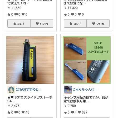
で変えてくれ
...
まで快適にな
...
￥
11,550
￥
17,320
0
0
0
0
0
0
コレ
いいね
コレ
いいね
はち/おすすめと買って良かったご紹介⭐️
じゅんちゃん@心を豊かにする物と暮らし
🔥🖤 SOTO スライドガストーチ
キャンプ用品の様ですが、我が
ST-
...
家では蚊取り線
...
￥
2,475
￥
2,750
0
0
45
0
4
387