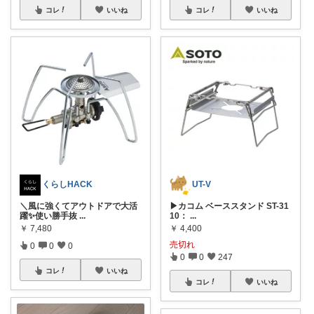
コレ
いいね
コレ
いいね
くらしHACK
UT-V
＼風に強くてアウトドアで大活
▶カコム ベーススタンド ST-31
躍✨使い勝手抜
...
10：
...
￥
7,480
￥
4,400
売切れ
0
0
0
0
0
247
コレ
いいね
コレ
いいね