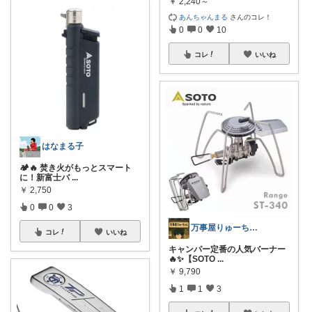
￥
2,240～
あんちゃんまる
さんのコレ！
0
0
10
コレ
いいね
はなまる子
🏕️🔥 焚き火がもっとスマート
に！新富士バ
...
￥
2,750
0
0
3
万事屋りゅーちゃん
コレ
いいね
キャンパー定番の人気バーナー
🔥✨【SOTO
...
￥
9,790
1
1
3