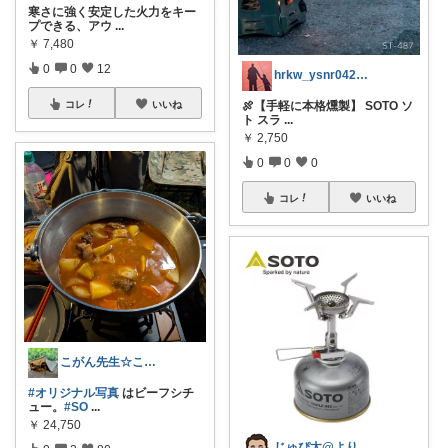
寒さに強く安定した火力をキー
プできる、アウ
...
￥
7,480
0
0
12
hrkw_ysnr0428★いつも感謝★
🍖【手軽に本格燻製】 SOTO ソ
コレ
いいね
ト スラ
...
￥
2,750
0
0
0
コレ
いいね
こがん先生☆こがん流キャンプ
#オリジナル写真
はビーフシチ
ュー。
#SO
...
￥
24,750
じゅぴ太@より良い暮らし