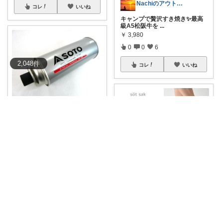
Nachiのアウトドアライフ⛺️🎣
コレ
いいね
キャンプで贅沢すき焼き✨最高
級A5松阪牛を
...
￥
3,980
0
0
6
2,048
件
コレ
いいね
だぼうの部屋
🔥【冬キャンプの救世主】火力
が落ちない！S
...
￥
1,400
0
2
473
コレ
いいね
ことり🐥
ꕤワンポイント刺繍ソックスꕤ
#
4足よりど
...
￥
250