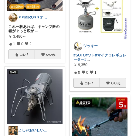
✴︎✴︎MIRO✴︎✴︎オススメroom
これ一枚あれば、キャンプ飯の
幅がぐっと広が
...
￥
3,480～
1
0
2
ツッキー
#SOTO
#ソト
#マイクロレギュレ
コレ
いいね
ーター
#
...
￥
9,350
0
0
1
コレ
いいね
よし@おいしいもの大好き