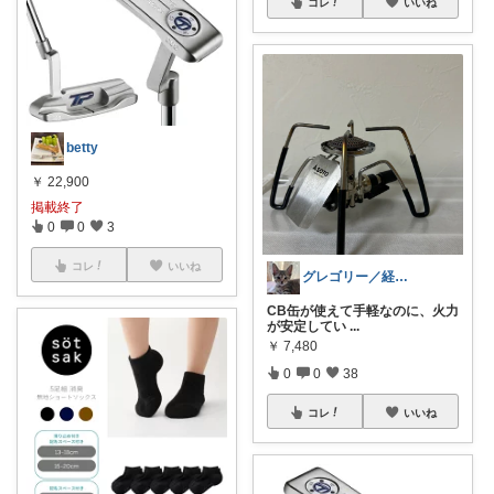
コレ
いいね
betty
￥
22,900
掲載終了
0
0
3
コレ
いいね
グレゴリー／経由購入感謝です💕
CB缶が使えて手軽なのに、火力
が安定してい
...
￥
7,480
0
0
38
コレ
いいね