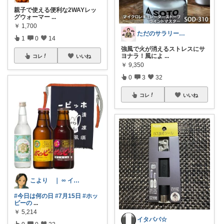
親子で使える便利な2WAYレッ
グウォーマー
...
￥
1,700
ただのサラリーマンの趣味部屋
1
0
14
強風で火が消えるストレスにサ
ヨナラ！風によ
...
コレ
いいね
￥
9,350
0
3
32
コレ
いいね
こより ｜ ∞ イヤイライケレ ∞
#今日は何の日
#7月15日
#ホッ
ピーの
...
￥
5,214
イタパパ☆