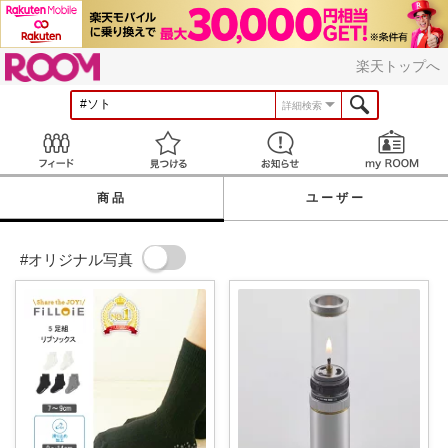
ROOM
楽天トップへ
詳細検索
Feed
見つける
お知らせ
商品
ユーザー
#オリジナル写真