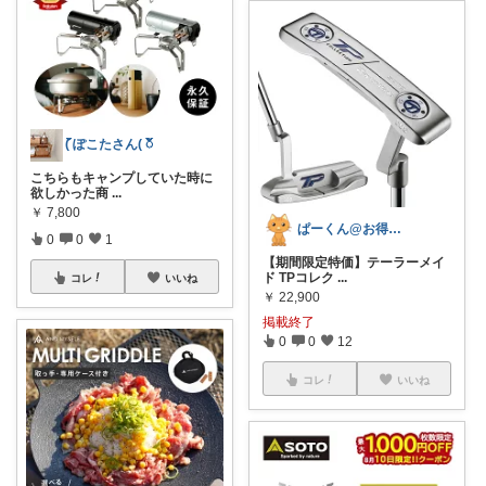
( ၴႅၴぽこたさん( ၴႅၴ
こちらもキャンプしていた時に
欲しかった商
...
￥
7,800
ぱーくん@お得商品🙂
0
0
1
【期間限定特価】テーラーメイ
ド TPコレク
...
コレ
いいね
￥
22,900
掲載終了
0
0
12
コレ
いいね