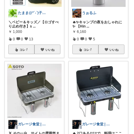
たまま@*´-`)子ども用品/日用品
うぉるふ
＼ベビー＆キッズ／【ロゴすべ
🔥✨キャンプの夜をおしゃれに
り止め付き】s
...
✨ 【Hin
...
￥
1,000
￥
6,160
0
0
13
0
0
5
コレ
いいね
コレ
いいね
ガレージ食堂 | 開業準備中
ガレージ食堂 | 開業準備中
🫒 その一台、サイトの雰囲気ま
🔥 2口あるだけで、料理はここ