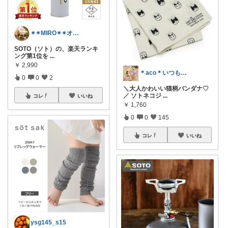
✴︎✴︎MIRO✴︎✴︎オススメroom
SOTO（ソト）の、楽天ランキ
ング第1位を
...
￥
2,990
＊aco＊いつもありがとうございます♡
0
0
2
＼大人かわいい猫柄バンダナ♡
／ ソトネコジ
...
コレ
いいね
￥
1,760
0
0
145
コレ
いいね
ysg145_s15