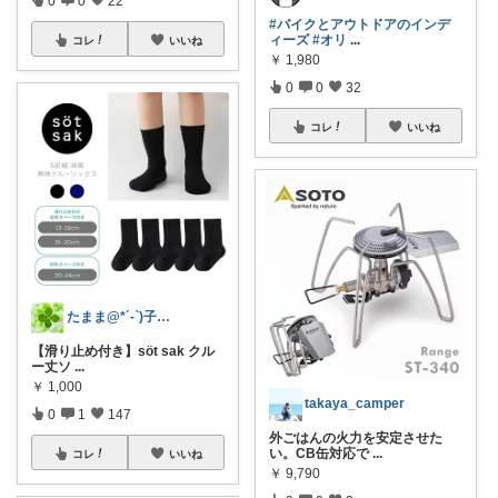
0
0
22
#バイクとアウトドアのインデ
ィーズ
#オリ
...
コレ
いいね
￥
1,980
0
0
32
コレ
いいね
たまま@*´-`)子ども用品/日用品
【滑り止め付き】söt sak クル
ー丈ソ
...
￥
1,000
takaya_camper
0
1
147
外ごはんの火力を安定させた
い。CB缶対応で
...
コレ
いいね
￥
9,790