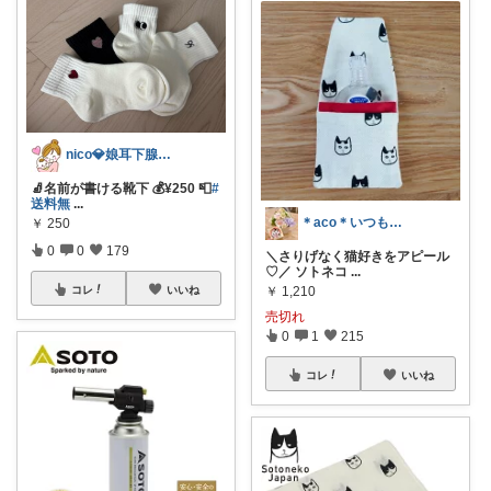
nico💎娘耳下腺炎でした😭💦
🧦名前が書ける靴下 💰¥250 📮
#
送料無
...
＊aco＊いつもありがとうございます♡
￥
250
0
0
179
＼さりげなく猫好きをアピール
♡／ ソトネコ
...
￥
1,210
コレ
いいね
売切れ
0
1
215
コレ
いいね