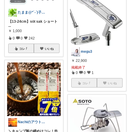
たまま@*´-`)子ども用品/日用品
【13-24cm】söt sak ショート
...
￥
1,000
0
0
242
コレ
いいね
megu3
￥
22,900
掲載終了
0
0
1
コレ
いいね
Nachiのアウトドアライフ⛺️🎣
＼キャンプ飯の締めはコレ！外