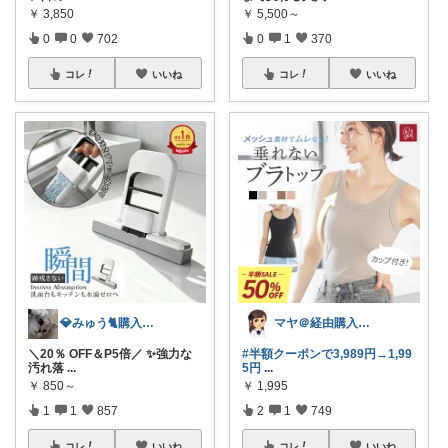
￥
3,850
￥
5,500～
0
0
702
0
1
370
コレ
いいね
コレ
いいね
💎みゅう🐈購入感謝(❀ᴗ͈ˬᴗ͈)⁾
マヤ＠経由購入に感謝❤️
＼20％ OFF＆P5倍／ ✨強力な
#半額クーポンで3,989円→1,99
汚れ落
...
5円
...
￥
850～
￥
1,995
1
1
857
2
1
749
コレ
いいね
コレ
いいね