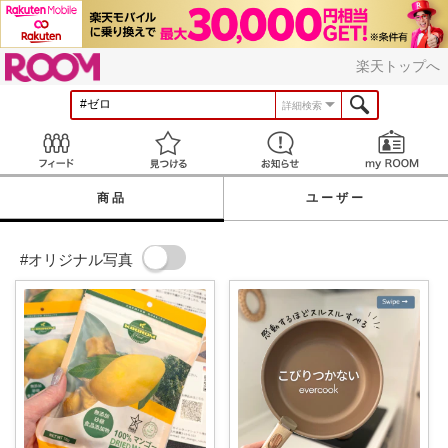
ROOM
楽天トップへ
詳細検索
Feed
見つける
お知らせ
商品
ユーザー
#オリジナル写真