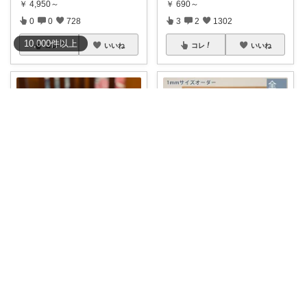
￥
4,950～
￥
690～
0
0
728
3
2
1302
10,000
件
以上
コレ
いいね
コレ
いいね
のこにゃん 💛ねこ3匹と暮らす🐾
王子（みるこ）👑便利グッズ×QOL向上
🌟無調整豆乳🌟毎日飲んでいま
【賃貸でも"主役級の窓辺"が叶
す🌟牛乳苦手な
...
うシェード🪟
...
￥
2,085
￥
8,500～
0
0
606
2
2
1238
コレ
いいね
コレ
いいね