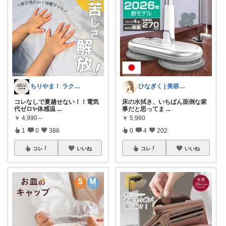
ちりやま！ ラク×便利グッズ🫧
ひなぎく | 美容と暮らしと推し活
コレなしで夏越せない！！電気
床の水拭き、いちばん面倒な家
代ゼロ✨体感温
...
事だと思ってま
...
￥
4,990～
￥
5,980
1
0
386
0
4
202
コレ
いいね
コレ
いいね