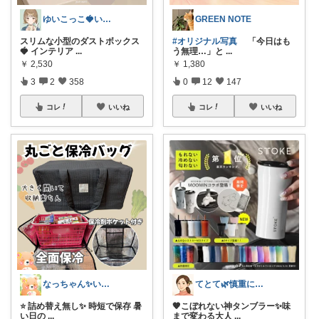
ゆいこっこ🍓いつも感謝です*.
GREEN NOTE
スリムな小型のダストボックス
#オリジナル写真
「今日はも
🍓 インテリア
...
う無理…」と
...
￥
2,530
￥
1,380
3
2
358
0
12
147
コレ
いいね
コレ
いいね
なっちゃん✨いつもありがとう😊✨
てとて🌿慎重に選ぶ派🧺💚
⭐️ 詰め替え無し✨ 時短で保存 暑
🧡こぼれない神タンブラー✨味
い日の
...
まで変わる大人
...