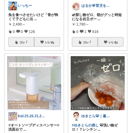
いっちー
はるか🌸育児をラクに、もっと楽しく♪
魚を食べさせたいけど「骨が怖
🌿探し物ゼロ、朝がグッと時短
くて子どもに出
...
になる自立ポー
...
￥
2,490～
￥
1,780～
0
0
126
0
1
616
コレ
いいね
コレ
いいね
𝕜𝕖𝕚 25.26.31.2日💓
ゆきとら🐯｜暮らしをラクにしたいパパ
𖧤オートソープディスペンサー𖧤
#ゆきとらの推し
🐯洗い物ゼ
洗面台で
...
ロ！？レンチン
...