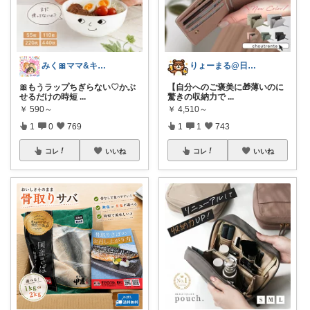
みく🎀ママ&キッズグッズ🎁
りょーまる@日用品×ファッション
🎀もうラップちぎらない♡かぶ
【自分へのご褒美に🎁薄いのに
せるだけの時短
...
驚きの収納力で
...
￥
590～
￥
4,510～
1
0
769
1
1
743
コレ
いいね
コレ
いいね