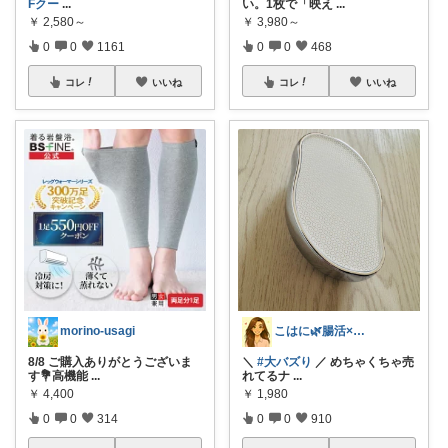
Fクー
...
い。1枚で「映え
...
￥
2,580～
￥
3,980～
0
0
1161
0
0
468
コレ
いいね
コレ
いいね
morino-usagi
こはに🌿腸活×美容×暮らし
8/8 ご購入ありがとうございま
＼
#大バズり
／ めちゃくちゃ売
す💐高機能
...
れてるナ
...
￥
4,400
￥
1,980
0
0
314
0
0
910