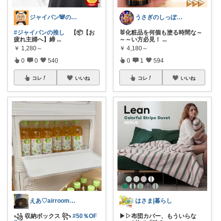
ジャイパン🐼の当直明け回復ROOM
うさぎのしっぽ43🐰2児の母👧朝コレ
#ジャイパンの推し
【📦【お
🐰化粧品を何個も塗る時間な～
疲れ主婦へ】締
...
～～い方必見！
...
￥
1,280～
￥
4,180～
0
0
540
0
1
594
コレ
いいね
コレ
いいね
えあ♡airroom❀ラクして整う暮らし
はさま|暮らし
꧁ 収納ボックス ꧂
#50％OF
▶▷布団カバー、もういらな