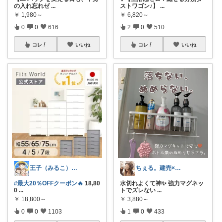
の入れ忘れゼ
...
ストワゴン♪】
...
￥
1,980～
￥
6,820～
0
0
616
2
0
510
コレ
いいね
コレ
いいね
王子（みるこ）👑便利グッズ×QOL向上
ちぇる。建売×暖色お家づくり
#最大20％OFFクーポン🔥
18,80
水切れよくて神✨ 強力マグネッ
0
...
トでズレない
...
￥
18,800～
￥
3,880～
0
0
1103
1
0
433