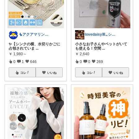
🧜アクアマリン⚡️暮らしに笑顔をプラス
lovedaisyꕤ.｡シンママライフ
✨【シンクの横、水切りかごに
小さなお子さんやペットがいて
占領されていま
...
も使える！空間
...
￥
1,980～
￥
2,640
0
1
646
0
0
269
コレ
いいね
コレ
いいね