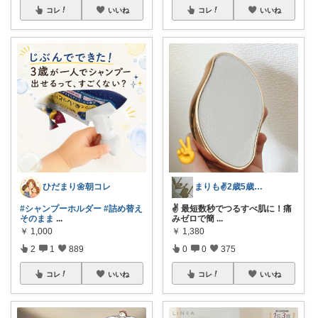
コレ
いいね
コレ
いいね
ひだまり🌼朝コレ
まりも✌️2歳5歳のママ☀️朝コレ☀️
#シャンプーホルダー
#詰め替え
✌️ 最短数秒でつるすべ肌に！痛
そのまま
...
みゼロで簡
...
￥
1,000
￥
1,380
2
1
889
0
0
375
コレ
いいね
コレ
いいね