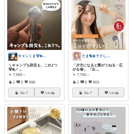
キャンくま🐻‍❄️ママのラク暮らし
たま🐈🎀ラクして可愛い神コスパ品
＼キャンプも防災も、これ1つ
「夕方になると髪がうねる・広
🐻‍❄️／
...
がる😭」 「出
...
￥
7,580～
￥
7,700～
1
2
690
2
0
803
コレ
いいね
コレ
いいね