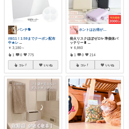
パンチ🐕
ホントはお得がすき(⁠◠⁠‿⁠◕⁠)
#8/11！1:59までクーポン配布
発火リスクほぼゼロ✨ 準個体バ
中🔥レ
...
ッテリー🔋
...
￥
3,180～
￥
6,860
1
0
775
1
0
214
コレ
いいね
コレ
いいね