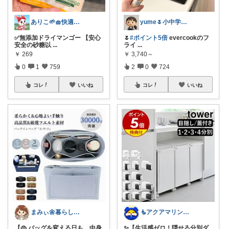
ありこ🌱🧺快適な暮らし雑貨🌻
yume🌷小中学生ママ&家事グッズ
✅無添加ドライマンゴー 【安心
🌷
#ポイント5倍
evercookのフ
安全の砂糖以
...
ライ
...
￥
269
￥
3,740～
0
1
759
2
0
724
コレ
いいね
コレ
いいね
まみぃ🌼暮らしの便利グッズ｜毎日朝コレ
🧜アクアマリン⚡️暮らしに笑顔をプラス
【👜 バッグを変える日も、中身
✨【生活感ゼロ！隠せる分別ダ