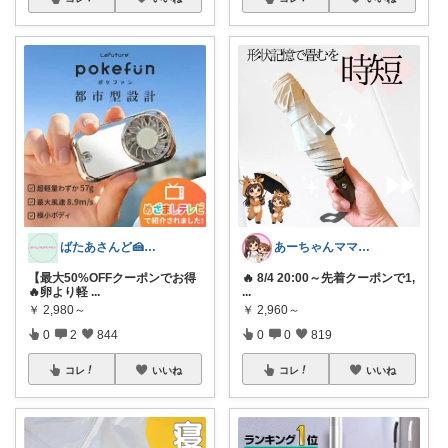
ばたあさんど🍰テンション爆上がりな生活
あーちゃんママ🐣朝コレ5時✨2y娘
【最大50%OFFクーポンでお得
🔥 8/4 20:00～先着クーポンで1,
🔥卵より軽
...
...
￥
2,980～
￥
2,960～
0
2
844
0
0
819
コレ
いいね
コレ
いいね