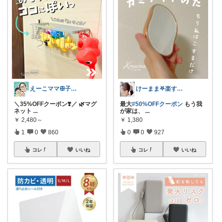
えーこママꕥ子供達と夏を楽しむぞ☀️
けーまま𖤐楽する家づくり☀︎*.｡
＼35%OFFクーポン❣️／ 🌿マグ
最大
#50%OFFクーポン
もう我
ネット
...
が家は、
...
￥
2,480～
￥
1,380
1
0
860
0
0
927
コレ
いいね
コレ
いいね