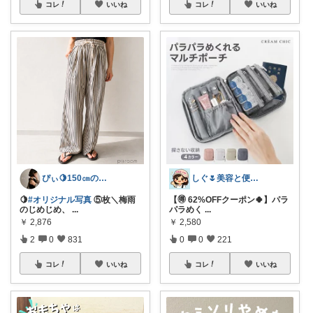
コレ
いいね
コレ
いいね
ぴぃ🍋150㎝の心地いい暮らし🧺ˊ˗
しぐ🌷美容と便利な小物🍀
🍋
#オリジナル写真
⑤枚＼梅雨
【🉐 62%OFFクーポン🍀】パラ
のじめじめ、
...
パラめく
...
￥
2,876
￥
2,580
2
0
831
0
0
221
コレ
いいね
コレ
いいね