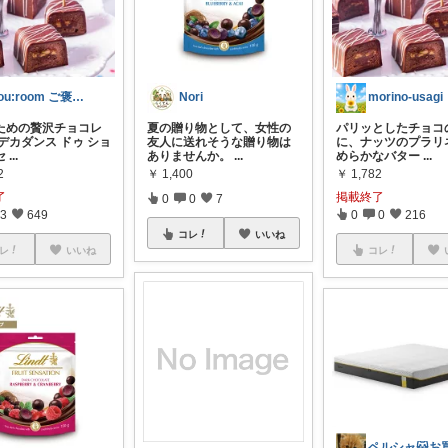
You:room ご褒美スイーツ🧁
Nori
morino-usagi
ための贅沢チョコレ
夏の贈り物として、女性の
パリッとしたチョコ
デカダンス ドゥ ショ
友人に送れそうな贈り物は
に、ナッツのプラリ
セ
...
ありませんか。
...
めらかなバター
...
2
￥
1,400
￥
1,782
了
掲載終了
0
0
7
3
649
0
0
216
コレ
いいね
レ
いいね
コレ