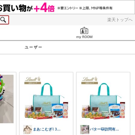
楽天トップへ
お知らせ
ユーザー
まあ:こむぎ⌇ 3児のママ𓈒*⑅𓂃
バター🐱訪問有難うございます💕