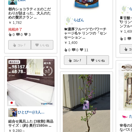
EMA
都内ショコラティエのこだ
わりが詰まった、大人のた
めの贅沢クラン
...
🍫甘
らぱん
💘 
￥
1,782
ンフル
🫐濃厚フルーツでパワーチ
掲載終了
￥
1,40
ャージ💪✨ リンツの「セン
0
0
3
セーション
...
0
￥
1,400
コレ
いいね
コ
0
0
11
コレ
いいね
ひとぴー@3人の小さい孫がいます🤗
組合せ風呂ふた [3枚割] 商品
サイズ：(約) 奥行1580m
...
🌸母
なバス
￥
9,280～