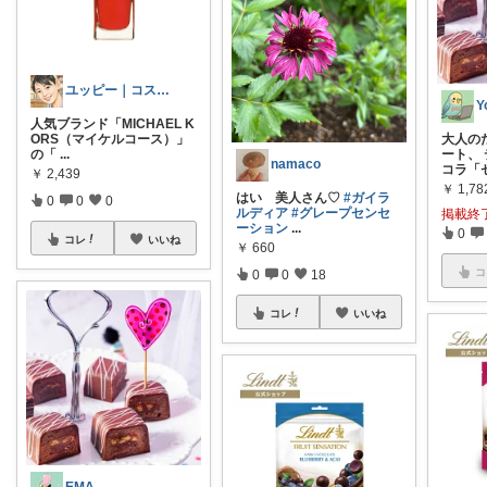
ユッピー｜コスメと子育てROOM
人気ブランド「MICHAEL K
ORS（マイケルコース）」
大人の
の「
...
ート、 
namaco
コラ「
￥
2,439
￥
1,78
はい 美人さん♡
#ガイラ
0
0
0
ルディア
#グレープセンセ
掲載終
ーション
...
0
コレ
いいね
￥
660
コ
0
0
18
コレ
いいね