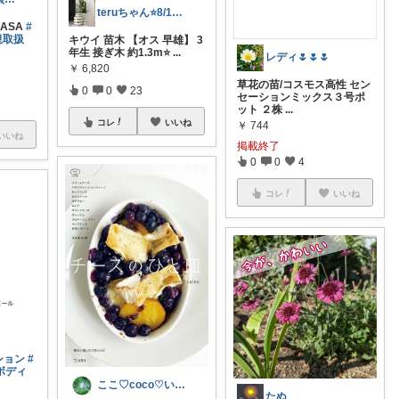
teruちゃん⭐️8/1楽天トラベル感謝
ASA
#
規取扱
キウイ 苗木 【オス 早雄】 3
年生 接ぎ木 約1.3m⭐️
...
レディ🌷🌷🌷
￥
6,820
草花の苗/コスモス高性 セン
0
0
23
セーションミックス３号ポ
ット ２株
...
コレ
いいね
￥
744
いいね
掲載終了
0
0
4
コレ
いいね
ション
#
ボディ
ここ♡coco♡いつもありがとう(^^ゞ
たぬ