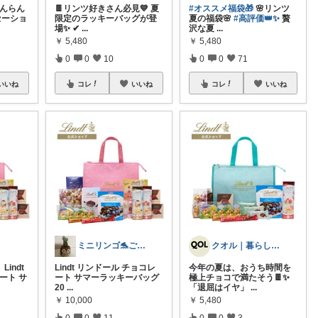
かんらん
🍫リンツ好きさん必見💙 夏
#オススメ福袋🎁
🌸リンツ
セーショ
限定のラッキーバッグが登
夏の福袋🌸
#高評価👑✨
贅
場✨ ✔
...
沢な夏
...
￥
5,480
￥
5,480
0
0
10
0
0
71
いいね
コレ
いいね
コレ
いいね
ミニリンゴ🐬ご縁に感謝🌻ありがとう
クオル｜暮らしの「質」爆上げ🈁
Lindt
Lindt リンドール チョコレ
今年の夏は、おうち時間を
ート サ
ート サマーラッキーバッグ
極上チョコで満たそう🍫✨
20
...
「退屈はイヤ」
...
￥
10,000
￥
5,480
0
0
11
0
0
3