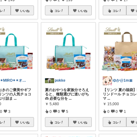
レ
いいね
コレ
いいね
コレ
✴︎✴︎MIRO✴︎✴︎オススメroom
pokke
ゆか@1m🎀
おきのご褒美やギフ
夏のおやつを家族分そろえ
【リンツ 夏の福袋】Li
リンツの人気チョコ
ると、種類選びに迷いがち
リンドール チョコレ
ぷり詰ま
...
👜 必要な分を
...
マ
...
0
￥
5,480
￥
15,000
0
3
0
0
5
0
0
1
レ
いいね
コレ
いいね
コレ