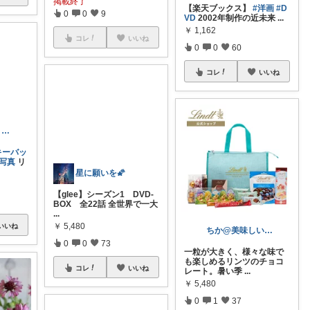
掲載終了
【楽天ブックス】
#洋画
#D
0
0
9
VD
2002年制作の近未来
...
￥
1,162
コレ
いいね
0
0
60
コレ
いいね
cyoko☆rara 購入感謝❤
キーバッ
写真
リ
星に願いを🌠
ちか@美味しいもの大好きです！
【glee】シーズン1 DVD-
いいね
一粒が大きく、様々な味で
BOX 全22話 全世界で一大
も楽しめるリンツのチョコ
...
レート。暑い季
...
￥
5,480
￥
5,480
0
0
73
0
1
37