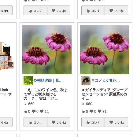
いいね
コレ
いいね
コレ
いいね
🌻朝顔夕顔｜見て下さり有難う🫧
ネコノヒゲ🐈花好きオタクの庭🪴
ndt
「え、このワイン色、秋ま
🔸ガイラルディア ‘グレープ
ート サ
でずっと咲き続ける
センセーション’ 原種系のガ
の！？」 実は「ガ
...
イ
...
￥
660
￥
660
0
0
11
0
0
31
いいね
コレ
いいね
コレ
いいね