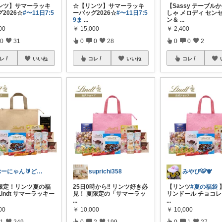
ンツ】サマーラッキ
☆【リンツ】サマーラッキ
【Sassy テーブル
2026☆
#〜11日7:5
ーバッグ2026☆
#〜11日7:5
しゃ メロディ セン
9ま
...
ン＆
...
00
￥
15,000
￥
2,400
0
31
0
0
28
0
0
2
レ
いいね
コレ
いいね
コレ
ぶーにゃん🔰どうしたら売れるかな😭
suprichi358
みやび🐯🐮
量限定！リンツ夏の福
25日0時から‼️ リンツ好き必
【リンツ
#夏の福袋
】
Lindt サマーラッキー
見！ 夏限定の「サマーラッ
リンドール チョコレ
...
...
00
￥
10,000
￥
10,000
1
249
0
2
199
0
1
27