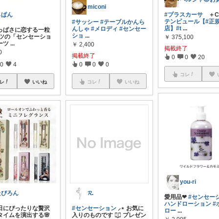
miconi
#プラスカーサ
＋C
らぱん
テンピュール【
#正
#サッシー
#テーブルかんら
店】
#t
...
んしゃ
#メロディ
#センセー
酸っぱさに恋する一粒
ショ
...
リンツの「センセーショ
￥
375,100
ーツ
...
￥
2,400
掲載終了
0
掲載終了
0
0
20
0
4
0
0
0
コレ
レ
いいね
コレ
いいね
you-ri
たぴろん
𝓡.
愛用品❤︎
#センセー
ハンドローション
#
の日にぴったりな贅沢
#センセーション
⸝⋆ お気に
ロー
...
タイムを演出する🌸
入りのものです ⠉̮⃝ プレゼン