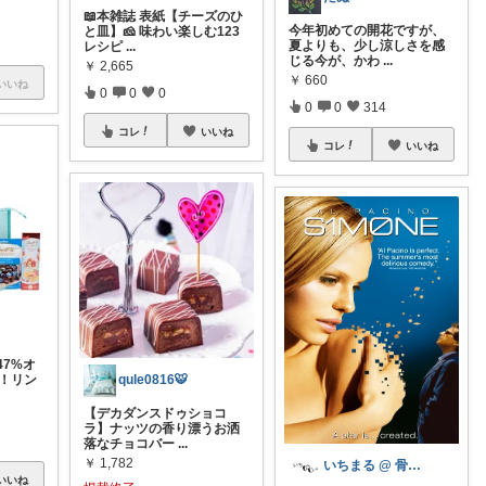
📖本雑誌 表紙【チーズのひ
今年初めての開花ですが、
と皿】🧀 味わい楽しむ123
夏よりも、少し涼しさを感
レシピ
...
じる今が、かわ
...
￥
2,665
￥
660
いいね
0
0
0
0
0
314
コレ
いいね
コレ
いいね
7%オ
qule0816🐯
）！リン
【デカダンスドゥショコ
ラ】ナッツの香り漂うお洒
落なチョコバー
...
￥
1,782
いちまる @ 骨スト女
いいね