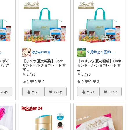
カピロモ🍀たまにくすっと笑えるーむ🐾
ゆか@1m🎀
２児👬と１匹🐶ママ
デザイ
【リンツ 夏の福袋】Lindt
【🍬リンツ 夏の福袋】Lindt
バッグ
リンドール チョコレート サ
リンドール チョコレート サ
マ
...
...
￥
5,480
￥
5,480
0
0
2
0
0
3
いいね
コレ
いいね
コレ
いいね