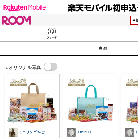
ROOM
Feed
商品
#オリジナル写真
ミニリンゴ🐬ご縁に感謝🌻ありがとう
☆mimi☆
☆