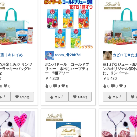
京香｜キレイめ派ワーママの暮らし経由感謝
room_🪻2bb7d8bc05
のお楽しみ♡ リンツ
ポンパドール コールドブ
涼しげなジュート風
ーラッキーバッグ✨
リュー 水出しハーブティ
ンのオリジナル保冷
な
...
ー 5種アソー
...
に、リンドール
...
0
￥
4,320
￥
5,480
0
6
0
0
8
0
0
3
レ
いいね
コレ
いいね
コレ