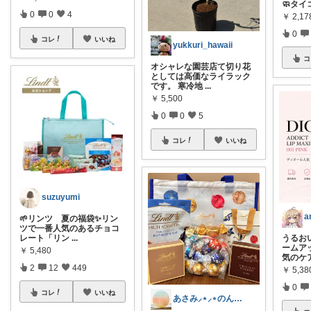
🧼タイ
0
0
4
￥
2,1
0
コレ
いいね
yukkuri_hawaii
コ
オシャレな園芸店て切り花
としては高価なライラック
です。 寒冷地
...
￥
5,500
0
0
5
コレ
いいね
suzuyumi
a
🌱リンツ 夏の福袋✨️リン
ツで一番人気のあるチョコ
レート「リン
...
うるお
ームア
￥
5,480
気のケ
2
12
449
￥
5,3
0
コレ
いいね
あさみ⸝⋆⸝⋆のんびり⑅◡̈*