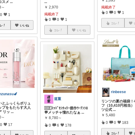
￥
2,095
コスメ
...
...
掲載終了
78～
￥
2,970
0
0
1
掲載終了
0
1
0
0
1
コレ
レ
いいね
コレ
いいね
rinbeese
nzunasu🍆
道重
リンツの夏の福袋！4
いとふっくらボリュ
フ（10,410円相当
ップをもたらす大人
🇩🇪ﾐｯﾄﾞｾﾝﾁｭﾘｰ傑作ｳｰﾃﾝｼﾛ
ツ公式
...
ア リッ
...
💬メッチャ憧れたなぁ
...
￥
5,480
80～
￥
8,780～
0
0
183
0
17
0
6
178
コレ