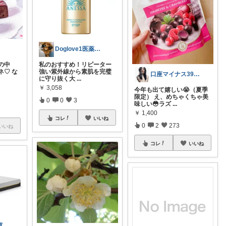
Doglove1医薬品登録販売者おすすめ
の中
私のおすすめ！リピーター
ネ♡ な
強い紫外線から素肌を完璧
口座マイナス39万からの幸せ探し🌸
に守り抜く大
...
￥
3,058
今年も出て嬉しい😭（夏季
限定） え、めちゃくちゃ美
0
0
3
味しい😳ラズ
...
￥
1,400
コレ
いいね
0
2
273
いいね
コレ
いいね
ペルシャ🐱お買い物ありがとうございます