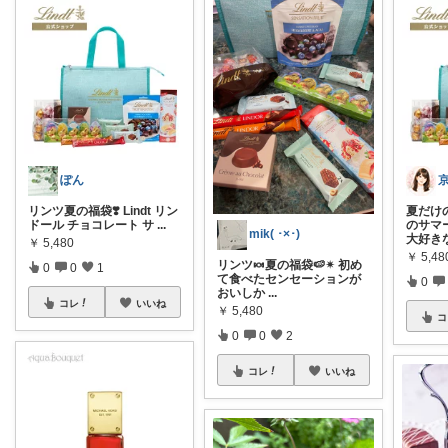
ぽん
リンツ夏の福袋❣️ Lindt リン
夏だけ
ドール チョコレート サ
...
のサマ
mik( ･×･)
大好き
￥
5,480
￥
5,48
リンツ🍬夏の福袋🍉✴︎ 初め
0
0
1
て食べたセンセーションが
0
おいしか
...
コレ
いいね
￥
5,480
コ
0
0
2
コレ
いいね