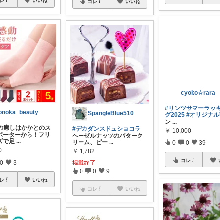
レ
いいね
コレ
いいね
onoka_beauty
SpangleBlue510
#リンツサマーラッ
夜の癒しはかかとのス
#デカダンスドュショコラ
グ2025
#オリジナル
ポーターから！フリ
ヘーゼルナッツのバターク
ン
...
ズで足
...
リーム、ピー
...
￥
10,000
0
￥
1,782
0
0
39
0
3
掲載終了
0
0
9
コレ
レ
いいね
コレ
いいね