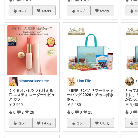
コレ
いいね
コレ
いいね
コ
himawari⭐cosme
Lion File
💄うるおいもツヤも叶える
〈🍫🩵 リンツ サマーラッキ
とって
♡ エスティ ローダーのピュ
ーバッグ 2026〉チョコ好き
トに、
ア カラ
...
さん
...
がたっ
￥
3,960
￥
5,480
￥
5,48
0
2
28
0
0
25
0
コレ
いいね
コレ
いいね
コ