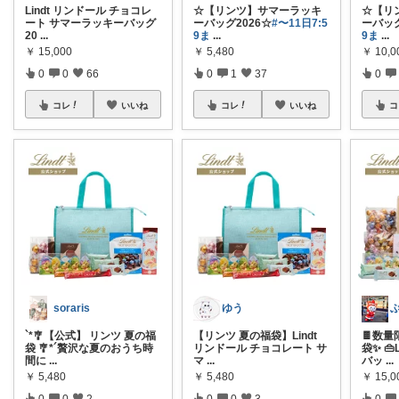
Lindt リンドール チョコレ
☆【リンツ】サマーラッキ
☆【リ
ート サマーラッキーバッグ
ーバッグ2026☆
#〜11日7:5
ーバッグ
20
...
9ま
...
9ま
...
￥
15,000
￥
5,480
￥
10,0
0
0
66
0
1
37
0
コレ
いいね
コレ
いいね
コ
soraris
ゆう
`*🎐【公式】 リンツ 夏の福
【リンツ 夏の福袋】Lindt
🍫数
袋 🎐*´贅沢な夏のおうち時
リンドール チョコレート サ
袋✨ 
間に
...
マ
...
バッ
...
￥
5,480
￥
5,480
￥
15,0
0
0
2
0
0
3
0