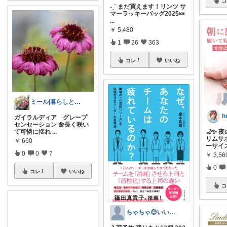
コ
˗ˏˋ まだ買えます！リンツ サ
マーラッキーバッグ2025🍬
...
￥
5,480
1
26
363
コレ
いいね
ミール|暮らしと可愛いもののROOM
h
ガイラルディア グレープ
センセーション 🌼長く咲い
て可憐に揺れ
...
🌙✨ 
リムサ
￥
660
ーサイ
0
0
7
￥
3,56
0
コレ
いいね
コ
ちゃちゃ😊いいね!見てね😊