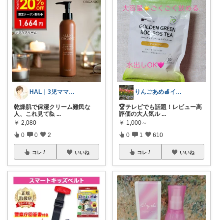
HAL｜3児ママ・家事グッズ・プチプラ
りんごあめ🍎インテリア雑貨🫧🌿
乾燥肌で保湿クリーム難民な
🏆テレビでも話題！レビュー高
人、これ見て🙋‍
...
評価の大人気ル
...
￥
2,080
￥
1,000～
0
0
2
0
1
610
コレ
いいね
コレ
いいね