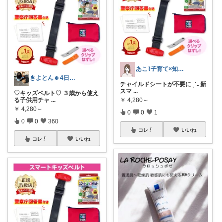
あこ⌇子育て×知育 ◡̈ ♡
きよとん☻4日感謝プロフに♡
チャイルドシートが不要に ˎˊ˗ 新
スマ
...
♡キッズベルト♡ ３歳から使え
る子供用チャ
...
￥
4,280～
￥
4,280～
0
0
1
0
0
360
コレ
いいね
コレ
いいね