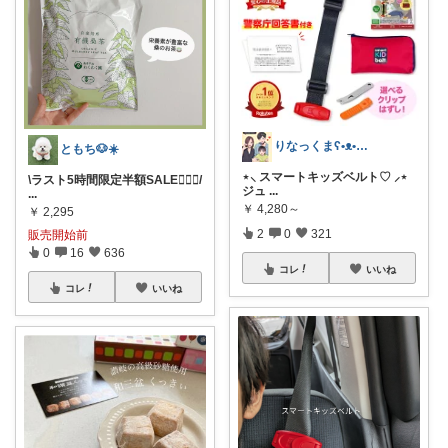
りなっくまʕ•ᴥ•ʔこどもと暮らし𖠿
ともち🐶☀️
⋆⸜ スマートキッズベルト♡ ⸝⋆
\ラスト5時間限定半額SALE🙆🏻‍♀️/
ジュ
...
...
￥
4,280～
￥
2,295
2
0
321
販売開始前
0
16
636
コレ
いいね
コレ
いいね