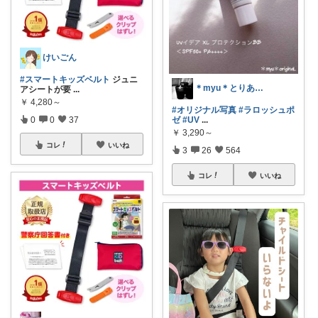
けいごん
#スマートキッズベルト
ジュニ
＊myu＊とりあえずでも笑っとこ◡̈♡
アシートが要
...
￥
4,280～
#オリジナル写真
#ラロッシュポ
0
0
37
ゼ
#UV
...
￥
3,290～
コレ
いいね
3
26
564
コレ
いいね