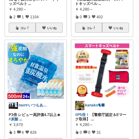
ッズベルト
...
トキッズベル
...
￥
4,280～
￥
4,280～
2
1
1104
0
3
402
コレ
いいね
コレ
いいね
nao✨いつもありがとう😊
kanako🐈‍⬛
P3倍 レビュー高評価4.7以上🔥
#P5倍！
【警察庁認定＆Eマー
#炭酸
...
ク取得】
...
￥
3,670
￥
4,280～
3
6
826
0
0
31