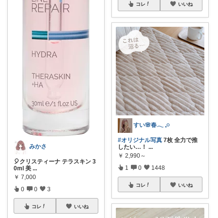
コレ
いいね
すい🌸春𓂃 𓈒𓏸
#オリジナル写真
7枚 全力で推
みかさ
したい…！
...
￥
2,990～
🎈クリスティーナ テラスキン 3
1
0
1448
0ml 美
...
￥
7,000
コレ
いいね
0
0
3
コレ
いいね