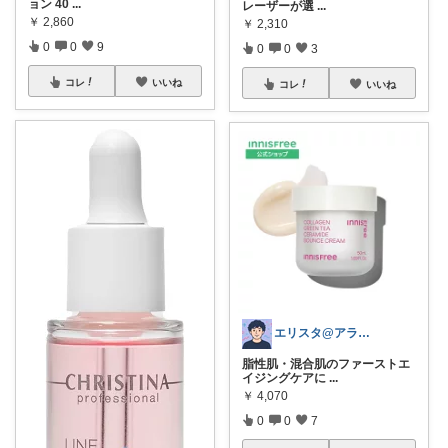
ョン 40
...
レーザーが選
...
￥
2,860
￥
2,310
0
0
9
0
0
3
コレ
いいね
コレ
いいね
エリスタ@アラサースキンケア&ガジェット
脂性肌・混合肌のファーストエ
イジングケアに
...
￥
4,070
0
0
7