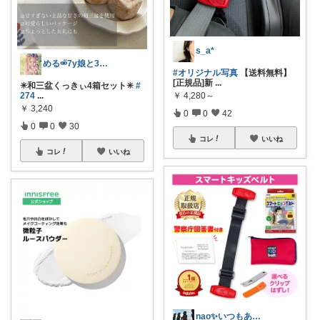
s_a*
める⚮̈7y娘と3人暮らし𓂃◌𓈒𓐍
#オリジナル写真
【送料無料】
[正規品]新
...
✳︎和三盆くっきぃ4箱セット✳︎
#
274
...
￥
4,280～
￥
3,240
0
0
42
0
0
30
コレ
いいね
コレ
いいね
nao✨いつもありがとう😊