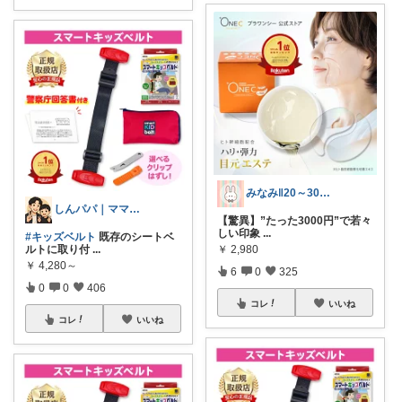
みなみ‖20～30代服｜コスメ｜小物
しんパパ｜ママ溺愛中
【驚異】”たった3000円”で若々
しい印象
...
#キッズベルト
既存のシートベ
ルトに取り付
...
￥
2,980
￥
4,280～
6
0
325
0
0
406
コレ
いいね
コレ
いいね