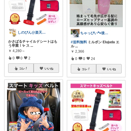
しのびん@楽天Room
ちゃっぴい🐾後日お伺いします@感謝
かさばるチャイルドシートはも
#送料無料
ミルボン Elujuda エ
う卒業！✨ ス
...
ル
...
￥
4,280～
￥
2,366
0
0
2
0
0
24
コレ
いいね
コレ
いいね