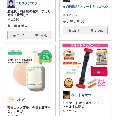
エリスタ@アラサースキンケア&ガジェット
❇️
#正規品
#スマートキッズベル
...
脂性肌・混合肌の毛穴・テカり
対策に愛用して
...
￥
4,280～
￥
1,980
0
0
68
1
0
4
コレ
いいね
コレ
いいね
みー ｜3y女の子ママ
つむぎ
〜スマート キッズベルト〜シー
トベルトに取
...
韓国コスメ定番、今日も裏切ら
ない。🍵 済
...
￥
4,280～
￥
3,410～