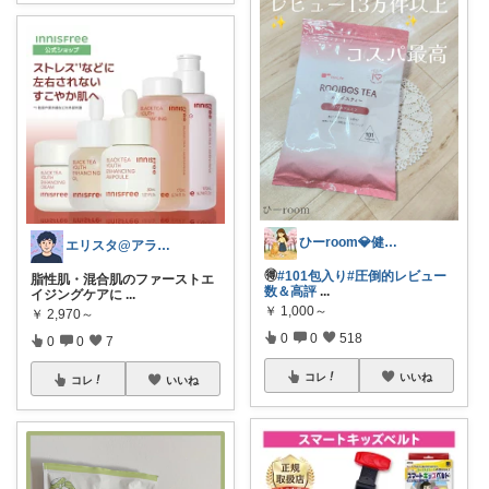
ひーroom💎健康&お得な食べ物
エリスタ@アラサースキンケア&ガジェット
🉐️
#101包入り
#圧倒的レビュー
脂性肌・混合肌のファーストエ
数＆高評
...
イジングケアに
...
￥
1,000～
￥
2,970～
0
0
518
0
0
7
コレ
いいね
コレ
いいね