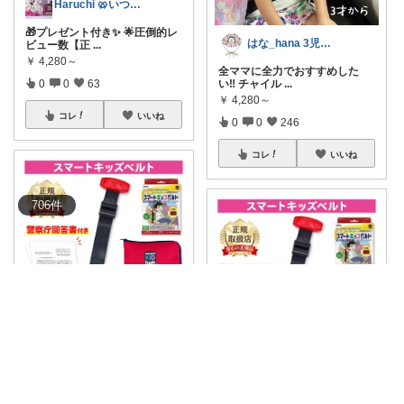
Haruchi 🥨いつもありがとう🌸
🎁プレゼント付き✨ 🌟圧倒的レ
はな_hana 3児ママ 7.4.0y
ビュー数【正
...
￥
4,280～
全ママに全力でおすすめした
0
0
63
い‼︎ チャイル
...
￥
4,280～
コレ
いいね
0
0
246
コレ
いいね
706
件
nico💎娘耳下腺炎でした😭💦
🚗新スマートキッズベルト 💰
happyなキモチ♪
¥3,780~
...
￥
4,280～