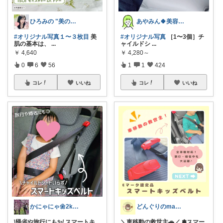
ひろみの "美の出る杭💫プロフにお礼✨
あやみん🍀美容×健康×子ども
#オリジナル写真１〜３枚目
美
#オリジナル写真
［1〜3個］チ
肌の基本は、
...
ャイルドシ
...
￥
4,640
￥
4,280～
0
6
56
1
1
424
コレ
いいね
コレ
いいね
かにゃにゃ🌼2kids mama
どんぐりのmama☆子育てグッズ
\帰省や旅行にも✨/ スマートキ
＼車移動の救世主🚗／ ✽スマー