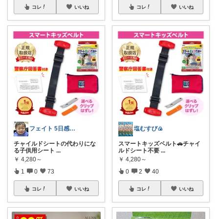
コレ
いいね
コレ
いいね
フェイト 5日感謝です😊
塩むすび🍙
チャイルドシートの代わりにな
スマートキッズベルト🚗チャイ
る子供用シート
...
ルドシート不要
...
￥
4,280～
￥
4,280～
1
0
73
0
2
40
コレ
いいね
コレ
いいね