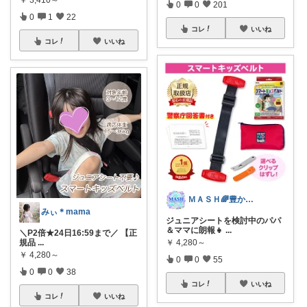
0
0
201
0
1
22
コレ
いいね
コレ
いいね
ＭＡＳＨ🌈豊かな生活へカスタマイズ🌈
みぃ︎＊mama
ジュニアシートを検討中のパパ
＆ママに朗報👧
...
＼P2倍★24日16:59まで／ 【正
規品
...
￥
4,280～
￥
4,280～
0
0
55
0
0
38
コレ
いいね
コレ
いいね