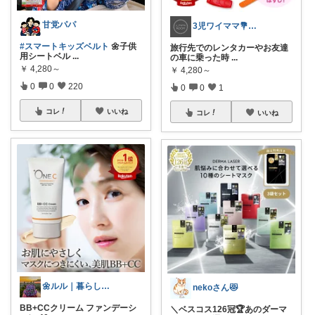
甘党パパ
3児ワイママ💐バタバタでも回る暮らし✨
#スマートキッズベルト
🌼子供
旅行先でのレンタカーやお友達
用シートベル
...
の車に乗った時
...
￥
4,280～
￥
4,280～
0
0
220
0
0
1
コレ
いいね
コレ
いいね
🌼ルル｜暮らしをちょっと豊かに
nekoさん😻
BB+CCクリーム ファンデーシ
＼ベスコス126冠🏆あのダーマ