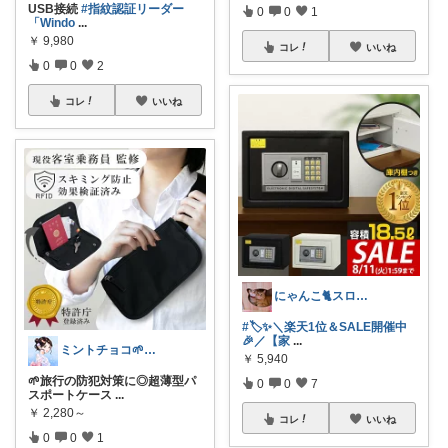
USB接続
#指紋認証リーダー
0
0
1
「Windo
...
￥
9,980
コレ
いいね
0
0
2
コレ
いいね
にゃんこ🐈スローです🐢💦
#🏷️✨＼楽天1位＆SALE開催中
🎉／【家
...
ミントチョコ🌱いつもありがとう
￥
5,940
🌱旅行の防犯対策に◎超薄型パ
0
0
7
スポートケース
...
￥
2,280～
コレ
いいね
0
0
1