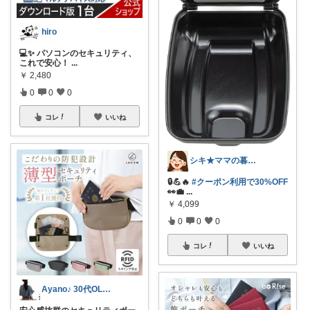
hiro
💻✨ パソコンのセキュリティ、
これで安心！
...
￥
2,480
0
0
0
コレ
いいね
シキ★ママの暮らし、キッズ
🔒💪🔥
#クーポン利用で30%OFF
👀💼
...
￥
4,099
0
0
0
コレ
いいね
Ayano♪ 30代OLファッション