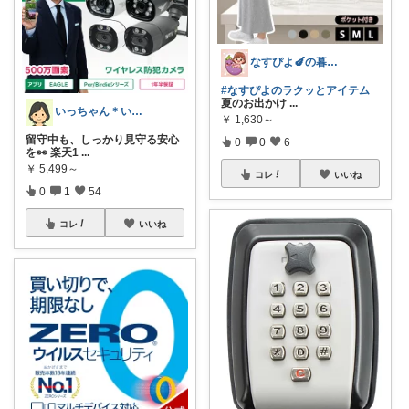
なすぴよ🍆の暮らしラクッとROOM⭐️
#なすぴよのラクッとアイテム
夏のお出かけ
...
いっちゃん＊いつまでも自分を大切に💞✨
￥
1,630～
留守中も、しっかり見守る安心
0
0
6
を👀 楽天1
...
￥
5,499～
コレ
いいね
0
1
54
コレ
いいね