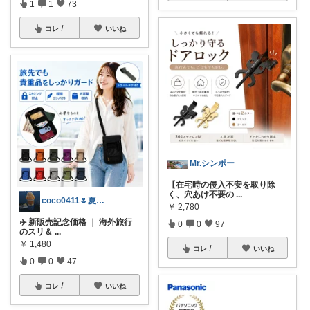
1
1
73
コレ
いいね
Mr.シンポー
【在宅時の侵入不安を取り除
く、穴あけ不要の
...
coco0411🌷夏グッズ色々🌻
￥
2,780
✈️ 新販売記念価格 ｜ 海外旅行
0
0
97
のスリ＆
...
￥
1,480
コレ
いいね
0
0
47
コレ
いいね