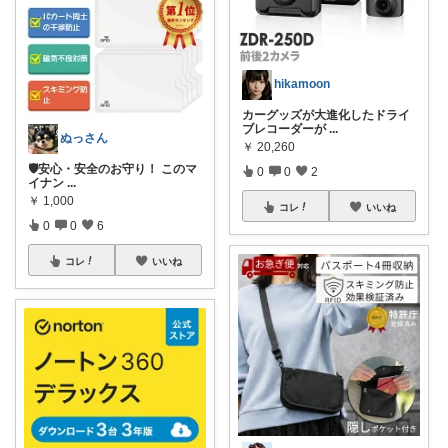
hikamoon
カーグッズが大進化したドライ
ブレコーダーが
...
ぬっさん
￥
20,260
🛡️安心・安全のお守り！ このマ
0
0
2
イナン
...
￥
1,000
コレ
いいね
0
0
6
コレ
いいね