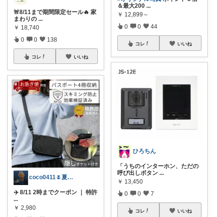
＆最大200
...
🚨8/11まで期間限定セール🔥 家
￥
12,899～
まわりの
...
0
0
44
￥
18,740
0
0
138
コレ
いいね
コレ
いいね
ひろちん
「うちのインターホン、ただの
呼び出しボタン
...
coco0411🌷夏グッズ色々🌻
￥
13,450
✈️ 8/11 2時までクーポン ｜ 特許
0
0
7
...
￥
2,980
コレ
いいね