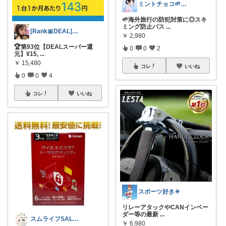
ミントチョコ🌱いつもありがとう
🌱海外旅行の防犯対策に◎スキ
ミング防止パス
...
[Rank🎀DEAL]毎日コレ@ano
￥
2,980
🏆第93位【DEALスーパー還
0
0
2
元】¥15,
...
￥
15,480
コレ
いいね
0
0
4
コレ
いいね
スポーツ好き☀
リレーアタックやCANインベー
ダー等の最新
...
スムライフSALE情報✨
￥
6,980