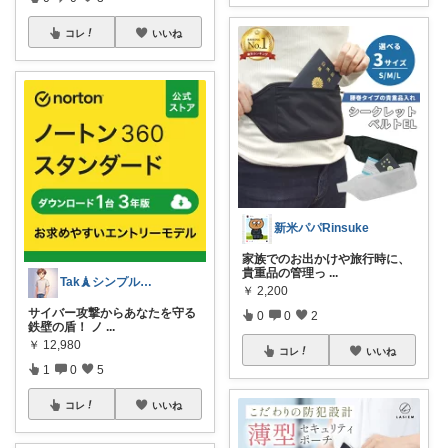
コレ
いいね
新米パパRinsuke
家族でのお出かけや旅行時に、
貴重品の管理っ
...
Tak🗼シンプルで健康的な暮らし
￥
2,200
サイバー攻撃からあなたを守る
0
0
2
鉄壁の盾！ ノ
...
￥
12,980
コレ
いいね
1
0
5
コレ
いいね