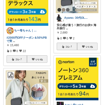
Ayano♪ 30代OLファッション
安心感が違う！旅行のお供✨ 海
外旅行
...
ちー母ちゃん｜食べて泳いで記録中
￥
2,680
#2000円OFFクーポン＆50%PB
0
0
2
で実
...
￥
15,480
コレ
いいね
0
0
22
コレ
いいね