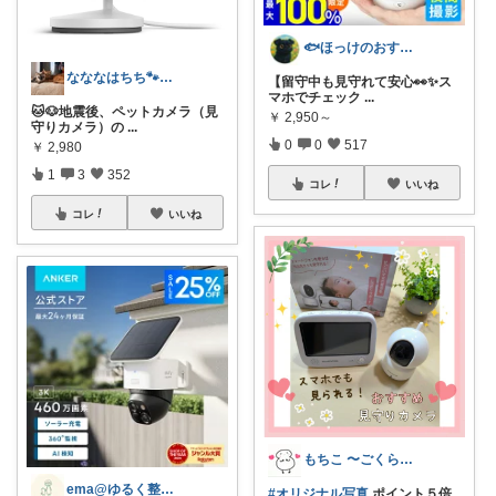
🐟ほっけのおすすめ＠朝コレ派🐾
なななはちち🐾猫とおトクと美味しいもの
【留守中も見守れて安心👀✨ス
マホでチェック
...
🐱🐶地震後、ペットカメラ（見
￥
2,950～
守りカメラ）の
...
0
0
517
￥
2,980
1
3
352
コレ
いいね
コレ
いいね
もちこ 〜ごくらく＆かわいい生活♪
ema@ゆるく整う暮らし
#オリジナル写真
ポイント５倍