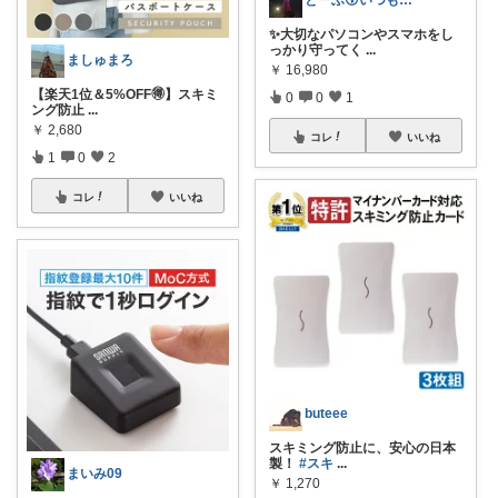
とーふ😚いつもご購入感謝です🙇
✨大切なパソコンやスマホをし
っかり守ってく
...
ましゅまろ
￥
16,980
【楽天1位＆5%OFF🉐】スキミ
0
0
1
ング防止
...
￥
2,680
コレ
いいね
1
0
2
コレ
いいね
buteee
スキミング防止に、安心の日本
製！
#スキ
...
まいみ09
￥
1,270