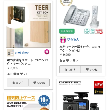
ひろちん
在宅ワークが増えた今、コミュ
ニケーションは
...
enet shop
￥
9,990
鍵の管理をスマートに✨コンパ
0
0
2
クトキーボック
...
￥
3,980～
コレ
いいね
0
0
27
コレ
いいね