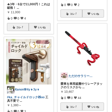
🔥3年・6台で11,000円！これは
0
0
2
破格！
...
￥
11,000
コレ
いいね
0
0
4
コレ
いいね
ただのサラリーマンの趣味部屋
愛車を車両盗難やリレーアタッ
クのリスクから
...
Кanon🌸4y👧3y👦
￥
10,467
#ka_チャイルドロック🧸oo
工
0
0
44
具不要で
...
￥
1,380～
コレ
いいね
0
0
3