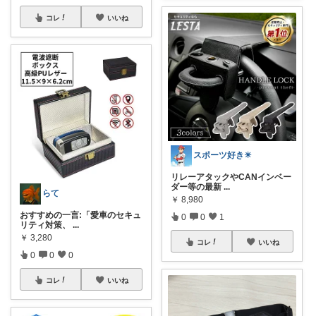
コレ
いいね
スポーツ好き☀
リレーアタックやCANインベー
ダー等の最新
...
らて
￥
8,980
おすすめの一言:「愛車のセキュ
0
0
1
リティ対策、
...
￥
3,280
コレ
いいね
0
0
0
コレ
いいね