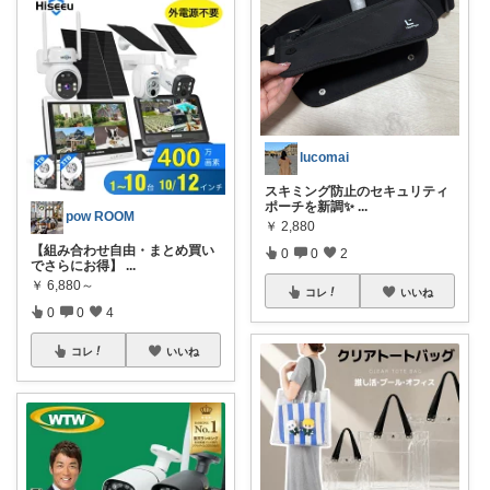
lucomai
スキミング防止のセキュリティ
ポーチを新調✨
...
pow ROOM
￥
2,880
【組み合わせ自由・まとめ買い
0
0
2
でさらにお得】
...
￥
6,880～
コレ
いいね
0
0
4
コレ
いいね