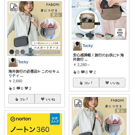
Tocky
安心感満載！旅行のお供に✨ 海
外旅行
...
Tocky
￥
2,280～
海外旅行の必需品✨ このセキュ
0
0
2
リティ
...
￥
2,680
コレ
いいね
0
0
2
コレ
いいね