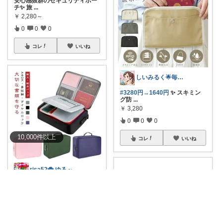
安心感抜群のセキュリティポー
チ✨ 旅
...
￥
2,280～
0
0
0
コレ
いいね
しいみるく🌟毎日全力投稿🌟
#3280円→1640円
✨ スキミン
グ防
...
￥
3,280
0
0
0
10,000
件
以上
コレ
いいね
risa52🐞 ゆる～く無添加🌱
大切な書類や貴重品をしっかり
守る、ダイヤル
...
￥
1,880
0
2
12