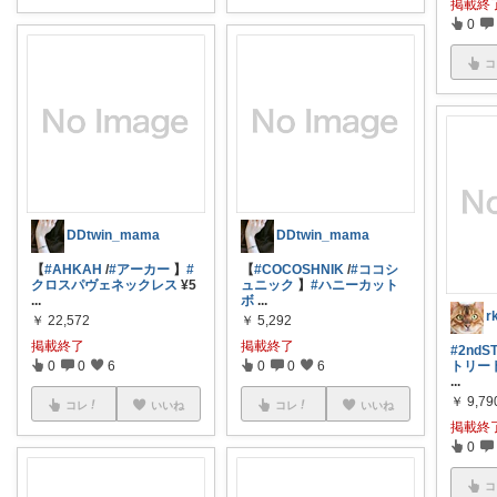
掲載終
0
コ
DDtwin_mama
DDtwin_mama
【
#AHKAH
/
#アーカー
】
#
【
#COCOSHNIK
/
#ココシ
クロスパヴェネックレス
¥5
ュニック
】
#ハニーカット
...
ボ
...
r
￥
22,572
￥
5,292
掲載終了
掲載終了
#2ndS
0
0
6
0
0
6
トリー
...
￥
9,79
コレ
いいね
コレ
いいね
掲載終
0
コ