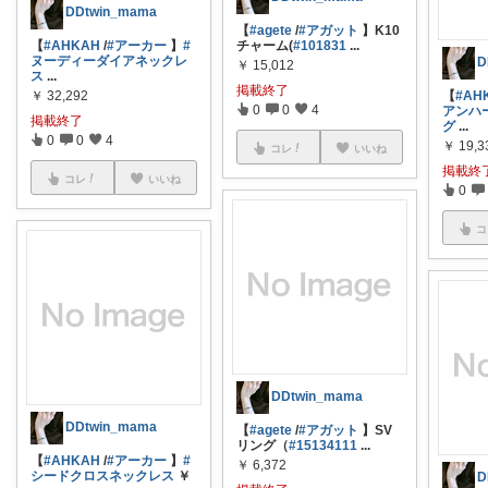
DDtwin_mama
【
#agete
/
#アガット
】K10
【
#AHKAH
/
#アーカー
】
#
チャーム(
#101831
...
ヌーディーダイアネックレ
D
￥
15,012
ス
...
掲載終了
【
#AH
￥
32,292
0
0
4
アンハ
掲載終了
グ
...
0
0
4
￥
19,3
コレ
いいね
掲載終
コレ
いいね
0
コ
DDtwin_mama
DDtwin_mama
【
#agete
/
#アガット
】SV
リング（
#15134111
...
【
#AHKAH
/
#アーカー
】
#
￥
6,372
シードクロスネックレス
￥
D