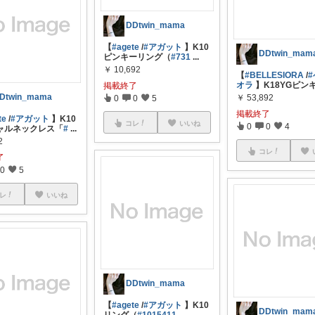
DDtwin_mama
【
#agete
/
#アガット
】K10
DDtwin_mam
ピンキーリング（
#731
...
￥
10,692
【
#BELLESIORA
/
オラ
】K18YGピン
掲載終了
Dtwin_mama
￥
53,892
0
0
5
掲載終了
te
/
#アガット
】K10
コレ
いいね
0
0
4
ャルネックレス「
#
...
2
コレ
了
0
5
レ
いいね
DDtwin_mama
【
#agete
/
#アガット
】K10
DDtwin_mam