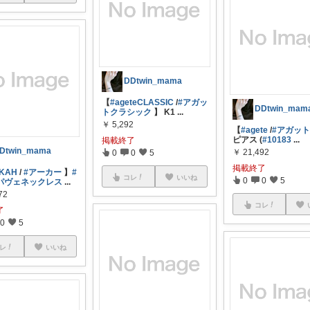
DDtwin_mama
【
#ageteCLASSIC
/
#アガッ
DDtwin_mam
トクラシック
】 K1
...
￥
5,292
【
#agete
/
#アガッ
ピアス (
#10183
...
掲載終了
Dtwin_mama
￥
21,492
0
0
5
掲載終了
KAH
/
#アーカー
】
#
コレ
いいね
0
0
5
パヴェネックレス
...
72
コレ
了
0
5
レ
いいね