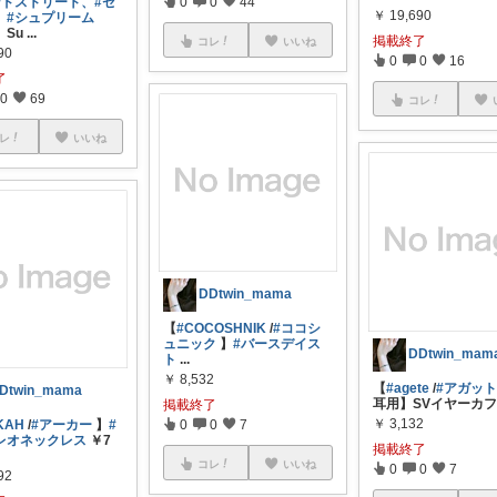
0
0
44
ンドストリート、
#セ
￥
19,690
、
#シュプリーム
】Su
...
掲載終了
コレ
いいね
90
0
0
16
了
0
69
コレ
レ
いいね
DDtwin_mama
【
#COCOSHNIK
/
#ココシ
ュニック
】
#バースデイス
DDtwin_mam
ト
...
￥
8,532
【
#agete
/
#アガッ
Dtwin_mama
耳用】SVイヤーカ
掲載終了
￥
3,132
0
0
7
KAH
/
#アーカー
】
#
レオネックレス
￥7
掲載終了
コレ
いいね
0
0
7
92