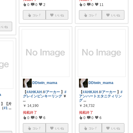
0
0
2
0
0
11
コレ
いいね
コレ
いいね
いいね
DDtwin_mama
DDtwin_mama
【
#AHKAH
/
#アーカー
】
#
【
#AHKAH
/
#アーカー
】
#
a
グレインピンキーリング
￥
アンハートエタニティリン
...
グ
...
ト
】【片
￥
14,190
￥
24,732
フ（
#1
...
掲載終了
掲載終了
0
0
6
0
0
6
コレ
いいね
コレ
いいね