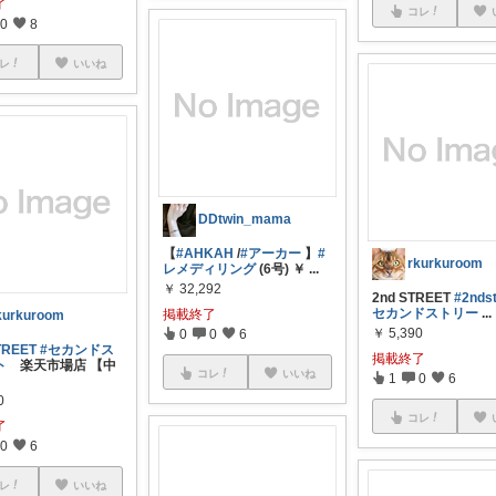
了
コレ
0
8
レ
いいね
DDtwin_mama
【
#AHKAH
/
#アーカー
】
#
rkurkuroom
レメディリング
(6号) ￥
...
￥
32,292
2nd STREET
#2ndst
セカンドストリー
...
掲載終了
kurkuroom
￥
5,390
0
0
6
TREET
#セカンドス
掲載終了
ト
楽天市場店 【中
コレ
いいね
1
0
6
0
コレ
了
0
6
レ
いいね