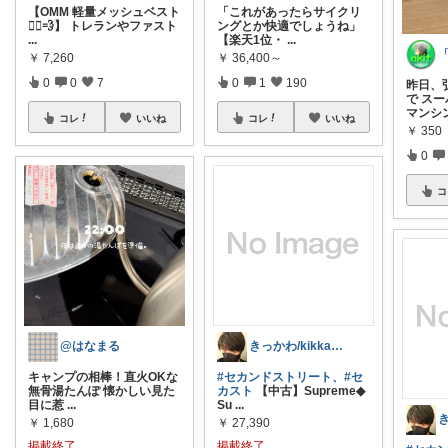
【OMM 軽量メッシュベスト
「これがあったらサイクリ
🏃‍♂️💨】 トレランやファスト
ングとか快適でしょうね」
...
【楽天1位・
...
￥
7,260
￥
36,400～
0
0
7
0
1
190
昨日、
で ス
マンシ
コレ
いいね
コレ
いいね
￥
350
0
コ
@はなまる
きっかわ/kikkawa@フォロー歓迎✨
キャンプの相棒！直火OKな
#セカンドストリート、
#セ
無骨湯たんぽ 懐かしい見た
カスト
【中古】Supreme◆
目に惹
...
Su
...
￥
1,680
￥
27,390
掲載終了
掲載終了