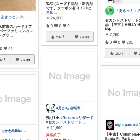
🪐💘 (ユーズド商品・新古品
です。クーポン有り！)
#と
きめ
...
「あきっと」の癒やし部屋！
￥
24,200
セカンドストリート
品 【中古】HELLY 
0
0
0
弘前市のハードオフ
N◆
...
ーパーファミコンのロ
￥
7,260
ングサ
...
コレ
いいね
0
0
231
0
51
コレ
レ
いいね
4月から自転車の交通違反に青切符です！
残り1🍀
#Rezard
#リザード
#セカンドストリート
...
￥
11,990
きっかわ/kikkawa@フォロー歓迎✨
【中古】Columbia◆
掲載終了
Santa Fe Park
...