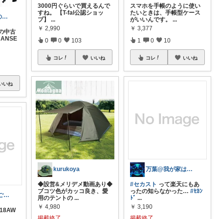
3000円ぐらいで買えるんで
スマホを手帳のように使い
すね。 【T-fal公認ショッ
たいときは、手帳型ケース
「あきっと」の癒やし部屋！
プ】
...
がいいんです。
...
￥
2,990
￥
3,377
の中古
HANSE
0
0
103
1
0
10
コレ
いいね
コレ
いいね
いいね
kurukoya
万葉@我が家は野球⚾に大興奮🤭
◆設営&メリデメ動画あり◆
#セカスト
って楽天にもあ
ブコツ色がカッコ良き、愛
ったの知らなかった…
#ｾｶﾝ
eight padre☆ご購入感謝です☆
用のテントの
...
ﾄﾞ
...
￥
4,980
￥
3,190
18AW
掲載終了
掲載終了