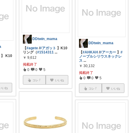
DDtwin_mama
DDtwin_mama
a
【
#agete
/
#アガット
】K10
リング（
#1514311
...
【
#AHKAH
/
#アーカー
】
#
ト
】 K10
ノーブルシリウスネックレ
￥
9,612
ス
...
掲載終了
￥
30,132
0
0
5
掲載終了
0
0
5
コレ
いいね
いいね
コレ
いいね