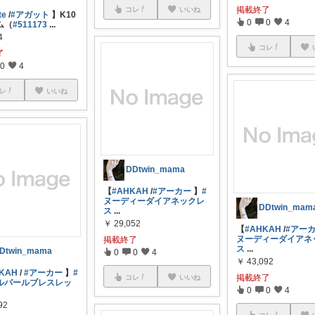
掲載終了
コレ
いいね
te
/
#アガット
】K10
0
0
4
ム（
#511173
...
4
コレ
了
0
4
レ
いいね
DDtwin_mama
【
#AHKAH
/
#アーカー
】
#
ヌーディーダイアネックレ
DDtwin_mam
ス
...
￥
29,052
【
#AHKAH
/
#アー
ヌーディーダイアネ
掲載終了
ス
...
Dtwin_mama
0
0
4
￥
43,092
KAH
/
#アーカー
】
#
掲載終了
コレ
いいね
ルパールブレスレッ
0
0
4
92
コレ