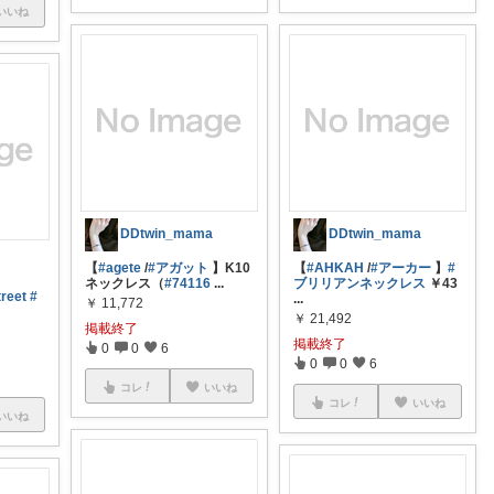
いいね
DDtwin_mama
DDtwin_mama
【
#agete
/
#アガット
】K10
【
#AHKAH
/
#アーカー
】
#
ネックレス（
#74116
...
ブリリアンネックレス
￥43
reet
#
...
￥
11,772
￥
21,492
掲載終了
掲載終了
0
0
6
0
0
6
コレ
いいね
コレ
いいね
いいね