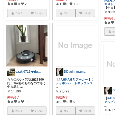
#セカ
0
0
2
1
0
117
カスト
【中古
￥
38,3
コレ
いいね
コレ
いいね
掲載終
0
コ
saaki0715◀︎◀︎ig ☺︎
DDtwin_mama
うちのルンバ♡元値27800
【
#AHKAH
/
#アーカー
】
#
円。3年前のものなのでもう
シャボンハートネックレス
中古品し
...
...
D
￥
14,190
￥
21,492
掲載終了
掲載終了
【
#AH
0
0
10
0
0
9
アルビ
...
￥
37,6
コレ
いいね
コレ
いいね