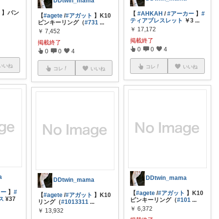
DDtwin_mama
ト
】バン
【
#AHKAH
/
#アーカー
】
#
【
#agete
/
#アガット
】K10
ティアブレスレット
￥3
...
ピンキーリング（
#731
...
￥
17,172
￥
7,452
掲載終了
掲載終了
0
0
4
0
0
4
いいね
コレ
いいね
コレ
いいね
a
DDtwin_mama
DDtwin_mama
カー
】
#
【
#agete
/
#アガット
】K10
【
#agete
/
#アガット
】K10
ス
¥37
ピンキーリング（
#101
...
リング（
#1013311
...
￥
6,372
￥
13,932