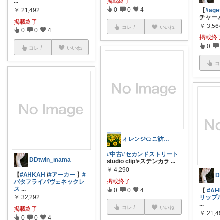
掲載終了
...
0
0
4
【
#age
￥
21,492
チャー
掲載終了
￥
3,56
コレ
いいね
0
0
4
掲載終
0
コレ
いいね
コ
オレンジ🍊ご訪問ありがとうございます
#中古
#セカンドストリート
DDtwin_mama
studio clip✨ステンカラ
...
￥
4,290
【
#AHKAH
/
#アーカー
】
#
D
掲載終了
バタフライパヴェネックレ
ス
...
0
0
4
【
#AH
リップ
￥
32,292
...
コレ
いいね
掲載終了
￥
21,4
0
0
4