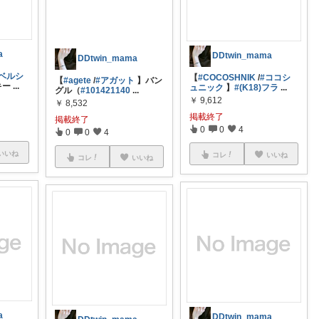
a
DDtwin_mama
DDtwin_mama
#ベルシ
【
#COCOSHNIK
/
#ココシ
【
#agete
/
#アガット
】バン
キー
...
ュニック
】
#(K18)フラ
...
グル（
#101421140
...
￥
9,612
￥
8,532
掲載終了
掲載終了
0
0
4
0
0
4
いいね
コレ
いいね
コレ
いいね
a
DDtwin_mama