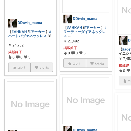
DDtwin_mama
DDtwin_mama
【
#AHKAH
/
#アーカー
】
#
【
#AHKAH
/
#アーカー
】
#
ヌーディーダイアネックレ
ハートパヴェネックレス
￥
ス
...
...
D
￥
21,492
￥
24,732
掲載終了
【
#age
掲載終了
0
0
5
イニシ
0
0
5
￥
7,45
コレ
いいね
掲載終
コレ
いいね
0
コ
DDtwin_mama