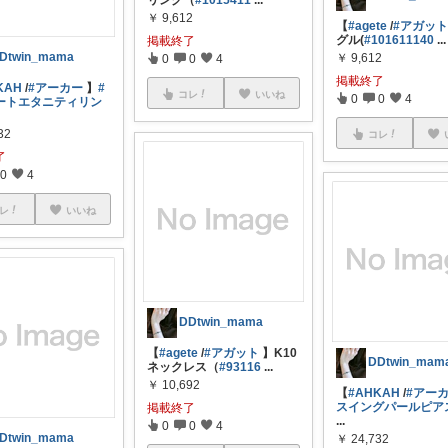
リング（
#1015411
...
￥
9,612
【
#agete
/
#アガッ
グル(
#101611140
...
掲載終了
Dtwin_mama
￥
9,612
0
0
4
掲載終了
KAH
/
#アーカー
】
#
コレ
いいね
0
0
4
ートエタニティリン
32
コレ
了
0
4
レ
いいね
DDtwin_mama
【
#agete
/
#アガット
】K10
DDtwin_mam
ネックレス（
#93116
...
￥
10,692
【
#AHKAH
/
#アー
スイングパールピア
掲載終了
...
0
0
4
Dtwin_mama
￥
24,732