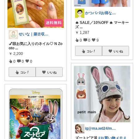
かつパパ/お得な子供服、育児商品の紹介✨
🔥 SALE／10%OFF 🔥 マーキー
ズ
...
￥
1,287
せいな｜築古収納と暮らし
0
0
9
💅🏻お気に入りのネイル♡ N Zo
oto
...
コレ
いいね
￥
2,200
0
0
0
コレ
いいね
ig@ma.wd24/maho.
ズートピア🐰
#お買い物メモ
#