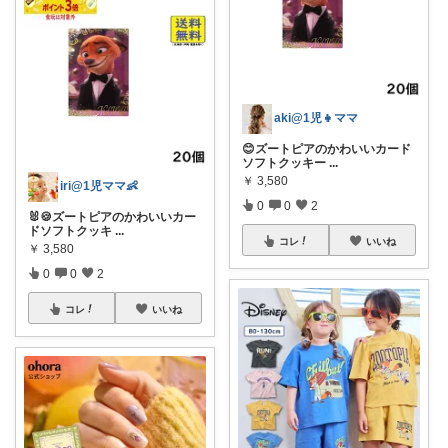
aki@1児👧ママ
😊ズートピアのかわいいカード
ソフトクッキー
...
￥
3,580
iri@1児ママ👶
0
0
2
🐰🍪ズートピアのかわいいカー
ドソフトクッキ
...
コレ
いいね
￥
3,580
0
0
2
コレ
いいね