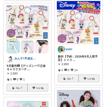
yumi
新作【予約：2026年9月入荷予
みん子⌇平成女児ママ
定】トイス
...
￥
3,980
9月新作🆕【ディズニー🤍立体
キャラクターチ
...
0
0
14
￥
3,980
コレ
いいね
0
0
1
コレ
いいね