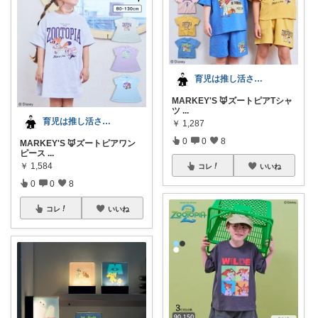
育児は推し活さん(元育農さん)
MARKEY'S 🦊ズートピアTシャ
ツ
...
育児は推し活さん(元育農さん)
￥
1,287
0
0
8
MARKEY'S 🦊ズートピアワン
ピース
...
￥
1,584
コレ
いいね
0
0
8
コレ
いいね