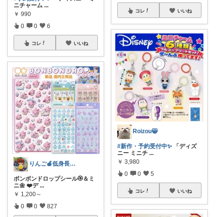
ニチャーム
...
コレ
いいね
￥
990
0
0
6
コレ
いいね
Roizou😸
#新作・予約受付中✨
「ディズ
ニー ミニチ
...
￥
3,980
りんご🍎低身長ママ👖＆キッズアイテム
0
0
5
ボンボンドロップシール🏵️＆ミ
ニ🌼 ❤️デ
...
コレ
いいね
￥
1,200～
0
0
827