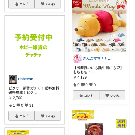
コレ
いいね
さんごママ＊ときめくプチプラディズニー♡
【出産祝いにも誕生日にも♡】
もちもち・
...
￥
4,129
rinbeese
0
0
9
ピクサー新作ガチャ！送料無料
破格在庫！ピク
...
コレ
いいね
￥
2,700
1
0
31
コレ
いいね