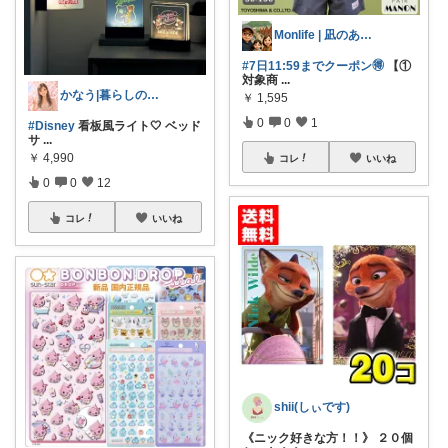
Monlife | 凪のある暮らし
#7日11:59までクーポン🉐
【①
対象商
...
かなう|暮らしの記録🌱
￥
1,595
0
0
1
#Disney
看板風ライト🤍 ベッド
サ
...
￥
4,990
コレ
いいね
0
0
12
コレ
いいね
shii(しぃです)
《ニック好きな方！！》 ２０個