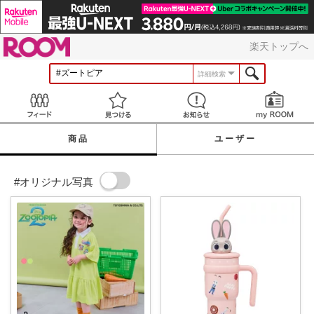
ROOM
楽天トップへ
詳細検索
Feed
見つける
お知らせ
商品
ユーザー
#オリジナル写真