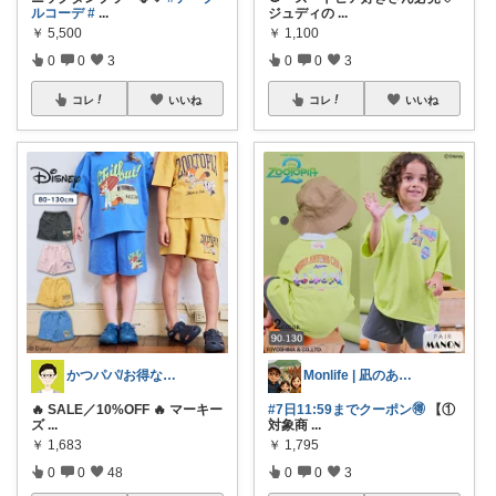
ルコーデ
#
...
ジュディの
...
￥
5,500
￥
1,100
0
0
3
0
0
3
コレ
いいね
コレ
いいね
かつパパ/お得な子供服、育児商品の紹介✨
Monlife | 凪のある暮らし
🔥 SALE／10%OFF 🔥 マーキー
#7日11:59までクーポン🉐
【①
ズ
...
対象商
...
￥
1,683
￥
1,795
0
0
48
0
0
3