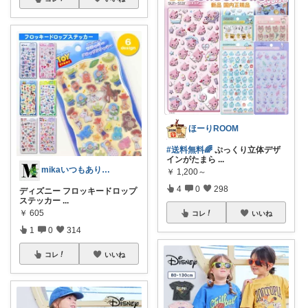
ほーりROOM
#送料無料🌈
ぷっくり立体デザ
インがたまら
...
mikaいつもありがとうございます🩷
￥
1,200～
4
0
298
ディズニー フロッキードロップ
ステッカー
...
￥
605
コレ
いいね
1
0
314
コレ
いいね