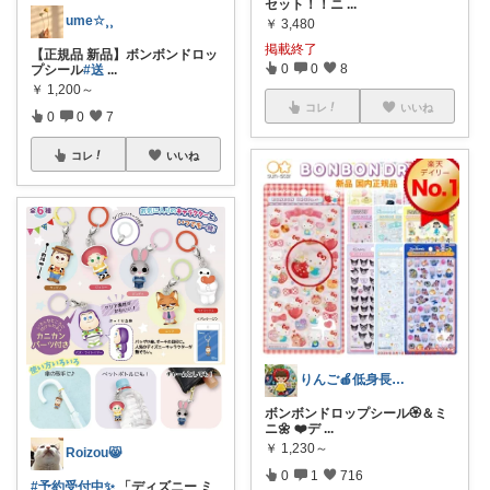
セット！！ニ
...
ume☆⸒⸒
￥
3,480
掲載終了
【正規品 新品】ボンボンドロッ
0
0
8
プシール
#送
...
￥
1,200～
コレ
いいね
0
0
7
コレ
いいね
りんご🍎低身長ママ👖＆キッズアイテム
ボンボンドロップシール🏵️＆ミ
ニ🌼 ❤️デ
...
￥
1,230～
Roizou😸
0
1
716
#予約受付中✨
「ディズニー ミ