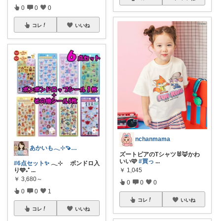
0
0
0
コレ
いいね
nchanmama
あかいも𓂃⊹🍠8月もよろしくです✨
ズートピアのTシャツ🐰🦊かわ
いい🩷
#買っ
...
#6点セット✨
𓂃⊹ ボンドロ入
￥
1,045
り🩵₊⁺
...
￥
3,680～
0
0
0
0
0
1
コレ
いいね
コレ
いいね