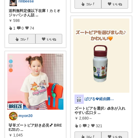
rinbeese
コレ
いいね
送料無料定価以下在庫！カミオ
ジャパンさん話
...
￥
598
1
0
74
コレ
いいね
ぱぴる💎経由購入に感謝
ズートピアを選択♪ 🧊氷が入れ
やすい広口タ
...
myon30
￥
2,680～
🦊🐰ズートピア好き必見💕 BRE
0
2
321
EZEの
...
￥
1,045
コレ
いいね