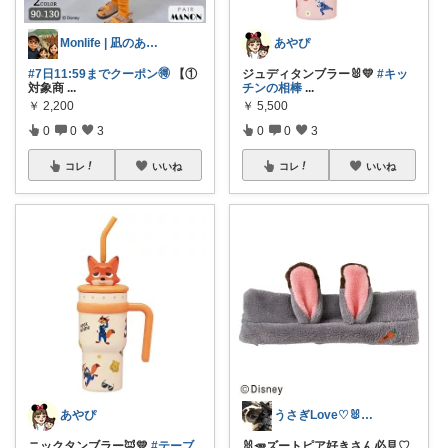
Monlife | 凪のある暮らし
あやぴ
#7日11:59までクーポン🉐
【①
ジュディタンブラー🐰💛
#キッ
対象商
...
チンの相棒
...
￥
2,200
￥
5,500
0
0
3
0
0
3
コレ
いいね
コレ
いいね
あやぴ
うさぎLove♡🐰みーちゃん🐰
ニックタンブラー🦊💛
#テーブ
🐰🥕ズートピア好きさん必見♡