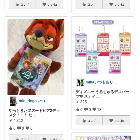
コレ
いいね
コレ
いいね
mikaいつもありがとうございます🩷
ディズニー うるちゅるデコパー
ツ🩷 スティ
...
mio_ringo いつもありがとう☺︎
￥
825
0
0
13
やっときた🦊ズートピア2ディ
スク！！！ た
...
￥
4,312
コレ
いいね
0
0
6
コレ
いいね