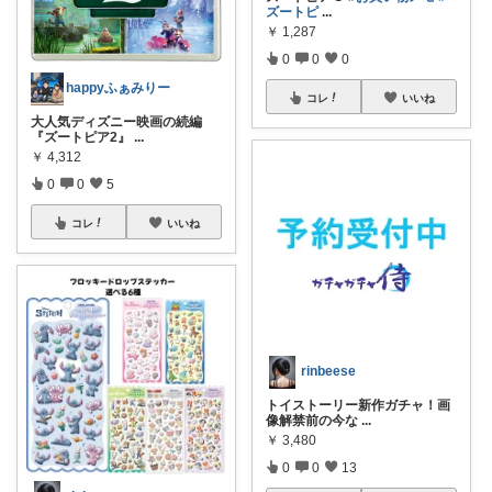
ズートピ
...
￥
1,287
0
0
0
happyふぁみりー
コレ
いいね
大人気ディズニー映画の続編
『ズートピア2』
...
￥
4,312
0
0
5
コレ
いいね
rinbeese
トイストーリー新作ガチャ！画
像解禁前の今な
...
￥
3,480
0
0
13