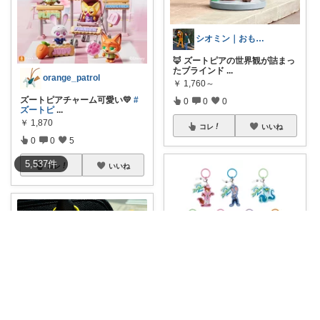
シオミン｜おもちゃ大好きROOM
🦊 ズートピアの世界観が詰まっ
たブラインド
...
orange_patrol
￥
1,760～
ズートピアチャーム可愛い💛
#
0
0
0
ズートピ
...
￥
1,870
コレ
いいね
0
0
5
5,537
件
コレ
いいね
ぴよみ@かわいいグッズ紹介🚀🐻🍭