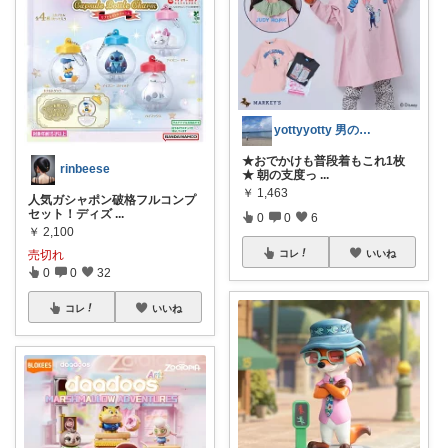
yottyyotty 男の子ママの暮らし
★おでかけも普段着もこれ1枚
rinbeese
★ 朝の支度っ
...
￥
1,463
人気ガシャポン破格フルコンプ
セット！ディズ
...
0
0
6
￥
2,100
コレ
いいね
売切れ
0
0
32
コレ
いいね