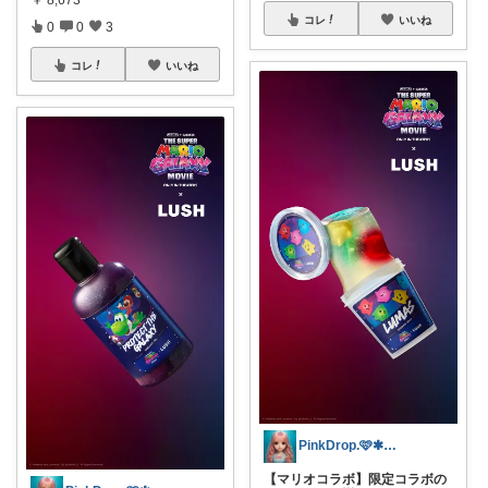
￥
8,673
コレ
いいね
0
0
3
コレ
いいね
PinkDrop.🩷✱ご購入感謝ﾃﾞｽ
【マリオコラボ】限定コラボの