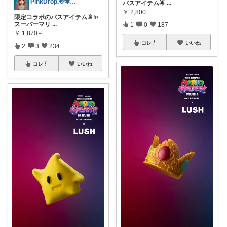
PinkDrop.🩷✱ご購入感謝ﾃﾞｽ
バスアイテム🌟
...
￥
2,800
限定コラボのバスアイテム🚿✨
スーパーマリ
...
1
0
187
￥
1,870～
コレ
いいね
2
3
234
コレ
いいね