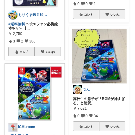
0
0
1
もりくま🧸🎈絵本・スイーツ・酒他🙇
コレ
いいね
#送料無料
〜☆✨ファン必携絵
本✨☆〜 【
...
￥
2,750
3
2
386
コレ
いいね
つん
高校生の息子が「BGMが神すぎ
る」と絶賛。
...
￥
7,021
0
0
34
ICHI.room
コレ
いいね