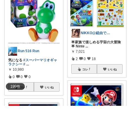
NIKKO@経由で購入ありがとう✨
🌟家族で楽しめる宇宙の大冒険
🌟 Ninte
...
Run 516 Run
￥
7,021
2
0
18
気になる
#スーパーマリオギャ
ラクシー
#
...
￥
10,980
コレ
いいね
0
0
0
199
件
コレ
いいね