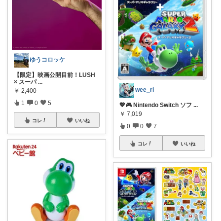
ゆうコロッケ
【限定】映画公開目前！LUSH
× スーパ
...
wee_ri
￥
2,400
1
0
5
💖🎮 Nintendo Switch ソフ
...
￥
7,019
コレ
いいね
0
0
7
コレ
いいね