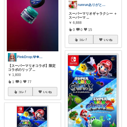
runrunありがとう( ◠‿◠ )
スーパーマリオギャラクシー ＋
スーパーマ
...
￥
6,888
0
0
15
コレ
いいね
PinkDrop.🩷✱ご購入感謝ﾃﾞｽ
【スーパーマリオコラボ】限定
コラボのリップ
...
￥
1,800
1
0
77
コレ
いいね