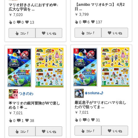
【amiibo マリオ&チコ】 4月2
マリオ好きさんにおすすめ🫶♩
日
...
広大な宇宙を
...
￥
3,799
￥
7,020
0
6
137
0
0
13
コレ
いいね
コレ
いいね
☀️soluna🌙
つきのわ
最近息子がマリオにハマり出し
🌟マリオの銀河冒険がWで楽し
たので狙ってま
...
める！🌟
...
￥
7,021
￥
7,021
0
0
31
0
1
38
コレ
いいね
コレ
いいね