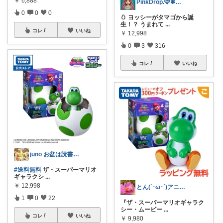
￥
6,888
PinkDrop.🩷✱ご購入感謝ﾃﾞｽ
0
0
0
🥚 ヨッシーがタマゴから誕
生！？ うまれて
...
コレ
いいね
￥
12,998
0
3
316
コレ
いいね
juno お盆は読書で自己啓発
#送料無料
ザ・スーパーマリオ
ギャラクシ
...
￥
12,998
とん(´･ω･`)アニメ好き✨
1
0
22
『ザ・スーパーマリオギャラク
シー・ムービー
...
コレ
いいね
￥
9,980