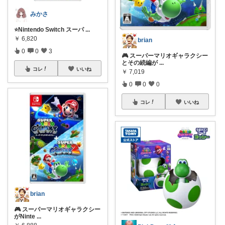
みかさ
⭐️Nintendo Switch スーパ
...
￥
6,820
brian
0
0
3
🎮 スーパーマリオギャラクシー
とその続編が
...
コレ
いいね
￥
7,019
0
0
0
コレ
いいね
brian
🎮 スーパーマリオギャラクシー
がNinte
...