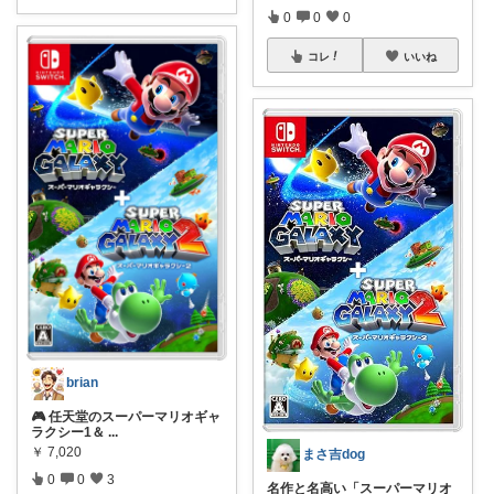
0
0
0
コレ
いいね
brian
🎮 任天堂のスーパーマリオギャ
ラクシー1＆
...
￥
7,020
まさ吉dog
0
0
3
名作と名高い「スーパーマリオ