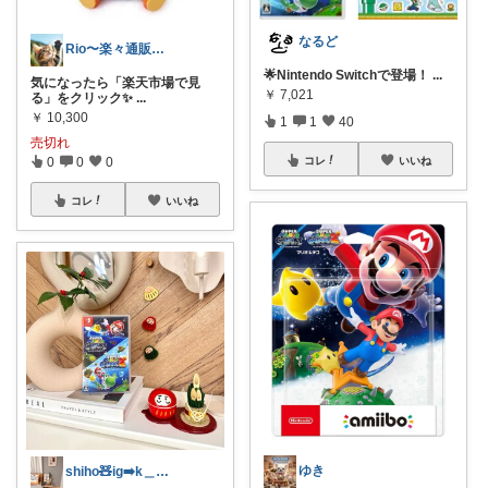
なるど
Rio〜楽々通販生活😊
🌟Nintendo Switchで登場！
...
気になったら「楽天市場で見
￥
7,021
る」をクリック✨
...
￥
10,300
1
1
40
売切れ
0
0
0
コレ
いいね
コレ
いいね
ゆき
shiho🧸ig➡️k＿home1019