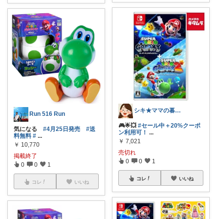
シキ★ママの暮らし、キッズ
Run 516 Run
🎮🌟💥
#セール中＋20%クーポ
気になる
#4月25日発売
#送
ン利用可！
...
料無料
#
...
￥
7,021
￥
10,770
売切れ
掲載終了
0
0
1
0
0
1
コレ
いいね
コレ
いいね