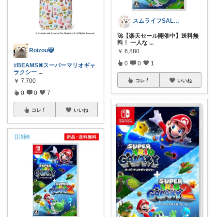
スムライフSALE情報✨
🚀【楽天セール開催中】送料無
料！ 一人な
...
Roizou😸
￥
6,880
0
0
1
#BEAMS✖スーパーマリオギャ
ラクシー
...
￥
7,700
コレ
いいね
0
0
7
コレ
いいね