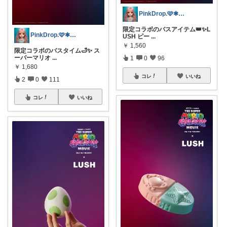
PinkDrop.🩷✱ご購入感謝ﾃﾞｽ
限定コラボのバスアイテム👑✨L
PinkDrop.🩷✱ご購入感謝ﾃﾞｽ
USH ピー
...
￥
1,560
限定コラボのバスタイム🛁✨ ス
ーパーマリオ
...
1
0
96
￥
1,680
コレ
いいね
2
0
111
コレ
いいね