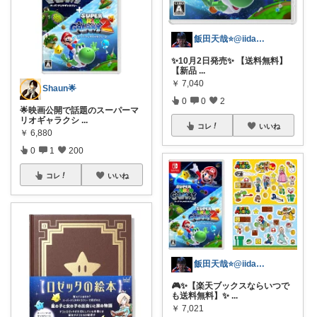
飯田天哉⭐️@iida.tennya
✨10月2日発売✨ 【送料無料】
【新品
...
￥
7,040
Shaun🌟
0
0
2
🌟映画公開で話題のスーパーマ
リオギャラクシ
...
コレ
いいね
￥
6,880
0
1
200
コレ
いいね
飯田天哉⭐️@iida.tennya
🎮✨【楽天ブックスならいつで
も送料無料】✨
...
￥
7,021