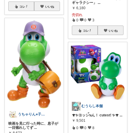
ギャラクシー」
...
コレ
いいね
￥
6,180
売切れ
0
0
3
コレ
いいね
むうらし本舗
うちゃりん⭐︎子育て・読書・おすすめ
🍄✨ヨッシ้นん！ cutest! ✨🍄
...
￥
9,501
映画を見に行った時に、息子が
一目惚れしてず
...
0
0
8