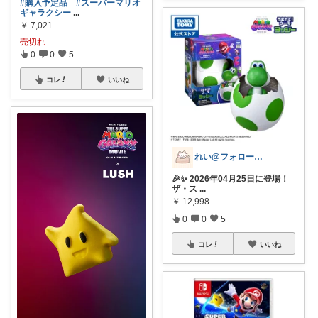
#購入予定品
#スーパーマリオ
ギャラクシー
...
￥
7,021
売切れ
0
0
5
コレ
いいね
れい@フォロー＆経由購入感謝です♪
🎉✨ 2026年04月25日に登場！
ザ・ス
...
￥
12,998
0
0
5
コレ
いいね