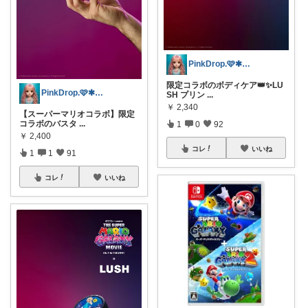
PinkDrop.🩷✱ご購入感謝ﾃﾞｽ
限定コラボのボディケア👑✨LU
PinkDrop.🩷✱ご購入感謝ﾃﾞｽ
SH プリン
...
￥
2,340
【スーパーマリオコラボ】限定
コラボのバスタ
...
1
0
92
￥
2,400
コレ
いいね
1
1
91
コレ
いいね