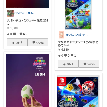
𝙲𝚑𝚊𝚛𝚘𝚕𝚕🖤🦢
LUSH チコ バブルバー 限定 202
...
￥
1,680
0
0
68
まいにちセレクトdays
マリオギャラクシー1と2がまと
コレ
いいね
めてSwit
...
￥
6,880
0
0
1
コレ
いいね