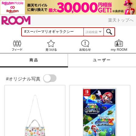
ROOM
楽天トップへ
詳細検索
Feed
見つける
お知らせ
商品
ユーザー
#オリジナル写真