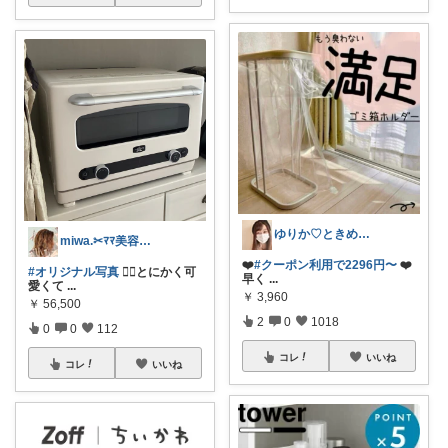
ゆりか♡ときめく暮らしと服✨️
miwa.✂︎ﾏﾏ美容師💎
❤️
#クーポン利用で2296円〜
❤️
#オリジナル写真
👉🏻とにかく可
早く
...
愛くて
...
￥
3,960
￥
56,500
2
0
1018
0
0
112
コレ
いいね
コレ
いいね