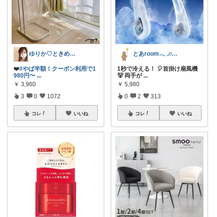
ゆりか♡ときめく暮らしと服✨️
とあroom𓂃 𓈒𓏸心地よい衣食住
❤️
#やば半額！クーポン利用で1
1秒で冷える！ 🎈首掛け扇風機
980円〜
...
🐻 両手が
...
￥
3,960
￥
5,980
3
0
1072
0
2
313
コレ
いいね
コレ
いいね