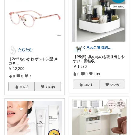
くろねこ🌸収納＆キッチン整理
たむたむ
【P5倍】奥のものも取り出しや
｜Zoff ちいかわ ボストン型 メ
すい！回転収
...
ガネ
...
￥
1,980
￥
12,200
0
0
199
0
0
7
コレ
いいね
コレ
いいね