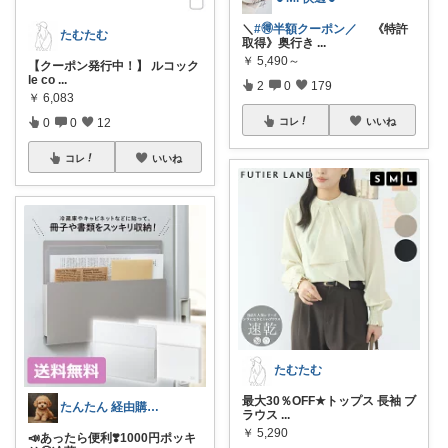
＼
#🉐半額クーポン／
《特許
たむたむ
取得》奥行き
...
￥
5,490～
【クーポン発行中！】 ルコック
le co
...
2
0
179
￥
6,083
コレ
いいね
0
0
12
コレ
いいね
たむたむ
最大30％OFF★トップス 長袖 ブ
たんたん 経由購入ありがとうございます！
ラウス
...
￥
5,290
📣あったら便利❣️1000円ポッキ