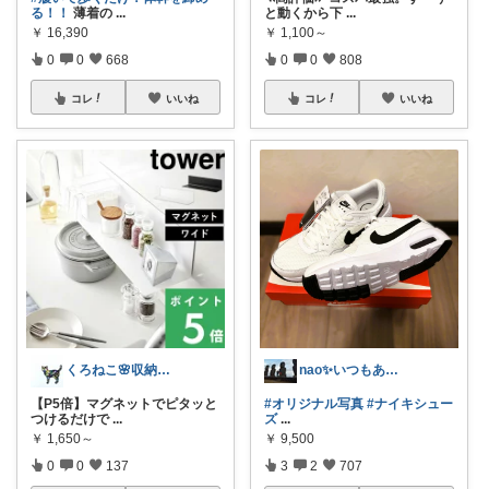
る！！
薄着の
...
と動くから下
...
￥
16,390
￥
1,100～
0
0
668
0
0
808
コレ
いいね
コレ
いいね
くろねこ🌸収納＆キッチン整理
nao✨いつもありがとう😊
【P5倍】マグネットでピタッと
#オリジナル写真
#ナイキシュー
つけるだけで
...
ズ
...
￥
1,650～
￥
9,500
0
0
137
3
2
707