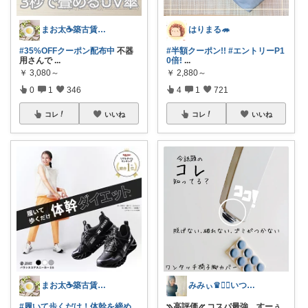
まお太☕築古賃貸住まい元紅茶専門店のひと
はりまる🦔
#35%OFFクーポン配布中
不器
#半額クーポン!!
#エントリーP1
用さんで
...
0倍!
...
￥
3,080～
￥
2,880～
0
1
346
4
1
721
コレ
いいね
コレ
いいね
まお太☕築古賃貸住まい元紅茶専門店のひと
みみぃ♛👯‍♀️いつもありがとう🎪
#履いて歩くだけ！体幹を締め
⳹高評価⳼ コスパ最強。すーぅ