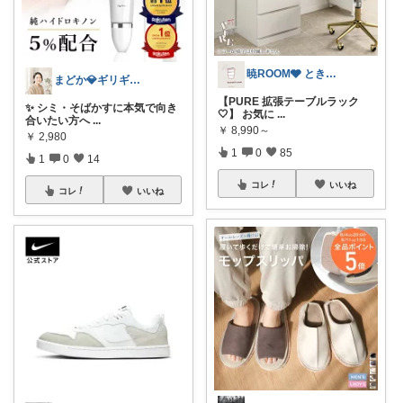
暁ROOM🩶 ときめく暮らしのセレクト
まどか💎ギリギリアラサーOL
【PURE 拡張テーブルラック
✨ シミ・そばかすに本気で向き
🤍】 お気に
...
合いたい方へ
...
￥
8,990～
￥
2,980
1
0
85
1
0
14
コレ
いいね
コレ
いいね