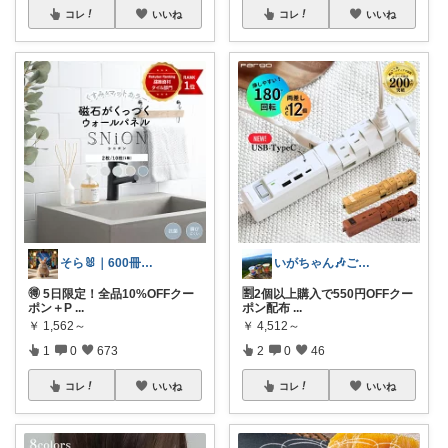
コレ
いいね
コレ
いいね
そら🐰｜600冊読んだ絵本好きママ
いがちゃん🎶ご購入感謝です🎶
🉐 5日限定！全品10%OFFクー
🈹2個以上購入で550円OFFクー
ポン＋P
...
ポン配布
...
￥
1,562～
￥
4,512～
1
0
673
2
0
46
コレ
いいね
コレ
いいね