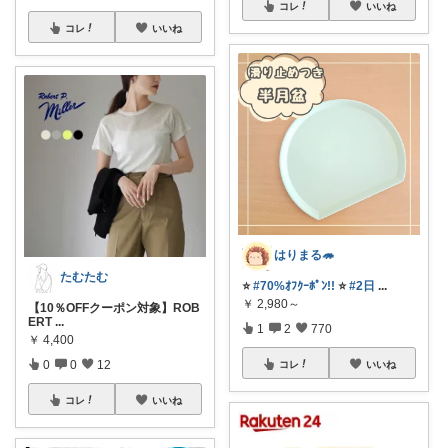
コレ
いいね
コレ
いいね
はりまる🦔
たむたむ
⭐
#70%ｵﾌｸｰﾎﾟﾝ!!
⭐
#2日
...
￥
2,980～
【10％OFFクーポン対象】ROB
ERT
...
1
2
770
￥
4,400
0
0
12
コレ
いいね
コレ
いいね