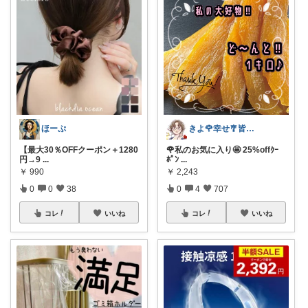
ほーぷ
きよ🌹幸せ🎐皆様のお心遣いに感謝💖
【最大30％OFFクーポン＋1280
🌹私のお気に入り🤩 25%offｸｰ
円→9
...
ﾎﾟﾝ
...
￥
990
￥
2,243
0
0
38
0
4
707
コレ
いいね
コレ
いいね