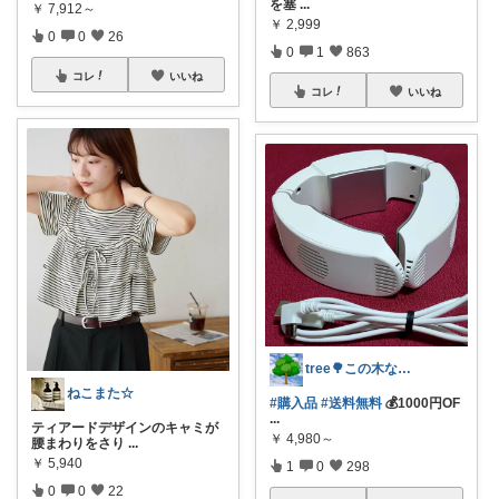
を塞
...
￥
7,912～
￥
2,999
0
0
26
0
1
863
コレ
いいね
コレ
いいね
tree🌳この木なんの木🙆‍♀️🌳
ねこまた☆
#購入品
#送料無料
💰1000円OF
...
ティアードデザインのキャミが
￥
4,980～
腰まわりをさり
...
￥
5,940
1
0
298
0
0
22