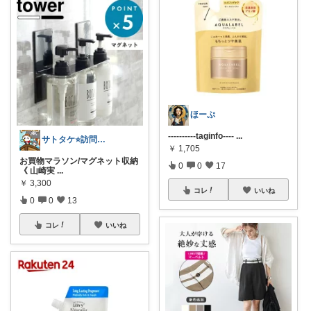
ほーぷ
----------taginfo----
...
サトタケ⭐️訪問感謝🙇‍♂️コレ歓迎✨
￥
1,705
お買物マラソン/マグネット収納
0
0
17
《 山崎実
...
￥
3,300
コレ
いいね
0
0
13
コレ
いいね