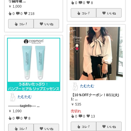
リ🤗冷蔵
...
0
0
8
￥
1,000
コレ
いいね
0
0
218
コレ
いいね
たむたむ
【10％OFFクーポン！8/11(火)
たむたむ
1:
...
￥
535
----------taginfo----
...
売切れ
￥
1,090
0
0
13
0
0
8
コレ
いいね
コレ
いいね