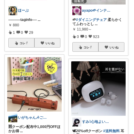
ほーぷ
ayapo🌱インテリア&雑貨
----------taginfo----
...
🌱
#ダイニングチェア
柔らかく
てふわっとし
...
￥
880
￥
11,980～
1
0
29
0
0
923
コレ
いいね
コレ
いいね
いがちゃん🎶ご購入感謝です🎶
すみ⌇心地よい暮らし🐈♡
🈹クーポン配布中1,000円OFFほ
かお得
...
🕊20%offクーポン
#送料無料
耳