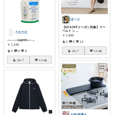
ほーぷ
【60％OFFクーポン対象】マー
ベルト シ
...
たむたむ
￥
2,980
----------taginfo----
...
2
0
14
￥
1,188
0
0
9
コレ
いいね
コレ
いいね
🌷Mi 快適🌷