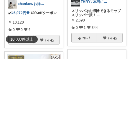
THRY / 本当に良いモノBEST
chanko🥨お洋服/出産準備💗
スリッパはお掃除できるモップ
✔️
#6,072円🤎
40%offクーポン
スリッパ一択！
...
...
￥
2,690
￥
10,120
0
1
344
0
0
6
コレ
いいね
10,000
件
以上
コレ
いいね
menu🥞可愛い🌼美味しい🍴便利☘
🉐
#ﾏﾗｿﾝ↪半額
＼ｽﾍﾟｰｽ有効活用
🍀
...
Sara's ROOM
￥
5,490～