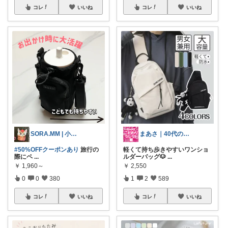
コレ
いいね
コレ
いいね
SORA.MM | 小学生姉妹ママ👭
まあさ｜40代のこだわりセレクト
#50%OFFクーポンあり
旅行の
軽くて持ち歩きやすいワンショ
際にペ
...
ルダーバッグ🐶
...
￥
1,960～
￥
2,550
0
0
380
1
2
589
コレ
いいね
コレ
いいね