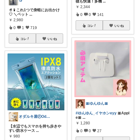
🍑
聴も快適！多機
...
￥
2,344
🥤📱これ1つで身軽にお出かけ
♡ ＼ペット
...
0
0
141
￥
2,980
コレ
いいね
0
1
719
コレ
いいね
🎀ゆんゆん🎀
#ゆんゆん_イヤホンeyy
🎀Appl
オダルキ屋🕗Oda-ruki08
e🎀
...
￥
1,280
【水辺でもスマホを持ち歩きや
すい防水ケース
...
0
0
27
￥
980