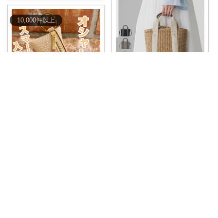
10,000
件
以上
🐣こっこ🐣
夏のお出かけがもっと軽やかに
ゆるまま⭐︎いつもありがとうございます✨
🌿👜 小さめ
...
￥
5,900
プレゼントやギフトにもおすす
め🧡 奇跡のリ
...
1
0
710
￥
1,680～
コレ
いいね
1
0
98
コレ
いいね