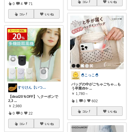
コレ
いいね
0
4
71
コレ
いいね
🐣こっこ🐣
バッグの中がごちゃごちゃ…も
すりけん【いつもありがとう😊】
う卒業👜✨
...
￥
1,780～
【deal20％OFF】＼クーポンで
2,3
...
1
0
602
￥
2,980
コレ
いいね
0
0
22
コレ
いいね