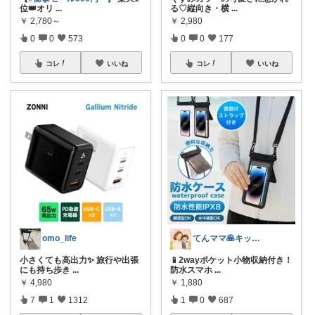
位👑オリ
...
る♡縦向き・横
...
￥
2,780～
￥
2,980
0
0
573
0
0
177
コレ
いいね
コレ
いいね
omo_life
てんママ🥞キッチン雑貨と育児グッズ
小さくても高出力✨ 旅行や出張
📱2wayポケット小物収納付き！
にも持ち歩き
...
防水スマホ
...
￥
4,980
￥
1,880
7
1
1312
1
0
687