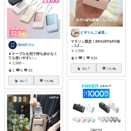
ビギりんご🍎楽する暮らし🏠
マラソン限定！89%OFF&P2倍
Genのコレ
→1,2
...
￥
1,580
📱ケーブルを別で持ち歩かなく
ても使いやすい
...
0
1
839
￥
2,980～
コレ
いいね
1
0
93
コレ
いいね