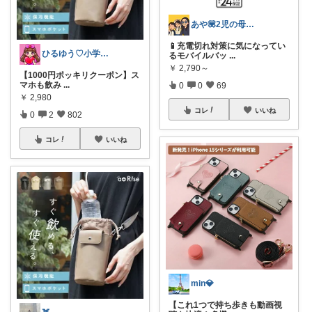
あや💟2児の母👧🏻👦🏻
📱充電切れ対策に気になってい
ひるゆう♡小学生2児ママ
るモバイルバッ
...
￥
2,790～
【1000円ポッキリクーポン】ス
マホも飲み
...
0
0
69
￥
2,980
コレ
いいね
0
2
802
コレ
いいね
min💎
【これ1つで持ち歩きも動画視