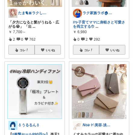
たま🐈🎀ラクして可愛い神コスパ品
ラク家族ラボ🏠️30代子育てパパルーム
「夕方になると髪がうねる・広
#✨子育てママに身軽さと可愛さ
がる😭」 「出
...
を両立する巾
...
￥
7,700～
￥
6,980
2
0
762
0
2
292
コレ
いいね
コレ
いいね
💧うるるん💧
𝘕𝘰𝘢 𓍯美容˖淡色˖グレージュ
【
#衝撃セール990円〜】
楽天1
くすみカラーの可愛さに惹かれ