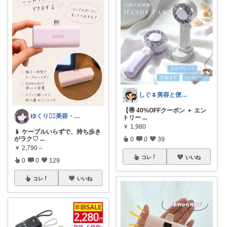
しぐ🌷美容と便利な小物🍀
【🉐 40%OFFクーポン ＋ エン
ゆくり🐕‍🦺美容・便利雑貨🤍
トリー
...
￥
1,980
📱 ケーブルいらずで、持ち歩き
がラク♡
...
0
0
39
￥
2,790～
コレ
いいね
0
0
129
コレ
いいね