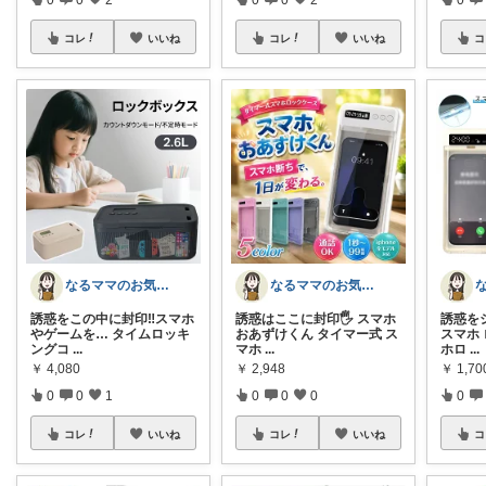
コレ
いいね
コレ
いいね
コ
なるママのお気に入りROOM🌙✴︎.°
なるママのお気に入りROOM🌙✴︎.°
誘惑をこの中に封印‼️スマホ
誘惑はここに封印🖐️ スマホ
誘惑を
やゲームを… タイムロッキ
おあずけくん タイマー式 ス
スマホ
ングコ
...
マホ
...
ホロ
...
￥
4,080
￥
2,948
￥
1,70
0
0
1
0
0
0
0
コレ
いいね
コレ
いいね
コ