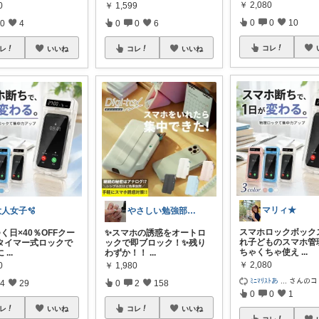
￥
2,080
0
￥
1,599
0
0
10
0
4
0
0
6
コレ
レ
いいね
コレ
いいね
マリィ★
大人女子🫧
やさしい勉強部屋|セルフネイルROOM
スマホロックボック
つく日×40％OFFクー
✨️スマホの誘惑をオートロ
れ子どものスマホ管
タイマー式ロックで
ックで即ブロック！✨️残り
ちゃくちゃ使え
...
に
...
わずか！！
...
￥
2,080
0
￥
1,980
ﾐﾆﾏﾘｽﾄあ
...
さんのコ
4
29
0
2
158
0
0
1
レ
いいね
コレ
いいね
コレ