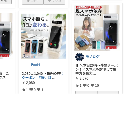
コレ
いいね
-モノログ-
ℙ𝕠𝕠ℍ
📱 ＼本日20時〜半額クーポ
ン！／スマホを封印して集
中力を最大
...
命！こ
2,080→1,040 ・50%OFF
#
クス
クーポン
#買い回
...
￥
2,570
￥
2,080
1
0
10
1
0
1
コレ
いいね
コレ
いいね
いいね