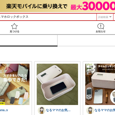
詳細検索
見つける
ana..s
なるママのお気に入りROOM🌙✴︎.°