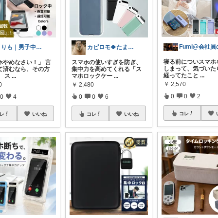
まりも｜男子中学生ママの楽する暮らし
カピロモ🍀たまにくすっと笑えるーむ🐾
寝る前についスマホ
ホやめなさい！」 言
スマホの使いすぎを防ぎ、
しまって、気づいた
て済むなら、その方
集中力を高めてくれる「ス
経ってたこと
...
。 ス
...
マホロックケー
...
￥
2,570
0
￥
2,480
0
0
2
0
4
0
0
6
コレ
レ
いいね
コレ
いいね