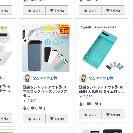
いいね
コレ
いいね
コレ
いいね
なるママのお気に入りROOM🌙✴︎.°
なるママのお気に入りROOM🌙✴︎.°
なるママのお気に入りROOM🌙✴︎.°
️ タ
誘惑をシャットアウト🖐️ ス
誘惑をシャットアウト🖐️ To
テナ ス
マホロック ケース ボックス
pMFi 人気商品 タイムロッ
...
タ
...
￥
2,980～
￥
2,480
0
0
1
0
0
1
コレ
いいね
いいね
コレ
いいね