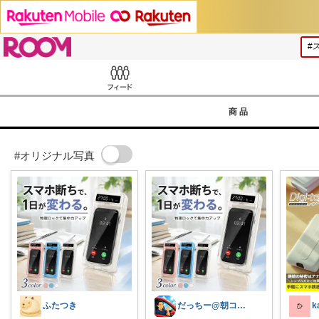
ROOM
Feed
商品
#オリジナル写真
ふたつき
だっちー@朝コレ5時🚗カー用品探求家
k