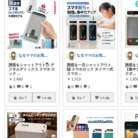
なるママのお気に入りROOM🌙✴︎.°
なるママのお気に入りROOM🌙✴︎.°
誘惑をシャットアウト🖐️ デ
誘惑を一旦シャットアウト
誘惑をシ
ジタルデトックス スマホ ロ
🙌 スマホロック タイマー式
【集中力
ック
...
スマホ
...
クボ
...
￥
2,480
￥
1,510
￥
1,85
0
0
1
0
0
1
0
コレ
いいね
コレ
いいね
コ