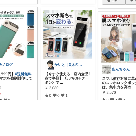
モノログ-
かいと｜3児の父・お買い得商品分析のプロ
あんちゃん
,599円】
#送料無料
【今すぐ使える！店内全品2
スマホを強制封印して
点で半額】《33％OFFクー
スマホ依存対策に革
ポン》で
...
のスマホロックボッ
は、集中力を高め
...
0
￥
2,080
￥
2,570
了
0
0
1
0
0
3
0
9
コレ
いいね
コレ
レ
いいね