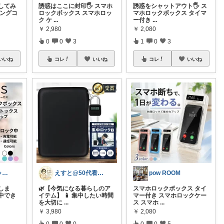
してみ
誘惑はここに封印🖐️ スマホ
誘惑をシャットアウト🖐️ ス
キングコ
ロックボックス スマホロッ
マホロックボックス タイマ
ク ケ
...
ー付き
...
￥
2,980
￥
2,080
0
0
3
1
0
3
いいね
コレ
いいね
コレ
いいね
ゆー@ガジェットROOM
えすと@50代看護師の暮らしとおすすめ
pow ROOM
しま
🌿【今気になる暮らしのア
スマホロックボックス タイ
中でき
イテム】 📱 集中したい時間
マー付き スマホロックケー
を大切に
...
ス スマホ
...
￥
3,980
￥
2,080
0
0
0
0
0
5