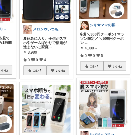
シキ★ママの暮らし、キッズ
Fumi@会社員のガジェット倉庫
メロン🍈いつも感謝様✨️
🔒💰 ＼300円クーポン! マラ
を見て
夏休みに入り、子供がスマ
ソン限定／ ＼500円クーポ
ら1時間
ホやゲームばかりで宿題が
ン
...
進まないご家庭
...
￥
4,080～
￥
3,980
0
0
5
0
0
4
コレ
いいね
いいね
コレ
いいね