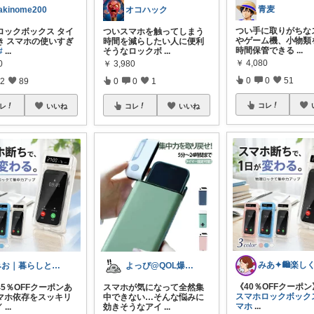
青麦
akinome200
オコハック
つい手に取りがちな
ロックボックス タイ
ついスマホを触ってしまう
やゲーム機、小物類
き スマホの使いすぎ
時間を減らしたい人に便利
時間保管できる
...
#
...
そうなロックボ
...
￥
4,080
0
￥
3,980
0
0
51
2
89
0
0
1
コレ
レ
いいね
コレ
いいね
みお｜暮らしと美容記録
よっぴ@QOL爆盛り
《40％OFFクーポン》 
5％OFFクーポンあ
スマホが気になって全然集
スマホロックボック
マホ依存をスッキリ
中できない…そんな悩みに
マホ
...
／
...
効きそうなアイ
...