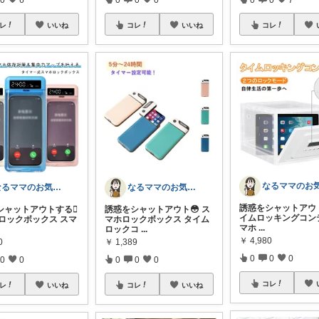
レ
いいね
コレ
いいね
コレ
なるママのお気に入りROOM🌙✴︎.°
なるママのお気に入りROOM🌙✴︎.°
誘惑をシャットアウト
シャットアウトする🫪
誘惑をシャットアウト😳 ス
イムロッキングコン
 ロックボックス スマ
マホロックボックス タイム
マホ
...
ロックコ
...
￥
4,980
0
￥
1,389
0
0
0
0
0
0
0
0
コレ
レ
いいね
コレ
いいね