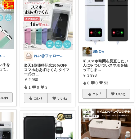
SINO⭐️
ゆりんご🍎暮らしにまつわるおすすめ品
れい@フォロー＆経由購入感謝です♪
📵 スマホ時間を見直したい
い手を
楽天1位獲得記念10％OFF
人に✨ ついついスマホを触
って、
スマホおあずけくん タイマ
ってしま
...
ー式の
...
￥
3,998
￥
2,980
0
0
53
1
0
3
コレ
いいね
いいね
コレ
いいね