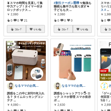
📵スマホ時間を見直して集
#割引クーポン🈹🉐
✨勉強も
スマホ 
中力アップ！タイマー付き
睡眠も集中力も取り戻す👊
リハリ
ロックボックス
...
子どもも大
...
ス
#
...
￥
2,080
￥
2,080
￥
1,98
0
0
21
0
0
0
0
コレ
いいね
コレ
いいね
コ
なるママのお気に入りROOM🌙✴︎.°
なるママのお気に入りROOM🌙✴︎.°
誘惑をこの中に封印‼️何入れ
誘惑をシャットアウト🖐️ ロ
「ゲー
る？ タイムロッキングコン
ック スマホ管理 スマホ依存
何回言
テナ
...
ボ
...
5分！
￥
4,080～
￥
2,630
￥
2,89
0
0
2
0
0
2
0