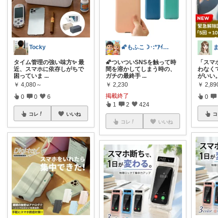
Tocky
🌠もふこ☽･:*ｱｲｺﾝ変更しました♪
タイム管理の強い味方✨ 最
🌠ついついSNSを触って時
「スマ
近、スマホに依存しがちで
間を溶かしてしまう時の、
わなく
困っていま
...
ガチの最終手
...
がいい
￥
4,080～
￥
2,230
￥
2,89
掲載終了
0
0
6
0
1
2
424
コレ
いいね
コ
コレ
いいね