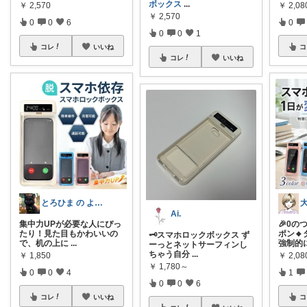
ボックス
...
￥
2,08
￥
2,570
￥
2,570
0
0
0
6
0
0
1
コ
コレ
いいね
コレ
いいね
とろひま の よろず屋～お得な商品たち～
Ai.
🎉0の
集中力UPが必要な人にぴっ
ポン
たり！見た目もかわいいの
🗝スマホロックボックス ず
強制的
で、机の上に
...
ーっとネットサーフィンし
ちゃう自分
...
￥
2,08
￥
1,850
￥
1,780～
1
0
0
4
0
0
6
コ
コレ
いいね