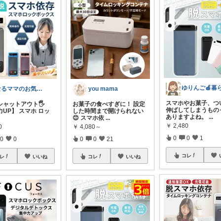
なるママのお気に入りROOM🌙✴︎.°
you mama
スマホやお菓子、つ
ャットアウト🖐️
お菓子の食べすぎに！ 設定
伸ばしてしまうもの
UP】 スマホ ロッ
した時間まで開けられない
ありますよね。
...
😊 スマホ依
...
￥
2,480
0
￥
4,080～
0
0
1
0
0
0
0
21
コレ
レ
いいね
コレ
いいね