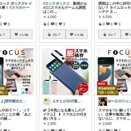
ロック ボックス✨ メ
#ロックボックス
動画のも
誘惑はこの中に封印
大事！
#スマホケー
の🙂‍↕️スマホもゲームも誘惑
ない？ タイムロッ
はこの
...
ンテナ タ
...
0
￥
4,080
￥
4,599
0
0
0
0
3
0
0
3
レ
いいね
コレ
いいね
コレ
さよ|理学療法士ママ
えすと@50代看護師の暮らしとおすすめ
ムやめてー！」って
🌿【今気になる暮らしのア
スマホをつい触って
ったことか😂 「あと
イテム】 📱 スマホとの付き
い、仕事や勉強に集
」の繰
...
合い方を
...
ない人に、スマホ
...
0
￥
2,980
￥
2,890
0
6
0
0
0
0
0
7