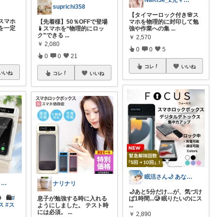
NaKiSe_2児ママ🌸訪問感謝です
suprichi358
【タイマーロック付き🌸ス
スマホ
【先着様】50％OFFで登場
マホを物理的に封印して勉
を一定
📱スマホを“物理的にロッ
強や作業への集
...
ク”できる
...
￥
2,570
￥
2,080
0
0
5
0
0
21
コレ
いいね
いいね
コレ
いいね
眠活さん🌙 あなたの眠りをお手伝い
みあ✦🛍️楽しくお買い物
ナリナリ
🌙あと5分だけ…が、気づけ
🛍️
#
息子が勉強する時に入れる
ば1時間...🥲 眠りたいのにス
ス
#ス
ようにしました。 テスト時
...
には必須。
...
￥
2,890