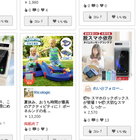
￥
1,980
0
0
0
0
0
4
コレ
いいね
いいね
コレ
いいね
れい@フォロー＆経由購入感謝です♪
Ricologic
📦✨ スマホロックボックス
ス、こ
夏休み、おうち時間が最高
が登場！✨📦 大切なスマ
理にめ
のアクティビティに！ ボー
ホ、しっか
...
ネルンドの名
...
￥
2,570
￥
13,200
0
0
13
レ！
掲載終了
0
0
3
コレ
いいね
いいね