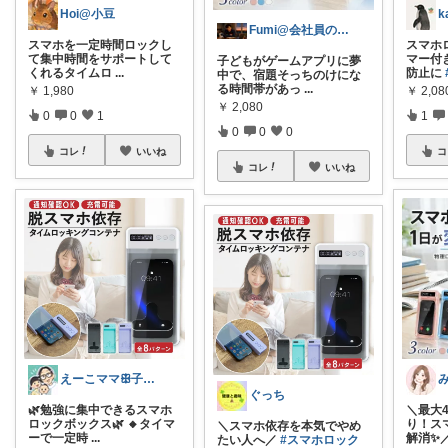
Hoi@小豆
k
Fumi@会社員のガジェット倉庫
スマホを一定時間ロックし
スマホ
て集中時間をサポートして
マー付
子どもがゲームアプリに夢
くれるタイムロ
...
防止に
中で、宿題そっちのけにな
る時間帯があっ
...
￥
1,980
￥
2,08
￥
2,080
0
0
1
1
0
0
0
コレ
いいね
コ
コレ
いいね
えーこママꕥ子供達と夏を楽しむぞ☀️
ぐっち
＼最大4
🌿勉強に集中できるスマホ
り！ス
ロックボックス🌿 🔸タイマ
＼スマホ依存を本気でやめ
解消✨
ーで一定時
...
たい人へ／
#スマホロック