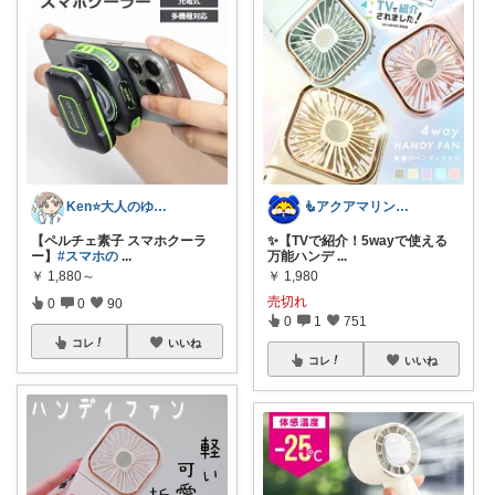
Ken⭐️大人のゆったりデジタル暮らし
🧜アクアマリン⚡️暮らしに笑顔をプラス
【ペルチェ素子 スマホクーラ
✨【TVで紹介！5wayで使える
ー】
#スマホの
...
万能ハンデ
...
￥
1,880～
￥
1,980
売切れ
0
0
90
0
1
751
コレ
いいね
コレ
いいね