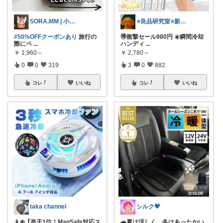
SORA.MM | 小学生姉妹ママ👭
⭐良品研究室⭐新潟県民のオススメ🍙お米
#50%OFFクーポンあり
旅行の
🉐衝撃セール980円 ☀️瞬間冷却
際にペ
...
ハンディ
...
￥
1,960～
￥
2,780～
0
0
319
3
0
882
コレ
いいね
コレ
いいね
taka channel
シルク💖
📱❄️【楽天1位！MagSafe対応ス
🚗夏は涼しく、冬はあったかい