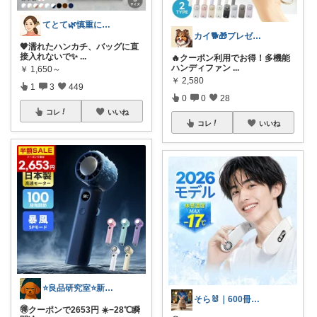
てとて🌿慎重に選ぶ派🧺💚
カイ🐕🎁プレゼント
🧡濡れたハンカチ、バッグに直
接入れないで✨
...
🔥クーポン利用でお得！多機能
ハンディファン
...
￥
1,650～
￥
2,580
1
3
449
0
0
28
コレ
いいね
コレ
いいね
⭐良品研究室⭐新潟県民のオススメ🍙お米
そら🐰｜600冊読んだ絵本好きママ
🉐クーポンで2653円 ☀️−28℃瞬