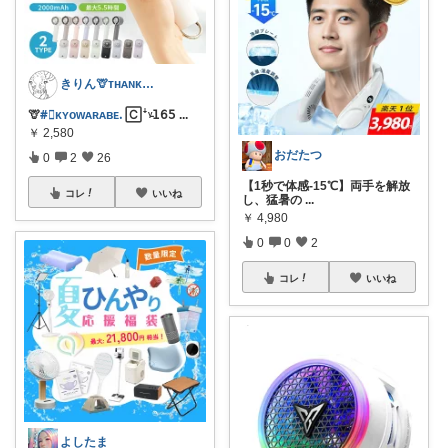
きりん🦒ᴛʜᴀɴᴋs ᴀʟᴡᴀʏs.
🦒
#⃞ᴋʏoᴡᴀʀᴀʙᴇᱹ
🄲ꜜᵞ̵𝟣𝟨𝟧
...
￥
2,580
おだたつ
0
2
26
【1秒で体感-15℃】両手を解放
コレ
いいね
し、猛暑の
...
￥
4,980
0
0
2
コレ
いいね
よしたま