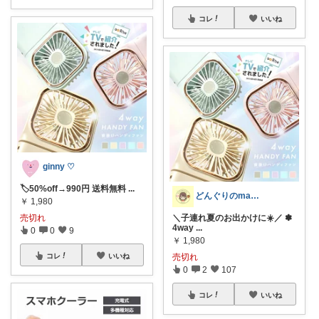
コレ
いいね
ginny ♡
🏷️50%off→990円 送料無料
...
どんぐりのmama☆子育てグッズ
￥
1,980
＼子連れ夏のお出かけに☀️／ ✽
売切れ
4way
...
0
0
9
￥
1,980
売切れ
コレ
いいね
0
2
107
コレ
いいね