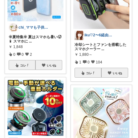
chi_ママも子供も快適に🌿
iku♡2〜6経由ご購入感謝です✨
🌞夏特集🌞 夏はスマホも暑い🥵
📱 スマホに
...
冷却シートとファンを搭載した
￥
1,848
スマホクーラー
...
0
0
2
￥
1,880～
1
0
104
コレ
いいね
コレ
いいね