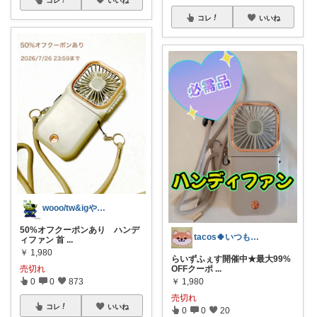
コレ
いいね
wooo/tw&igやってます
50%オフクーポンあり ハンデ
tacos🍀いつも感謝❤(ӦｖӦ｡)
ィファン 首
...
￥
1,980
らいずふぇす開催中★最大99%
OFFクーポ
...
売切れ
￥
1,980
0
0
873
売切れ
コレ
いいね
0
0
20