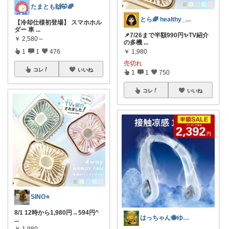
たまとも🙌🤭🌈
とら🌈 healthy_simple
【冷却仕様初登場】 スマホホル
ダー 車
...
📌7/26まで半額990円✨TV紹介
￥
2,580～
の多機
...
1
1
476
￥
1,980
売切れ
コレ
いいね
1
1
750
コレ
いいね
SINO⭐️
8/1 12時から1,980円→594円^
はっちゃん🐝ゆるレビュー
...
￥
1,980