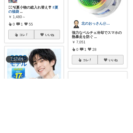
🏃‍♀️🫧夏小物の総入れ替え🎐
#夏
の福袋
...
￥
1,480～
北のおっさん@ガジェット好き
0
1
55
強力なペルチェ冷却でスマホの
コレ
いいね
熱暴走を防ぐ
...
￥
7,051
0
1
28
7,574
件
コレ
いいね
よしはら｜暮らしとギフトのROOM
ハンディファン、片手がずっと
塞がるのが地味
...
￥
6,980