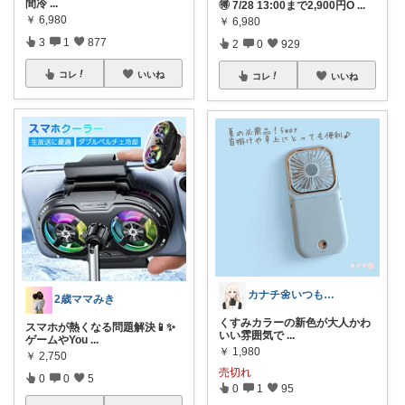
間冷
...
🉐 7/28 13:00まで2,900円O
...
￥
6,980
￥
6,980
3
1
877
2
0
929
コレ
いいね
コレ
いいね
カナチ🌼いつもご覧くださり感謝ꕤ
2歳ママみき
くすみカラーの新色が大人かわ
スマホが熱くなる問題解決📱✨
いい雰囲気で
...
ゲームやYou
...
￥
1,980
￥
2,750
売切れ
0
0
5
0
1
95