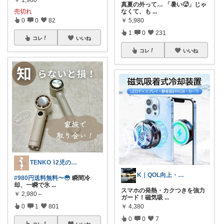
真夏の外って… 「暑い🥵」じゃ
売切れ
なくて、も
...
0
0
82
￥
5,980
1
0
231
コレ
いいね
コレ
いいね
TENKO ⌇2児のママ＊暮らしを便利に
K｜QOL向上・良品選定室
#980円送料無料〜😳
瞬間冷
却、一瞬で氷
...
スマホの発熱・カクつきを強力
￥
2,980～
ガード！磁気吸
...
0
1
801
￥
4,380
0
0
7
コレ
いいね