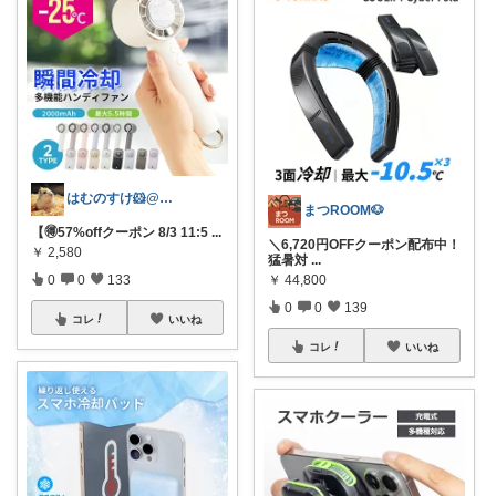
はむのすけ🐹@美味しいもの&季節の商品
まつROOM🐶
【🉐57%offクーポン 8/3 11:5
...
＼6,720円OFFクーポン配布中！
￥
2,580
猛暑対
...
0
0
133
￥
44,800
0
0
139
コレ
いいね
コレ
いいね