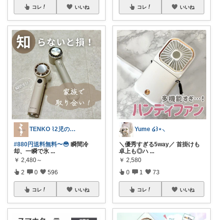
コレ
いいね
コレ
いいね
TENKO ⌇2児のママ＊暮らしを便利に
Yume ໒꒱⋆⸜
#880円送料無料〜😳
瞬間冷
＼優秀すぎる5way／ 首掛けも
却、一瞬で氷
...
卓上も◎ハ
...
￥
2,480～
￥
2,580
2
0
596
0
1
73
コレ
いいね
コレ
いいね