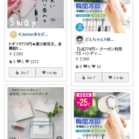
K.lemon🍋モダン+家事楽+🐶
どんちゃん✨経由購入ありがとうございます
ｸｰﾎﾟﾝで774円🔥夏の救世主。多
機能5
...
【1点774円～ クーポン利用
で】ハンディ
...
￥
2,580
￥
2,580
2
1
1272
0
0
14
コレ
いいね
コレ
いいね