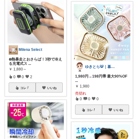
Milena Select
❄️熱暴走とおさらば！3秒で冷え
る充電式ス
...
ゆきとら🐯｜暮らしをラクにしたいパパ
￥
1,880～
1,980円→198円🉐 最大90%OF
0
0
2
...
￥
1,980
コレ
いいね
売切れ
0
0
0
コレ
いいね