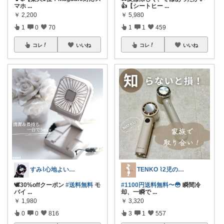
マホ
...
👍【シートヒー
...
￥
2,200
￥
5,980
1
0
70
1
1
459
コレ
いいね
コレ
いいね
すみ⌇心地よい暮らし🐈♡
TENKO ⌇2児のママ＊暮らしを便利に
🕊30%offクーポン
#送料無料
モ
#1100円送料無料〜😳
瞬間冷
バイ
...
却、一瞬で
...
￥
1,980
￥
3,320
0
0
816
3
1
557