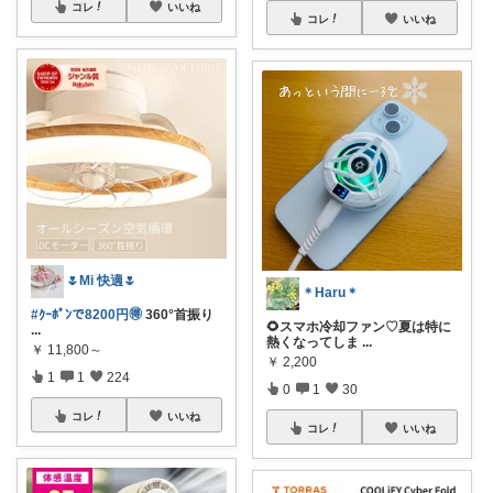
コレ
いいね
コレ
いいね
🌷Mi 快適🌷
＊Haru＊
#ｸｰﾎﾟﾝで8200円🉐
360°首振り
🌻スマホ冷却ファン♡夏は特に
...
熱くなってしま
...
￥
11,800～
￥
2,200
1
1
224
0
1
30
コレ
いいね
コレ
いいね