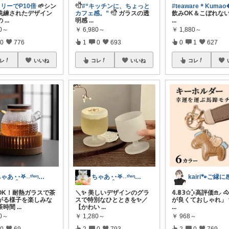
リーでP10倍
🌱シン
𓏲𓎨
#“キッチンに、ちょっと
#teaware＊Kumao
洗練されたデザイン
カフェ感。”
𓏲𓎨 ガラスの透
飲みOK＆こぼれな
の
...
明感
...
...
80～
￥
6,980～
￥
1,880～
0
776
1
0
693
0
1
627
レ
いいね
コレ
いいね
コレ
ちゃあ◔̯◔‪𖤐˒˒ᵗʱᵃᵑᵏᵧₒᵤ
ちゃあ◔̯◔‪𖤐˒˒ᵗʱᵃᵑᵏᵧₒᵤ
OK！耐熱ガラスで茶
＼✨ 美しいデザインのグラ
𝟜.𝟠𝟛✩⡱高評価𖠿⸝
がる様子を楽しみな
スで特別なひとときを✨／
が良くておしゃれ」 
茶時間
...
【かわい
...
...
80～
￥
1,280～
￥
968～
0
69
2
0
793
2
0
769