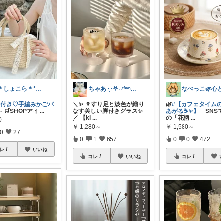
*＊しょこら＊*朝コレ
ちゃあ◔̯◔‪𖤐˒˒ᵗʱᵃᵑᵏᵧₒᵤ
ン付き♡手編みかごバ
＼✨ 🍷すり足と淡色が織り
🌿
#【カフェタイム
--- 🛒SHOPアイ
...
なす美しい脚付きグラス✨
あがる☕✨】
SNS
／ 【ki
...
の「花柄
...
0
￥
1,280～
￥
1,580～
0
27
0
1
657
0
0
472
レ
いいね
コレ
いいね
コレ