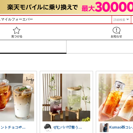
詳細検索
見つける
ミントチョコ🌱いつもありがとう
ぜむパパ𓏲𓎨整う暮らしのお手伝い
Kum