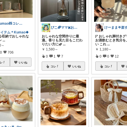
Kumao🧸コレクションみてね✨
ぴこ🌈ママ✖️お洒落✖️お得
イテム＊Kumao🍀
る収納でおしゃれな
おしゃれな空間作りに最
◸ おしゃれ脚付きグ
ン
...
適。香りも見た目もこだわ
お酒飲むとき気分を
りたい方に🌿
...
い これ
...
80～
￥
1,580～
￥
1,180～
0
706
0
1
7
0
0
12
レ
いいね
コレ
いいね
コレ