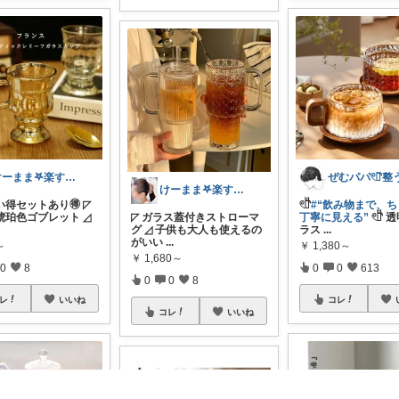
けーまま𖤐楽する家づくり☀︎*.｡
けーまま𖤐楽する家づくり☀︎*.｡
𓏲𓎨
#“飲み物まで、
い得セットあり🉐 ◸
◸ ガラス蓋付きストローマ
丁寧に見える”
𓏲𓎨
琥珀色ゴブレット ◿
グ ◿ 子供も大人も使えるの
ラス
...
がいい
...
￥
1,380～
～
￥
1,680～
0
0
613
0
8
0
0
8
コレ
レ
いいね
コレ
いいね