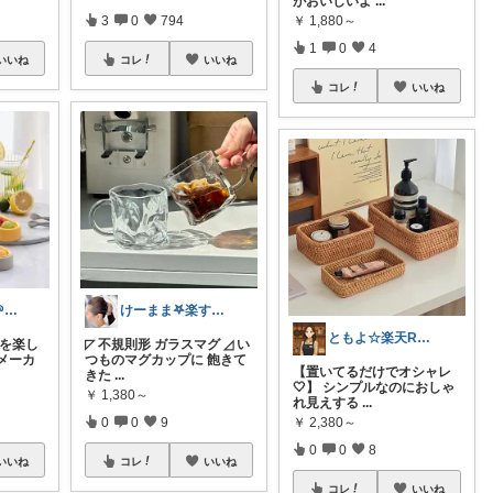
がおいしいよ
...
3
0
794
￥
1,880～
1
0
4
いいね
コレ
いいね
コレ
いいね
ミントチョコ🌱いつもありがとう
けーまま𖤐楽する家づくり☀︎*.｡
ともよ☆楽天ROOM
分を楽し
◸ 不規則形 ガラスマグ ◿ い
メーカ
つものマグカップに 飽きて
【置いてるだけでオシャレ
きた
...
🤍】 シンプルなのにおしゃ
￥
1,380～
れ見えする
...
0
0
9
￥
2,380～
0
0
8
いいね
コレ
いいね
コレ
いいね