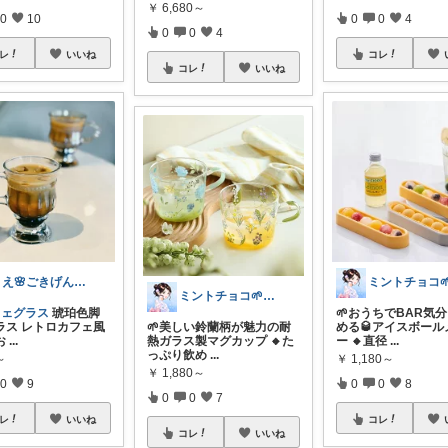
￥
6,680～
0
0
4
0
10
0
0
4
コレ
レ
いいね
コレ
いいね
りえ🌸ごきげんな暮らし🏠🌿
ミントチョコ🌱いつもありがとう
🌱おうちでBAR気
フェグラス
琥珀色脚
🌱美しい鈴蘭柄が魅力の耐
める🥃アイスボール
ラス レトロカフェ風
熱ガラス製マグカップ 🔸た
ー 🔸直径
...
お
...
っぷり飲め
...
￥
1,180～
～
￥
1,880～
0
0
8
0
9
0
0
7
コレ
レ
いいね
コレ
いいね