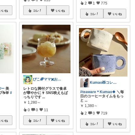
2
1
775
いいね
コレ
いいね
コレ
いいね
ぴこ🌈ママ✖️お洒落✖️お得
Kumao🧸コレクションみてね✨
バー
美
レトロな脚付グラスで食卓
#teaware＊Kumao🍀
＼毎
☕️🌸
#
が華やかに🍷 SNS映えもば
日のコーヒータイムをもっ
っちりです
...
と
...
￥
1,280～
￥
1,380～
0
0
11
2
0
719
いいね
コレ
いいね
コレ
いいね