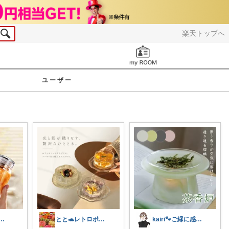
楽天トップへ
お知らせ
ユーザー
ao🧸コレクションみてね✨
とと🐢レトロポップとキッチン雑貨👒
kairi🐾ご縁に感謝𓍯‍