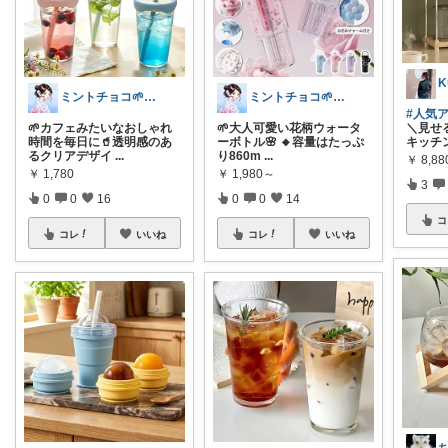
ミントチョコ🌱いつもありがとう
ミントチョコ🌱いつもありがとう
#人気ア
🌱カフェみたいなおしゃれ
🌱大人可愛い花柄ウォータ
＼見せ
時間を毎日に🥤透明感のあ
ーボトル🌸 🔸容量はたっぷ
キッチ
るクリアデザイ
...
り860m
...
￥
8,8
￥
1,780
￥
1,980～
3
0
0
16
0
0
14
コ
コレ
いいね
コレ
いいね