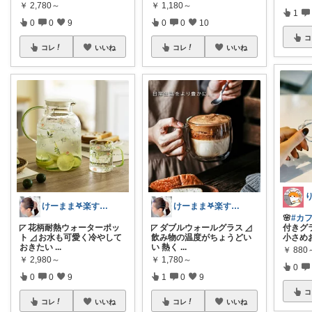
￥
2,780～
￥
1,180～
1
0
0
9
0
0
10
コ
コレ
いいね
コレ
いいね
けーまま𖤐楽する家づくり☀︎*.｡
けーまま𖤐楽する家づくり☀︎*.｡
🌸
#カ
◸ 花柄耐熱ウォーターポッ
◸ ダブルウォールグラス ◿
付きグ
ト ◿ お水も可愛く冷やして
飲み物の温度がちょうどい
小さめ
おきたい
...
い 熱く
...
￥
880
￥
2,980～
￥
1,780～
0
0
0
9
1
0
9
コ
コレ
いいね
コレ
いいね