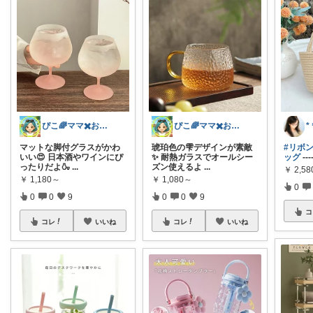
ぴこ🌈ママ✖️お洒落✖️お得
ぴこ🌈ママ✖️お洒落✖️お得
マットな脚付グラスがかわ
琥珀色の雫デザインが素敵
#リボ
いい😍 日本酒やワインにぴ
✨ 耐熱ガラスでオールシー
ッグ
--
ったりだよ🍶
...
ズン使えるよ
...
￥
2,58
￥
1,180～
￥
1,080～
0
0
0
9
0
0
9
コ
コレ
いいね
コレ
いいね