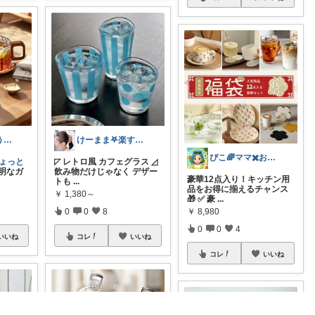
ぜむパパ𓏲𓎨整う暮らしのお手伝い
けーまま𖤐楽する家づくり☀︎*.｡
ぴこ🌈ママ✖️お洒落✖️お得
ちょっと
◸ レトロ風 カフェグラス ◿
 透明なガ
飲み物だけじゃなく デザー
豪華12点入り！キッチン用
トも
...
品をお得に揃えるチャンス
￥
1,380～
🎁 ✅ 豪
...
0
0
8
￥
8,980
0
0
4
いいね
コレ
いいね
コレ
いいね