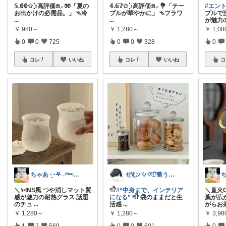
𝟝.𝟘𝟘✩⡱高評価𖠿⸝ 🧤「夏の
𝟜.𝟞𝟟✩⡱高評価𖠿⸝ 💐「テー
#エント
お出かけの必需品。」 ⳹冷
ブルが華やかに」 ⳹フラワ
プルで
...
...
が魅力
￥
980～
￥
1,280～
￥
1,0
0
0
725
0
0
328
0
コレ
いいね
コレ
いいね
コ
ちゃあ◔̯◔‪𖤐˒˒ᵗʱᵃᵑᵏᵧₒᵤ
ぜむパパ𓏲𓎨整う暮らしのお手伝い
＼✨INS風 つや消しマット質
𓏲𓎨
#“中身まで、インテリア
＼直火
感が魅力の耐熱グラス 話題
になる”
𓏲𓎨 袋のままだと生
葉が広
のチュ
...
活感
...
がらお
￥
1,280～
￥
1,280～
￥
3,9
1
2
569
0
0
601
0