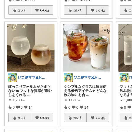
コレ
いいね
コレ
いいね
コ
ぴこ🌈ママ✖️お洒落✖️お得
ぴこ🌈ママ✖️お洒落✖️お得
ぽっこりフォルムがたまら
シンプルなグラスは毎日使
マット
ない☁️ マットな質感が癒や
える優秀アイテム✨ どんな
飲み物
しをくれる
...
飲み物にも合
...
なるよ
￥
1,280～
￥
1,080～
￥
1,0
0
0
14
0
0
14
0
コレ
いいね
コレ
いいね
コ