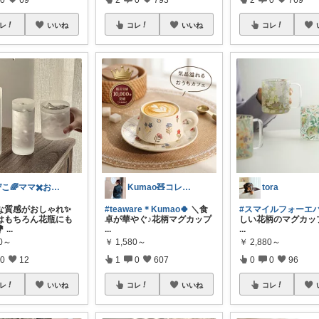
レ
いいね
コレ
いいね
コレ
ぴこ🌈ママ✖️お洒落✖️お得
Kumao🧸コレクションみてね✨
tora
な質感がおしゃれ✨
#teaware＊Kumao🍀
＼食
#スマイルフォーエ
はもちろん花瓶にも
卓が華やぐ♪花柄マグカップ
しい花柄のマグカップ

...
...
...
80～
￥
1,580～
￥
2,880～
0
12
1
0
607
0
0
96
レ
いいね
コレ
いいね
コレ