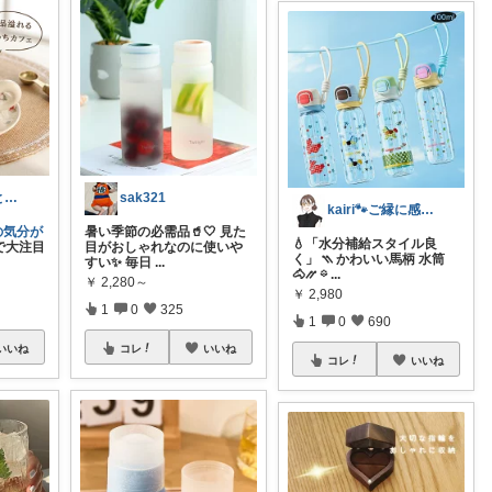
なべっこ🌿心と体を整える暮らし
sak321
kairi🐾ご縁に感謝𓍯‍
の気分が
暑い季節の必需品🥤🤍 見た
💧「水分補給スタイル良
で大注目
目がおしゃれなのに使いや
く」 ⳹ かわいい馬柄 水筒
すい✨ 毎日
...
🐴⳼ 𖡼
...
￥
2,280～
￥
2,980
1
0
325
1
0
690
いいね
コレ
いいね
コレ
いいね