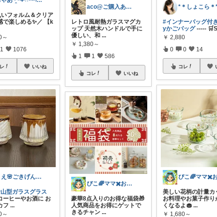
ちゃあ◔̯◔‪𖤐˒˒ᵗʱᵃᵑᵏᵧₒᵤ
aco@ご購入ありがとうございます✨️
丸いフォルム＆クリア
レトロ風耐熱ガラスマグカ
#インナーバッグ付き
感で楽しめる✨／ 【k
ップ 天然木ハンドルで手に
yかごバッグ
----- 🛒
優しい、和
...
￥
2,880
80～
￥
1,380～
0
0
14
1
1076
1
1
586
コレ
レ
いいね
コレ
いいね
りえ🌸ごきげんな暮らし🏠🌿
ぴこ🌈ママ✖️お洒落✖️お得
美しい花柄の計量カッ
士山型ガラスグラス
豪華8点入りのお得な福袋🎁
お料理やお菓子作り
コーヒーやお酒に お
人気商品をお得にゲットで
くなるよ🧁
...
カフ
...
きるチャン
...
￥
1,680～
80～