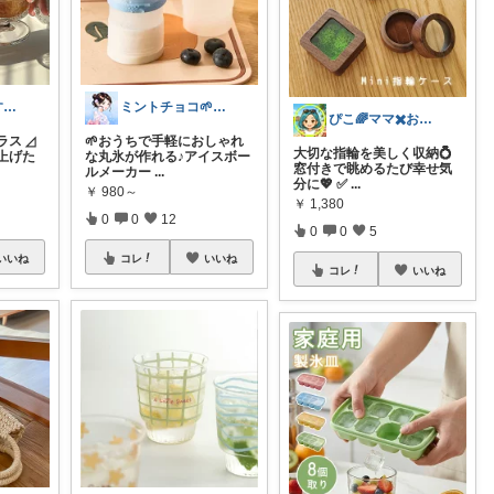
けーまま𖤐楽する家づくり☀︎*.｡
ミントチョコ🌱いつもありがとう
ぴこ🌈ママ✖️お洒落✖️お得
ラス ◿
🌱おうちで手軽におしゃれ
大切な指輪を美しく収納💍
上げた
な丸氷が作れる♪アイスボー
窓付きで眺めるたび幸せ気
ルメーカー
...
分に💖 ✅
...
￥
980～
￥
1,380
0
0
12
0
0
5
いいね
コレ
いいね
コレ
いいね