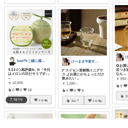
kairi🐾ご縁に感謝𓍯‍
けーまま𖤐楽する家づくり☀︎*.｡
🌻お買
𝟜.𝟝𝟙✩⡱高評価𖠿⸝ 🍈「今日
足つき
◸ スイセン形耐熱ミニグラ
はメロンの日だそうです♪」
なん
...
ス ◿ お酒とかちょっとだけ
...
飲みたい
...
￥
950
￥
10,000
￥
1,280～
0
0
0
18
0
0
8
コ
7,987
件
コレ
いいね
コレ
いいね