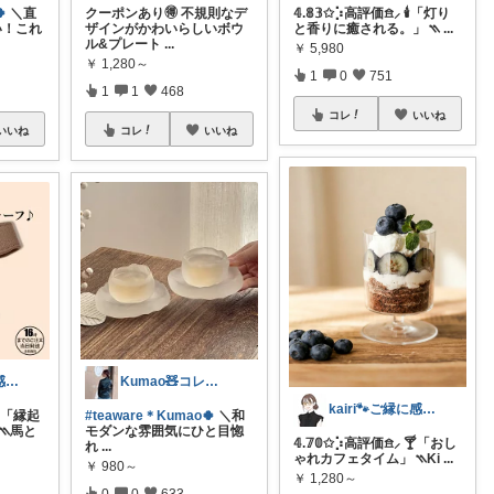

＼直
クーポンあり🉐 不規則なデ
𝟜.𝟠𝟛✩⡱高評価𖠿⸝ 🕯️「灯り
い！これ
ザインがかわいらしいボウ
と香りに癒される。」 ⳹
...
ル&プレート
...
￥
5,980
￥
1,280～
1
0
751
1
1
468
コレ
いいね
いいね
コレ
いいね
kairi🐾ご縁に感謝𓍯‍
Kumao🧸コレクションみてね✨
kairi🐾ご縁に感謝𓍯‍
 🐴「縁起
#teaware＊Kumao🍀
＼和
⳹馬と
モダンな雰囲気にひと目惚
𝟜.𝟟𝟘✩⡱高評価𖠿⸝ 🍸「おし
れ
...
ゃれカフェタイム」 ⳹Ki
...
￥
980～
￥
1,280～
0
0
633