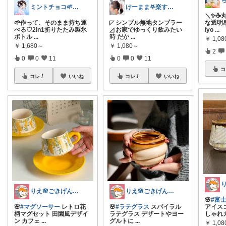
ミントチョコ🌱いつもありがとう
けーまま𖤐楽する家づくり☀︎*.｡
＼✨☕
🌱作って、そのまま持ち運
◸ シンプル無地タンブラー
な透明
べる♡2in1折りたたみ製氷
◿ お家でゆっくり飲みたい
iyo
...
ボトル
...
時 だか
...
￥
1,0
￥
1,680～
￥
1,080～
2
0
0
11
0
0
11
コ
コレ
いいね
コレ
いいね
りえ🌸ごきげんな暮らし🏠🌿
りえ🌸ごきげんな暮らし🏠🌿
🌸
#富
🌸
#マグソーサー
レトロ花
🌸
#ラテグラス
スパイラル
アイス
柄マグセット 田園風デザイ
ラテグラス デザートやヨー
しゃれ
ン カフェ
...
グルトに
...
￥
1,0