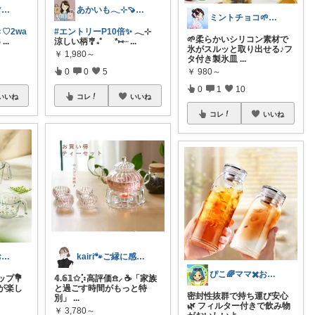
*＊しょこら＊*朝コレ
あかいも𓂃⊹🍠8月もよろしくです✨
ミントチョコ🌱いつもありがとう
♡2wa
#エントリーP10倍✨
𓂃⊹
🌱柔らかいシリコン素材で
S
...
涼しい柄🎐₊⁺ *⑅︎┈
...
氷がスルッと取り出せる♪フ
￥
1,980～
タ付き製氷皿
...
0
0
5
￥
980～
0
1
10
いいね
コレ
いいね
コレ
いいね
ぴこ🌈ママ✖️お洒落✖️お得
kairi🐾ご縁に感謝𓍯‍
ぴこ🌈ママ✖️お洒落✖️お得
プ💐
𝟜.𝟞𝟙✩⡱高評価𖠿⸝ ☕️「家族
が楽し
と過ごす時間がもっと特
密封性抜群で持ち運び安心
別」
...
🌿 フィルター付きで飲み物
￥
3,780～