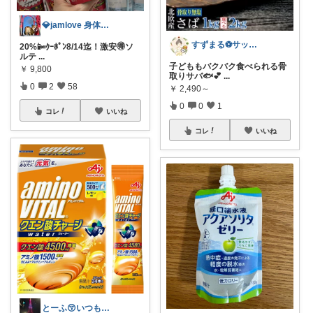
💎jamlove 身体に優しく
すずまる⚽️サッカーママ
20%📴ｸｰﾎﾟﾝ8/14迄！激安🉐ソ
ルテ
...
子どももバクバク食べられる骨
￥
9,800
取りサバ🐟💕
...
0
2
58
￥
2,490～
0
0
1
コレ
いいね
コレ
いいね
とーふ😚いつもご購入感謝です🙇