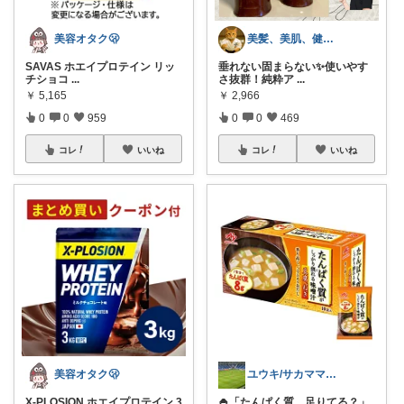
美容オタク🫢
美髪、美肌、健康商品お勧めROOM
SAVAS ホエイプロテイン リッ
垂れない固まらない✨使いやす
チショコ
...
さ抜群！純粋ア
...
￥
5,165
￥
2,966
0
0
959
0
0
469
コレ
いいね
コレ
いいね
美容オタク🫢
ユウキ/サカママ応援&パパ指導者応援
X-PLOSION ホエイプロテイン 3
🍚「たんぱく質、足りてる？」