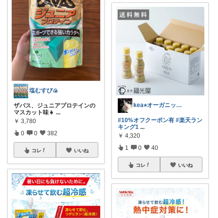
塩むすび🍙
kea⭐︎オーガニックアイテム
ザバス、ジュニアプロテインの
マスカット味👧
...
#10%オフクーポン有
#楽天ラン
￥
3,780
キング1
...
0
0
382
￥
4,320
1
0
40
コレ
いいね
コレ
いいね