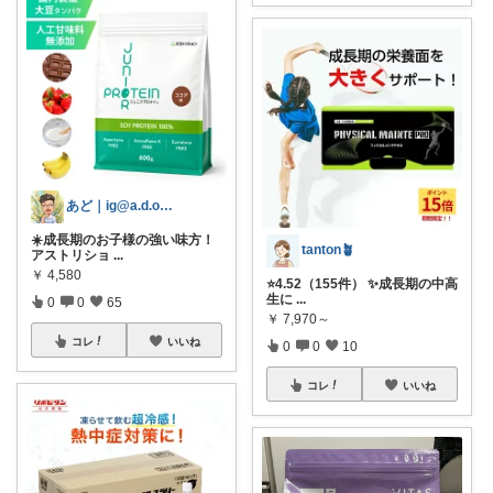
あど｜ig@a.d.o_protein
☀️成長期のお子様の強い味方！
tanton🪴
アストリショ
...
￥
4,580
⭐4.52（155件） ✨成長期の中高
生に
...
0
0
65
￥
7,970～
コレ
いいね
0
0
10
コレ
いいね