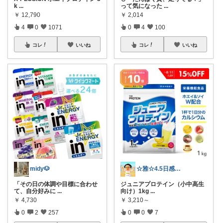
k
...
って気になった
...
￥
12,790
￥
2,014
4
0
1071
0
4
100
コレ
いいね
コレ
いいね
midy🐶
☆雅☆4.5日感謝です(^^)/
「その日の体調や目標に合わせ
ジュニアプロテイン（小中高生
て、自分好みに
...
向け）1kg
...
￥
4,730
￥
3,210～
0
2
257
0
0
7