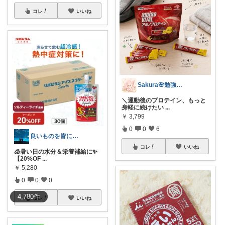
コレ
いいね
Sakura🌸勉強と暮らし愛用品
＼運動後のプロテイン、もっと
身軽に続けたい
...
￥
3,799
0
0
6
良いものを皆にシェアしたい
コレ
いいね
🧊暑い日の水分＆栄養補給に✨
【20%OF
...
￥
5,280
0
0
0
4,780
件
コレ
いいね