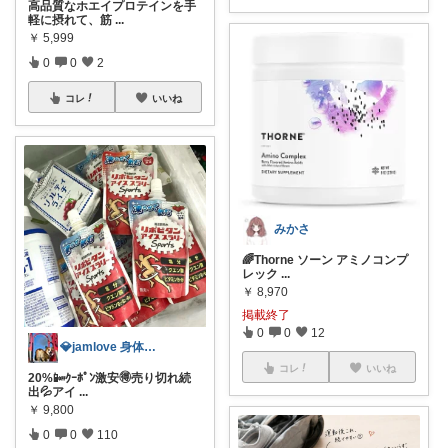
高品質なホエイプロテインを手
軽に摂れて、筋
...
￥
5,999
0
0
2
コレ
いいね
みかさ
🌈Thorne ソーン アミノコンプ
レック
...
￥
8,970
掲載終了
0
0
12
💎jamlove 身体に優しく
コレ
いいね
20%📴ｸｰﾎﾟﾝ激安🉐売り切れ続
出💦アイ
...
￥
9,800
0
0
110