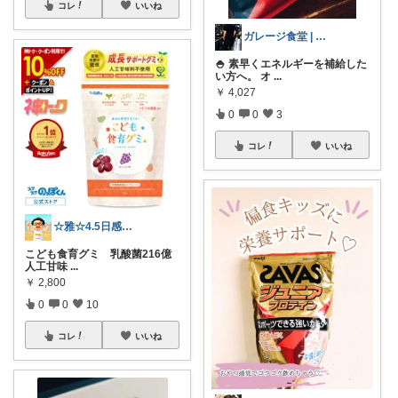
コレ
いいね
ガレージ食堂 | 開業準備中
🍚 素早くエネルギーを補給した
い方へ。 オ
...
￥
4,027
0
0
3
コレ
いいね
☆雅☆4.5日感謝です(^^)/
こども食育グミ 乳酸菌216億
人工甘味
...
￥
2,800
0
0
10
コレ
いいね