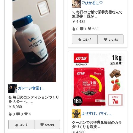
♡ひかるこ♡
＼ 毎日のご飯で栄養完璧なんて
無理😭！我が
...
￥
4,482
0
1
533
コレ
いいね
ガレージ食堂 | 開業準備中
💪 毎日のコンディションづくり
をサポート。
...
￥
6,980
よりすけ。/マイペースにボディメイク✨
0
0
4
クーポンでお得🉐💪毎日のカラ
コレ
いいね
ダづくりを応援
...
￥
4,980