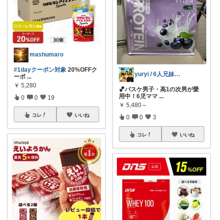
mashumaro
#1dayクーポン対象
20%OFFク
yuryi / 6人兄妹ママ
ーポ
...
￥
5,280
🏀バスケ男子・高1の次男が愛
用中！6児ママ
...
0
0
19
￥
5,480～
コレ
いいね
0
0
3
コレ
いいね