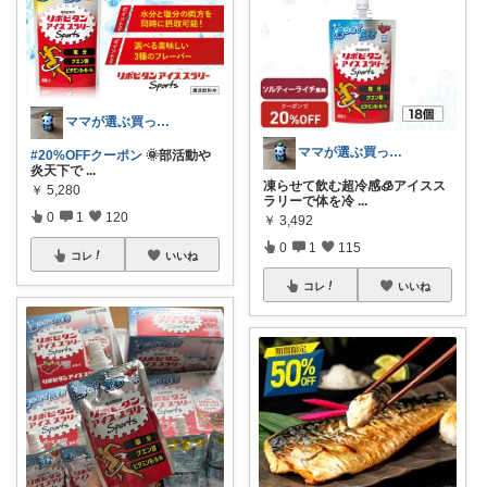
ママが選ぶ買ってよかった🌸育児🌸防災
ママが選ぶ買ってよかった🌸育児🌸防災
#20%OFFクーポン
🌞部活動や
炎天下で
...
凍らせて飲む超冷感🧊アイスス
￥
5,280
ラリーで体を冷
...
0
1
120
￥
3,492
0
1
115
コレ
いいね
コレ
いいね