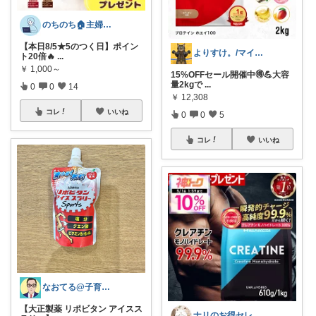
のちのち🏠主婦のお買い物room
【本日8/5★5のつく日】ポイン
よりすけ。/マイペースにボディメイク✨
ト20倍🔥
...
￥
1,000～
15%OFFセール開催中🉐💪大容
量2kgで
...
0
0
14
￥
12,308
コレ
いいね
0
0
5
コレ
いいね
なおてる@子育て共働き いつもTHX🙏
【大正製薬 リポビタン アイスス
ナリのお得セレクト