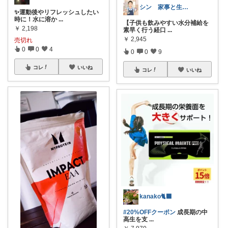
シン 家事と生活の便利グッズ
✨運動後やリフレッシュしたい
時に！水に溶か
...
【子供も飲みやすい水分補給を
￥
2,198
素早く行う経口
...
￥
2,945
売切れ
0
0
4
0
0
9
コレ
いいね
コレ
いいね
kanako🐈‍⬛
#20%OFFクーポン
成長期の中
高生を支
...