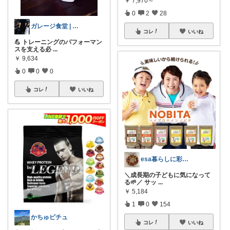
￥
7,970～
0
2
28
ガレージ食堂 | 開業準備中
コレ
いいね
💪 トレーニングのパフォーマン
スを支える必
...
￥
9,634
0
0
0
コレ
いいね
esa暮らしに彩りを♡
＼成長期の子どもに気になって
る🌱／ サッ
...
￥
5,184
1
0
154
かちゅピチュ
コレ
いいね