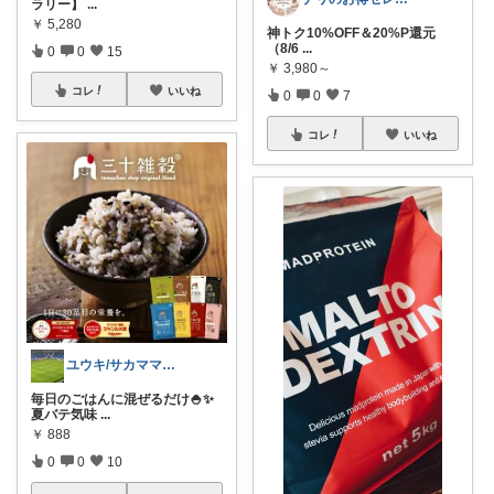
ラリー】
...
￥
5,280
神トク10%OFF＆20%P還元
（8/6
...
0
0
15
￥
3,980～
コレ
いいね
0
0
7
コレ
いいね
ユウキ/サカママ応援&パパ指導者応援
毎日のごはんに混ぜるだけ🍚✨
夏バテ気味
...
￥
888
0
0
10