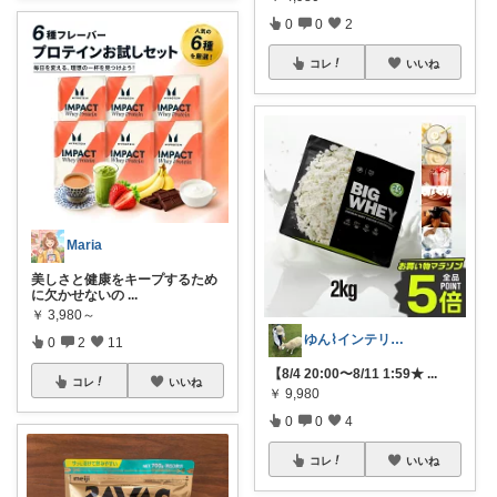
0
0
2
コレ
いいね
Maria
美しさと健康をキープするため
に欠かせないの
...
￥
3,980～
ゆん⌇インテリアと生活雑貨がメイン🧸
0
2
11
【8/4 20:00〜8/11 1:59★
...
コレ
いいね
￥
9,980
0
0
4
コレ
いいね