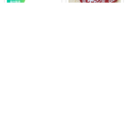
カピロモ🍀たまにくすっと笑えるーむ🐾
あずきバーでおなじみ、井村屋
のえいようかん
...
￥
698～
0
0
6
ゆうゆう❤️🫧皆様に感謝🥺
コレ
いいね
＼毎日の栄養補給に♡／ スポー
ツや部活を
...
￥
4,580
0
0
0
コレ
いいね