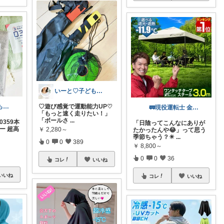
いーと♡子ども日用品/スイーツギフト/猫
♡遊び感覚で運動能力UP♡
Mau32💜いつも有難うございます😊
🚃現役運転士 金魚🐠
「もっと速く走りたい！」
「ボールさ
...
0359本
「日陰ってこんなにありが
ー 超高
￥
2,280～
たかったんや😂」って思う
季節ちゃう？☀
...
0
0
389
￥
8,800～
0
0
36
コレ
いいね
いいね
コレ
いいね