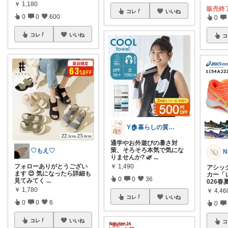
￥
1,180
販売終
コレ
いいね
0
0
600
0
コレ
いいね
コ
Y🏠暮らしの質が上がる物探し
通学やお外遊びの暑さ対
策、そろそろ本気で気にな
♡もえ♡
りませんか? 🌿
...
￥
1,490
フォローありがとうござい
アシッ
ます 😊 気になったら詳細も
カー「
0
0
36
見てみてく
...
026春
￥
1,780
￥
4,46
コレ
いいね
0
0
6
0
コレ
いいね
コ