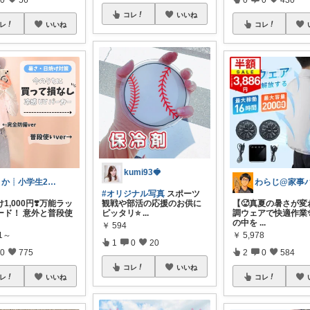
コレ
いいね
レ
いいね
コレ
kumi93🍓
りか┊小学生2人4人家族2LDK暮らし
わらじ@家事
#オリジナル写真
スポーツ
1,000円❣️万能ラッ
観戦や部活の応援のお供に
【🥵真夏の暑さが変わ
ード！ 意外と普段使
ピッタリ⭐️
...
調ウェアで快適作業✨
の中を
...
￥
594
11～
￥
5,978
1
0
20
0
775
2
0
584
コレ
いいね
レ
いいね
コレ