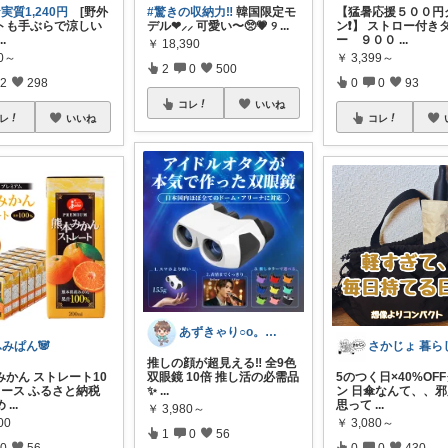
実質1,240円
[野外
#驚きの収納力‼︎
韓国限定モ
【猛暑応援５００円
トも手ぶらで涼しい
デル❤︎⸝⸝ 可愛い〜🥺💗 ୨
...
ン❗】 ストロー付き
...
ー ９００
...
￥
18,390
80～
￥
3,399～
2
0
500
2
298
0
0
93
コレ
いいね
レ
いいね
コレ
あずきゃり○o。.🐟🐠
ふみぱん🐼
推しの顔が超見える‼ 全9色
みかん ストレート10
双眼鏡 10倍 推し活の必需品
5のつく日×40%OF
ュース ふるさと納税
✨
...
ン 日傘なんて、、
め
...
思って
...
￥
3,980～
00
￥
3,080～
1
0
56
0
56
0
0
430