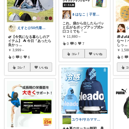
🌷はなこ｜子育て×3児ママ
これ、袋から出したらパッ
と広がるポップアップ式✨
えすと@50代看護師の暮らしとおすすめ
口コミでも「
...
￥
11,880～
🌿【今気になる暮らしのア
🎁🧦👶
イテム】 ⛺️ 今日「あったら
な〜！
0
0
7
良かっ
...
しっ
...
￥
3,999～
￥
1,58
コレ
いいね
0
0
6
0
コレ
いいね
コ
ユウキ/サカママ応援&パパ指導者応援
☀️🔥夏のサッカー観戦、暑