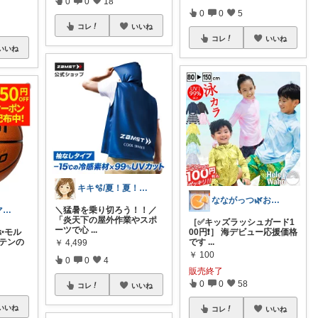
0
0
18
0
0
5
コレ
いいね
コレ
いいね
いいね
キキ🫧/夏！夏！夏！サマーアイテム🌻
なながっつ🌿お得好き！コスパも大切💛
＼猛暑を乗り切ろう！！／
頑張るパパママ応援隊@育児・子供用品紹介
「炎天下の屋外作業やスポ
［✅キッズラッシュガード1
ーツで心
...
✨モル
00円❗️］ 海デビュー応援価格
ルテンの
です
...
￥
4,499
￥
100
0
0
4
販売終了
0
0
58
コレ
いいね
いいね
コレ
いいね