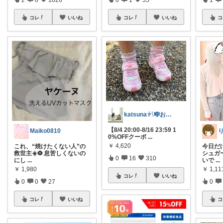
コレ
いいね
コレ
いいね
コ
katsuna𓍯🎼お返事遅れます🐢
【8/4 20:00-8/16 23:59 1
Maiko0810
0%OFFクーポ
...
￥
4,620
これ、“焼けたくない人”の
今日だけ
救世主☀️⚽️ 息苦しくないの
シュガ
0
16
310
にし
...
いで
...
￥
1,980
￥
1,1
コレ
いいね
0
0
27
0
コレ
いいね
コ