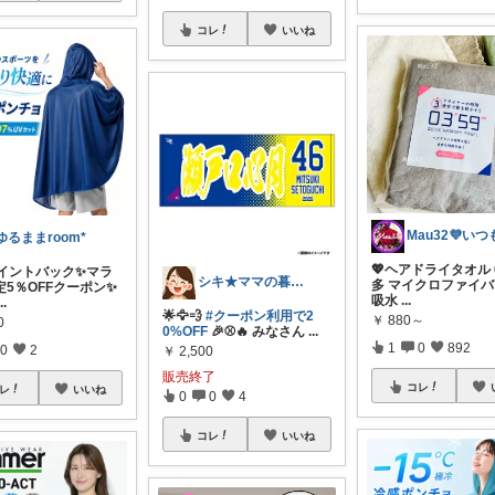
コレ
いいね
ゆるままroom*
💖ヘアドライタオル 
ポイントバック✨マラ
シキ★ママの暮らし、キッズ
多 マイクロファイバ
定5％OFFクーポン✨
吸水
...
...
🌟🦅💨
#クーポン利用で2
￥
880～
0
0%OFF
🎉⚾️🔥 みなさん
...
1
0
892
0
2
￥
2,500
販売終了
コレ
レ
いいね
0
0
4
コレ
いいね