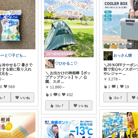
いーと♡子ども日用品/スイーツギフト/猫
おっさん狸
♡ひかるこ♡
を冷やせる♡ 暑さで
＼20％OFFクーポン
りする前に取り入れ
製で安心✨／スポー
＼ お出かけの神相棒【ポッ
首元を
...
やレジャー
...
プアップテント】✨ ／ 公
80～
￥
3,278～
園、スポ
...
0
569
1
1
19
￥
11,880～
0
0
432
レ
いいね
コレ
コレ
いいね