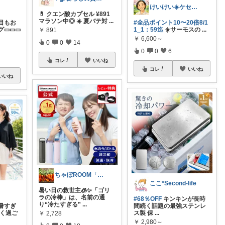
けいけい☀️ケセラセラと軽やかに🌻
💊 クエン酸カプセル ¥891
マラソン中◎ ☀️ 夏バテ対
...
目もお
#全品ポイント10〜20倍8/1
グ▭▭▭
1_1：59迄
☀️サーモスの
...
￥
891
￥
6,600～
0
0
14
0
0
6
コレ
いいね
コレ
いいね
いいね
ちゃぼROOM「ママさん」「レディース」
ここ*Second-life
暑い日の救世主🧊✨「ゴリ
ラの冷棒」は、名前の通
#68％OFF
キンキンが長時
り“冷たすぎる”
...
暑すぎ
間続く話題の最強ステンレ
しく過ご
ス製 保
...
￥
2,728
￥
2,980～