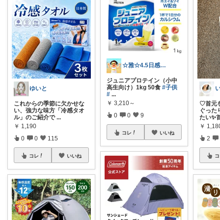
☆雅☆4.5日感謝です(^^)/
ジュニアプロテイン（小中
高生向け）1kg 50食
#子供
ゆいと
#
...
￥
3,210～
これからの季節に欠かせな
♡首元
い、強力な味方「冷感タオ
ぐった
0
0
9
ル」のご紹介で
...
たい✨
￥
1,190
￥
1,1
コレ
いいね
0
0
115
2
コレ
いいね
コ