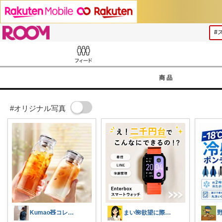
ROOM
Feed
商品
#オリジナル写真
Kumao🧸コレクションみてね✨
まい🌺欲望に際限なしフルタイムワーママ