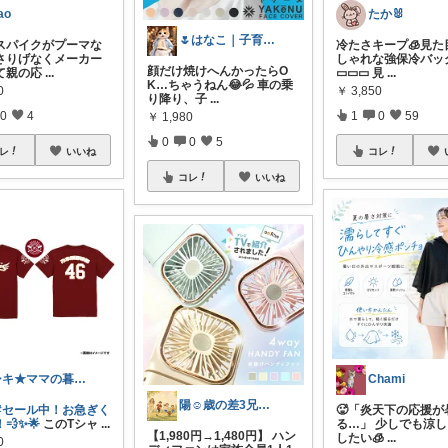
ao
たか🐰
🌷はなこ｜子育て×3児ママ
スパイクがプーマな
冷たさキープ🧊見た
さりげなくメーカー
しゃれな強保冷バッ
顔だけ焼けへんかったらO
て親の応
...
▭▭▭ 見
...
K…ちゃうねん😂💦 車の乗
0
￥
3,850
り降り、子
...
0
4
1
0
59
￥
1,980
0
0
5
レ
いいね
コレ
コレ
いいね
シキ★ママの暮らし、キッズ
Chami
陽☺︎歳の差3兄弟子育て
#セール中！お急ぎく
🥵「炎天下の応援が
💨✨🌟
このTシャ
...
る…」 少しでも涼
【1,980円→1,480円】 ハン
したい🧊
...
0