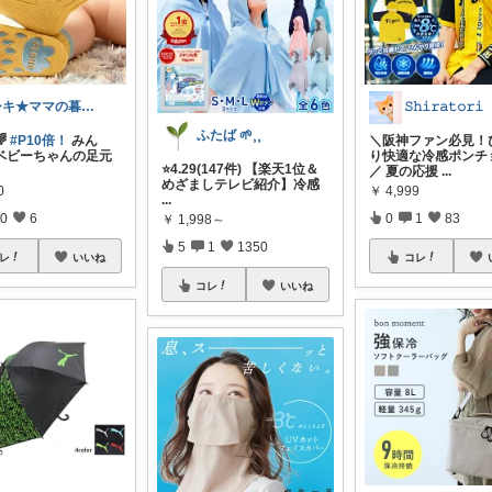
シキ★ママの暮らし、キッズ
𝚂𝚑𝚒𝚛𝚊𝚝𝚘𝚛𝚒
ふたば 🌱⸒⸒
🌈
#P10倍！
みん
＼阪神ファン必見！
ベビーちゃんの足元
り快適な冷感ポンチョ
⭐️4.29(147件) 【楽天1位＆
／ 夏の応援
...
めざましテレビ紹介】冷感
0
￥
4,999
...
0
6
0
1
83
￥
1,998～
5
1
1350
レ
いいね
コレ
コレ
いいね