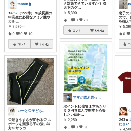
さ対策できていますか？ 炎
tanton🪴
n
天下のグ
...
￥
5,390
⭐4.52（155件） ✨成長期の
息子の
中高生に必要なアミノ酸や
ので、
1
0
78
カル
...
を揃え
￥
7,970～
￥
5,39
コレ
いいね
0
0
10
0
コレ
いいね
コ
ママが選ぶ買ってよかった🌸育児🌸防災
ポイント10倍🌸１本あたり
５０円🫧飲んで熊本を応援
いーと♡子ども日用品/スイーツギフト/猫
したい🤗✨
...
￥
2,250
♡動きやすさが変わる♡ ス
⚾️💥🔥
ポーツを頑張る子の強い味
ださい！
1
0
31
方✨ サッカ
...
￥
4,50