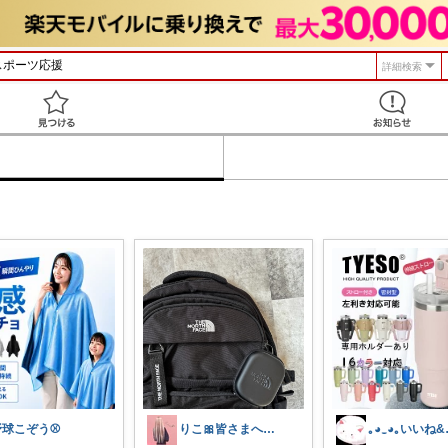
詳細検索
見つける
野球こぞう⚾️
りこ🎀皆さまへ心から感謝🩶
｡⁠◕⁠