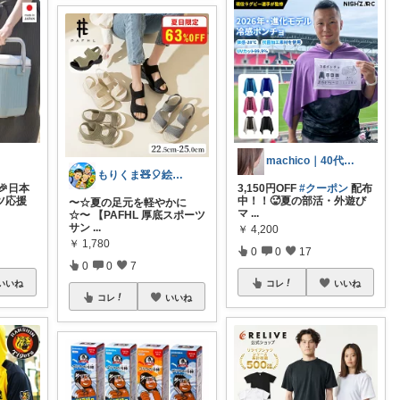
machico｜40代 転勤族パート主婦
もりくま🧸🎈絵本・スイーツ・酒他🙇
🎉日本
3,150円OFF
#クーポン
配布
ツ応援
中！！🥵夏の部活・外遊び
〜☆夏の足元を軽やかに
マ
...
☆〜 【PAFHL 厚底スポーツ
サン
...
￥
4,200
￥
1,780
0
0
17
0
0
7
いいね
コレ
いいね
コレ
いいね