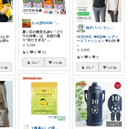
ちゃぼROOM「ママさん」「レディース」
神戸パパ／ランキング＆レビュー毎日掲載
暑い日の救世主🧊✨「ゴリ
ラの冷棒」は、名前の通
ひんや
#6月28日_👑8位👑_レディ
り“冷たすぎる”
...
🐯✨
ースファッション
🌟4.09 💬
...
￥
3,398
￥
8,800
0
0
33
0
0
5
コレ
いいね
いいね
コレ
いいね
Y🏠暮らしの質が上がる物探し