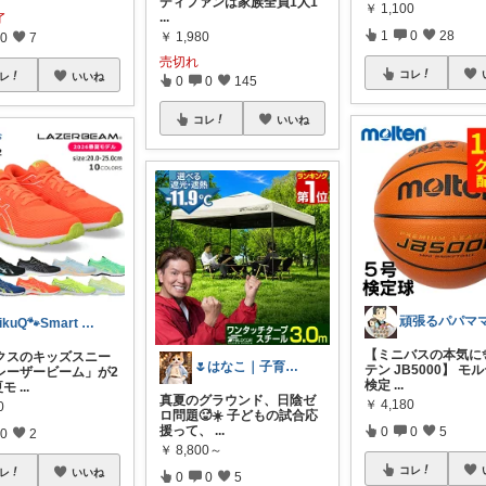
ディファンは家族全員1人1
￥
1,100
...
了
1
0
28
￥
1,980
0
7
売切れ
コレ
レ
いいね
0
0
145
コレ
いいね
NikuQ🐾Smart Choice
【ミニバスの本気に
クスのキッズスニー
🌷はなこ｜子育て×3児ママ
テン JB5000】 モ
レーザービーム」が2
検定
...
夏モ
...
真夏のグラウンド、日陰ゼ
￥
4,180
0
ロ問題🥵☀️ 子どもの試合応
援って、
...
0
0
5
0
2
￥
8,800～
コレ
レ
いいね
0
0
5