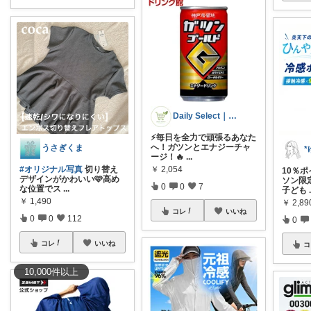
Daily Select｜日用品・食品
⚡毎日を全力で頑張るあなた
へ！ガツンとエナジーチャ
うさぎくま
*
ージ！🔥
...
￥
2,054
#オリジナル写真
切り替え
10％
デザインがかわいい🩷高め
ソン限
0
0
7
な位置でス
...
子ども
￥
1,490
￥
2,89
コレ
いいね
0
0
112
0
コレ
いいね
コ
10,000
件
以上