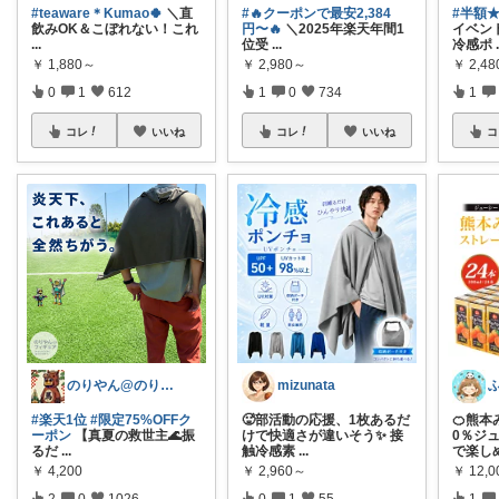
#teaware＊Kumao🍀
＼直
#🔥クーポンで最安2,384
#半額★
飲みOK＆こぼれない！これ
円〜🔥
＼2025年楽天年間1
イベン
...
位受
...
冷感ポ
￥
1,880～
￥
2,980～
￥
2,4
0
1
612
1
0
734
1
コレ
いいね
コレ
いいね
コ
のりやん@のりやんフィギュアを探せ開催中
mizunata
#楽天1位
#限定75%OFFク
🥵部活動の応援、1枚あるだ
🍊熊本
ーポン
【真夏の救世主🌊振
けで快適さが違いそう✨ 接
0％ジ
るだ
...
触冷感素
...
で楽し
￥
4,200
￥
2,960～
￥
12,0
2
0
1026
0
1
55
1