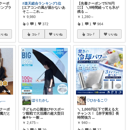
クーポ
#楽天総合ランキング1位
【先着クーポンで576円
タンブラ
[エアコンの風が届かないあ
❤️‍🔥】 ＼9時間経っても氷が
そこ…これ
...
残る
...
￥
9,980
￥
1,280～
0
1
372
1
1
964
いいね
コレ
いいね
コレ
いいね
さかじょ 暮らしラクROOM
ほりたかし
♡ひかるこ♡
Fクーポ
子どもの公園遊びやスポー
＼ 1,000円以下で買える大
邪魔だと
ツ観戦で大活躍の超大型日
チャンス！【赤字覚悟】長
傘☂️✨ 一般
...
時間強力
...
￥
2,475～
￥
940～
2
0
29
0
0
27