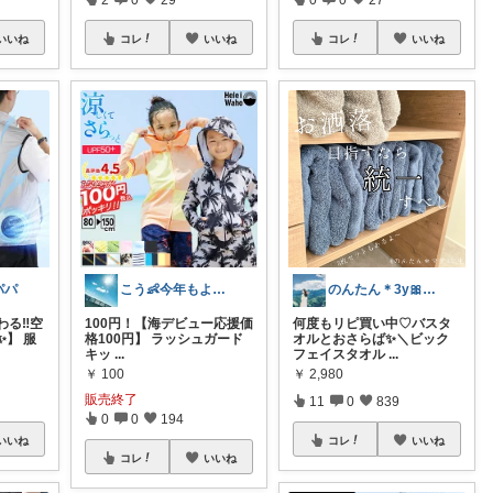
いいね
コレ
いいね
コレ
いいね
パパ
こう👶今年もよろしくお願いします🥹
のんたん＊3y🎀1y👶🏻🍼
る‼️空
100円！【海デビュー応援価
何度もリピ買い中♡バスタ
】 服
格100円】 ラッシュガード
オルとおさらば✨＼ビック
キッ
...
フェイスタオル
...
￥
100
￥
2,980
販売終了
11
0
839
0
0
194
いいね
コレ
いいね
コレ
いいね