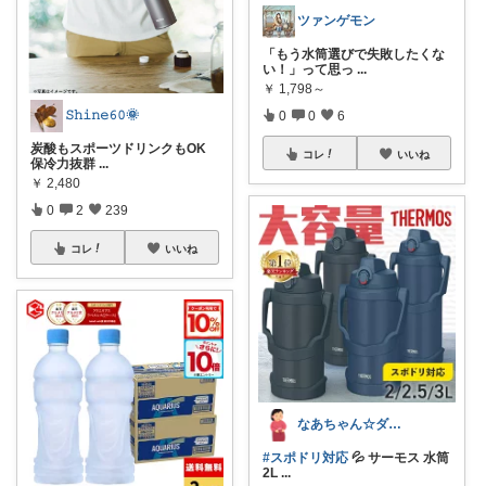
ツァンゲモン
「もう水筒選びで失敗したくな
い！」って思っ
...
￥
1,798～
𝚂𝚑𝚒𝚗𝚎𝟼𝟶🌞
0
0
6
炭酸もスポーツドリンクもOK
コレ
いいね
保冷力抜群
...
￥
2,480
0
2
239
コレ
いいね
なあちゃん☆ダイヤモンド会員💎
#スポドリ対応
💦 サーモス 水筒
2L
...