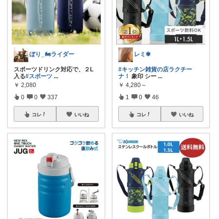
ぼり_🏍ライダー
レミ✾
スポーツドリンク対応で、２L
#キッチン雑貨の店ラクチー
入る
#スポーツ
...
ナ！
象印 シー
...
￥
2,080
￥
4,280～
0
0
337
1
0
46
コレ
いいね
コレ
いいね