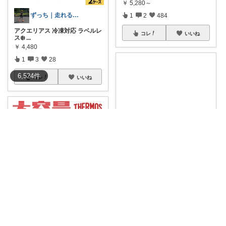
￥
5,280～
ずっち｜走れる身体づくり
1
2
484
アクエリアス 冷凍対応 ラベルレ
コレ
いいね
ス❄️
...
￥
4,480
1
3
28
6,524
件
コレ
いいね
3児パパ｜家計×NISA
3児パパおすすめ🥤 サッカーの
練習や試合で
...
￥
2,981
アリチ🦔
0
0
3
なんで大容量でも「重くて持ち
コレ
いいね
にくい」って教
...