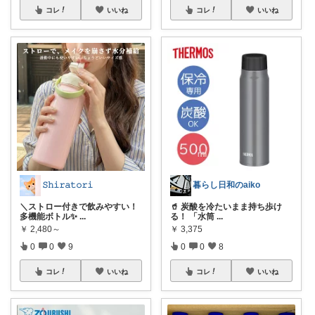
コレ
いいね
コレ
いいね
𝚂𝚑𝚒𝚛𝚊𝚝𝚘𝚛𝚒
暮らし日和のaiko
＼ストロー付きで飲みやすい！
🥤 炭酸を冷たいまま持ち歩け
多機能ボトル✨
...
る！ 「水筒
...
￥
2,480～
￥
3,375
0
0
9
0
0
8
コレ
いいね
コレ
いいね