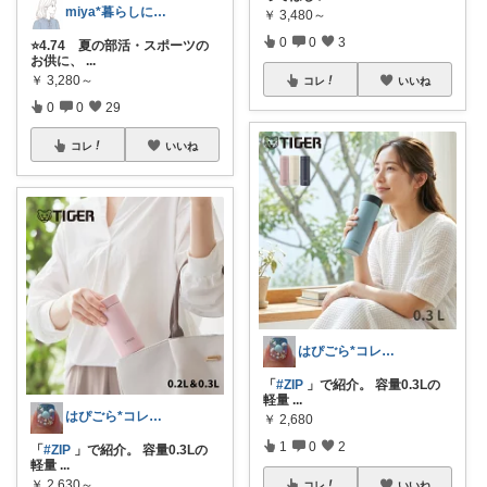
miya*暮らしに役立つ楽天セレクト
￥
3,480～
0
0
3
⭐️4.74 夏の部活・スポーツの
お供に、
...
￥
3,280～
コレ
いいね
0
0
29
コレ
いいね
はぴごら*コレ！ご自由に♪
「
#ZIP
」で紹介。 容量0.3Lの
軽量
...
はぴごら*コレ！ご自由に♪
￥
2,680
1
0
2
「
#ZIP
」で紹介。 容量0.3Lの
軽量
...
￥
2,630～
コレ
いいね