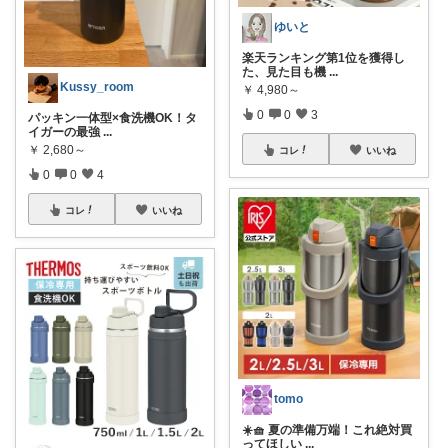
ゆいと
楽天ランキング第1位を獲得し
た、見た目も機
...
Kussy_room
￥
4,980～
0
0
3
パッキン一体型×食洗機OK！タ
イガーの最強
...
￥
2,680～
コレ
いいね
0
0
4
コレ
いいね
tomo
☀️🧺 夏の準備万端！これ絶対買
ってほしい
...