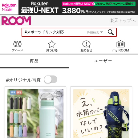
ROOM
楽天トップへ
詳細検索
Feed
見つける
お知らせ
商品
ユーザー
#オリジナル写真