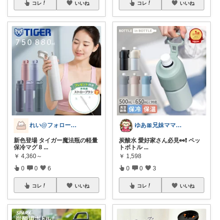
コレ
いいね
コレ
いいね
れい@フォロー＆経由購入感謝です♪
ゆあ🎀兄妹ママの育児と暮らし
新色登場 タイガー魔法瓶の軽量
炭酸水 愛好家さん必見👀❗️ ペッ
保冷マグ 8
...
トボトル
...
￥
4,360～
￥
1,598
0
0
6
0
0
3
コレ
いいね
コレ
いいね