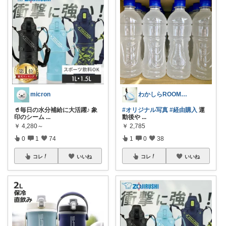
micron
わかしらROOM(金の鳳凰座)
🥤毎日の水分補給に大活躍♪ 象
#オリジナル写真
#経由購入
運
印のシーム
...
動後や
...
￥
4,280～
￥
2,785
0
1
74
1
0
38
コレ
いいね
コレ
いいね