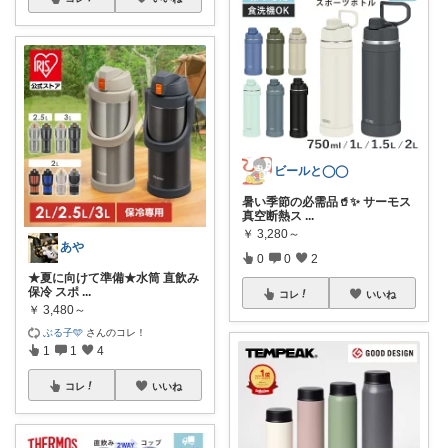
ビールと◯◯
暑い季節の必需品🥤✨ サーモス
真空断熱ス
...
￥
3,280～
あや
0
0
2
★夏に向けて準備★水筒 直飲み
保冷 スポ
...
コレ
いいね
￥
3,480～
ぶる子🩵
さんのコレ！
1
1
4
コレ
いいね