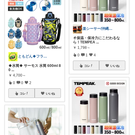
楽シーサー/沖縄好きのおすすめROOM
🥤保温・保冷力にこだわるな
ら！TEMPEA
...
￥
1,798～
0
1
4
ともどん🍀フライパン料理ある暮らし🍳
🍀水筒🍀 サーモス 水筒 600ml 8
コレ
いいね
0
...
￥
4,700～
0
0
2
コレ
いいね