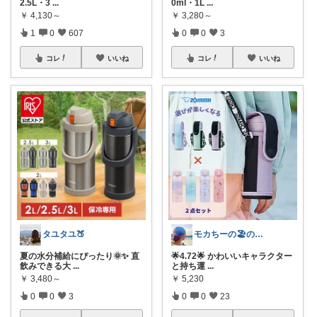
2.5L・3
...
0ml・1L
...
￥
4,130～
￥
3,280～
1
0
607
0
0
3
コレ
いいね
コレ
いいね
タユタユ🍑
モカちーの🏖️のんびりライフ🐈✨
夏の水分補給にぴったり🌞✨ 直
🌟4.72🌟 かわいいキャラクター
飲みできる大
...
と持ち運
...
￥
3,480～
￥
5,230
0
0
3
0
0
23