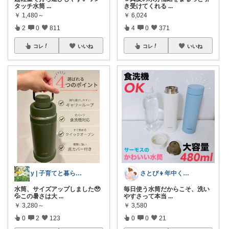
タッチ水筒
...
き受けてくれる
...
￥
1,480～
￥
6,024
2
0
811
4
0
371
コレ
いいね
コレ
いいね
y | 子育てと暮らし🌷
さとぴ👦年中くんとの暮らし
水筒、サイズアップしました🥹
毎日使う水筒だからこそ、洗い
💦この暑さは大
...
やすさって本当
...
￥
3,280～
￥
3,580
0
2
123
0
0
21