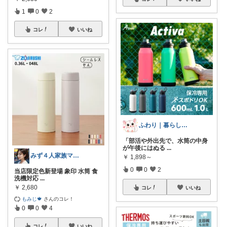
1
0
2
コレ
いいね
ふわり｜暮らしの負担をかるくする日用品
「部活や外出先で、水筒の中身
が午後にはぬる
...
みず４人家族ママ★３０代子育て奮闘中🙆
￥
1,898～
0
0
2
当店限定色新登場 象印 水筒 食
洗機対応
...
￥
2,680
コレ
いいね
もみじ🍁
さんのコレ！
0
0
4
コレ
いいね