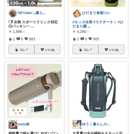
hii*chan𓂅暮らしと子ども
ひだまり🌼朝コレ
𓋜 水筒 スポーツドリンク対応
#キッズ水筒
#ラクチーナ！
#ひ
◎パッキン一
...
だまり購
...
￥
1,898～
￥
4,280～
1
0
883
3
0
905
コレ
いいね
コレ
いいね
yuzu🌼
ゆう｜暮らしのお得術
超軽量で持ち運びしやすいワン
🥤真夏の水分補給をまるっと引