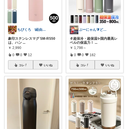
ちびくろ \経由購入ありがとうござます/
ぶーにゃん🔰どうしたら売れるかな😭
象印ステンレスマグ SM‑RS50
🥤超保冷・超保温✨国内最高レ
は、ハン
...
ベルの保温力！
...
￥
2,990
￥
1,798～
0
0
12
0
0
182
コレ
いいね
コレ
いいね