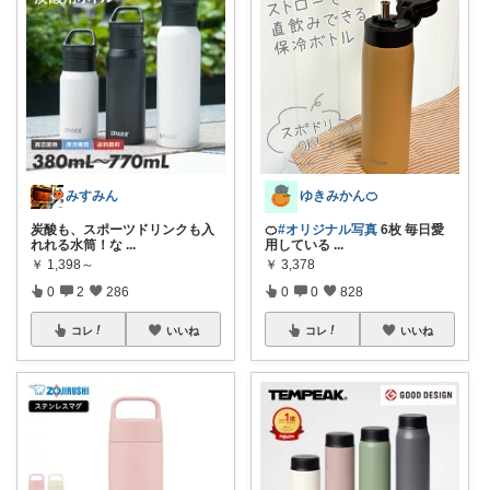
みすみん
ゆきみかん🍊
炭酸も、スポーツドリンクも入
🍊
#オリジナル写真
6枚 毎日愛
れれる水筒！な
...
用している
...
￥
1,398～
￥
3,378
0
2
286
0
0
828
コレ
いいね
コレ
いいね