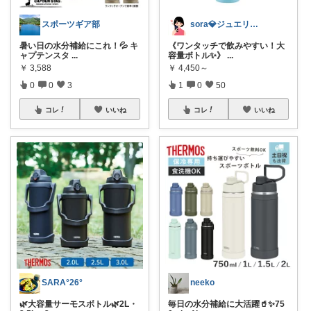
スポーツギア部
sora💎ジュエリールーム
暑い日の水分補給にこれ！💦 キ
《ワンタッチで飲みやすい！大
ャプテンスタ
...
容量ボトル✨》
...
￥
3,588
￥
4,450～
0
0
3
1
0
50
コレ
いいね
コレ
いいね
SARA°26°
neeko
🌿大容量サーモスボトル🌿2L・
毎日の水分補給に大活躍🥤✨75