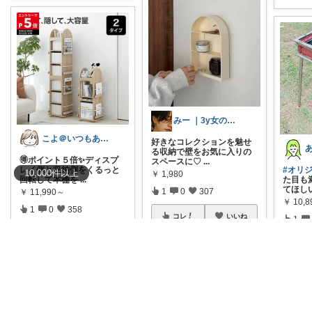
みー ｜3y女の子ママ
こよ＠いつもありがとう✨
好きなコレクションを魅せ
る収納で壁をお気に入りの
🉐ポイント５倍✨ディスプ
スペースに♡
...
レイ側と収納側をくるっと
#オリ
10,000
件
以上
￥
1,980
回転して本棚を
...
た目も
てほし
1
0
307
￥
11,990～
￥
10,8
1
0
358
コレ
いいね
1
コレ
いいね
コ