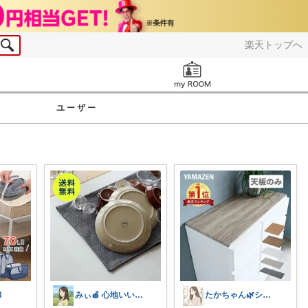
楽天トップへ
お知らせ
ユーザー
3
みぃ🍎 心地いい暮らし
たかちゃん🌿シンプルで心地よい暮らし