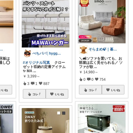
こ💎 ୨୧ いつも感謝 ୨୧
そらまめ🍃｜暮らしの便利グッズ
ぺちパパ│hyggeな心意気を大切に🌿
・床板は
＼🛋️ソファを置いても、お
し⭕️
#オリジナル写真
クロー
部屋は広く見せられる／ ソ
ゼット収納の定番アイテム
ファが欲
...
✨️ MA
...
￥
14,980～
￥
3,399～
0
0
754
3
1
887
いいね
コレ
いいね
コレ
いいね