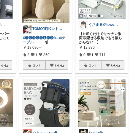
さくらこ🌸ラクする暮らしnote
うさまる＠tower愛好家
TOMO*昭和レトロ 📷🍎
ーパー
【✨置くだけでキッチン激
しにく
#🅣🅞︎🅜🅞︎🅜🅔︎🅜🅞︎︎︎︎Ҩ...✍︎テ
変😍隠せる収納でもう散ら
ーブル
☝
...
からない！】
...
￥
18,090～
￥
12,980
2
1
850
0
1
711
いいね
コレ
いいね
コレ
いいね