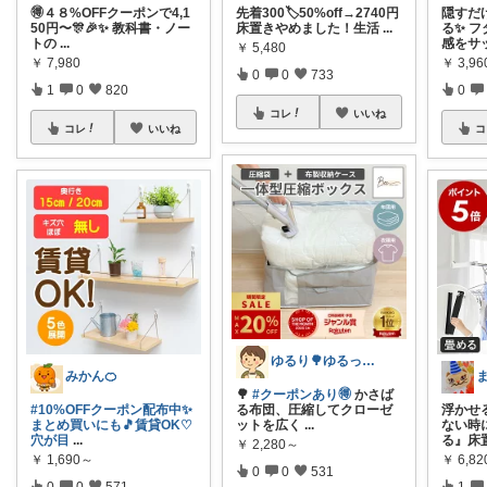
🉐４８%OFFクーポンで4,1
先着300🏷️50%off→2740円
隠すだ
50円〜🎊🎉✨ 教科書・ノー
床置きやめました！生活
...
る✨ 
トの
...
感をサ
￥
5,480
￥
7,980
￥
3,96
0
0
733
1
0
820
0
コレ
いいね
コレ
いいね
コ
ゆるり🌳ゆるっと暮らし整える🧺🫕
みかん🍊
🌳
#クーポンあり🉐
かさば
#10%OFFクーポン配布中✨
る布団、圧縮してクローゼ
浮かせる
まとめ買いにも🎵賃貸OK♡
ットを広く
...
ない時
穴が目
...
る』床
￥
2,280～
￥
1,690～
￥
6,82
0
0
531
0
0
571
1