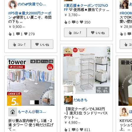
のの🌿快適で心地よい暮らし♡
#夏応援★クーポンで32%O
FF
💡 使用感 ■ 腰当てクッ
...
#P5倍★最大2000円クーポ
#ROO
￥
3,780～
ン
🌿寝苦しい夏こそ、布団
スでO
の下も
...
愛い壁
0
0
350
￥
9,900～
￥
28,9
コレ
いいね
1
1
279
0
コレ
いいね
コ
だぬきち
【限定クーポンで4,382円
もーさん@朝コレ&朝いいね中⭐️
~】楽天1位 ランドリーバス
ケット
...
折り畳み室内物干し 1連・2
KEY
￥
4,980～
連 タワー ♡ 使う時だけ広げ
ッシュ
て
...
上、
...
1
0
811