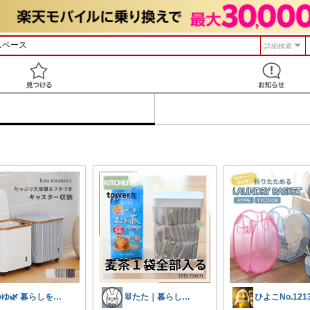
詳細検索
見つける
ゆゆ🌿 暮らしを整えたい🫖
🐰たた｜暮らしと子育て
ひよこNo.121