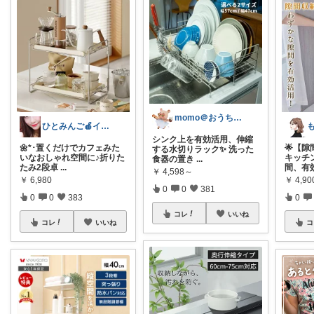
momo＠おうち大好き💛
ひとみんご🍎‪インテリア雑貨
シンク上を有効活用、伸縮
🌼*･置くだけでカフェみた
🌟【
する水切りラック✨ 洗った
いなおしゃれ空間に♪折りた
キッチ
食器の置き
...
たみ2段卓
...
間、有
￥
4,598～
￥
6,980
￥
4,9
0
0
381
0
0
383
0
コレ
いいね
コレ
いいね
コ