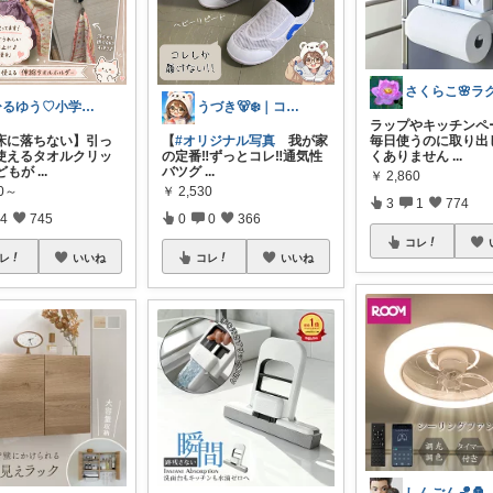
ひるゆう♡小学生2児ママ
うづき🐻‍❄️｜コレ好き！を届けたい✨
ラップやキッチンペ
床に落ちない】引っ
【
#オリジナル写真
我が家
毎日使うのに取り出
使えるタオルクリッ
の定番‼️ずっとコレ‼️通気性
くありません
...
どもが
...
バツグ
...
￥
2,860
80～
￥
2,530
3
1
774
4
745
0
0
366
コレ
レ
いいね
コレ
いいね