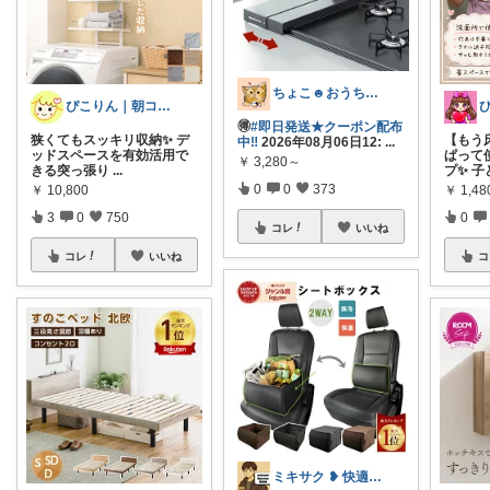
ちょこ☻おうち時間充実🏠アイテム
ぴこりん｜朝コレ｜良いものを長く🌿
🉐
#即日発送★クーポン配布
狭くてもスッキリ収納✨ デ
【もう
中‼️
2026年08月06日12:
...
ッドスペースを有効活用で
ぱって
￥
3,280～
きる突っ張り
...
プ✨ 子
0
0
373
￥
10,800
￥
1,4
3
0
750
0
コレ
いいね
コレ
いいね
コ
ミキサク ❥ 快適生活 ❥ 1歳児子育て