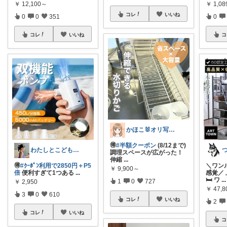
￥
12,100～
￥
1,0
コレ
いいね
0
0
351
0
コレ
いいね
コ
かほこ🐰オリ写350枚以上
🉐
#半額クーポン
(8/12まで)
わたしとこどもの好きメモ 🧺
調理スペースが広がった！
伸縮
...
🉐
#ｸｰﾎﾟﾝ利用で2850円＋P5
＼ワン
￥
9,900～
倍
便利すぎて1つある
...
感覚／
🛏️ ワ
...
1
0
727
￥
2,950
￥
47,
3
0
610
コレ
いいね
2
コレ
いいね
コ