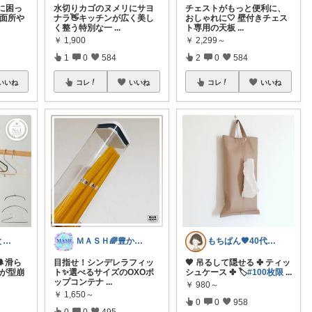
に困っ
水切りカゴのヌメリにサヨ
チェストがもっと便利に、
洗面所や
ナラ👋キッチンが広く美し
おしゃれに🤍 壁付きチェス
く整う特別な一
...
ト専用の天板
...
￥
1,900
￥
2,299～
1
0
584
2
0
584
いいね
コレ
いいね
コレ
いいね
のん🌲暮らしと家具
ＭＡＳＨ🌈豊かな生活へカスタマイズ🌈
もちぱん🤎40代主婦のくらしメモ
🌲滑ら
目指せ！シンデレラフィッ
🤎 吊るして隠せる ✤ ティッ
服が型崩
ト✨選べるサイズのOXOポ
シュケース ✤ 🏷️
#100枚限
...
ップコンテナ
...
￥
980～
￥
1,650～
0
0
958
0
0
495