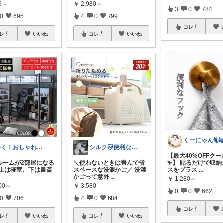
89～
￥
2,980～
3
0
784
0
695
4
0
799
コレ
レ
いいね
コレ
いいね
つく！おしゃれな商品や便利な商品をお届け
シルク🐱便利な暮らし
【最大40%OFFクー
ルームが2部屋になる
＼使わないときは畳んで省
✨】 貼るだけで収納
 上は寝室、下は書斎
スペースな洗濯かご／ 洗濯
スをプラス
...
かごって意外
...
￥
1,280～
800～
￥
3,580
0
0
662
0
706
4
0
684
コレ
レ
いいね
コレ
いいね