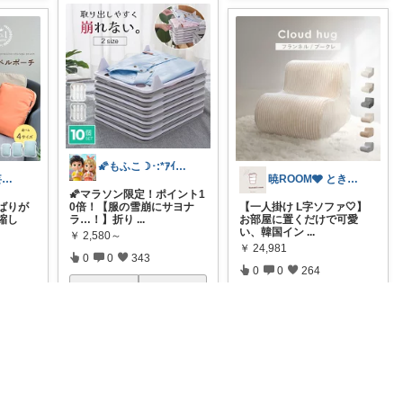
🌠もふこ☽･:*ｱｲｺﾝ変更しました♪
めめちゃん✱妄想おかいもの帖
暁ROOM🩶 ときめく暮らしのセレクト
🌠マラソン限定！ポイント1
ばりが
0倍！【服の雪崩にサヨナ
【一人掛け L字ソファ🤍】
縮し
ラ…！】折り
...
お部屋に置くだけで可愛
い、韓国イン
...
￥
2,580～
￥
24,981
0
0
343
0
0
264
コレ
いいね
いいね
コレ
いいね