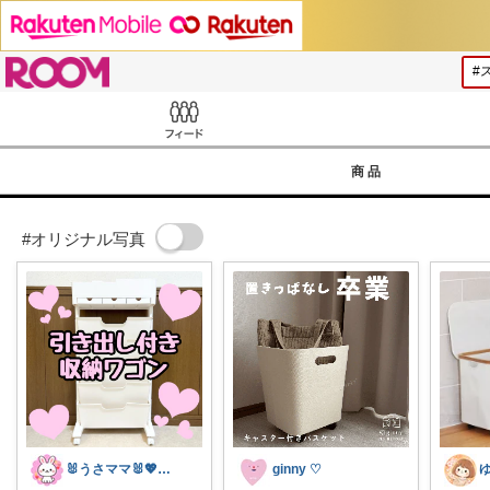
ROOM
Feed
商品
#オリジナル写真
🐰うさママ🐰💖キッズ・ママの日常✨
ginny ♡