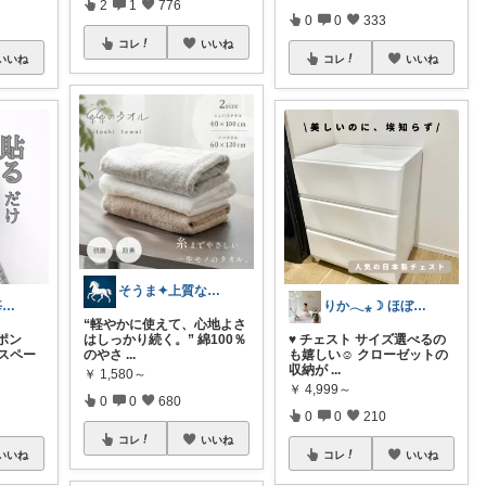
2
1
776
0
0
333
コレ
いいね
いいね
コレ
いいね
そうま✦上質な日常を
くーにゃん🐈️毎日感謝😊🙏
りか𓂃⁎☽ ほぼオリ写
“軽やかに使えて、心地よさ
ポン
はしっかり続く。” 綿100％
♥ チェスト サイズ選べるの
スペー
のやさ
...
も嬉しい☺️ クローゼットの
収納が
...
￥
1,580～
￥
4,999～
0
0
680
0
0
210
コレ
いいね
いいね
コレ
いいね