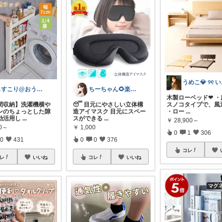
うめ
もすこり@おうち満喫＆外出頑張る
ちーちゃん🌻楽天room
木製ローベッド❤︎ 
隙間収納】洗濯機横や
😴 目元にやさしい立体構
スノコタイプで、風通
ンのちょっとした隙
造アイマスク 目元にスペー
・ロー
...
効活用し
...
スができる
...
￥
28,900～
00～
￥
1,000
0
1
306
0
431
0
0
376
コレ
レ
いいね
コレ
いいね