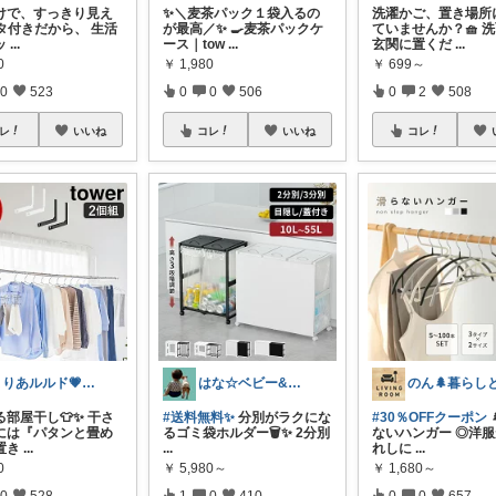
けで、すっきり見え
✨＼麦茶パック１袋入るの
洗濯かご、置き場所
フタ付きだから、 生活
が最高／✨ 🍳麦茶パックケ
ていませんか？🧺 
ッ
...
ース｜tow
...
玄関に置くだ
...
0
￥
1,980
￥
699～
0
523
0
0
506
0
2
508
レ
いいね
コレ
いいね
コレ
まりあルルド💗ご購入感謝です💗
はな☆ベビー&キッズ
部屋干し👕✨️ 干さ
#送料無料✨
分別がラクにな
#30％OFFクーポン
には『パタンと畳め
るゴミ袋ホルダー🗑️✨ 2分別
ないハンガー ◎洋
置き
...
...
れしに
...
0
￥
5,980～
￥
1,680～
0
528
1
0
410
0
0
657