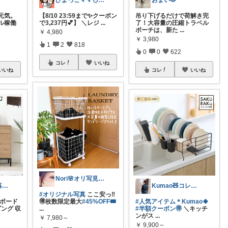
ひよっこママ🐣𓂃ゆるっと育児と暮らし
おまい🐶
元気。
【8/10 23:59まで✨クーポン
吊り下げるだけで荷解き完
ル稼働
で3,237円💕】 ＼レジ
...
了！大容量の圧縮トラベル
ポーチは、新た
...
￥
4,980
￥
3,980
1
2
818
0
0
622
コレ
いいね
いいね
コレ
いいね
Nori🌸オリ写見て欲しいなぁ🤭
みっちゃま｜暮らし整うお買い物🌿
Kumao🧸コレクションみてね✨
#オリジナル写真
ここ安っ‼︎
ドボード
🉐枚数限定最大
#45%OFF🎟
#人気アイテム＊Kumao🍀
ビング 収
...
#半額クーポン🉐
＼キッチ
ンがス
...
￥
7,980～
￥
9,900～