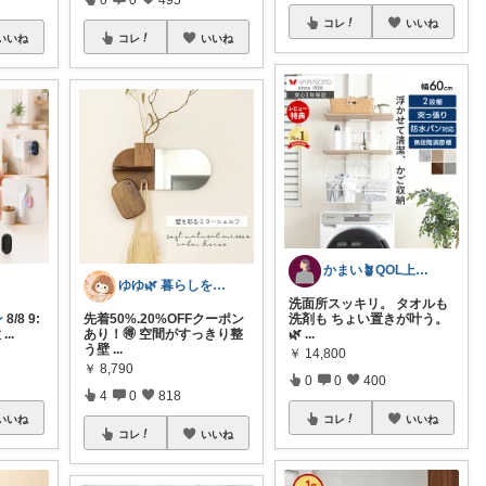
コレ
いいね
いいね
コレ
いいね
かまい🪴QOL上げる家具と寝具紹介
ゆゆ🌿 暮らしを整えたい🫖
洗面所スッキリ。 タオルも
ン
8/8 9:
先着50%.20%OFFクーポン
洗剤も ちょい置きが叶う。
置
...
あり！🉐 空間がすっきり整
🌿
...
う壁
...
￥
14,800
￥
8,790
0
0
400
4
0
818
いいね
コレ
いいね
コレ
いいね