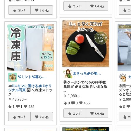
コレ
いいね
コレ
いいね
コ
まきっち🌿心地よい暮らし🌿
🫧ミント🫧暮らし⋆ﾟファッション⋆ﾟ
🉐クーポンで40％OFF🌟数
📣
#スキマに置ける🧊
#オリ
布団一
量限定 🌿まな板 丸いまな板
ジナル写真
2️⃣ ＼冷凍ストッ
ズンオ
...
ク
...
ると助
￥
1,980～
￥
43,780～
￥
2,9
0
0
465
1
1
485
0
コレ
いいね
コレ
いいね
コ