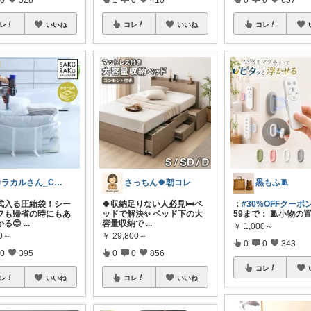
レ
いいね
コレ
いいね
コレ
カラカルさん_CRCL😺朝コレ4時
さっちん🍀朝コレ
黒もふ🧵
式入る圧縮袋！シー
🍀収納足りない人必見🛏️ベ
：
#30%OFFクーポ
フも帰省の時にもあ
ッドで解決✨ ベッド下の大
59まで： 🧵小物の
かる😊
...
容量収納で
...
￥
1,000～
90～
￥
29,800～
0
0
343
0
395
0
0
856
コレ
レ
いいね
コレ
いいね