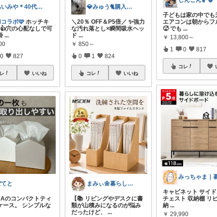
しんごん🏀🦍
あいみや＊40代🌷くらしを楽しむ
💎みゅう🐈購入感謝(❀ᴗ͈ˬᴗ͈)⁾
子どもは家の中でも
Mコラボ🩷
ホッチキ
＼20％ OFF＆P5倍／ ✨強力
エアコンは朝からフ
K👍穴の心配なしで可
な汚れ落とし×瞬間吸水ヘッ
🥵 でも
...
掛
...
ド
...
￥
13,800～
00
￥
850～
1
0
817
0
827
0
1
824
コレ
レ
いいね
コレ
いいね
ぽてと
まみぃ🌼暮らしの便利グッズ｜毎日朝コレ
キャビネット サイ
UCAのコンパクトティ
【📚 リビングやデスクに書
チェスト 収納棚 リ
ケース。 シンプルな
類が山積みになるのが悩み
納
...
だったけど、
...
￥
29,990