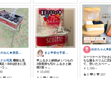
あやみん🍀美容×健康×子ども
きよ🌹幸せ🎐皆様のお心遣いに感謝💖
スーツケースでかさ
ジナル写真
機能も見
🌹ふるさと納税🌿 いつもの
ちな服をスリムに圧
満足！BBQ好きに見
3倍長持ち🧻✨ ふるさと納
て、空いたスペー
...
いコ
...
税‼︎迷っ
...
￥
1,780～
90
￥
15,000
0
0
207
0
657
0
1
536
コレ
レ
いいね
コレ
いいね