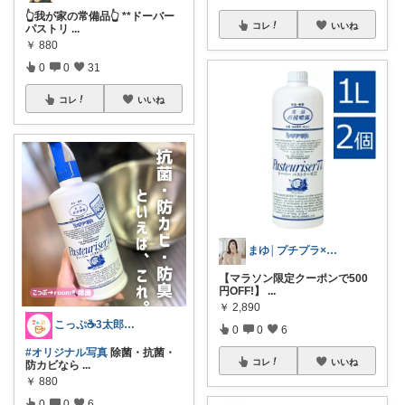
👆我が家の常備品👆 **ドーバー
コレ
いいね
パストリ
...
￥
880
0
0
31
コレ
いいね
まゆ│プチプラ×ご褒美スイーツ
【マラソン限定クーポンで500
円OFF!】
...
￥
2,890
こっぷ☕️3太郎ママ
0
0
6
#オリジナル写真
除菌・抗菌・
コレ
いいね
防カビなら
...
￥
880
0
0
6