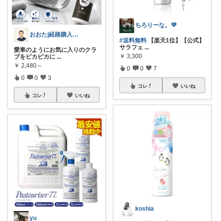
ちろりーな。💜
おおた|経路購入感謝😊
#送料無料
【楽天1位】【公式】
サラフェ
...
愛車のようにお気に入りのクラ
￥
3,300
ブをピカピカに
...
￥
2,480～
0
0
7
0
0
3
コレ
いいね
コレ
いいね
koshia
yu