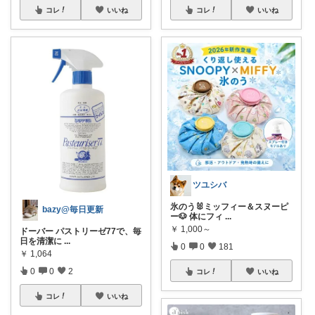
コレ
いいね
コレ
いいね
ツユシバ
氷のう🐰ミッフィー＆スヌーピ
bazy@毎日更新
ー🐶 体にフィ
...
￥
1,000～
ドーバー パストリーゼ77で、毎
日を清潔に
...
0
0
181
￥
1,064
0
0
2
コレ
いいね
コレ
いいね