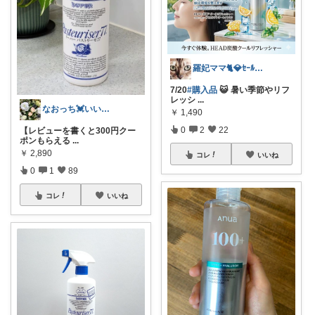
羅妃ママ🐈💎ｾｰﾙは毎回完走🏃
7/20
#購入品
😺 暑い季節やリフ
レッシ
...
なおっち💓いいね・経由購入感謝💓
￥
1,490
0
2
22
【レビューを書くと300円クー
ポンもらえる
...
￥
2,890
コレ
いいね
0
1
89
コレ
いいね