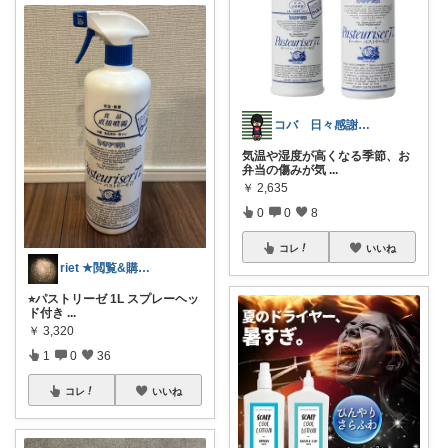
コバ 日々感謝✨私のすきなもの帖✨
気温や湿度が高くなる季節、お
弁当の傷みが気
...
￥
2,635
0
0
8
コレ
いいね
riet ★閲覧&購入ありがとう！
⭐︎パストリーゼ 1L スプレーヘッ
ド付き
...
￥
3,320
1
0
36
コレ
いいね