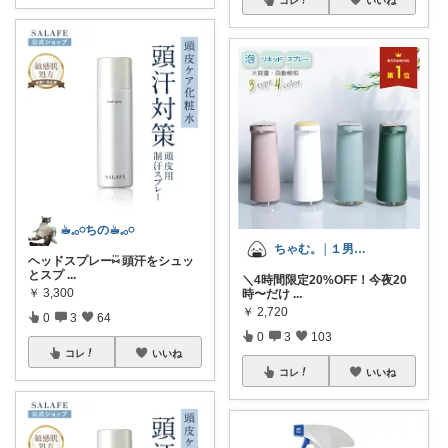
コレ
いいね
☕︎︎𓈒𓂂𓏸ちの☕︎︎𓈒𓂂𓏸
ちゃむ。│１男２女＋🐶のふっくらママ
ヘッドスプレー⑅⃛ 頭汗をシュッ
とスプ
...
＼4時間限定20%OFF！今夜20
￥
3,300
時〜だけ
...
￥
2,720
0
3
64
0
3
103
コレ
いいね
コレ
いいね