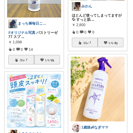
みかん
ほとんど使ってしまってますが
💦 すっと肌
...
まっち💟毎日こつこつ。
￥
2,800
0
0
0
#オリジナル写真
パストリーゼ
77 スプ
...
￥
1,098
コレ
いいね
0
0
14
コレ
いいね
1歳娘👶なぎママ