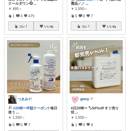
クールダウン🤠
...
需品／／
...
￥
495～
￥
1,550～
1
3
475
0
0
7
コレ
いいね
コレ
いいね
つきみ𓍯
ginny ♡
𓍯
#20時〜半額クーポン‼︎
毎日
4日20時〜 🏷️50%off すぐ売り
使う
...
切
...
￥
1,550～
￥
1,550～
0
0
7
1
0
8