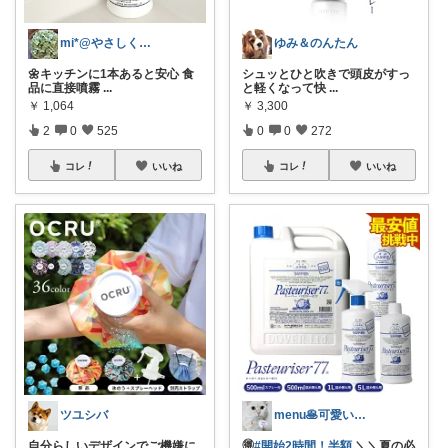
mi*@やさしく整う暮らし
ゆみ＆のんたん
🌼キッチンに1本あると安心 食
シュッとひと吹きで頭皮がすっ
品に直接噴霧
...
と軽くなって快
...
￥
1,064
￥
3,300
2
0
525
0
0
272
コレ
いいね
コレ
いいね
ツユシバ
menu🥞可愛い🌼美味しい🍴便利☘
自分らしいデザインでご機嫌に
🉐
#開始2時間！半額
＼＼夏の必