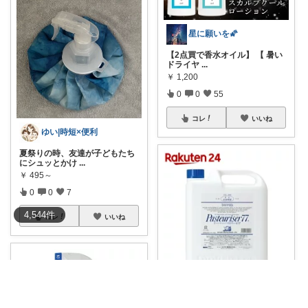
星に願いを🌠
【2点買で香水オイル】 【 暑い
ドライヤ
...
￥
1,200
0
0
55
コレ
いいね
ゆい|時短×便利
夏祭りの時、友達が子どもたち
にシュッとかけ
...
￥
495～
0
0
7
4,544
件
コレ
いいね
あゆ / ズボラ主婦のキッチンと雑貨