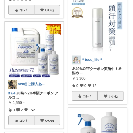
コレ
いいね
＊toco_life＊
🎉49%OFFクーポン実施中！🎉
悩め
...
￥
3,300
aco@ご購入ありがとうございます✨️
0
0
12
#7/4
20時〜2H半額クーポン ア
コレ
いいね
ルコ
...
￥
1,550～
0
2
152
コレ
いいね