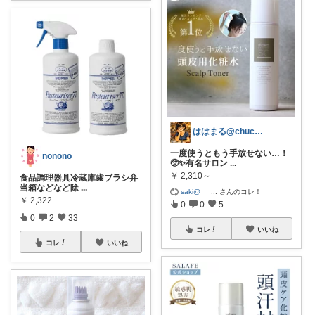
ははまる@chucha🐾
一度使うともう手放せない…！
nonono
🥺✨有名サロン
...
￥
2,310～
食品調理器具冷蔵庫歯ブラシ弁
当箱などなど除
...
saki@__
...
さんのコレ！
￥
2,322
0
0
5
0
2
33
コレ
いいね
コレ
いいね