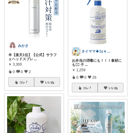
みかさ
タイママ🍀1y👦のママ
🌞【楽天1位】【公式】サラフ
ェヘッドスプレ
...
お弁当の消毒にも！！！食材に
￥
3,300
も🙆‍♀️ 子
...
￥
1,259
0
0
2
0
0
26
コレ
いいね
コレ
いいね