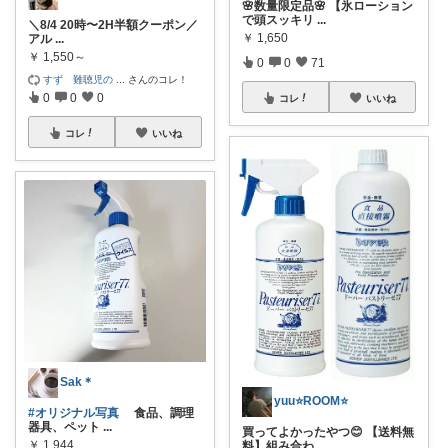
🌸数量限定品🌸 【氷ローション
で頭スッキリ
...
＼8/4 20時〜2H半額クーポン／
￥
1,650
アル
...
￥
1,550～
0
0
71
すず 難聴児の
...
さんのコレ！
0
0
0
コレ
いいね
コレ
いいね
Sak＊
yuu⭐️ROOM⭐️
#オリジナル写真
食品、調理
器具、ペット
...
買ってよかったやつ😊 【送料無
￥
1,944
料】組み合わ
...