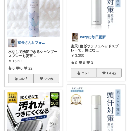
bazy@毎日更新
室長さん𖠋 フォローすると綺麗になれる
楽天1位🥇サラフェヘッドスプ
レーで、気にな
...
水なしで洗髪できるシャンプー
￥
3,300
スプレーも災害
...
￥
1,960
0
0
3
0
0
22
コレ
いいね
コレ
いいね