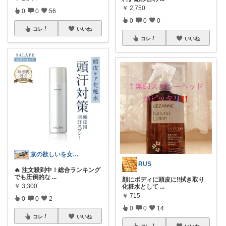
￥
2,750
0
0
56
0
0
0
コレ
いいね
コレ
いいね
京の欲しいを女性に向けて
RUS
🔥 注文殺到中！総合ランキング
でも圧倒的な
...
顔にボディに頭皮に‼️拭き取り
￥
3,300
化粧水として
...
￥
715
0
0
2
0
0
14
コレ
いいね