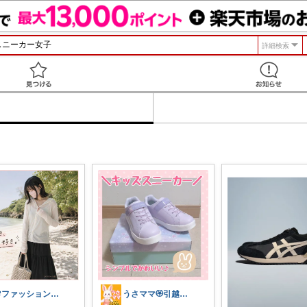
詳細検索
見つける
🌸ファッションハナコの可愛さラボ🌸
うさママ🏵️引越ギフト&ごみ箱＆収納