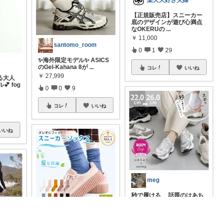
楽天大好き夫婦
【正規販売店】スニーカー
底のデザインが遊び心満点
なOKERUの
...
￥
11,000
santomo_room
0
1
29
✨海外限定モデル✨ ASICS
のGel-Kahana 8が
...
コレ
いいね
￥
27,999
る大人
 fog
0
0
9
コレ
いいね
いいね
meg
秒で履ける、 話題のはあち
ゅうさんとwellegのコラボ
スニー
...
Kayuki nuance closet
￥
5,999