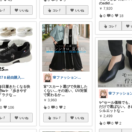
のadid
...
￥
7,920
レ
いいね
コレ
いいね
0
0
18
コレ
127🌷経由購入感謝✨
🌸ファッションハナコの可愛さラボ🌸
毎日履きたくなる快
👗“スカート選びで失敗した
👟✨ 「歩きやす
くない…その迷い、UV対策
「ラクな
...
で変わるか
...
0
￥
3,960
✨“セール価格でも
だけで選ばない。き
0
106
0
0
2
シルエットな
...
￥
2,499
レ
いいね
コレ
いいね
0
0
2