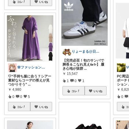
コレ
いいね
りょーまる@日用品×ファッション
【完売必至！旬のサンバで
脚長＆こなれ見え👟✨】 履
🌸ファッションハナコの可愛さラボ🌸
V
き心地が抜群
...
￥
15,547
🤍“手持ち服に合う？シアー
PC周
素材ならコーデの答えが見
ポーチ
1
0
1
つかりそう”
...
ション
￥
4,980
￥
6,82
コレ
いいね
0
0
5
0
コレ
いいね
コ