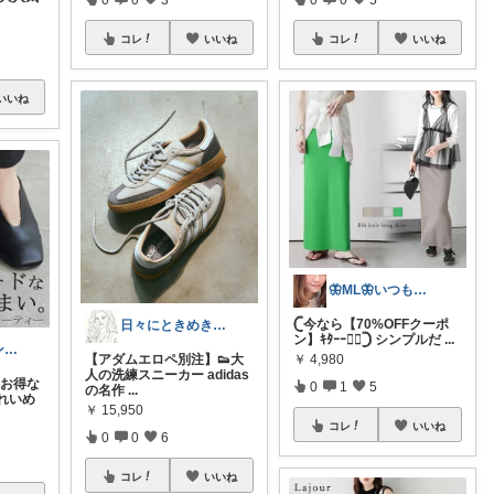
コレ
いいね
コレ
いいね
いいね
🦋ML🦋いつもありがとう💓
𓊆今なら【70%OFFクーポ
日々にときめきを♡小さなご褒美 編集室
ン】ｷﾀｰｰ❤️‍🔥𓊇 シンプルだ
...
🌸ファッションハナコの可愛さラボ🌸
￥
4,980
【アダムエロペ別注】👟大
人の洗練スニーカー adidas
、お得な
0
1
5
の名作
...
れいめ
￥
15,950
コレ
いいね
0
0
6
コレ
いいね