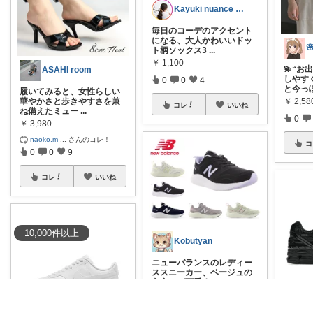
Kayuki nuance closet
毎日のコーデのアクセント
になる、大人かわいいドッ
ト柄ソックス3
...
￥
1,100
💫“
ASAHI room
しやす
0
0
4
と今っ
履いてみると、女性らしい
￥
2,58
華やかさと歩きやすさを兼
コレ
いいね
ね備えたミュー
...
0
￥
3,980
naoko.m
...
さんのコレ！
コ
0
0
9
コレ
いいね
10,000
件
以上
Kobutyan
ニューバランスのレディー
ススニーカー、ベージュの
色合いが可愛す
...
￥
6,490
K
0
0
1