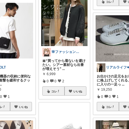
コレ
🌸ファッションハナコの可愛さラボ🌸
🎀“買ってから着ないを避け
たい。シアー素材なら出番
OLT
が増えそう”
...
￥
6,999
辺機器の収納に便利な
お出かけの足元をお
 衝撃を緩和するクッ
に格上げしてくれる
0
0
2
...
に入りの一足っ
...
0
￥
19,250
コレ
いいね
0
1
0
0
1
レ
いいね
コレ