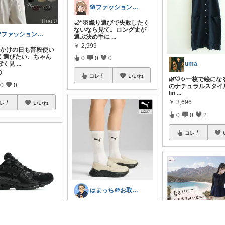
🌸ファッションハナコの可愛さラボ🌸
🌙“羽織り選びで失敗したく
ないなら見て。ロング丈が
🌸ファッションハナコの可愛さラボ🌸
選ぶ決め手に
...
￥
2,999
お出かけの日も普段使い
く選びたい、ちゃん
0
0
0
ぽく見
...
uma
0
コレ
いいね
🌿🤍✨一枚で絵にな
0
0
のナチュラルスタイル
lin
...
￥
3,696
レ
いいね
0
0
2
コレ
はまっち＠お取り寄せ・便利グッズ・ゲーム
【めざましテレビ：イマド
キ】＼スニサン特集で紹介
obutyan
／ ボリュー
...