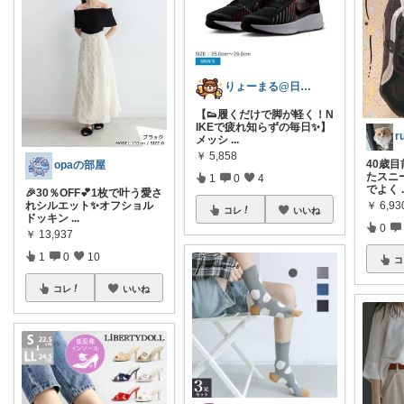
りょーまる@日用品×ファッション
【👟履くだけで脚が軽く！N
IKEで疲れ知らずの毎日✨】
r
メッシ
...
￥
5,858
40歳
opaの部屋
たスニー
1
0
4
でよく
🎉30％OFF💕1枚で叶う愛さ
￥
6,93
れシルエット✨オフショル
コレ
いいね
ドッキン
...
0
￥
13,937
1
0
10
コ
コレ
いいね