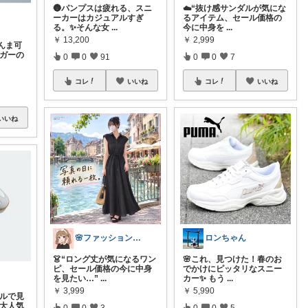
🌚パンプスは疲れる、スニ
☁️“抜け感サンダルが気にな
ーカーはカジュアルすぎ
るアイテム、セール価格の
る。✨️そんな女
...
今に中身を
...
￥
13,200
￥
2,999
んま可
イガーの
0
0
91
0
0
7
コレ
いいね
コレ
いいね
いいね
🌸ファッションハナコの可愛さラボ🌸
ロンちゃん
👗“ロング丈が気になるワン
🌸これ、見つけた！春のお
ピ、セール価格の今に中身
でかけにピッタリなスニー
を見たい…”
...
カー✨ もう
...
￥
3,999
￥
5,990
ベルで見
 大人気
0
0
3
0
0
5