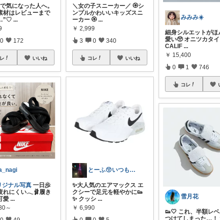
写真で気になった人へ。
＼女の子スニーカー／ 🏵️シ
素材はレビューまで
ンプルかわいいキッズスニ
みみみ☀️
…”♡
...
ーカー 🏵
...
9
￥
2,999
細身シルエットがほ
愛い🥺 オニツカタ
0
172
3
0
340
CALIF
...
￥
15,400
レ
いいね
コレ
いいね
0
1
746
コレ
a_nagi
とーふ😚いつもご購入感謝です🙇
リジナル写真
一日歩
✨大人気のエアマックス エ
れにくい𓂃🩰履き
クシーで足元を軽やかに👟
雪月花
可愛
...
✨ クッシ
...
780～
￥
6,990
👟🤍 これ、半額レ
つけてしまった…！
0
49
0
0
5