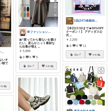
2品(247)🌼経由購入感謝です🌼
【本日23:59まで🔥50%OFF
クーポン！】 アディダス公
🌸ファッションハナコの可愛さラボ🌸
式
...
￥
2,200
🎀“買ってから着ないを避け
たい。柔らかニット素材な
0
0
11
ら出番が増え
...
￥
5,999
みほ｜アラサー主婦｜共働き｜2児育児中
コレ
いいね
0
0
5
ないオ
い朝で
コレ
いいね
いいね