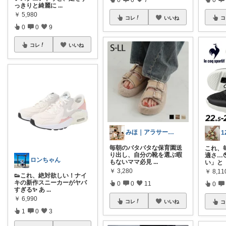
っきりと綺麗に
...
￥
5,980
コレ
いいね
コ
0
0
9
コレ
いいね
みほ｜アラサー主婦｜共働き｜2児育児中
毎朝のバタバタな保育園送
これ、
り出し、自分の靴を選ぶ暇
適さ…
ロンちゃん
もないママ必見
...
い」と
￥
3,280
￥
8,11
👟これ、絶対欲しい！ナイ
キの新作スニーカーがヤバ
0
0
11
0
すぎる✨ あ
...
￥
6,990
コレ
いいね
コ
1
0
3