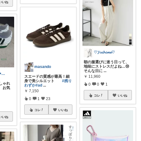
いいね
♡𝓨𝓾𝓲𝓱𝓲𝓶𝓮♡
朝の服選びに迷う日って、
地味にストレスだよね…😢
masando
そんな日に
...
リアルライフ💋✨✨✨
￥
11,960
スエードの質感が最高！細
身で美シルエット
#残り
しゃれ
0
0
1
わずか
#ad
...
、お気
￥
7,150
コレ
いいね
0
1
23
コレ
いいね
いいね