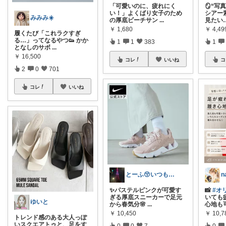
「可愛いのに、疲れにく
🪞“
い！」よくばり女子のため
シアー
みみみ☀️
の厚底ビーチサン
...
見たい
￥
1,680
￥
4,49
履くたび「これラクすぎ
る…」ってなるやつ👟 かか
1
1
383
1
となしのサボ
...
￥
16,500
コレ
いいね
コ
2
0
701
コレ
いいね
とーふ😚いつもご購入感謝です🙇
n
✨パステルピンクが可愛す
📸
#オ
ぎる厚底スニーカーで足元
いても疲
ゆいと
から春気分🌸
...
心地も
￥
10,450
￥
10,
トレンド感のある大人っぽ
いスクエアトゥと、足をす
0
0
7
0