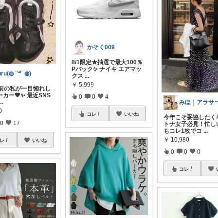
かそく009
8/1限定★抽選で最大100％
Pバック✨ ナイキ エアマッ
uru(◍ ´꒳` ◍)
クス
...
￥
5,999
目前の私が一目惚れし
カー🖤✨ 最近SNS
0
0
4
...
0
コレ
いいね
今年こそ妥協したく
0
17
トナ女子必見！忙し
もコレ1枚でコ
...
￥
10,980
レ
いいね
0
0
0
コレ