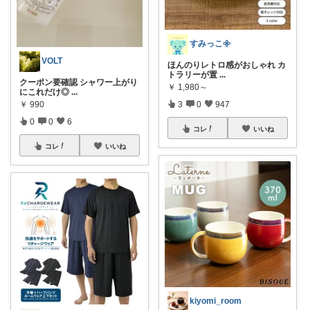
すみっこ𖧷
VOLT
ほんのりレトロ感がおしゃれ カ
トラリーが置
...
クーポン要確認 シャワー上がり
￥
1,980～
にこれだけ◎
...
￥
990
3
0
947
0
0
6
コレ
いいね
コレ
いいね
kiyomi_room