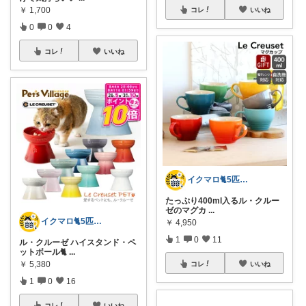
￥
1,700
コレ
いいね
0
0
4
コレ
いいね
イクマロ🐈5匹の猫とおうちカフェ☕️
たっぷり400ml入るル・クルー
ゼのマグカ
...
イクマロ🐈5匹の猫とおうちカフェ☕️
￥
4,950
1
0
11
ル・クルーゼ ハイスタンド・ペ
ットボール🐈
...
￥
5,380
コレ
いいね
1
0
16
コレ
いいね