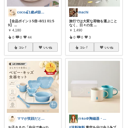
coco🍒1歳👶🏻5歳🐈
machi
【全品ポイント5倍~8/11 01:5
旅行では大変な荷物を運ぶこと
9】
...
なく、日々の生
...
￥
4,180
￥
1,490
0
0
44
0
0
3
コレ
いいね
コレ
いいね
ママが笑顔だと、家族みんなが笑顔になる。
ri-ko＠陶磁器・インテリア雑貨好き
お子さまの「自分で食べた
#送料無料
青空を分け合う☕ブ