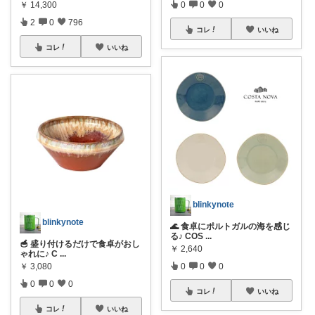
￥
14,300
0
0
0
2
0
796
コレ
いいね
コレ
いいね
blinkynote
blinkynote
🌊 食卓にポルトガルの海を感じ
る♪ COS
...
🥣 盛り付けるだけで食卓がおし
￥
2,640
ゃれに♪ C
...
￥
3,080
0
0
0
0
0
0
コレ
いいね
コレ
いいね