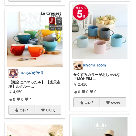
kiyomi_room
いいものがかり
☕くすみカラーがおしゃれな
「MOHEIM
...
【完全にハマった🔥】 【楽天市
￥
2,420
場】ルクルー
...
￥
4,950
0
0
0
0
0
4
コレ
いいね
コレ
いいね