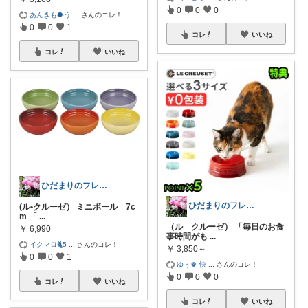
0
0
0
あんきも🐡う
...
さんのコレ！
0
0
1
コレ
いいね
コレ
いいね
ひだまりのフレンチ🩷ガーデン
ひだまりのフレンチ🩷ガーデン
(ル•クルーゼ） ミニボール 7c
m 「
...
（ル クルーゼ） 「毎日のお食
￥
6,990
事時間がも
...
イクマロ🐈5
...
さんのコレ！
￥
3,850～
0
0
1
ゆぅ🍀︎ 快
...
さんのコレ！
0
0
0
コレ
いいね
コレ
いいね