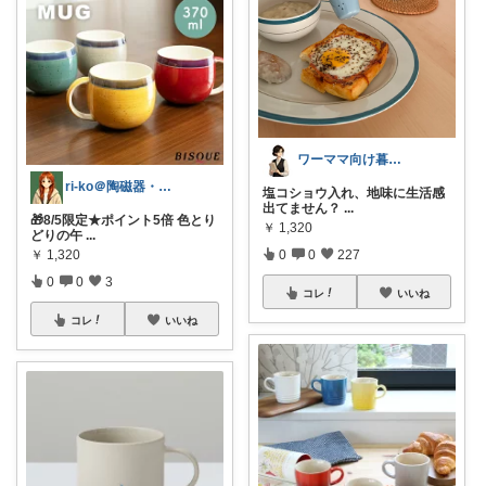
ワーママ向け暮らしの便利グッズROOM
ri-ko＠陶磁器・インテリア雑貨好き
塩コショウ入れ、地味に生活感
出てません？
...
🎁8/5限定★ポイント5倍 色とり
￥
1,320
どりの午
...
￥
1,320
0
0
227
0
0
3
コレ
いいね
コレ
いいね