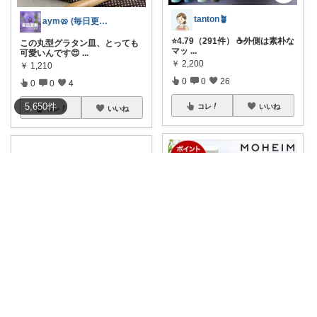
tanton🪴
aym🥨 (毎日更新してます🙌)
⭐4.79（291件） ☕外側は素朴な
この丸型グラタン皿、とっても
マッ
...
可愛いんです😍
...
￥
2,200
￥
1,210
0
0
26
0
0
4
5,650
件
コレ
いいね
コレ
いいね
Daily Select｜日用品・食品
saki_121
【北欧モヘイム】朝のコーヒー
Iittala Alvar Aaltoプラ
...
が、もっと上質
...