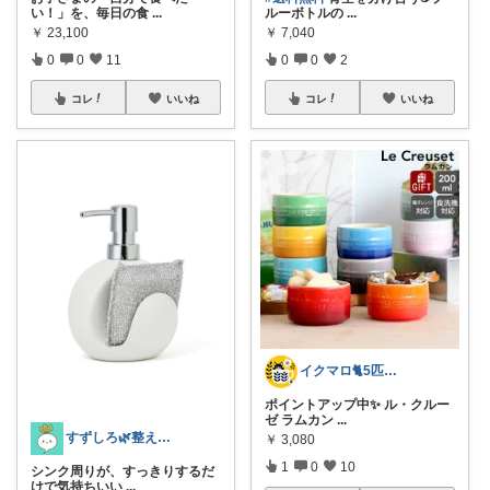
い！」を、毎日の食
...
ルーボトルの
...
￥
23,100
￥
7,040
0
0
11
0
0
2
コレ
いいね
コレ
いいね
イクマロ🐈5匹の猫とおうちカフェ☕️
ポイントアップ中✨ ル・クルー
ゼ ラムカン
...
すずしろ🌿整えながら、ゆるく暮らす
￥
3,080
1
0
10
シンク周りが、すっきりするだ
けで気持ちいい
...