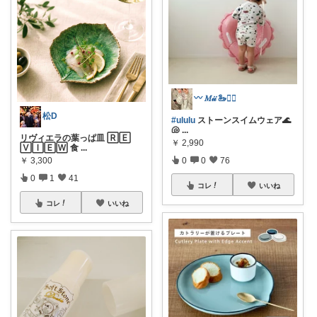
〰️ 𝑀𝒾𝒾 🦢⛓️‍💥
松D
#ululu
ストーンスイムウェア🌊
🐚
...
リヴィエラの葉っぱ皿 🅁🄴
￥
2,990
🅅🄸🄴🅆 食
...
￥
3,300
0
0
76
0
1
41
コレ
いいね
コレ
いいね