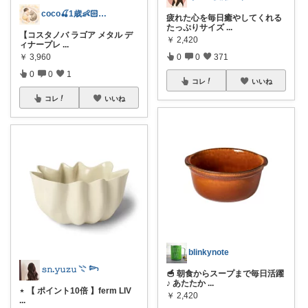
coco🍒1歳👶🏻5歳🐈
疲れた心を毎日癒やしてくれる
たっぷりサイズ
...
【コスタノバ ラゴア メタル デ
￥
2,420
ィナープレ
...
￥
3,960
0
0
371
0
0
1
コレ
いいね
コレ
いいね
blinkynote
𝚜𝚗.𝚢𝚞𝚣𝚞 𓇢 𓆸
🥣 朝食からスープまで毎日活躍
♪ あたたか
...
⋆ 【 ポイント10倍 】ferm LIV
￥
2,420
...