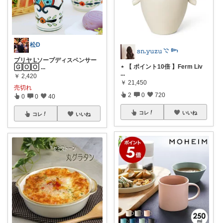
松D
𝚜𝚗.𝚢𝚞𝚣𝚞 𓇢 𓆸
プリヤ Lソープディスペンサー
⋆ 【 ポイント10倍 】Ferm Liv
🄶🄾🄾
...
...
￥
2,420
￥
21,450
売切れ
2
0
720
0
0
40
コレ
いいね
コレ
いいね