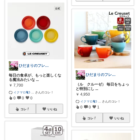
ひだまりのフレンチ🩷ガーデン
ひだまりのフレンチ🩷ガーデン
毎日の食卓が、もっと楽しくな
る魔法みたいな
...
（ル クルーゼ） 毎日をちょっ
￥
7,700
と特別にし
...
イクマロ🐈5
...
さんのコレ！
￥
4,950
0
0
0
イクマロ🐈5
...
さんのコレ！
0
0
1
コレ
いいね
コレ
いいね