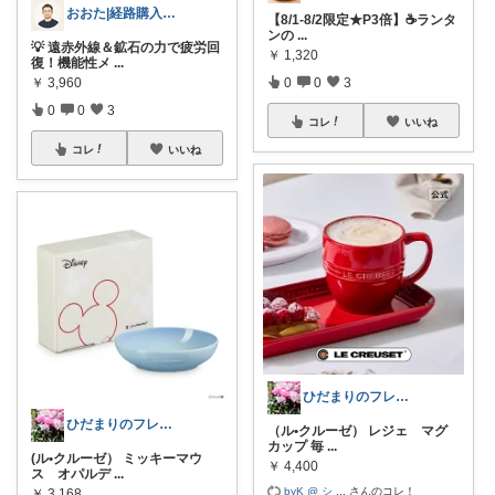
おおた|経路購入感謝😊
【8/1-8/2限定★P3倍】☕ランタ
ンの
...
💡 遠赤外線＆鉱石の力で疲労回
￥
1,320
復！機能性メ
...
￥
3,960
0
0
3
0
0
3
コレ
いいね
コレ
いいね
ひだまりのフレンチ🩷ガーデン
ひだまりのフレンチ🩷ガーデン
（ル•クルーゼ） レジェ マグ
カップ 毎
...
(ル•クルーゼ） ミッキーマウ
￥
4,400
ス オパルデ
...
byK @ シ
...
さんのコレ！
￥
3,168