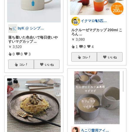
イクマロ🐈5匹の猫とおうちカフェ☕️
byK @ シンプル好き
ルクルーゼマグカップ 200ml こ
ろん
...
落ち着いた色合いで毎日使いや
￥
3,080
すいマグカップ
...
￥
3,520
1
0
4
0
0
3
コレ
いいね
コレ
いいね
ろこ♡愛用アイテム❤️