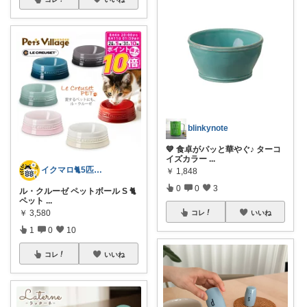
blinkynote
💙 食卓がパッと華やぐ♪ ターコ
イズカラー
...
イクマロ🐈5匹の猫とおうちカフェ☕️
￥
1,848
0
0
3
ル・クルーゼ ペットボール S 🐈
ペット
...
￥
3,580
コレ
いいね
1
0
10
コレ
いいね