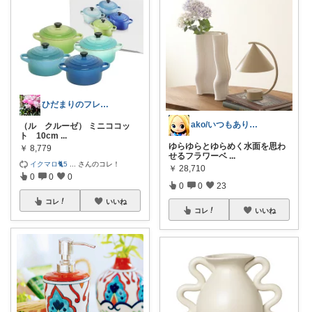
ひだまりのフレンチ🩷ガーデン
ako/いつもありがとう🌈5日感謝
（ル クルーゼ） ミニココッ
ト 10cm
...
ゆらゆらとゆらめく水面を思わ
￥
8,779
せるフラワーベ
...
イクマロ🐈5
...
さんのコレ！
￥
28,710
0
0
0
0
0
23
コレ
いいね
コレ
いいね