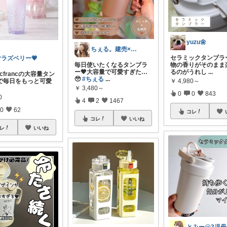
yuzu🌼
ちぇる。建売×暖色お家づくり
セラミックタンブラ
ラズベリー💗
毎日使いたくなるタンブラ
物の香りがそのまま
ー🤎大容量で可愛すぎた…
るのがうれし
...
ancfrancの大容量タン
🥹
#ちぇる
...
￥
4,980～
で毎日をもっと可愛
￥
3,480～
0
0
843
0
4
2
1467
0
62
コレ
コレ
いいね
レ
いいね