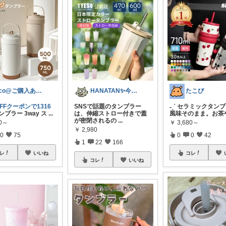
aco@ご購入ありがとうございます✨️
HANATAN✨今日たのしかった✨
たこぴ
OFFクーポンで1316
SNSで話題のタンブラー
˗ˏˋ セラミックタンブラ
ンブラー 3way ス
...
は、伸縮ストロー付きで蓋
風味そのまま。お茶
が密閉されるの
...
80～
￥
3,680～
￥
2,980
0
75
0
0
42
1
22
166
レ
いいね
コレ
コレ
いいね