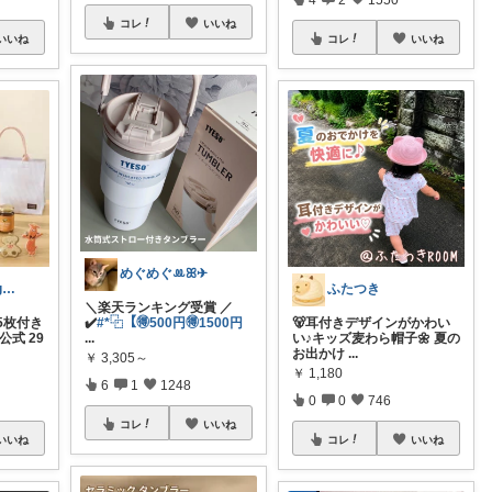
コレ
いいね
いいね
コレ
いいね
めぐめぐꔛꕤ✈︎
良い暮らし｜ig@yoikurashi
ふたつき
＼楽天ランキング受賞 ／
5枚付き
✔️
#*⿻【🉐500円🉐1500円
🐻耳付きデザインがかわい
公式 29
...
い♪キッズ麦わら帽子🌼 夏の
お出かけ
...
￥
3,305～
￥
1,180
6
1
1248
0
0
746
コレ
いいね
いいね
コレ
いいね