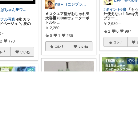
niji＋（ニジプラス）感謝しています
#ポイント6倍
「もう
たばちゃん🖤ワンオペママ👶⌇朝コレ
🥤スクエア型がおしゃれ💛
外使えない！3way
大容量700mlウォーターボ
ブラー
...
ジナル写真
4枚 カラ
トル✨
...
￥
2,680～
ドベージュ ＼ 夏の
￥
2,280
2
0
997
90～
0
1
236
2
770
コレ
コレ
いいね
レ
いいね
夏の外出、飲み物が
 day
SeaMoo🌼しーむー🌼
なるの地味にストレス
ESOの
...
コック＊ キッズスト
#オリジナル写真
これ、買
￥
2,980
ル 400ml ストロー
ってよかった〜！ こういう