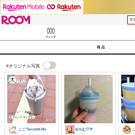
ROOM
Feed
商品
#オリジナル写真
ここ*Second-life
おちむ🤍🏹