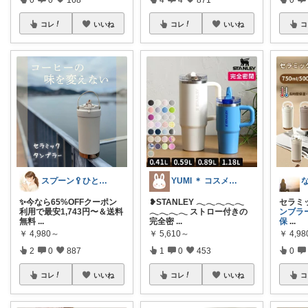
コレ
いいね
コレ
いいね
コ
スプーン🥄ひとさじの暮らし
YUMI ＊ コスメと暮らし🌱
✨今なら65%OFFクーポン
❥︎STANLEY 𓂃𓂃𓂃𓂃𓂃
セラミ
利用で最安1,743円〜＆送料
𓂃𓂃𓂃𓂃 ストロー付きの
ンブラ
無料
...
完全密
...
保
...
￥
4,980～
￥
5,610～
￥
4,9
2
0
887
1
0
453
0
コレ
いいね
コレ
いいね
コ