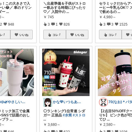
っ！この大きさで入
＼出産準備＆子供がストロ
セラミックだからア
ーい😂／ 車のドリン
ー飲みする時期にぴったり
ーヒー牛乳もOK♡ 
ダー
...
🤍／ 入院中の
...
で飲めるの
...
50～
￥
745
￥
4,980～
2
948
3
1
826
3
3
1525
レ
いいね
コレ
いいね
コレ
ゆゆ🌿やさしい暮らしROOM
かな💛いつもありがとうございます
ラミック加工で金属
⚪️ランキング1位常連 シダ
【2点目50%OFFク
✨SNSで話題のおし
ガー 正規品
#水筒
#ストロ
り✨】 ピンク色が可
ンブラ
...
...
てひ
...
80～
￥
3,680～
￥
2,580～
3
646
0
0
622
3
2
1026