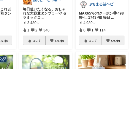
とみー@3児母の部屋⭐️
あんどーなつ🍩 毎日楽しくご機嫌に
ぷちまる🐹ベビー子供服♡
これ以
毎日使いたくなる、おしゃ
万能タン
れな大容量タンブラー🤍 セ
MAX65%offクーポン🉐 498
ラミックコ
...
0円→1743円‼️ 毎日
...
￥
3,480～
￥
4,980～
1
2
340
0
1
114
いいね
コレ
いいね
コレ
いいね
れん｜旅と暮らしの愛用品
omomo✨
ミントチョコ🌱いつもありがとう
ぬるく
⭐️タンブラー⭐️ 北欧テイスト
🌱作って、そのまま持ち運
 TY
のハリネズミのデザイン、S
べる♡2in1折りたたみ製氷
CA
...
ボトル
...
￥
2,530
￥
1,680～