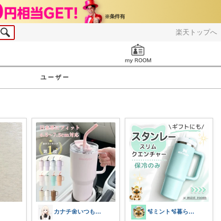
楽天トップへ
お知らせ
ユーザー
カナチ🌼いつもご覧くださり感謝ꕤ
🫧ミント🫧暮らし⋆ﾟファッション⋆ﾟ