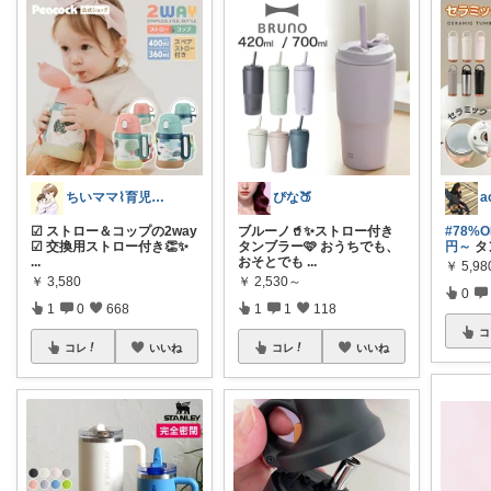
ちいママ⌇育児グッズ𖤣𖥧𖥣𖡡
ぴな🍑
☑︎ ストロー＆コップの2way
ブルーノ🥤✨ストロー付き
#78%
☑︎ 交換用ストロー付き👏✨
タンブラー🩷 おうちでも、
円～
タ
...
おそとでも
...
￥
5,9
￥
3,580
￥
2,530～
0
1
0
668
1
1
118
コ
コレ
いいね
コレ
いいね