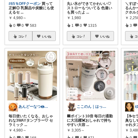
#65％OFFクーポン
買って
丸い氷ができてかわいい♡
＼すぽ
正解◎ 乳製品や炭酸にも使
ストローもついてる 色違い
るんか
えるセ
...
も買ったよ
...
クホル
￥
4,980～
￥
1,980
￥
2,2
0
0
583
1
0
1315
3
コレ
いいね
コレ
いいね
コ
あんどーなつ🍩 毎日楽しくご機嫌に
ここのん｜はっぴいライフ💓
毎日使いたくなる、おしゃ
🟥ポイント10倍 毎日の通勤
【☕セ
れな3WAYタンブラー🤍 セ
に大活躍💓おしゃれで持ち
臭なし
ラミック
...
やすい大容
...
ゃれタ
￥
4,980～
￥
3,305～
￥
3,4
0
0
168
4
4
871
0