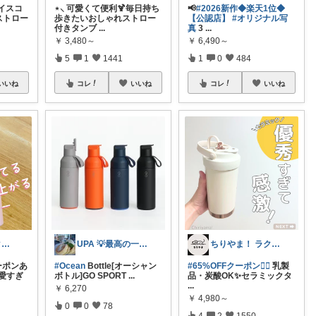
イスコ
⋆⸜ 可愛くて便利🍹毎日持ち
📢
#2026新作◆楽天1位◆
ストロー
歩きたいおしゃれストロー
【公認店】
#オリジナル写
付きタンブ
...
真
3️
...
￥
3,480～
￥
6,490～
5
1
1441
1
0
484
いいね
コレ
いいね
コレ
いいね
70(なお)＊バタバタな毎日をご機嫌に♡
UPA 💡最高の一日を💡
ちりやま！ ラク×便利グッズ🫧
ーポンあ
#Ocean
Bottle[オーシャン
#65%OFFクーポン❤️‍🔥
乳製
愛すぎ
ボトル]GO SPORT
...
品・炭酸OK✨セラミックタ
...
￥
6,270
￥
4,980～
0
0
78
4
2
1550