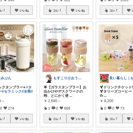
レ
いいね
コレ
いいね
コレ
なみぷん
もすこり@おうち満喫＆外出頑張る
ックタンブラー⭐︎
#タ
🌟【ガラスタンブラー】​お
🍹ドリンクチケット
ー
#セラミック
#水筒
#
出かけやデスクワークの
🍹タリーズコーヒー 
時、とにかく使
...
th
...
80～
￥
2,690～
￥
8,200
0
274
1
0
666
0
0
73
レ
いいね
コレ
いいね
コレ