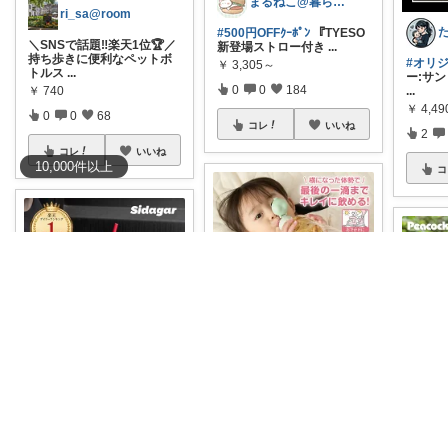
まるねこ@暮らしと子育て🐈️🌸
ri_sa@room
#500円OFFｸｰﾎﾟﾝ
『TYESO
＼SNSで話題‼️楽天1位🏆／
新登場ストロー付き
...
持ち歩きに便利なペットボ
#オリ
￥
3,305～
トルス
...
ー:サン
0
0
184
￥
740
...
￥
4,4
0
0
68
コレ
いいね
2
コレ
いいね
10,000
件
以上
コ
ももぴ♡ 子育てグッズとおやつ♡
まぁ🐻💕 いつもありがとう💓
♡おもり付きペットボトル
&
ストロー ♡出産準備に！ ♡
リボンモチーフ ストローダ
子供のマグ
...
ンブラー 710ml 当店オリジ
＊ピー
￥
740
ナ
...
ローボト