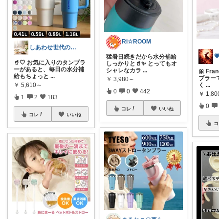
Ri☆ROOM
しあわせ世代のおすすめ便

猛暑日続きだから水分補給
🥤🤍 お気に入りのタンブラ
しっかりと🥤✨ とってもオ
ーがあると、毎日の水分補
シャレなカラ
...
🎀 Fr
給もちょっと
...
ブラー
￥
3,980～
￥
5,610～
く
...
0
0
442
￥
1,80
1
2
183
0
コレ
いいね
コレ
いいね
コ