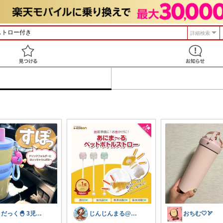
詳細検索
見つける
こだっく🐣 3児のママ
じんじんまる@2歳児ママ
おちむ🤍🏹