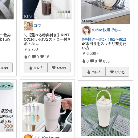
コウ
のの🌿快適で心地よい暮らし♡
ー 飲み
​＼【選べる特典付き】KINT
楽しめ
Oのおしゃれなストロー付き
#半額クーポン！8/1〜8/12
ボトル
...
🌿水回りをスッキリ整えた
い方
...
￥
2,750
￥
6,500～
0
0
18
0
0
855
いいね
コレ
いいね
コレ
いいね