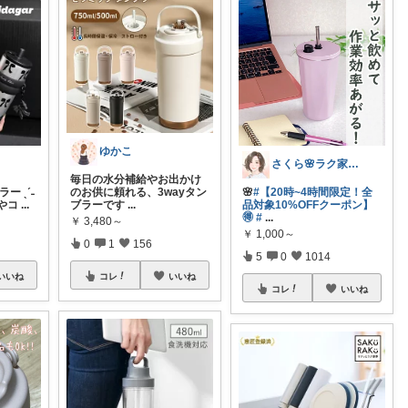
ゆかこ
さくら🌸ラク家事&便利な生活雑貨🏠️
毎日の水分補給やお出かけ
ー ˎˊ˗
のお供に頼れる、3wayタン
🌸
#【20時~4時間限定！全
やコ
...
ブラーです
...
品対象10%OFFクーポン】
🉐
#
...
￥
3,480～
￥
1,000～
0
1
156
5
0
1014
いいね
コレ
いいね
コレ
いいね