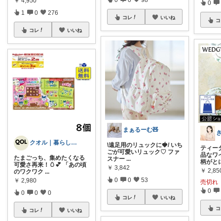
￥
4,950
0
1
0
276
コレ
いいね
コ
コレ
いいね
まぁるーむ🧸
クオル｜暮らしの「質」爆上げ🈁
\遠足用のリュックに🍓/ いち
ティータ
ごが可愛いリュック♡ ファ
品なワ
たまごっち、集めたくなる
スナー
...
柄がと
可愛さ再来！🥚💕 「あの頃
￥
3,842
￥
2,8
のワクワク
...
0
0
53
￥
2,980
売切れ
0
0
0
0
コレ
いいね
コ
コレ
いいね