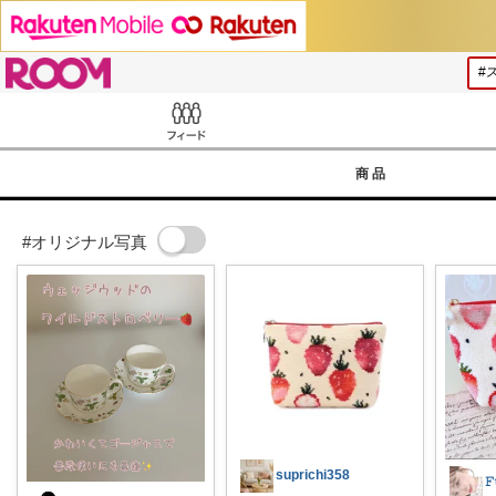
ROOM
Feed
商品
#オリジナル写真
suprichi358
𝙵