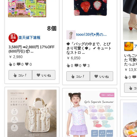
tooo⌇30代⌖男の子のママ👦🏻
楽天値下速報
🍓「バッグの中まで、とび
3,580円 ➡2,980円 17%OFF
きり可愛く🍓」 ✔ キュート
(600円引) 📦
...
なストロ
...
いちご
￥
2,980
￥
6,050
た 可愛
たっぷ
0
0
0
0
0
3
￥
13,9
コレ
いいね
コレ
いいね
0
コ