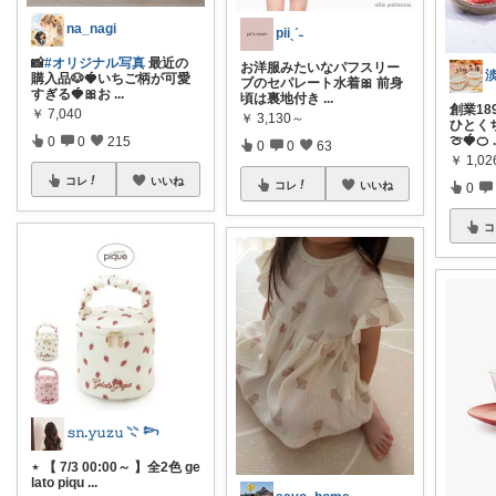
na_nagi
piiˎˊ˗
📸
#オリジナル写真
最近の
お洋服みたいなパフスリー
購入品🐶🍓いちご柄が可愛
ブのセパレート水着🎀 前身
すぎる🍓🎀お
...
頃は裏地付き
...
創業18
￥
7,040
￥
3,130～
ひとく
🍈🍓🍊
0
0
215
0
0
63
￥
1,02
コレ
いいね
コレ
いいね
0
コ
𝚜𝚗.𝚢𝚞𝚣𝚞 𓇢 𓆸
⋆ 【 7/3 00:00～ 】全2色 ge
lato piqu
...