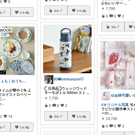
0
9
かわいいサー
...
￥
7,700
コレ
いいね
レ
いいね
0
0
2
コレ
IG🕊‎emmanyon‎🤍
きょも｜おうちを楽しく🏠購入感謝✨
‎𓊆 日用品𓊇ウェッジウッド
イムが華やぐ☕️ 上
サーモボトル 500ml スト
...
イルドストロベリー
￥
7,700
に
...
50～
#オリジナル写真
🫧
0
0
2
ラピケの新作🍓スト
ーの
...
1
74
コレ
いいね
￥
14,740
0
0
3
レ
いいね