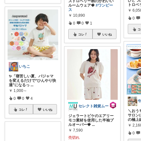
ひとつに
ストロベリー柄のかわいい
トロベ
ルームウェア🍓
#ワンピー
ス
￥
6,05
￥
10,890
0
0
0
1
コ
コレ
いいね
いちこ
✨「寝苦しい夏、パジャマ
を変えるだけで“ひんやり快
適”になるっ
...
￥
1,000～
0
0
4
午
セレクト雑貨ムー
コレ
いいね
＼おう
サロン
ジェラートピケのエアリー
の極上
モコ素材を使用した半袖プ
ルオーバー🍓
...
￥
2,16
￥
7,590
0
売切れ