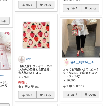
コレ
いいね
コレ
いいね
いいね
ui♡
ig🌷__lily134__🌷
｟再入荷｠フェイラーのハ
ンカチの定番とも言える、
とっても可愛いよ♡ コンパ
大人気のストロ
...
クトなのに、お財布やスマ
ゆあ🧸可愛いものが好き
ートフォンな
...
￥
2,970
￥
16,500
⟡.· ジェ
売切れ
ロベリ
2
0
117
1
2
162
コレ
いいね
コレ
いいね