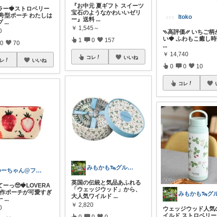
『お中元 夏ギフト スイーツ
ラー🍓ストロベリー
宝石のようなかわいいゼリ
 舟型ポーチ わたしは
Itoko
ー』送料
...
プ
...
￥
1,545～
0
⳹高評価⳼ いちご柄
い🍓 ふわもこ癒し時間
1
0
157
0
70
...
￥
14,740
コレ
いいね
レ
いいね
0
0
10
コレ
みもかも🦦グルメ☕️アンティーク🕰️
ゆーちゃん@フォロワーさまから購入💕
英国の伝統と気品あふれる
ーっ🥺🍓LOVERA
「ウェッジウッド」から、
新作ポーチが可愛すぎ
大人気ワイルド
...
一
...
￥
2,820
0
ウェッジウッド人気
イルド ストロベリ
0
0
0