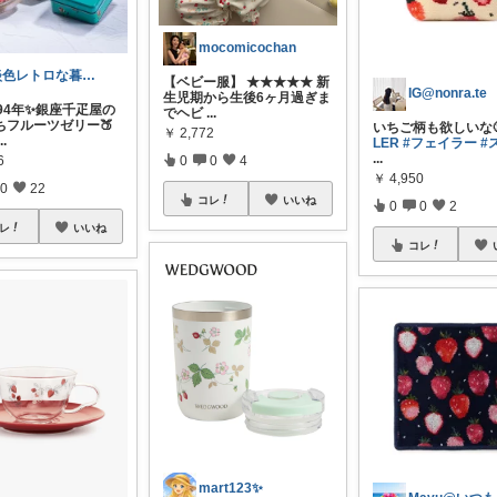
mocomicochan
淡色レトロな暮らし Moka Grace
【ベビー服】 ★★★★★ 新
IG@nonra.te
生児期から生後6ヶ月過ぎま
94年✨銀座千疋屋の
でヘビ
...
ちフルーツゼリー🍑
いちご柄も欲しいな
￥
2,772
...
LER
#フェイラー
#
...
0
0
4
6
￥
4,950
0
22
コレ
いいね
0
0
2
レ
いいね
コレ
mart123✨