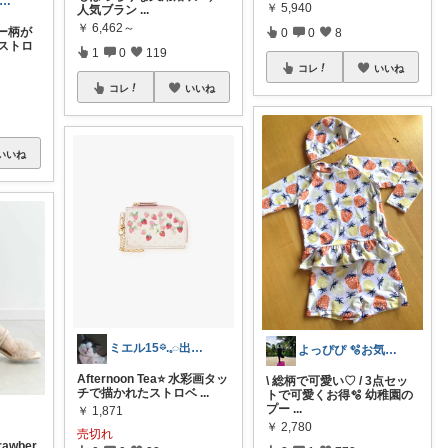
ayu@いつも感謝😊こっそり購入🌸
￥
5,940
人気ブラン
...
￥
6,462～
ー柄が
0
0
8
ストロ
1
0
119
コレ
いいね
コレ
いいね
いいね
ミエル15𖡼.𓈒◌出会いに感謝です。
よっぴぴ 🫧お気に入りに囲まれた暮らし
Afternoon Tea⭐️ 水彩画タッ
\ 総柄で可愛い♡ / 3点セッ
チで描かれたストロベ
...
トで可愛くお得🫧 幼稚園の
プー
...
￥
1,871
￥
2,780
売切れ
rawber