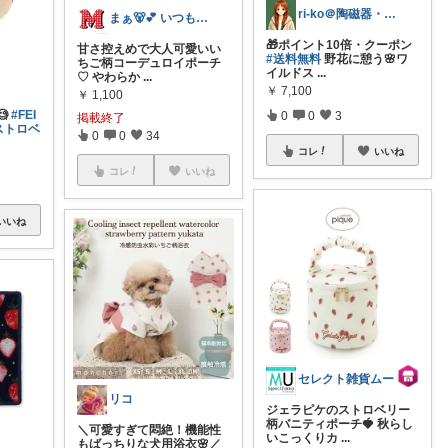
ri-ko＠陶磁器・インテリア雑貨好き
まぁ🐻💕 いつもありがとう💓
🎁ポイント10倍・クーポン
甘さ控えめで大人可愛いい
#送料無料
野花に憩う🌸ワ
ちご柄コーデュロイポーチ
イルドス
...
♡ やわらか
...
￥
7,100
￥
1,100
🧐
#FEI
0
0
3
掲載終了
ストロベ
0
0
34
コレ
いいね
コレ
いいね
いいね
セレクト雑貨ムー
リコ
ジェラピケのストロベリー
柄バニティポーチ🍓 秋らし
＼可愛すぎて悶絶！機能性
いこっくりカ
...
もばっちりな犬用浴衣🌸／