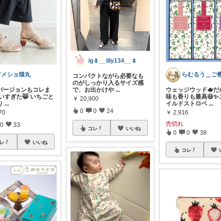
ig🌷__lily134__🌷
アメショ猫丸
コンパクトながら必要なも
のがしっかり入るサイズ感
で、お出かけや
...
ウェッジウッド🫖だ
バージョンもコレま
味も香りも最高😆✨
いすぎた😸 いちごと
￥
20,900
イルドストロベ
...
り
...
0
0
24
￥
2,916
70
売切れ
0
33
コレ
いいね
0
0
38
レ
いいね
コレ