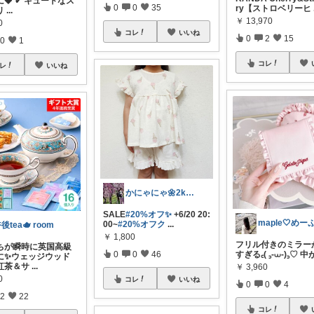
🍓 ✔ キュートなス
0
0
35
ry【ストロベリーヒ
リ
...
￥
13,970
0
コレ
いいね
0
2
15
0
1
コレ
レ
いいね
かにゃにゃ🌼2kids mama
SALE
#20%オフ✨
+6/20 20:
maple🤍めー
00~
#20%オフク
...
後tea🫖 room
￥
1,800
フリル付きのミラー
ちが瞬時に英国高級
すぎる꜀( ꜆-⩊-)꜆♡ 
0
0
46
に✨ウェッジウッド
紅茶＆サ
...
￥
3,960
0
コレ
いいね
0
0
4
2
22
コレ