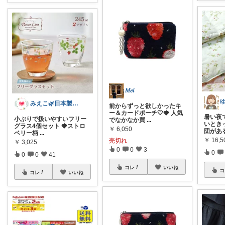
𝑀𝑒𝑖
みえこ🌿日本製収集中
前からずっと欲しかったキ
ー＆カードポーチ🤍🍓 人気
暑い夜
小ぶりで扱いやすいフリー
でなかなか買
...
いとき
グラス4個セット 🍓ストロ
￥
6,050
団があ
ベリー柄
...
￥
16,5
売切れ
￥
3,025
0
0
3
0
0
0
41
コレ
いいね
コ
コレ
いいね