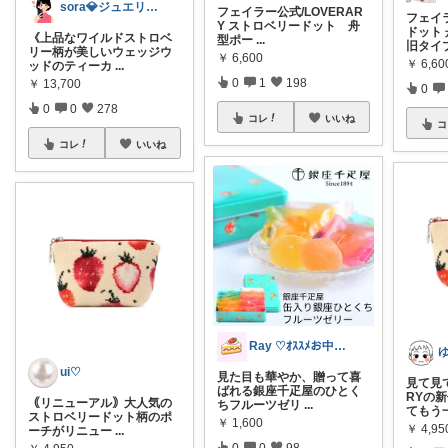
sora💎ジュエリールーム
フェイラー公式/LOVERAR
フェイ
Y ストロベリードット 舟
ドット
《上品なワイルドストロベ
型ポー
...
旧タイ
リー柄が美しいウェッジウ
￥
6,600
￥
6,60
ッドのティーカ
...
0
1
198
￥
13,700
0
0
0
278
コレ
いいね
コ
コレ
いいね
Ray ♡ｵｽｽﾒお中元ｷﾞﾌﾄ♡
ui♡
見た目も華やか、贈って喜
見て見て
ばれる銀座千疋屋のひとく
RYの
｟リニューアル｠大人気の
ちフルーツゼリ
...
てもう
ストロベリードット柄のポ
￥
1,600
￥
4,95
ーチがリニュー
...
0
0
98