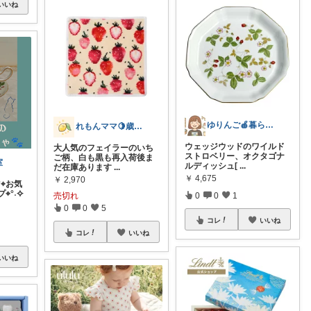
いいね
ゆりんご🍎暮らしにまつわるおすすめ品
れもんママ🍋歳の差3姉妹の母
ウェッジウッドのワイルド
大人気のフェイラーのいち
ストロベリー、オクタゴナ
ご柄、白も黒も再入荷後ま
室
ルディッシュ[
...
だ在庫あります
...
￥
4,675
￥
2,970
°⌖お気
⌖°˖✧
売切れ
0
0
1
0
0
5
コレ
いいね
コレ
いいね
いいね