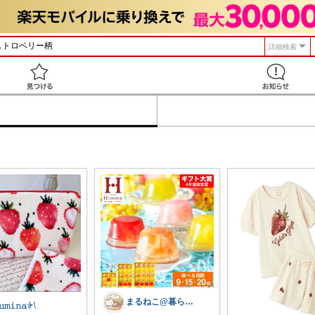
詳細検索
見つける
まるねこ@暮らしと子育て🐈️🌸
𝚞𝚖𝚒𝚗𝚊𓍯