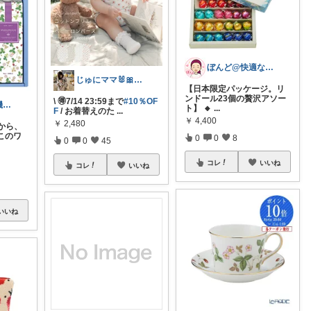
ぼんど@快適な暮らし
じゅにママ🐰🎀2yboyワーママ
【日本限定パッケージ。リ
ンドール23個の贅沢アソー
\ 🉐7/14 23:59まで
#10％OF
らむるう＿ご機嫌な毎日
ト】 🔸
...
F
/ お着替えのた
...
￥
4,400
￥
2,480
から、
このワ
0
0
8
0
0
45
コレ
いいね
コレ
いいね
いいね