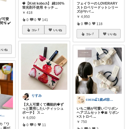
🍓【Knit kobo.h】 綿100%
フェイラーの LOVERARY
蛍光剤不使用 キッチ
...
ストロベリードットシリー
ズがヤバ
...
￥
418
￥
4,950
が可愛
0
0
141
🫧 ✔️
0
0
118
コレ
いいね
コレ
いいね
いいね
りすみ
coco🍒1歳👶🏻5歳🐈
【大人可愛くて機能的🍓ず
っと愛用したいティッシュ
いちご柄が可愛い♡リボン
ポーチ】 ス
...
ヘアゴムセット🍓🎀 リボン
みもかも🦦グルメ☕️アンティーク🕰️
×ストロベ
...
￥
6,050
￥
750
の「ワ
0
0
11
ー」柄が
0
0
2