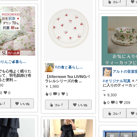
コレ
ゆりんご🍎暮らしにまつわるおすすめ品
Yの食と暮らしのROOM
でも心地よく眠りた
アルトの音楽
って、羽毛肌掛け布
【Afternoon Tea LIVINGパ
ると便利
...
ラレルシリーズの食
...
#オリジナル写真
✧˖
00
に入りのティーカップ
￥
1,980
...
0
0
0
0
1
￥
9,300
0
0
209
レ
いいね
コレ
いいね
コレ