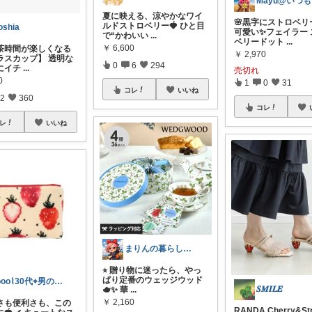
M
夏に映える、涼やかなワイ
🌸黒字にストロベリ
ルドストロベリー🍓 ひと目
oshia
可愛い✨フェイラー 
で“かわいい
...
ベリードット
...
￥
6,600
紅茶時間が楽しくなる
￥
2,970
ラスカップ】 透明な
0
6
294
にイチ
...
売切れ
0
1
0
31
コレ
いいね
2
360
コレ
レ
いいね
まりんの暮らしと体整え癒しROOM🌈
⭐︎ 贈り物に迷ったら、やっ
ぱり定番のウェッジウッド
tooo⌇30代⌖男の子のママ👦🏻
𝑺𝑴𝑰𝑳𝑬
🫖✨ 華
...
￥
2,160
愛さも便利さも、この
RANDA Cherry&St