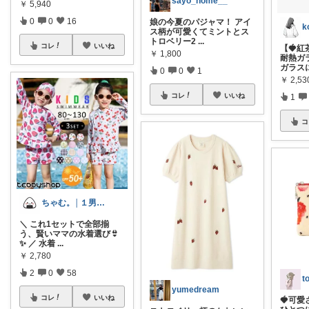
sayo_home__
￥
5,940
0
0
16
娘の今夏のパジャマ！ アイ
k
ス柄が可愛くてミントとス
トロベリー2
...
コレ
いいね
【🍓
￥
1,800
耐熱ガ
ガラス
0
0
1
￥
2,53
コレ
いいね
1
コ
ちゃむ。│１男２女＋🐶のふっくらママ
＼ これ1セットで全部揃
う、賢いママの水着選び👙
✨ ／ 水着
...
￥
2,780
2
0
58
yumedream
コレ
いいね
🍓可