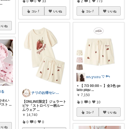
2
1
773
0
0
33
...
コレ
いいね
コレ
いいね
いいね
𝚜𝚗.𝚢𝚞𝚣𝚞 𓇢 𓆸
⋆ 【 7/3 00:00～ 】全3色 ge
lato piqu
...
ぷる
ナリのお得セレクト
￥
7,150
かわい
【ONLINE限定】ジェラート
0
0
10
中がスト
...
ピケ「ストロベリー柄ルー
ムウェア
...
コレ
いいね
￥
14,740
0
0
0
いいね