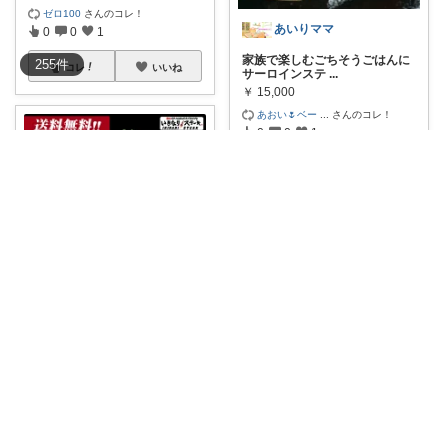
ゼロ100
さんのコレ！
あいりママ
0
0
1
家族で楽しむごちそうごはんに
255
件
コレ
いいね
サーロインステ
...
￥
15,000
あおい🌷ベー
...
さんのコレ！
0
0
1
コレ
いいね
あいりママ
家族で楽しむごちそうごはんに
サーロインステ
...
￥
7,270～
ぺーた＠食いし
...
さんのコレ！
あいりママ
0
0
0
家族で楽しむごちそうごはんに