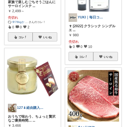
家族で楽しむごちそうごはんに
サーロインステ
...
￥
2,499～
YUKI｜毎日コツコツ更新✨
売切れ
🌸78kgか
...
さんのコレ！
🍷 [2022] クラシック シングル
0
0
2
エ
...
￥
980
コレ
いいね
売切れ
0
0
10
コレ
いいね
127🌷経由購入感謝✨
おうちで味わう、ちょっと贅沢
なご褒美時間…
...
￥
3,466