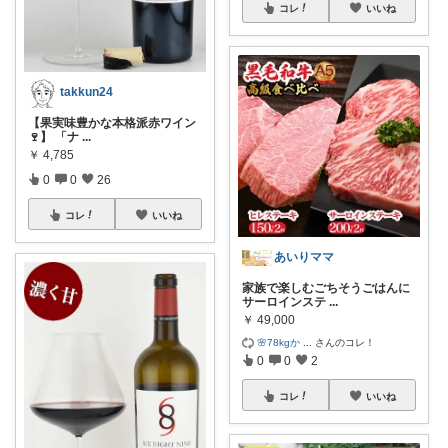
コレ
いいね
takkun24
【果実味豊かな本格派赤ワイン
🍷】 「ナ
...
￥
4,785
0
0
26
コレ
いいね
あいりママ
家族で楽しむごちそうごはんに
サーロインステ
...
￥
49,000
🌸78kgか
...
さんのコレ！
0
0
2
コレ
いいね