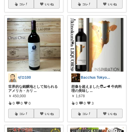
コレ
いいね
コレ
いいね
ゼロ100
Bacchus Tokyo Wine
世界的な銘醸地として知られる
想像を超えました🧑‍🍳🥩 牛肉料
アメリカ・カリ
...
理の美味し
...
￥
450,000
￥
1,678
0
0
0
0
0
3
コレ
いいね
コレ
いいね