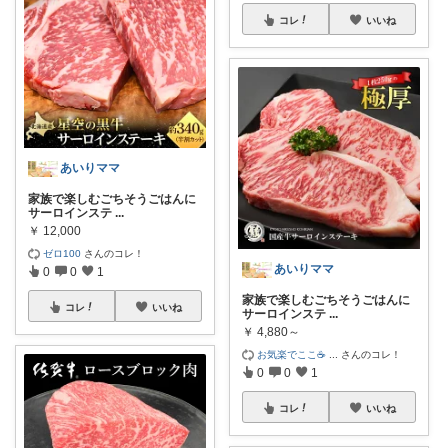
コレ
いいね
あいりママ
家族で楽しむごちそうごはんに
サーロインステ
...
￥
12,000
ゼロ100
さんのコレ！
あいりママ
0
0
1
家族で楽しむごちそうごはんに
コレ
いいね
サーロインステ
...
￥
4,880～
お気楽でここ☕
...
さんのコレ！
0
0
1
コレ
いいね