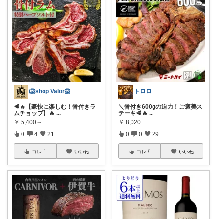
🦁shop Valor🦁
トロロ
🥩🔥【豪快に楽しむ！骨付きラ
＼骨付き600gの迫力！ご褒美ス
ムチョップ】🔥
...
テーキ🥩🔥
...
￥
5,400～
￥
8,020
0
4
21
0
0
29
コレ
いいね
コレ
いいね