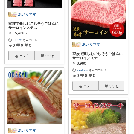
あいりママ
家族で楽しむごちそうごはんに
サーロインステ
...
￥
15,430～
コアラ
さんのコレ！
あいりママ
0
0
0
家族で楽しむごちそうごはんに
コレ
いいね
サーロインステ
...
￥
8,980
akohem
さんのコレ！
0
0
0
コレ
いいね
あいりママ