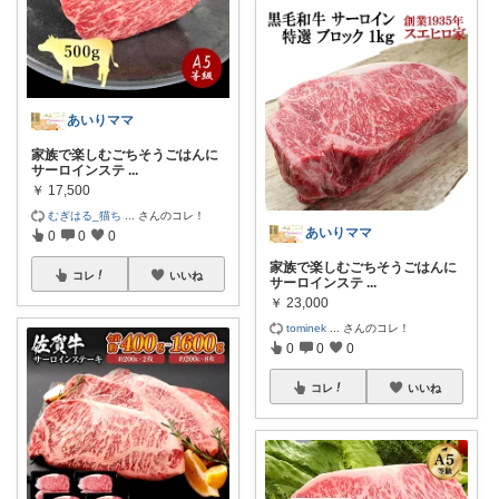
あいりママ
家族で楽しむごちそうごはんに
サーロインステ
...
￥
17,500
むぎはる_猫ち
...
さんのコレ！
あいりママ
0
0
0
家族で楽しむごちそうごはんに
コレ
いいね
サーロインステ
...
￥
23,000
tominek
...
さんのコレ！
0
0
0
コレ
いいね