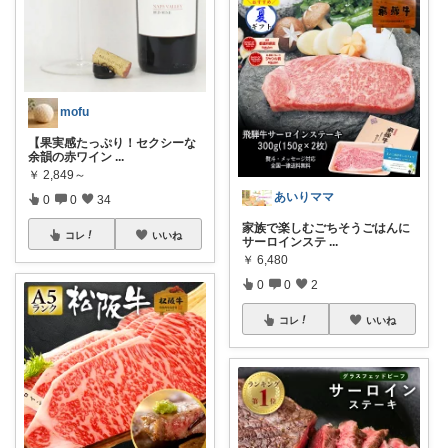
mofu
【果実感たっぷり！セクシーな
余韻の赤ワイン
...
￥
2,849～
あいりママ
0
0
34
家族で楽しむごちそうごはんに
コレ
いいね
サーロインステ
...
￥
6,480
0
0
2
コレ
いいね