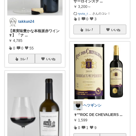
サーロインステ
...
￥
3,200～
ryuta_t
...
さんのコレ！
0
0
3
takkun24
コレ
いいね
【果実味豊かな本格派赤ワイン
🍷】 「ナ
...
￥
4,785
0
0
55
コレ
いいね
ヘツギンシ
🍷**ROC DE CHEVALIERS
...
￥
1,599
0
1
9