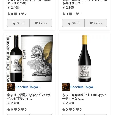
アフリカの実
...
も喜ばれる👩
...
￥
2,468
￥
2,365
0
0
2
0
0
0
コレ
いいね
コレ
いいね
Bacchus Tokyo Wine
Bacchus Tokyo Wine
集まりで話題になるワイン👀ラ
もぅ、肉肉肉🍖です！BBQやパ
ベルも可愛い🍷
...
ーティーなん
...
￥
2,480
￥
2,780
0
0
0
0
0
0