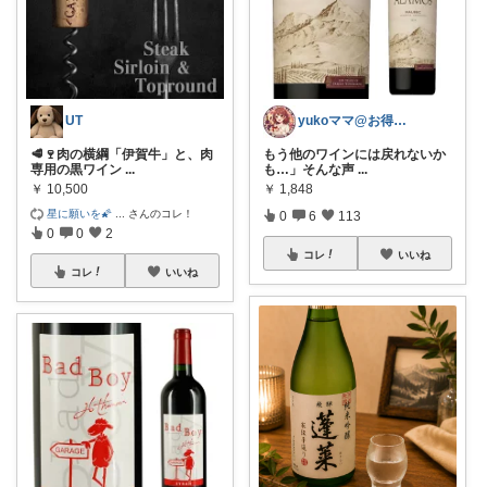
UT
yukoママ@お得な商品を紹介
🥩🍷肉の横綱「伊賀牛」と、肉
もう他のワインには戻れないか
専用の黒ワイン
...
も…」そんな声
...
￥
10,500
￥
1,848
星に願いを🌠
...
さんのコレ！
0
6
113
0
0
2
コレ
いいね
コレ
いいね