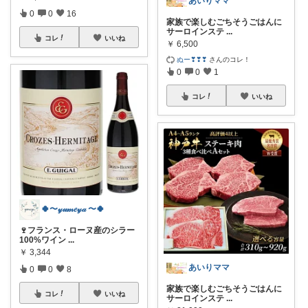
あいりママ
0
0
16
家族で楽しむごちそうごはんに
サーロインステ
...
コレ
いいね
￥
6,500
ぬー❣❣❣
さんのコレ！
0
0
1
コレ
いいね
🍀〜𝓎𝓊𝓂𝑒𝓎𝒶 〜🍀
🍷フランス・ローヌ産のシラー
100%ワイン
...
￥
3,344
あいりママ
0
0
8
家族で楽しむごちそうごはんに
コレ
いいね
サーロインステ
...