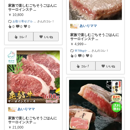
家族で楽しむごちそうごはんに
サーロインステ
...
￥
10,800
お取り寄せグル
...
さんのコレ！
あいりママ
0
0
0
家族で楽しむごちそうごはんに
コレ
いいね
サーロインステ
...
￥
4,999～
🌸78kgか
...
さんのコレ！
0
0
0
コレ
いいね
あいりママ
家族で楽しむごちそうごはんに
サーロインステ
...
￥
21,000