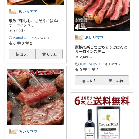
あいりママ
家族で楽しむごちそうごはんに
サーロインステ
...
￥
7,900～
あいりママ
nagi 経由
...
さんのコレ！
0
0
2
家族で楽しむごちそうごはんに
サーロインステ
...
コレ
いいね
￥
2,460～
真雪 5日あり
...
さんのコレ！
0
1
2
コレ
いいね
あいりママ