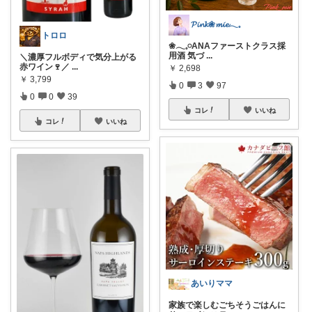
𝓟𝓲𝓷𝓴❀𝓶𝓲𝓮𓂃𓈒
トロロ
❀𓂃𓈒𓏸ANAファーストクラス採
用酒 気づ
...
＼濃厚フルボディで気分上がる
赤ワイン🍷／
...
￥
2,698
￥
3,799
0
3
97
0
0
39
コレ
いいね
コレ
いいね
あいりママ
家族で楽しむごちそうごはんに