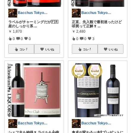
Bacchus Tokyo Wine
Bacchus Tokyo Wine
ラベルがチャーミングだが🇫🇷
正直、先入観で最初迷ったけど
産のしっかり系
...
🤣買って正解🍷
...
￥
1,870
￥
2,480
0
0
0
0
0
3
コレ
いいね
コレ
いいね
Bacchus Tokyo Wine
Bacchus Tokyo Wine
シェフ夫も納得🍷 ラベルも👍南
食卓が変わる一本🍾プレゼントに