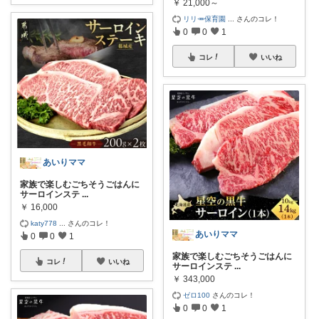
￥
21,000～
リリ🥕保育園
...
さんのコレ！
0
0
1
コレ
いいね
あいりママ
家族で楽しむごちそうごはんに
サーロインステ
...
￥
16,000
katy778
...
さんのコレ！
あいりママ
0
0
1
家族で楽しむごちそうごはんに
コレ
いいね
サーロインステ
...
￥
343,000
ゼロ100
さんのコレ！
0
0
1