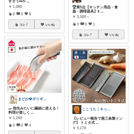
すそう👀✨
...
￥
1,080
🏆第5位【キッチン用品・食
器・調理器具】¥
...
0
0
8
￥
3,300～
0
0
1
コレ
いいね
コレ
いいね
まどか💎ギリギリアラサーOL
🍳 指先みたいに繊細に使える！
ここうた｜キッチンから家事ラクな毎日🌼
料理が楽しく
...
￥
1,240
【レビュー報告で燕三条製トン
グ】 トミタ式
...
0
0
4
￥
5,170