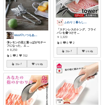
ふわり｜暮らしの負担をかるくする日用品
「ステンレスのトング、フライ
パンを傷つけそ
...
nissi🤍いつもありがとう🍀
￥
1,320
🍋レモンの花と葉っぱがモチー
0
0
2
フになった、エ
...
￥
8,250
コレ
いいね
1
2
702
コレ
いいね