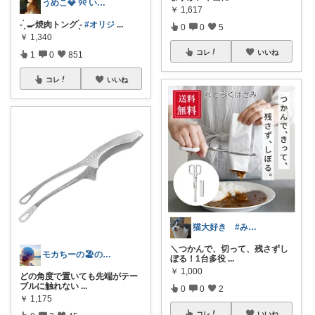
うめこ💎 ୨୧ いつも感謝 ୨୧
￥
1,617
- ̗̀ 🍳焼肉トング ̖́-
#オリジ
...
0
0
5
￥
1,340
コレ
いいね
1
0
851
コレ
いいね
猫大好き #みなさんのお気持ちに感謝
＼つかんで、切って、残さずし
モカちーの🏖️のんびりライフ🐈✨
ぼる！1台多役
...
￥
1,000
どの角度で置いても先端がテー
ブルに触れない
...
0
0
2
￥
1,175
コレ
いいね