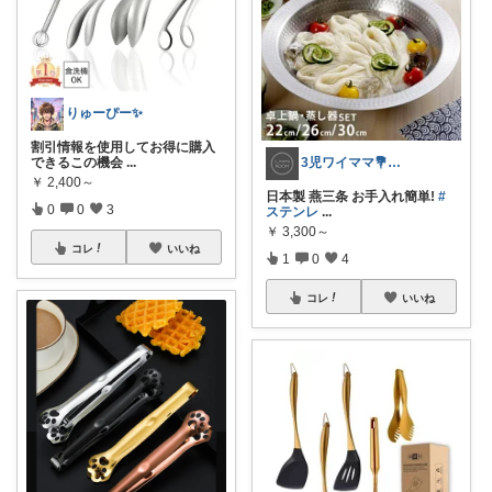
りゅーぴー✨
割引情報を使用してお得に購入
できるこの機会
...
3児ワイママ💐バタバタでも回る暮らし✨
￥
2,400～
日本製 燕三条 お手入れ簡単!
#
0
0
3
ステンレ
...
￥
3,300～
コレ
いいね
1
0
4
コレ
いいね