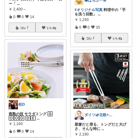
🐝はちぷー🌸
ー「
...
￥
2,400～
#オリジナル写真
料理中の「手
を洗う回数」
...
0
0
14
￥
1,240
0
0
35
コレ
いいね
コレ
いいね
松D
燕熟の技 サラダトング 🄶
ダイツ🌿北欧×日本｜無理のない道具選び
🄾🄾🄳 🄳🄴
...
￥
1,160
菜箸だと滑る、トングだと大げ
さ、そんな時に
...
0
0
14
￥
2,180