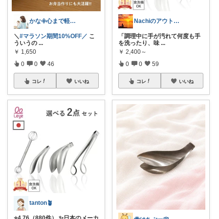
かな𖧷心まで軽くなる暮らしの記録🌿
Nachiのアウトドアライフ⛺️🎣
＼
#マラソン期間10%OFF／
こ
「調理中に手が汚れて何度も手
ういうの
...
を洗ったり、味
...
￥
1,650
￥
2,400～
0
0
46
0
0
59
コレ
いいね
コレ
いいね
tanton🪴
⭐4.76（880件） ✨日本のメーカ