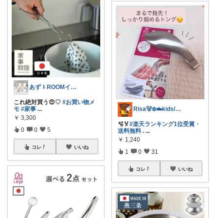
あず〻ROOMインフルエンサー♡
これ絶対買う😍♡
#お買い物メ
モ
#家事
...
Risa🐻‍❄️☁️kids/ママ用品
￥
3,300
🫧🏅
#楽天ランキング1位受賞・
0
0
5
送料無料
.
...
￥
1,240
コレ
いいね
1
0
31
コレ
いいね