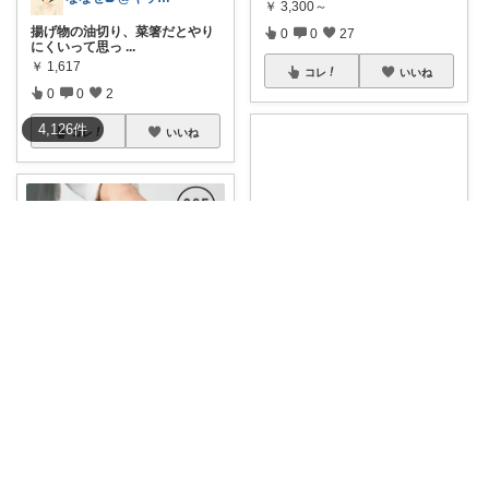
￥
3,300～
揚げ物の油切り、菜箸だとやり
0
0
27
にくいって思っ
...
￥
1,617
コレ
いいね
0
0
2
4,126
件
コレ
いいね
_nnn_ ｜小学生ママのくらし🫧
🤎菜箸やシリコン製より安定し
たチカラで取り
...
ゆみかん⭐︎大人の暮らし研究室
￥
1,240
4wayで使える日本製サラダスピ
0
0
2
ナー✨
...
￥
4,950
コレ
いいね