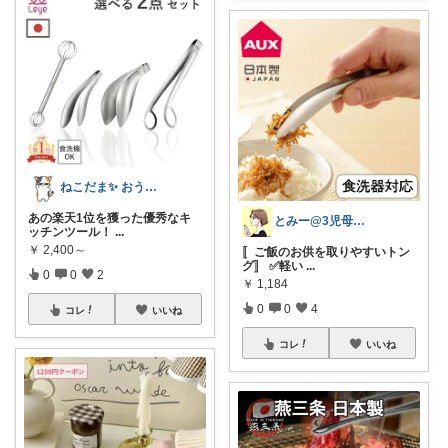
ねこだま✨ おうち時間充実ROOM🐾
あの楽天1位を獲った優秀なキ
とみー@3児母の部屋⭐️
ッチンツール！
...
￥
2,400～
〚ご飯のお供を取りやすいトン
グ〛 ✅️軽い
...
0
0
2
￥
1,184
0
0
4
コレ
いいね
コレ
いいね