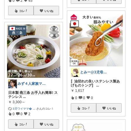
0
2
45
コレ
いいね
とみー@3児母の部屋⭐️
〚油切れの良いステンレス製あ
みず４人家族ママ★３０代子育て奮闘中🙆
げものトング〛
...
￥
1,617
日本製 燕三条 お手入れ簡単! ス
テンレス
...
0
0
0
￥
3,300～
コレ
いいね
3児ワイママ
...
さんのコレ！
0
0
2
コレ
いいね