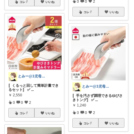
0
0
2
コレ
いいね
コレ
いいね
とみー@3児母の部屋⭐️
〚くるっと回して簡単計量でき
とみー@3児母の部屋⭐️
るセット〛 ✅
...
￥
2,550
〚手を汚さず調理できるゆびさ
きトング〛 ✅
...
0
0
2
￥
1,240
0
0
2
コレ
いいね
コレ
いいね