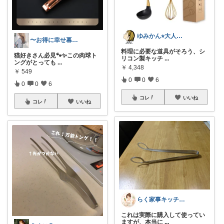
ゆみかん⭐︎大人の暮らし研究室
〜お得に幸せ暮らし〜
料理に必要な道具がそろう、シ
猫好きさん必見🐾✨この肉球ト
リコン製キッチ
...
ングがとっても
...
￥
4,348
￥
549
0
0
6
0
0
6
コレ
いいね
コレ
いいね
らく家事キッチン✨
これは実際に購入して使ってい
ますが、本当に
...