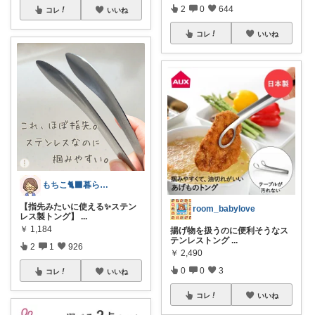
2
0
644
コレ
いいね
コレ
いいね
もちこ🐈‍⬛暮らしのお気に入り🌷
【指先みたいに使える✨ステン
room_babylove
レス製トング】
...
￥
1,184
揚げ物を扱うのに便利そうなス
テンレストング
...
2
1
926
￥
2,490
0
0
3
コレ
いいね
コレ
いいね