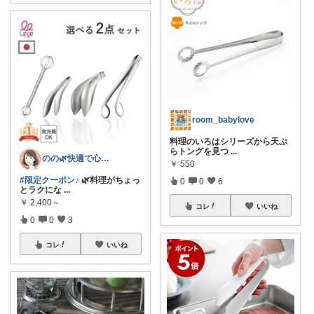
room_babylove
料理のいろはシリーズから天ぷ
らトングを見つ
...
のの🌿快適で心地よい暮らし♡
￥
550
#限定クーポン♪
🌿料理がちょっ
0
0
6
とラクにな
...
￥
2,400～
コレ
いいね
0
0
3
コレ
いいね