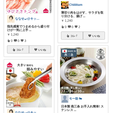
Chiiiiitam
薄切り肉をはがす、サラダを取
り分ける、揚げ
...
ななせ🍳@キッチン雑貨で暮らしラクに
￥
1,240
指先感覚でつまめるから盛り付
0
0
2
けが一気に上手
...
￥
1,240
コレ
いいね
0
0
3
コレ
いいね
モー助 🐄
日本製 燕三条 お手入れ簡単! ス
テンレス
...
ななせ🍳@キッチン雑貨で暮らしラクに