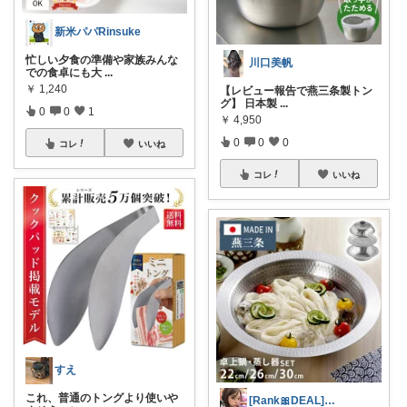
新米パパRinsuke
忙しい夕食の準備や家族みんな
川口美帆
での食卓にも大
...
￥
1,240
【レビュー報告で燕三条製トン
グ】 日本製
...
0
0
1
￥
4,950
0
0
0
コレ
いいね
コレ
いいね
すえ
これ、普通のトングより使いや
[Rank🎀DEAL]毎日コレ@ano