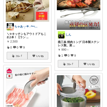
ちゃあ◔̯◔‪𖤐˒˒ᵗʱᵃᵑᵏᵧₒᵤ
＼✨キッチンもアウトドアもこ
しん
れ1本！【ラン
...
￥
2,500
燕三条 焼肉トング 日本製ステン
レス製。菜
...
0
0
9
￥
990～
1
0
9
コレ
いいね
コレ
いいね