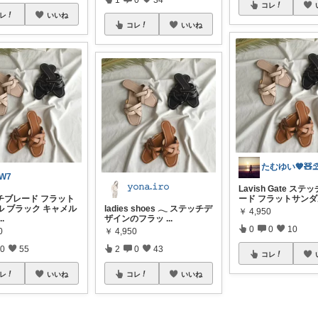
コレ
レ
いいね
コレ
いいね
たむゆい🧡🧸
W7
𝚢𝚘𝚗𝚊.𝚒𝚛𝚘
Lavish Gate ステ
チブレード フラット
ード フラットサン
ル ブラック キャメル
ladies shoes 𓂃 ステッチデ
￥
4,950
...
ザインのフラッ
...
0
0
10
0
￥
4,950
0
55
2
0
43
コレ
レ
いいね
コレ
いいね