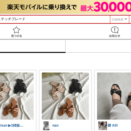
詳細検索
見つける
misan ▶︎3姉妹mama
nao
碧 A0l