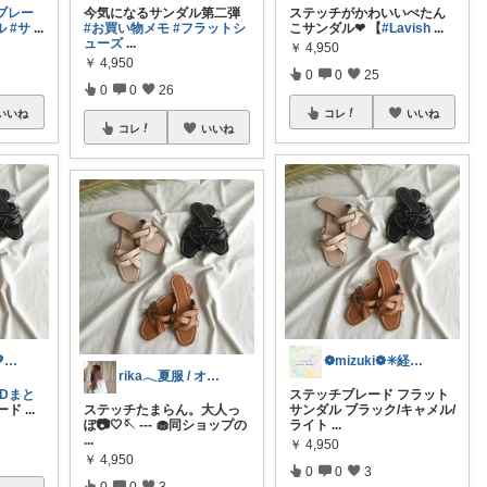
ブレー
今気になるサンダル第二弾
ステッチがかわいいぺたん
ル
#サ
...
#お買い物メモ
#フラットシ
こサンダル❤︎ 【
#Lavish
...
ューズ
...
￥
4,950
￥
4,950
0
0
25
0
0
26
いいね
コレ
いいね
コレ
いいね
🐰うさママ🐰💖キッズ・ママの日常✨
❁mizuki❁✳️経由購入感謝です✳️
rika𓂃夏服 / オリ写𓍼
NDまと
ステッチブレード フラット
ード
...
ステッチたまらん。大人っ
サンダル ブラック/キャメル/
ぽ📷🤍🪡 --- 🧁同ショップの
ライト
...
...
￥
4,950
￥
4,950
0
0
3
0
0
3