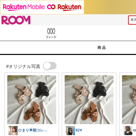
ROOM
Feed
商品
#オリジナル写真
ひまり🌟朝コレ💡いつも感謝💓
82♥︎