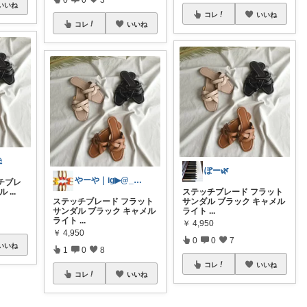
いいね
コレ
いいね
コレ
いいね
⛱
ぽー🌿
やーや｜ig▶︎@_uio___.ia_
ッチブレ
ダル
...
ステッチブレード フラット
ステッチブレード フラット
サンダル ブラック キャメル
サンダル ブラック キャメル
ライト
...
ライト
...
￥
4,950
￥
4,950
0
0
7
いいね
1
0
8
コレ
いいね
コレ
いいね