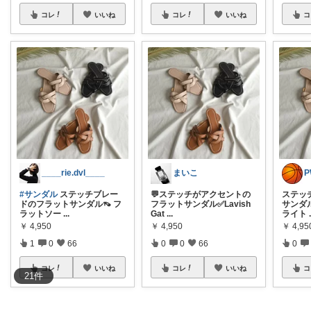
コレ
いいね
コレ
いいね
コ
____rie.dvl____
まいこ
P
#サンダル
ステッチブレー
💬ステッチがアクセントの
ステッ
ドのフラットサンダル👡 フ
フラットサンダル✅Lavish
サンダ
ラットソー
...
Gat
...
ライト
￥
4,950
￥
4,950
￥
4,95
1
0
66
0
0
66
0
コレ
いいね
コレ
いいね
コ
21
件