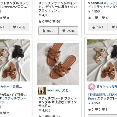
-‬フラットサンダル ステッ
ステッチデザインがポイン
𖤘 sandal
#ステッチ
インかわいい♡♡
...
ト。 デイリーに履きやすい
ド
#フラットサンダ
フラットサン
...
0
￥
4,950
￥
4,950
0
0
0
0
4
0
0
66
レ
いいね
コレ
コレ
いいね
おから✧˖° 皆様に感謝です☺︎
room.ay。犬と共に生きる幸せ♡
チが効いてて可愛い
#THEUSEFULSTA
🤎
#ステッチブレー
ステッチブレード フラット
めusa
ステッチブレ
ラッ
...
サンダル 🌟上品なデザイン
￥
4,950
🌟
#足
...
0
0
0
8
￥
4,950
0
2
1
0
34