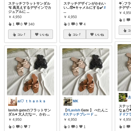
ステッチフラットサンダル
ステッチデザインがかわい
𖤐 ̖́
🫧 高見えするデザインでカ
い...🥺♥︎キャメルにする✔️
#
チデザ
ジュアルに
...
...
￥
4,95
￥
4,950
￥
4,950
0
1
0
340
0
0
4
コ
コレ
いいね
コレ
いいね
ai♡ ｔｈａｎｋｓ
MK
ステッ
lavish gateのフラットサン
【
#Lavish
Gate 】 ぺたんこ
なぁ😶
ダル♥️ 大人だなー、かわ
...
#ステッチブレード
...
ド
#フ
￥
4,950
￥
4,950
￥
4,95
0
0
7
0
0
1
0