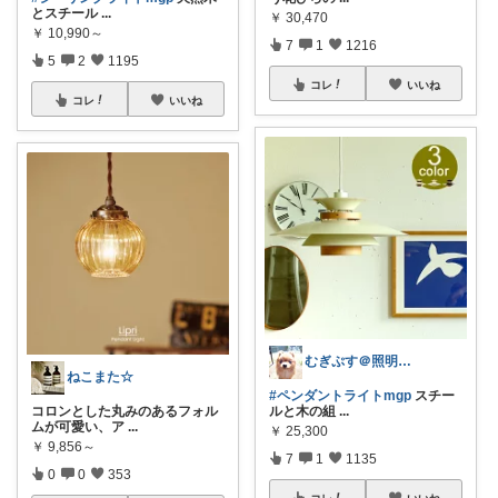
とスチール
...
￥
30,470
￥
10,990～
7
1
1216
5
2
1195
コレ
いいね
コレ
いいね
むぎぷす＠照明とインテリアと北欧食器
ねこまた☆
#ペンダントライトmgp
スチー
コロンとした丸みのあるフォル
ルと木の組
...
ムが可愛い、ア
...
￥
25,300
￥
9,856～
7
1
1135
0
0
353
コレ
いいね