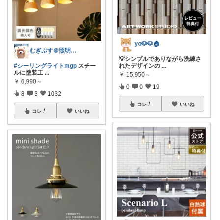
yo🐶🐶🏠
むぎぷす＠照明とインテリアと北欧食器
💡シンプルでありながら洗練さ
#シーリングライトmgp
スチー
れたデザインの
...
ルに塗装工
...
￥
15,950～
￥
6,990～
0
0
19
8
3
1032
コレ
いいね
コレ
いいね