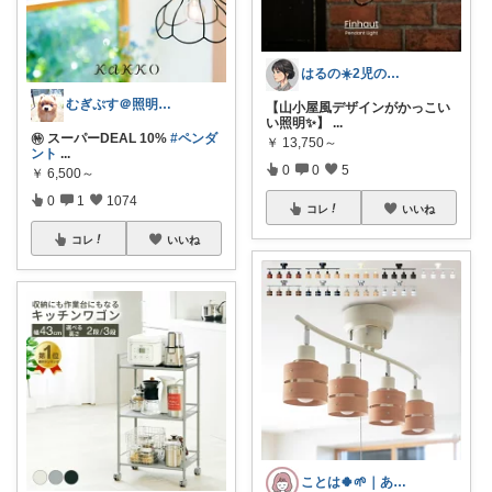
はるの☀️2児のママ𓂃◌𓈒𓐍
むぎぷす＠照明とインテリアと北欧食器
【山小屋風デザインがかっこい
い照明✨】
...
㊕ スーパーDEAL 10%
#ペンダ
￥
13,750～
ント
...
0
0
5
￥
6,500～
0
1
1074
コレ
いいね
コレ
いいね
ことは🍀🌱｜ありがとうございます✨