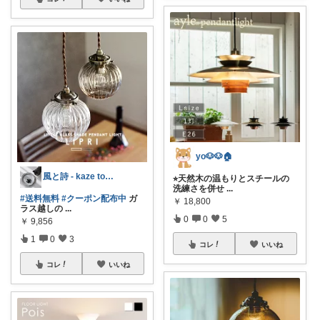
yo🐶🐶🏠
風と詩 - kaze to uta -
⭐︎天然木の温もりとスチールの
洗練さを併せ
...
#送料無料
#クーポン配布中
ガ
￥
18,800
ラス越しの
...
0
0
5
￥
9,856
1
0
3
コレ
いいね
コレ
いいね