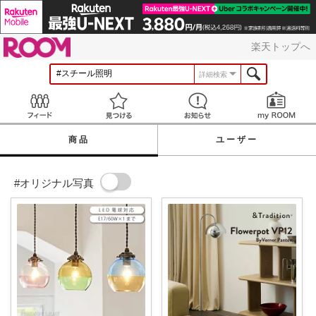
ROOM
楽天トップへ
詳細検索
Feed
見つける
お知らせ
商品
ユーザー
#オリジナル写真