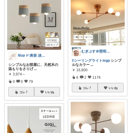
むぎぷす＠照明とインテリアと北欧食器
𝘕𝘰𝘢 𓍯美容˖淡色˖グレージュ
#シーリングライトmgp
シンプ
シンプルなお部屋に、天然木の
ルなカラー
...
温もりをさりげ
...
￥
16,800
￥
3,974～
6
2
1176
0
0
79
コレ
いいね
コレ
いいね