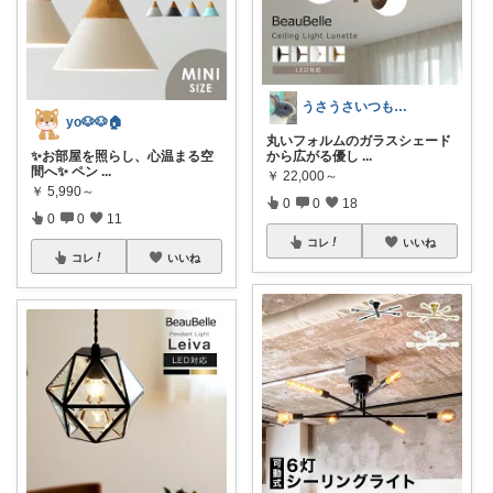
うさうさいつもご訪問ありがとうです🐰✨
yo🐶🐶🏠
丸いフォルムのガラスシェード
✨お部屋を照らし、心温まる空
から広がる優し
...
間へ✨ ペン
...
￥
22,000～
￥
5,990～
0
0
18
0
0
11
コレ
いいね
コレ
いいね