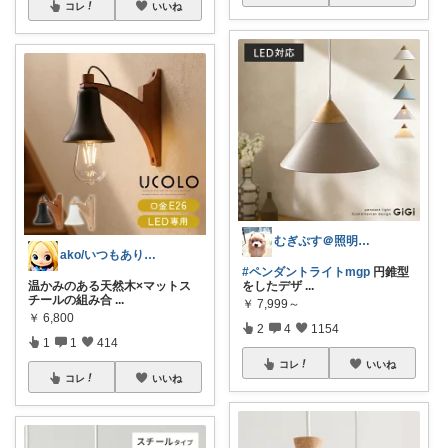
コレ
いいね
むぎぷす＠照明とインテリアと北欧食器
ako/いつもありがとう🌈5日感謝
#ペンダントライトmgp
円錐型
温かみのある天然木×マットス
をしたデザ
...
チールの組み合
...
￥
7,999～
￥
6,800
2
4
1154
1
1
414
コレ
いいね
コレ
いいね