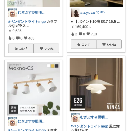
むぎぷす＠照明とインテリアと北欧食器
𝚜𝚗.𝚢𝚞𝚣𝚞 𓇢 𓆸
#ペンダントライトmgp
カラフ
⋆ 【 ポイント10倍 8/17 15:5
...
ルなガラス
...
￥
169,400～
￥
9,636
2
0
713
0
0
463
コレ
いいね
コレ
いいね
むぎぷす＠照明とインテリアと北欧食器
むぎぷす＠照明とインテリアと北欧食器
#ペンダントライトmgp
風に舞
#シーリングライトmgp
天然木
う花びらの
...