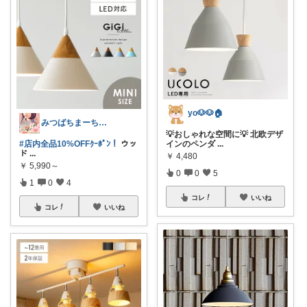
yo🐶🐶🏠
みつばちまーちᵀᴴᴬᴺᴷ ᵞᴼᵁ ◡̈*
💡おしゃれな空間に💡 北欧デザ
#店内全品10%OFFｸｰﾎﾟﾝ！
ウッ
インのペンダ
...
ド
...
￥
4,480
￥
5,990～
0
0
5
1
0
4
コレ
いいね
コレ
いいね