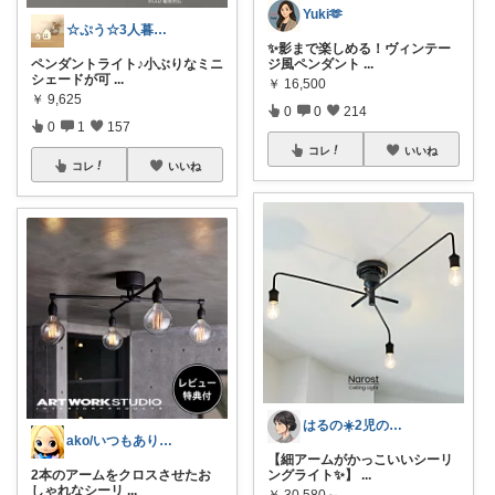
Yuki🫶
☆ぷう☆3人暮らしの小さな家
✨影まで楽しめる！ヴィンテー
ペンダントライト♪小ぶりなミニ
ジ風ペンダント
...
シェードが可
...
￥
16,500
￥
9,625
0
0
214
0
1
157
コレ
いいね
コレ
いいね
はるの☀️2児のママ𓂃◌𓈒𓐍
ako/いつもありがとう🌈5日感謝
【細アームがかっこいいシーリ
2本のアームをクロスさせたお
ングライト✨】
...
しゃれなシーリ
...
￥
30,580～