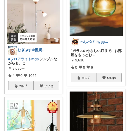
ぺちパパ│hyggeな暮らし🌿
むぎぷす＠照明とインテリアと北欧食器
"ガラスのやさしい灯りで、お部
屋をもっとお
...
#フロアライトmgp
シンプルな
￥
9,636
がらも、こ
...
0
0
6
￥
3,680～
4
0
1022
コレ
いいね
コレ
いいね