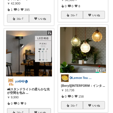
￥
42,900
0
0
8
1
0
395
コレ
いいね
コレ
いいね
🍋Lemon Tea インテリア☕️
yo🐶🐶🏠
[Beryl][INTERFORM：インタ
...
🛋️スタンドライトの柔らかな光
￥
10,736
が空間を包み
...
0
0
158
￥
9,990
0
0
9
コレ
いいね
コレ
いいね