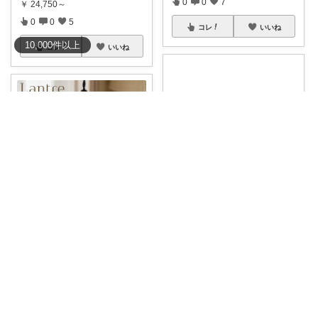
0
0
7
￥
24,750～
0
0
5
コレ
いいね
10,000
件
以上
コレ
いいね
VaVa＠3０代～初めての都内暮らし
yusuke/ 1〜5日購入感謝♫
【温もりのある灯りでほっと安
らぐ空間に💡】
...
【Ampoule】 ランプシェード
￥
16,170
シェー
...
余白のある暮ら
...
さんのコレ！
￥
2,480
0
0
2
0
0
7
コレ
いいね
コレ
いいね