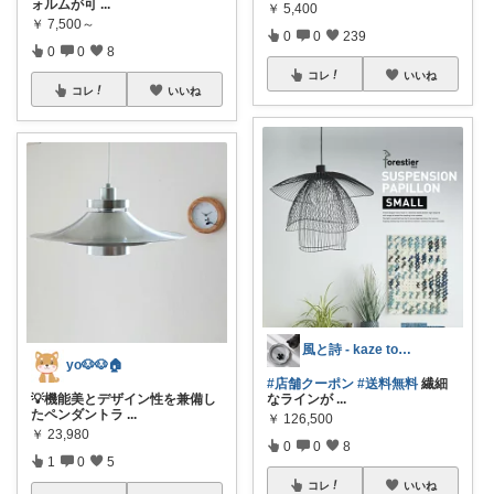
ォルムが可
...
￥
5,400
￥
7,500～
0
0
239
0
0
8
コレ
いいね
コレ
いいね
風と詩 - kaze to uta -
yo🐶🐶🏠
#店舗クーポン
#送料無料
繊細
💡機能美とデザイン性を兼備し
なラインが
...
たペンダントラ
...
￥
126,500
￥
23,980
0
0
8
1
0
5
コレ
いいね