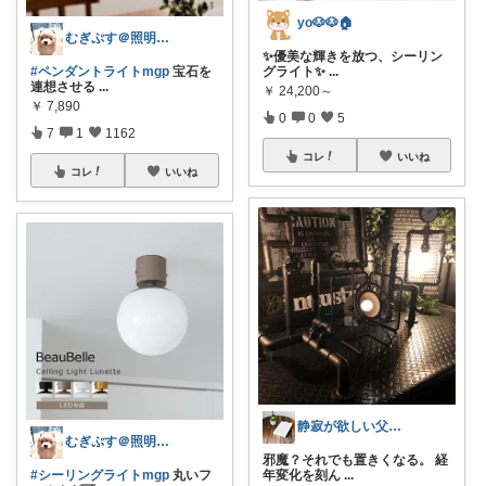
yo🐶🐶🏠
むぎぷす＠照明とインテリアと北欧食器
✨優美な輝きを放つ、シーリン
#ペンダントライトmgp
宝石を
グライト✨
...
連想させる
...
￥
24,200～
￥
7,890
0
0
5
7
1
1162
コレ
いいね
コレ
いいね
静寂が欲しい父🍀憧れの無骨な暮らし
むぎぷす＠照明とインテリアと北欧食器
邪魔？それでも置きくなる。 経
#シーリングライトmgp
丸いフ
年変化を刻ん
...