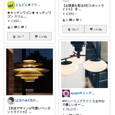
ともどん🍀フライパン料理ある暮らし🍳
【お部屋を彩る4灯スポットラ
イト✨】 木
...
🍀キッチンワゴン🍀 キッチンワ
￥
4,980～
ゴン スリム
...
0
0
7
￥
2,980～
0
0
7
コレ
いいね
コレ
いいね
ayapo🌱インテリア&雑貨
はるの☀️2児のママ𓂃◌𓈒𓐍
🌱
#シーリングライト
たおやか
で優しいオー
...
【木目デザインが可愛いペンダ
￥
36,278～
ントライト✨】
...