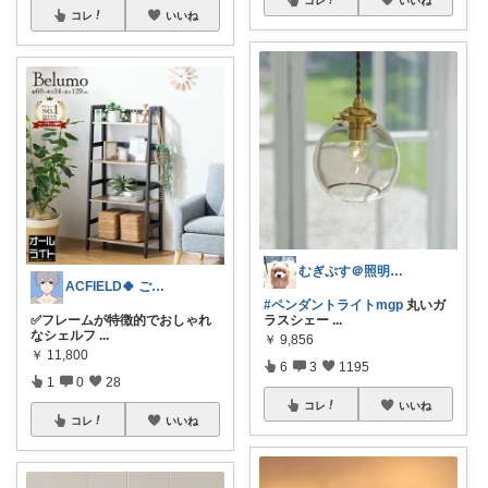
コレ
いいね
むぎぷす＠照明とインテリアと北欧食器
ACFIELD🍀 ご購入感謝です
#ペンダントライトmgp
丸いガ
✅フレームが特徴的でおしゃれ
ラスシェー
...
なシェルフ
...
￥
9,856
￥
11,800
6
3
1195
1
0
28
コレ
いいね
コレ
いいね