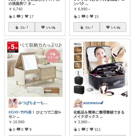
の洗面所♡ タ
...
ンパク
...
￥
6,740
￥
6,990～
0
2
17
1
0
15
コレ
いいね
コレ
いいね
みつばちまーちᵀᴴᴬᴺᴷ ᵞᴼᵁ ◡̈*
anzunasu🍆
#ｴﾝﾄﾘｰでP5倍！
ひとつで二役✨
化粧品を簡単に整理整頓できる
セン
...
メイクボックス
...
￥
10,990
￥
3,980～
0
0
9
1
2
311