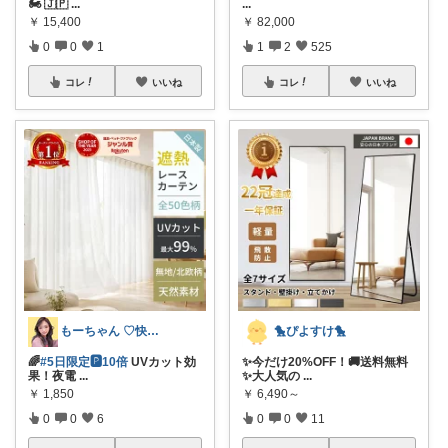
🏍️ 🇯🇵
...
...
￥
15,400
￥
82,000
0
0
1
1
2
525
コレ
いいね
コレ
いいね
もーちゃん ♡快適生活~旅行大好き🌈✨
🐤ぴよすけ🐤
🌈
#5日限定🅿10倍
UVカット効
✨今だけ20%OFF！🚚送料無料
果！夜電
...
✨大人気の
...
￥
1,850
￥
6,490～
0
0
6
0
0
11