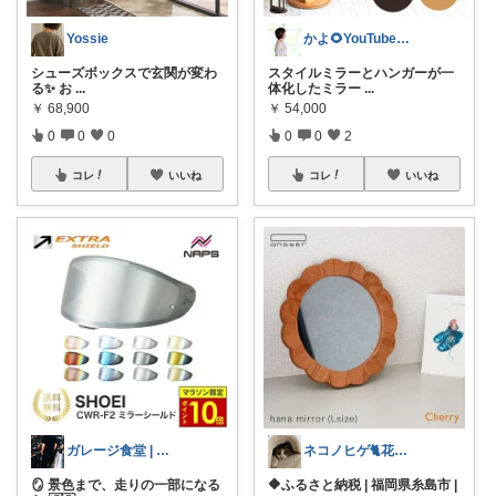
Yossie
かよ🌻YouTube見てね
シューズボックスで玄関が変わ
スタイルミラーとハンガーが一
る✨ お
...
体化したミラー
...
￥
68,900
￥
54,000
0
0
0
0
0
2
コレ
いいね
コレ
いいね
ガレージ食堂 | 開業準備中
ネコノヒゲ🐈花好きオタクの庭🪴
🪞 景色まで、走りの一部になる
🔶ふるさと納税 | 福岡県糸島市 |