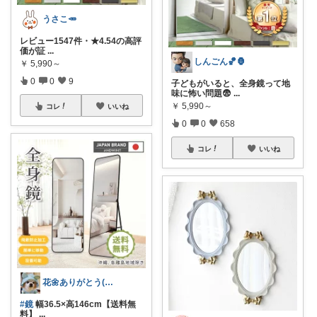
うさこ🥕
レビュー1547件・★4.54の高評
価が証
...
しんごん🏀🦍
￥
5,990～
0
0
9
子どもがいると、全身鏡って地
味に怖い問題😨
...
￥
5,990～
コレ
いいね
0
0
658
コレ
いいね
花🌼ありがとう(*･ω･)*_ _)ﾍ
#鏡
幅36.5×高146cm【送料無
料】
...