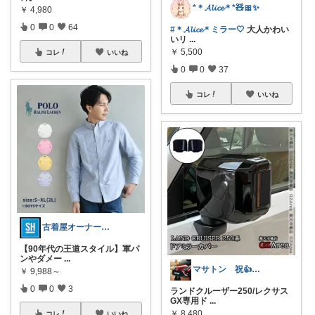
*＊𝓐𝓵𝓲𝓬𝓮＊*🧸🎀✨
￥
4,980
0
0
64
#＊𝓐𝓵𝓲𝓬𝓮＊ミラー🤍
大人かわい
いリ
...
￥
5,500
コレ
いいね
0
0
37
コレ
いいね
古着屋オーナーが選ぶROOM
​【90年代の王道スタイル】軍パ
ンやダメー
...
マサトン 祝👍7000プロフも見てね
￥
9,988～
0
0
3
ランドクルーザー250/レクサス
GX専用ド
...
￥
8,480
コレ
いいね