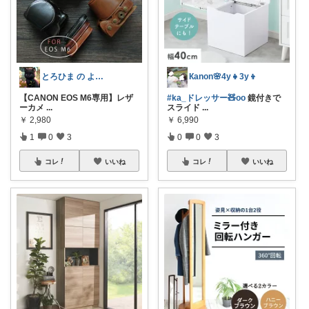
とろひま の よろず屋～お得な商品たち～
Кanon🌸4y👧3y👦
【CANON EOS M6専用】レザ
#ka_ドレッサー🧸oo
鏡付きで
ーカメ
...
スライド
...
￥
2,980
￥
6,990
1
0
3
0
0
3
コレ
いいね
コレ
いいね