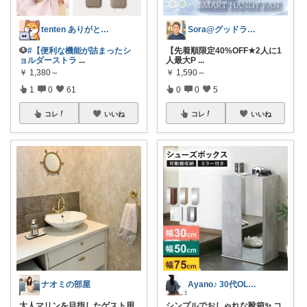
tenten ありがとうございます。😃
Sora@グッドライフ
🐶
#【便利な機能が詰まったシ
【先着順限定40%OFF★2人に1
ョルダーストラ
...
人最大P
...
￥
1,380～
￥
1,590～
1
0
61
0
0
5
コレ
いいね
コレ
いいね
ナオミの部屋
Ayano♪ 30代OLファッション
大人マリンを目指したゲスト用
シンプルでおしゃれな靴箱✨ コ