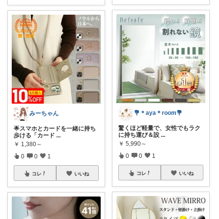
💐＊aya＊room💐
みーちゃん
驚くほど軽量で、女性でもラク
🌟スマホとカードを一緒に持ち
に持ち運び＆設
...
歩ける「カード
...
￥
5,990～
￥
1,380～
0
0
1
0
0
1
コレ
いいね
コレ
いいね