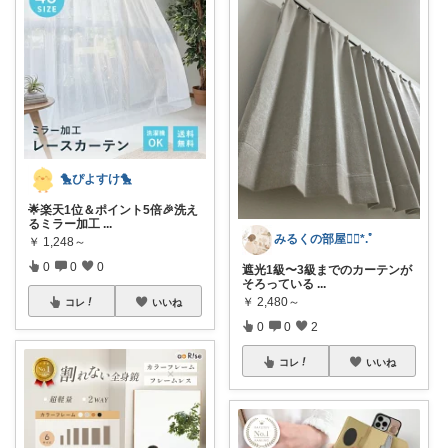
🐤ぴよすけ🐤
🌟楽天1位＆ポイント5倍🎉洗え
るミラー加工
...
みるくの部屋❁⃘*.ﾟ
￥
1,248～
0
0
0
遮光1級〜3級までのカーテンが
そろっている
...
￥
2,480～
コレ
いいね
0
0
2
コレ
いいね