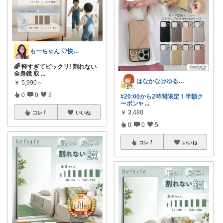
もーちゃん ♡快適生活~旅行大好き🌈✨
🌈 軽すぎてビックリ! 割れない
全身鏡 取
...
はなかな@ゆるふわ暮らし
￥
5,990～
0
0
2
#20:00から2時間限定！半額ク
ーポン✨
...
￥
3,480
コレ
いいね
0
0
5
コレ
いいね