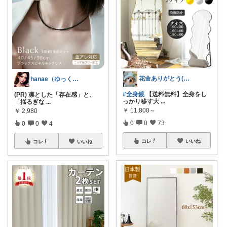
花🌼ありがとう(*･ω･)*_ _)ﾍ
hanae（ゆっくりと進む）
#全身鏡
【送料無料】全身をし
(PR) 凛とした「存在感」と、
っかり移す大
...
「揺るぎな
...
￥
11,800～
￥
2,980
0
0
73
0
0
4
コレ
いいね
コレ
いいね