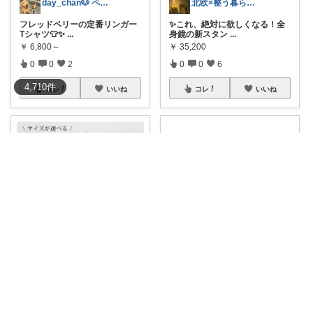
北欧×整う暮らし｜ハル
day_chan🐶 ペットと快適暮らし
✨これ、絶対に欲しくなる！全
フレッドペリーの定番リンガー
身鏡の新スタン
...
Tシャツ👕✨
...
￥
35,200
￥
6,800～
0
0
6
0
0
2
4,710
件
コレ
いいね
コレ
いいね
古着屋オーナーが選ぶROOM
北欧×整う暮らし｜ハル
​【古着屋オーナーの美学】あえ
これ、間違いなく欲しくなるや
て何も掛けな
...
つ…！💖 み
...
￥
39,600
￥
658～