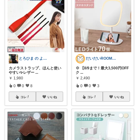
とろひま の よろず屋～お得な商品たち～
だいだいROOM@整う暮らし｜インテリア
カメラストラップ、ほんと使い
💠 【8/9まで！最大3,500円OFF
やすい✨レザー
...
ク
...
￥
1,980
￥
2,490
0
0
8
0
0
3
コレ
いいね
コレ
いいね