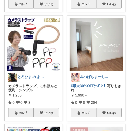
コレ
いいね
コレ
いいね
とろひま の よろず屋～お得な商品たち～
みつばちまーちᵀᴴᴬᴺᴷ ᵞᴼᵁ ◡̈*
カメラストラップ、これほんと
#最大30%OFFｸｰﾎﾟﾝ！
写りもき
便利！シンプル
...
れ
...
￥
1,980
￥
5,990～
0
0
8
0
0
204
コレ
いいね
コレ
いいね