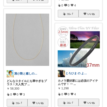
0
0
4
コレ
いいね
とろひま の よろず屋～お得な商品たち～
雅@艶と癒しの開運セカンドライフ
カメラ愛好家には必須のアイテ
どんなスタイルにも華やぎをプ
ムです！ 一
...
ラス！大人気ブ
...
￥
1,298
￥
58,300
0
0
4
0
0
3
コレ
いいね
コレ
いいね