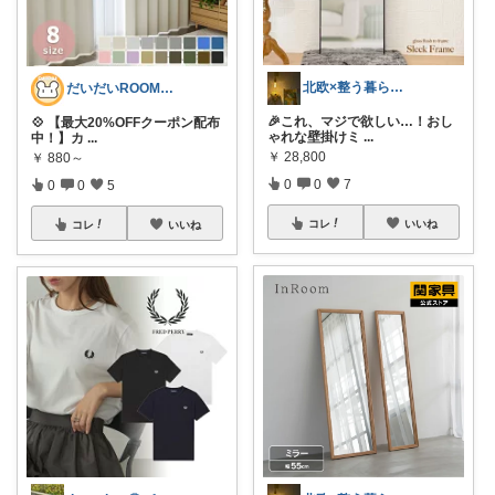
北欧×整う暮らし｜ハル
だいだいROOM@整う暮らし｜インテリア
🎉これ、マジで欲しい…！おし
💠 【最大20%OFFクーポン配布
ゃれな壁掛けミ
...
中！】カ
...
￥
28,800
￥
880～
0
0
7
0
0
5
コレ
いいね
コレ
いいね