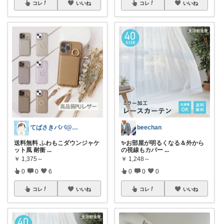
コレ
いいね
コレ
いいね
てばさきパパ@スマホアクセ
beechan
送料無料 ふわもこダウンジャケ
✨お部屋が明るくなる＆外から
ット風 耐衝
...
の視線もカバー
...
￥
1,375～
￥
1,248～
0
0
6
0
0
0
コレ
いいね
コレ
いいね