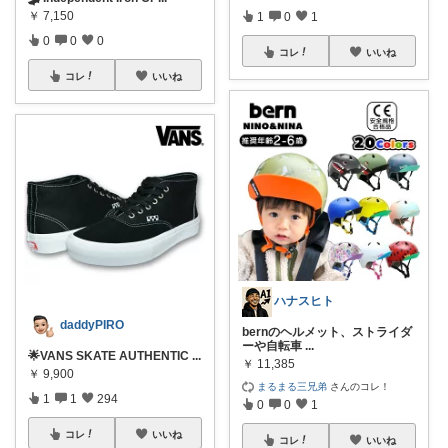
￥
7,150
1
0
1
0
0
0
コレ
いいね
コレ
いいね
ハナスヒト
daddyPIRO
bernのヘルメット、ストライダ
ーや自転車
...
🌟VANS SKATE AUTHENTIC
...
￥
11,385
￥
9,900
まるまる三兄弟
さんのコレ！
1
1
294
0
0
1
コレ
いいね
コレ
いいね