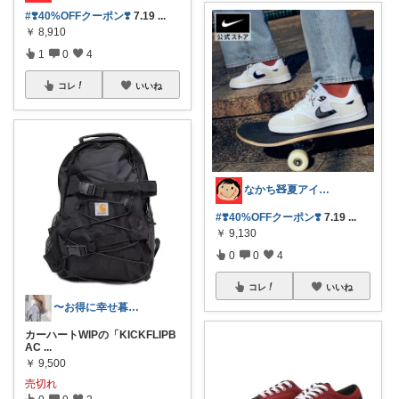
#❣️40%OFFクーポン❣️
7.19
...
￥
8,910
1
0
4
コレ
いいね
なかち🧸夏アイテム＆便利グッズ✨
#❣️40%OFFクーポン❣️
7.19
...
￥
9,130
0
0
4
コレ
いいね
〜お得に幸せ暮らし〜
カーハートWIPの「KICKFLIPB
AC
...
￥
9,500
売切れ