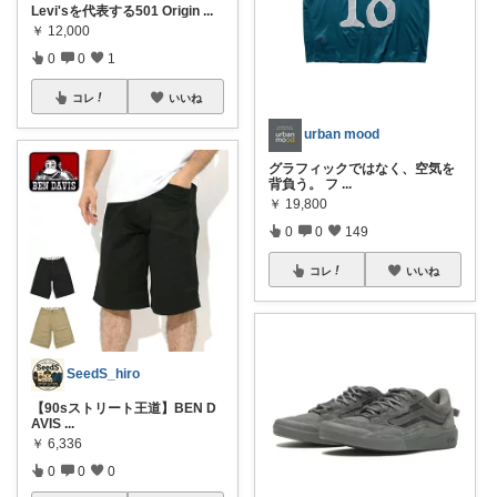
Levi'sを代表する501 Origin
...
￥
12,000
0
0
1
コレ
いいね
urban mood
グラフィックではなく、空気を
背負う。 フ
...
￥
19,800
0
0
149
コレ
いいね
SeedS_hiro
【90sストリート王道】BEN D
AVIS
...
￥
6,336
0
0
0