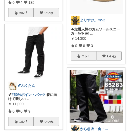
0
4
185
コレ
いいね
よりすけ。/マイペースにボディメイク✨
🔥定番人気のガムソールスニー
カー👟✨ ad
...
￥
14,300
0
0
3
コレ
いいね
💕ぷくたん
💕
#50%ポイントバック
春に向
けて新しい
...
￥
11,000
0
0
9
コレ
いいね
から@衣・食・住をおしゃれに楽しむ