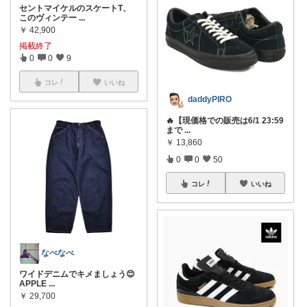
セントマイケルのスケートT、
このヴィンテー
...
￥
42,900
掲載終了
0
0
9
コレ
いいね
daddyPIRO
🔥【現価格での販売は6/1 23:59
まで
...
￥
13,860
0
0
50
コレ
いいね
なべなべ
ワイドデニムでキメましょう😊
APPLE
...
￥
29,700