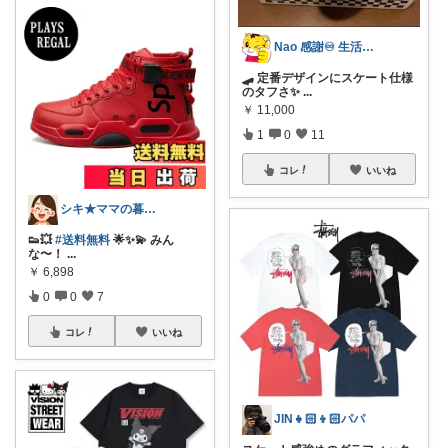
Nao 感謝♾️ 生活ラクROOM
🛹 定番デザインにスケート仕様
のタフさ✨
...
￥
11,000
1
0
11
コレ
いいね
シキ★ママの暮らし、キッズ
👟💥
#送料無料
🌟✨💫 みん
な〜！
...
￥
6,898
0
0
7
コレ
いいね
JIN👧🏻👦🏻パパ