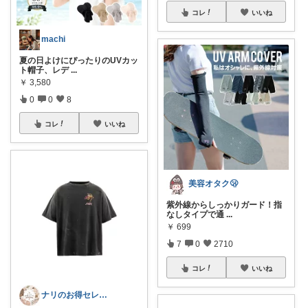
コレ
いいね
machi
夏の日よけにぴったりのUVカッ
ト帽子、レデ
...
￥
3,580
0
0
8
コレ
いいね
美容オタク🫢
紫外線からしっかりガード！指
なしタイプで通
...
￥
699
7
0
2710
コレ
いいね
ナリのお得セレクト