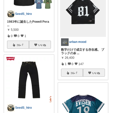
SeedS_hiro
1983年に誕生したPowell Pera
...
￥
5,500
0
0
1
urban mood
コレ
いいね
数字だけで成立する存在感。 ブ
ラックの余
...
￥
26,400
1
0
147
コレ
いいね
SeedS_hiro