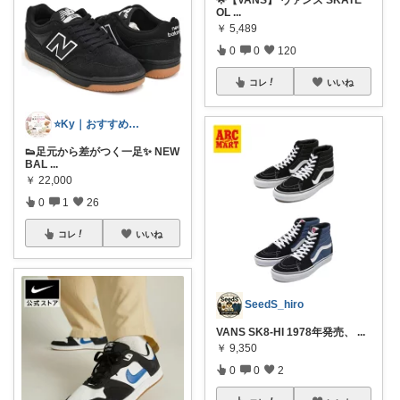
OL
...
￥
5,489
0
0
120
コレ
いいね
⭐️Ky｜おすすめセレクト⭐️
👟足元から差がつく一足✨ NEW
BAL
...
￥
22,000
0
1
26
コレ
いいね
SeedS_hiro
VANS SK8-HI 1978年発売、
...
￥
9,350
0
0
2