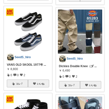
SeedS_hiro
SeedS_hiro
VANS OLD SKOOL 1977年
...
Dickies Double Knee（ダ
...
￥
8,800
￥
6,490
0
0
2
0
0
2
コレ
いいね
コレ
いいね