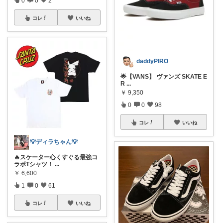
0
0
2
コレ
いいね
daddyPIRO
🌟【VANS】 ヴァンズ SKATE E
R
...
￥
9,350
0
0
98
コレ
いいね
💡ディラちゃん💡
🔥スケーター心くすぐる最強コ
ラボTシャツ！
...
￥
6,600
1
0
61
コレ
いいね