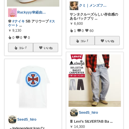
クミ｜メンズファッションROOM
Ruckyyy🌸経由感謝🙇‍♀️✨
サンタクルーズらしい存在感の
あるバックプリ
...
🌸
#ナイキ
SB アリウープ
#ス
￥
6,600
ケート
...
￥
9,130
1
0
60
0
0
0
コレ
いいね
コレ
いいね
SeedS_hiro
SeedS_hiro
👖 Levi’s SILVERTAB Ba
...
￥
14,300
🛹 Independent Iron Cr
...