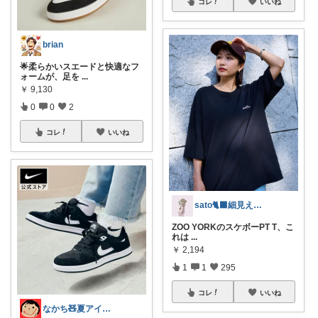
コレ
いいね
brian
🌟柔らかいスエードと快適なフ
ォームが、足を
...
￥
9,130
0
0
2
コレ
いいね
sato🐈‍⬛細見え×淡色コーデ
ZOO YORKのスケボーPT T、こ
れは
...
￥
2,194
1
1
295
コレ
いいね
なかち🧸夏アイテム＆便利グッズ✨