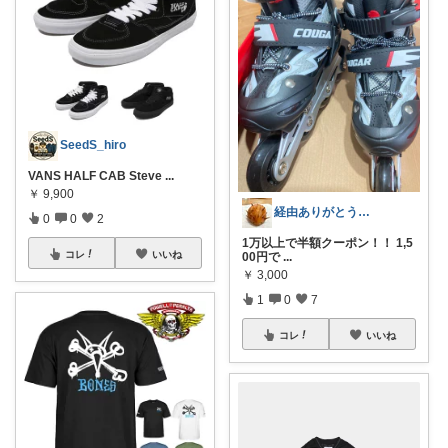
SeedS_hiro
VANS HALF CAB Steve
...
￥
9,900
経由ありがとうございます✴︎やな
0
0
2
1万以上で半額クーポン！！ 1,5
コレ
いいね
00円で
...
￥
3,000
1
0
7
コレ
いいね