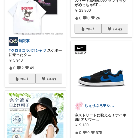
スケート感強めのグラフィック
がめっちゃST
...
￥
23,800
0
0
26
コレ
いいね
無限亭
#クロミコラボTシャツ
スケボー
に乗ったク
...
￥
5,940
0
2
49
コレ
いいね
ちぇりぶろ🖤シンプルモダン🤍
🌸ストリートに映える！ナイキ
SB アリウー
...
￥
9,130
0
0
575