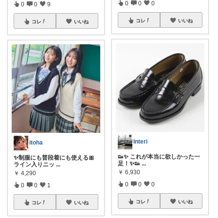
0
0
0
0
0
9
コレ
いいね
コレ
いいね
Interi
itoha
👟✨ これが本当に欲しかった一
✨制服にも普段着にも使える🎀
足！✨👟
...
ライン入りニッ
...
￥
6,930
￥
4,290
0
0
0
0
0
1
コレ
いいね
コレ
いいね