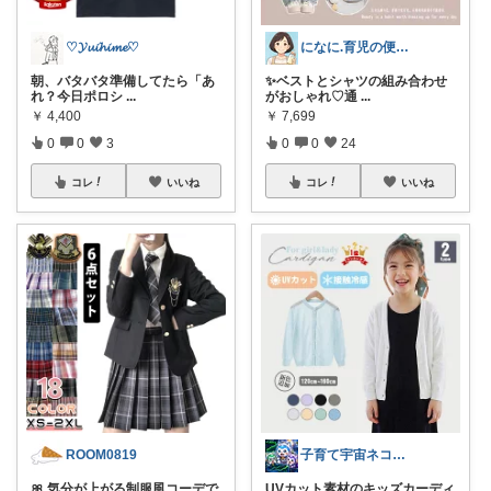
♡𝓨𝓾𝓲𝓱𝓲𝓶𝓮♡
になに.育児の便利アイテム🐈‍⬛💕
朝、バタバタ準備してたら「あ
✨ベストとシャツの組み合わせ
れ？今日ポロシ
...
がおしゃれ♡通
...
￥
4,400
￥
7,699
0
0
3
0
0
24
コレ
いいね
コレ
いいね
ROOM0819
子育て宇宙ネコ🐈育児日用品ROOM🏠
🎀 気分が上がる制服風コーデで
UVカット素材のキッズカーディ