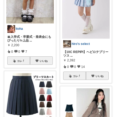
itoha
🎀入学式・卒業式・発表会にも
ぴったり✨上品
...
hiro's select
￥
2,200
0
0
7
【10C REPIPI】ヘビロテプリー
ツス
...
￥
2,392
コレ
いいね
0
0
14
コレ
いいね