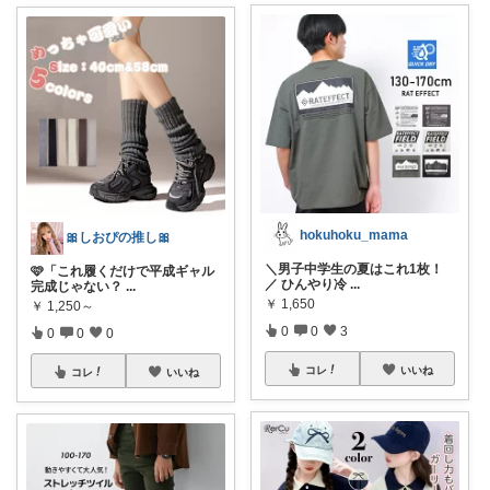
hokuhoku_mama
🎀しおぴの推し🎀
＼男子中学生の夏はこれ1枚！
🩷「これ履くだけで平成ギャル
／ ひんやり冷
...
完成じゃない？
...
￥
1,650
￥
1,250～
0
0
3
0
0
0
コレ
いいね
コレ
いいね