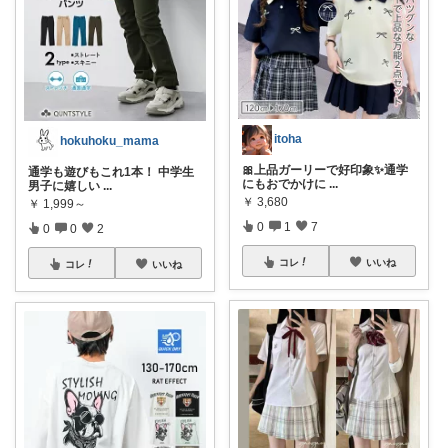
itoha
hokuhoku_mama
🎀上品ガーリーで好印象✨通学
通学も遊びもこれ1本！ 中学生
にもおでかけに
...
男子に嬉しい
...
￥
3,680
￥
1,999～
0
1
7
0
0
2
コレ
いいね
コレ
いいね