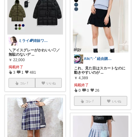
ミライ🌈姉妹ワーママ
＼アイスグレーがかわいい♡／
無駄のないデ
...
Alic*:･ﾟ経由購入感謝します
￥
22,000
掲載終了
これ、見た目はスカートなのに
動きやすいのが
...
3
1
481
￥
4,389
コレ
いいね
掲載終了
0
0
26
コレ
いいね