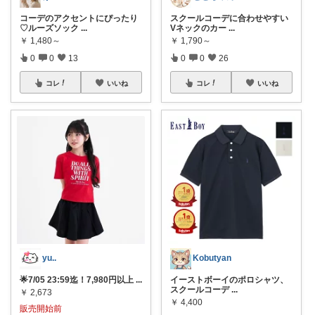
コーデのアクセントにぴったり
スクールコーデに合わせやすい
♡ルーズソック
...
Vネックのカー
...
￥
1,480～
￥
1,790～
0
0
13
0
0
26
コレ
いいね
コレ
いいね
yu..
Kobutyan
🌟7/05 23:59迄！7,980円以上
...
イーストボーイのポロシャツ、
スクールコーデ
...
￥
2,673
￥
4,400
販売開始前