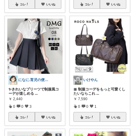
コレ
いいね
コレ
いいね
になに.育児の便利アイテム🐈‍⬛💕
いけやん
✨きれいなプリーツで制服風コ
🎀 制服コーデをもっと可愛くし
ーデが楽しめる
...
たいならこれ
...
￥
2,440
￥
7,590
0
0
3
0
0
1
コレ
いいね
コレ
いいね