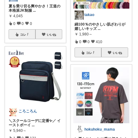
夏を乗り切る爽やかさ！王道の
本格派JK制服
...
takao
￥
4,045
0
0
0
綿100％のやさしい肌ざわりが
嬉しいキッズ
...
￥
1,980～
コレ
いいね
0
0
410
コレ
いいね
ころころん
＼スクールコーデに定番✨／ イ
ーストボーイ
...
hokuhoku_mama
￥
5,940～