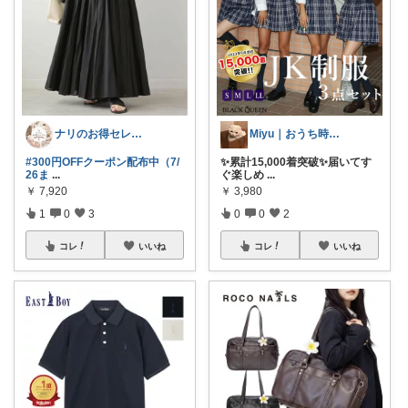
ナリのお得セレクト
Miyu｜おうち時間の小さな幸せ🌸
#300円OFFクーポン配布中（7/
✨累計15,000着突破✨届いてす
26ま
...
ぐ楽しめ
...
￥
7,920
￥
3,980
1
0
3
0
0
2
コレ
いいね
コレ
いいね