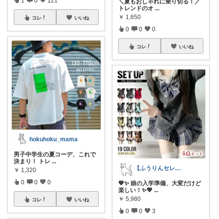
1
0
121
＼夏もおしゃれに乗り切る！／
トレンドのオ
...
￥
1,650
コレ
いいね
0
0
0
コレ
いいね
hokuhoku_mama
男子中学生の夏コーデ、これで
決まり！ トレ
...
【ふうりんセレクト】✨おすすめトレンド✨
￥
1,320
0
0
0
💖✨ 娘の入学準備、大変だけど
楽しい！✨💖
...
￥
5,980
コレ
いいね
0
0
3