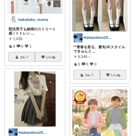
hokuhoku_mama
部活男子も納得のストリート
感！⚡️ トレン
...
♥taiwanlove2026♥
￥
1,430
0
0
1
**青春を彩る、最旬JKスタイル
できゅんと
...
￥
6,546～
コレ
いいね
0
0
0
コレ
いいね
♥taiwanlove2026♥