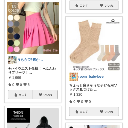
コレ
いいね
うらら🤍⌇🉐かわいい暮らし
✦ハイウエスト仕様！ ✦ふんわ
りプリーツ！
...
room_babylove
￥
1,999
0
0
6
ちょっと良さそうな子ども用ソ
ックス見つけた
...
￥
1,320
コレ
いいね
0
0
0
コレ
いいね