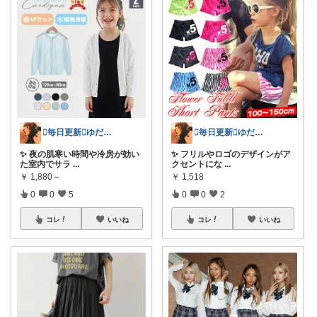
🫪毎日更新🫪ゆだむパパ(ママも)
🫪毎日更新🫪ゆだむパパ(ママも)
✨ 夜の肌寒い時間や冷房が効い
✨ フリルやロゴのデザインがア
た室内でサラ
...
クセントにな
...
￥
1,880～
￥
1,518
0
0
5
0
0
2
コレ
いいね
コレ
いいね