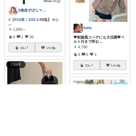
9歳差ずぼらママの買って良かったもの✨
#【P10倍！3/26
1:59迄】 ✨シ
...
itoha
￥
1,000～
0
1
30
💖制服風コーデにも大活躍💖ベ
ルト付きで即お
...
￥
4,790
コレ
いいね
0
0
3
739
件
コレ
いいね
momo🍑
🩷
#30%OFFクーポン♡
脚長見