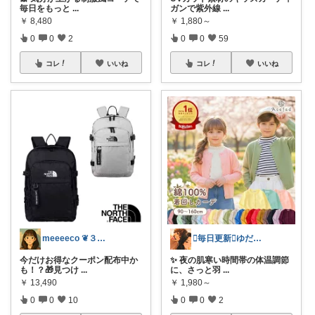
毎日をもっと
...
ガンで紫外線
...
￥
8,480
￥
1,880～
0
0
2
0
0
59
コレ
いいね
コレ
いいね
meeeeco ❦３児ママ ❦
🫪毎日更新🫪ゆだむパパ(ママも)
今だけお得なクーポン配布中か
✨ 夜の肌寒い時間帯の体温調節
も！？🎁見つけ
...
に、さっと羽
...
￥
13,490
￥
1,980～
0
0
10
0
0
2