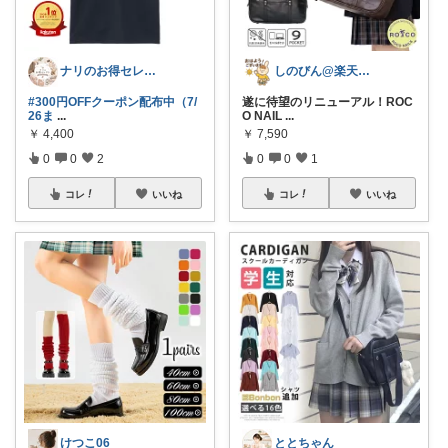
ナリのお得セレクト
しのびん@楽天Room
#300円OFFクーポン配布中（7/
遂に待望のリニューアル！ROC
26ま
...
O NAIL
...
￥
4,400
￥
7,590
0
0
2
0
0
1
コレ
いいね
コレ
いいね
けつこ06
ととちゃん