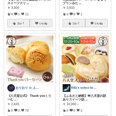
スイーツクリ
...
プリンみた
...
￥
3,300
￥
3,933
0
1
11
0
0
1
コレ
いいね
コレ
いいね
おりおり ☆ 上限🙏
Rifa's select branch
《八天堂公式》 Thank youくり
【ふるさと納税】🫶八天堂の訳
ーむ
...
ありスイーツ詰
...
￥
2,420
￥
10,000～
0
2
70
0
0
3