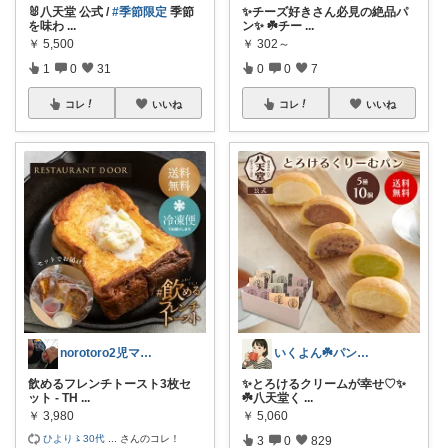
🐰八天堂 公式 /
#季節限定
季節
✨チーズ好きさん必見の絶品パ
を味わ
...
ン✨ ☘️チー
...
￥
5,500
￥
302～
1
0
31
0
0
7
コレ
いいね
コレ
いいね
norotoro2児ママ7/28経由感謝
いくよん☘️パンのある暮らし✨
飲めるフレンチトースト3枚セ
✨とろけるクリームが幸せ♡✨
ット - TH
...
☘️八天堂く
...
￥
3,980
￥
5,060
ひより〻30代
...
さんのコレ！
3
0
829