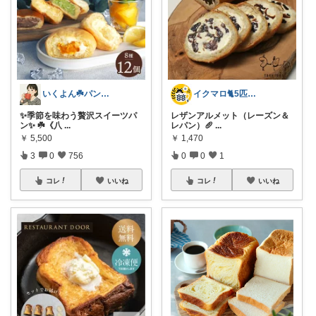
いくよん☘️パンのある暮らし✨
イクマロ🐈5匹の猫とおうちカフェ☕️
✨季節を味わう贅沢スイーツパ
レザンアルメット（レーズン＆
ン✨ ☘️《八
...
レパン）🥖
...
￥
5,500
￥
1,470
3
0
756
0
0
1
コレ
いいね
コレ
いいね