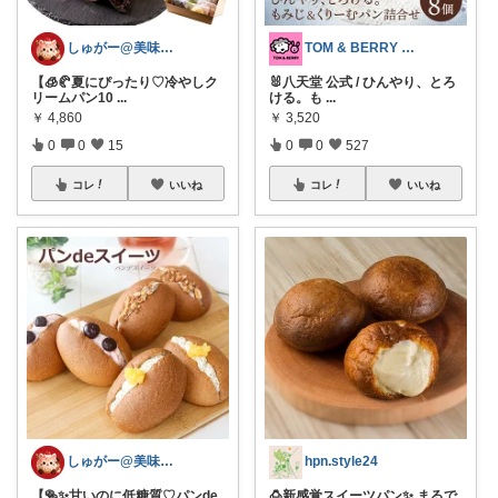
しゅがー@美味しいスイーツや雑貨紹介
TOM & BERRY 🐶🐰💕
【🧊🥐夏にぴったり♡冷やしク
🐰八天堂 公式 / ひんやり、とろ
リームパン10
...
ける。も
...
￥
4,860
￥
3,520
0
0
15
0
0
527
コレ
いいね
コレ
いいね
しゅがー@美味しいスイーツや雑貨紹介
hpn.style24
【🥯✨甘いのに低糖質♡パンde
🍮新感覚スイーツパン✨ まるで