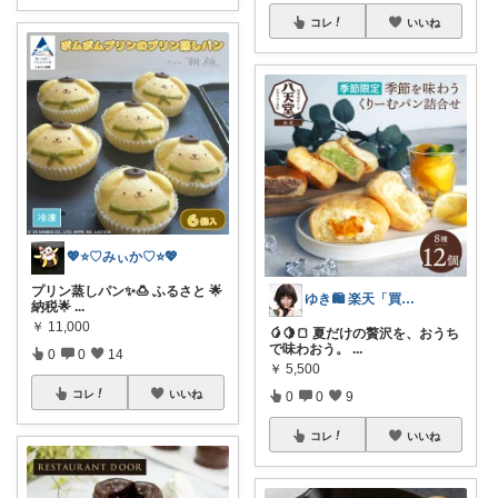
コレ
いいね
💖⭐️♡みぃか♡⭐️💖
プリン蒸しパン✨🍮 ふるさと 🌟
ゆき🛍️ 楽天「買ってよかった」を厳選
納税🌟
...
￥
11,000
🥭🍋🍞 夏だけの贅沢を、おうち
で味わおう。
...
0
0
14
￥
5,500
コレ
いいね
0
0
9
コレ
いいね