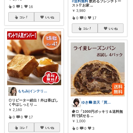
#送料無料
飲めるフレンチトー
スト⁉ お家
...
0
1
16
￥
3,980
コレ
いいね
0
0
17
コレ
いいね
もちみ|インテリア・美容・ごはんLove
🍞リピーター続出！外は香ばし
ゆき🛍️ 楽天「買ってよかった」を厳選
く中はしっとり
...
￥
2,160
🍇🍞「1000円ポッキリ＆送料無
料で試せる
...
0
0
17
￥
1,000
コレ
いいね
0
0
3