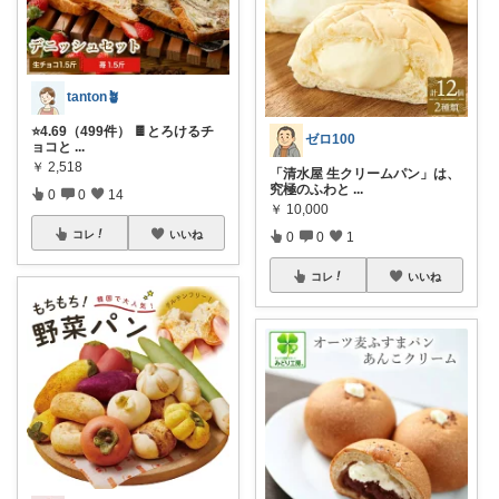
tanton🪴
⭐4.69（499件） 🍫とろけるチ
ゼロ100
ョコと
...
￥
2,518
「清水屋 生クリームパン」は、
究極のふわと
...
0
0
14
￥
10,000
コレ
いいね
0
0
1
コレ
いいね