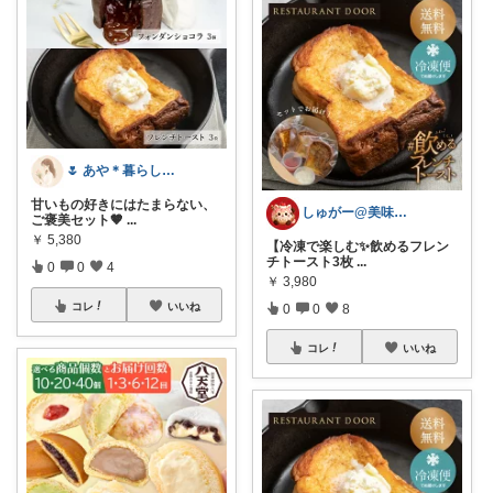
🌷 あや＊暮らしとギフト
甘いもの好きにはたまらない、
しゅがー@美味しいスイーツや雑貨紹介
ご褒美セット🤎
...
￥
5,380
【冷凍で楽しむ✨飲めるフレン
チトースト3枚
...
0
0
4
￥
3,980
コレ
いいね
0
0
8
コレ
いいね