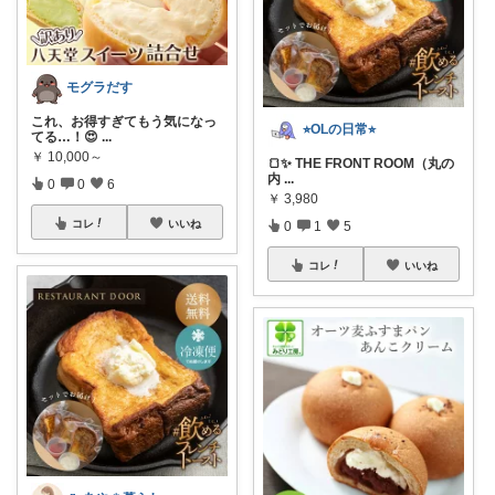
モグラだす
これ、お得すぎてもう気になっ
⭐︎OLの日常⭐︎
てる…！😍
...
￥
10,000～
🍞✨ THE FRONT ROOM（丸の
内
...
0
0
6
￥
3,980
コレ
いいね
0
1
5
コレ
いいね