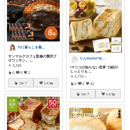
YU┆暮らしを整えるもの
サンマルクカフェ監修の贅沢ク
りんmama*ゆるラク育児
ロワッサン。
...
￥
3,240
\マツコの知らない世界 で紹介/
しっとりも
...
0
0
2
￥
2,770～
コレ
いいね
0
2
42
コレ
いいね