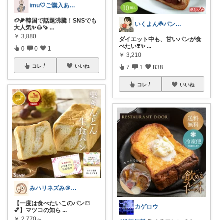
imu🤍ご購入ありがとうございます
🥔🌽韓国で話題沸騰！SNSでも
いくよん☘️パンのある暮らし✨
大人気✨🌰🍠
...
￥
3,880
ダイエット中も、甘いパンが食
べたい❣️✨
...
0
0
1
￥
3,210
コレ
いいね
7
1
838
コレ
いいね
みハリネズみ＠健康オタク
【一度は食べたいこのパン🍞
カゲロウ
💕】マツコの知ら
...
￥
2,770～