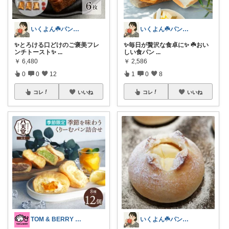
いくよん☘️パンのある暮らし✨
いくよん☘️パンのある暮らし✨
✨とろける口どけのご褒美フレ
✨毎日が贅沢な食卓に✨ ☘️おい
ンチトースト✨
...
しい食パン
...
￥
6,480
￥
2,586
0
0
12
1
0
8
コレ
いいね
コレ
いいね
TOM & BERRY 🐶🐰💕
いくよん☘️パンのある暮らし✨