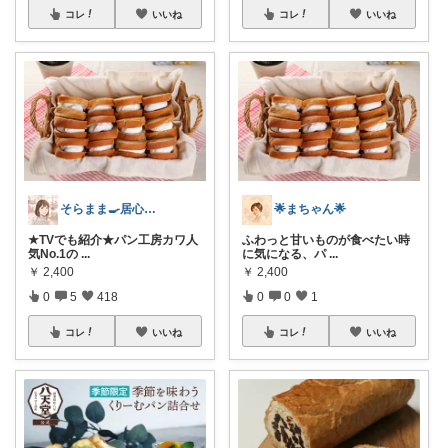
コレ
いいね
コレ
いいね
そらまま🍳居心地いいキッチン作り
🌟まちゃん🌟
★TVでも紹介★パン工房カワ人
ふわっと甘いものが食べたい時
気No.1の
...
に気になる、パ
...
￥
2,400
￥
2,400
0
5
418
0
0
1
コレ
いいね
コレ
いいね