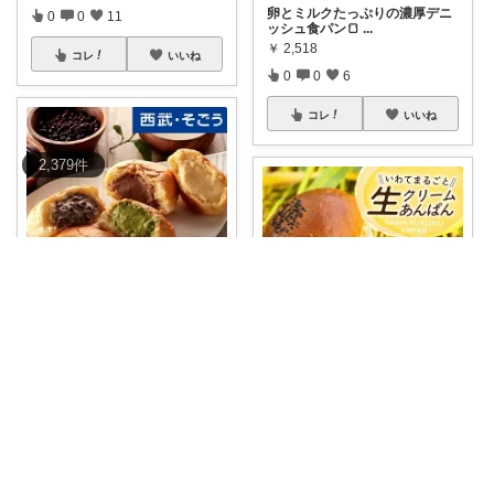
卵とミルクたっぷりの濃厚デニ
0
0
11
ッシュ食パン🍞
...
￥
2,518
コレ
いいね
0
0
6
コレ
いいね
2,379
件
ながもり|楽天グルメROOM🍜
✨期間限定7％OFF✨ 【八天堂
クリー
...
🌷 あや＊暮らしとギフト
￥
3,672
「あんこと生クリームの組み合
1
1
15
わせが好きなら
...
￥
6,000
コレ
いいね
0
2
0