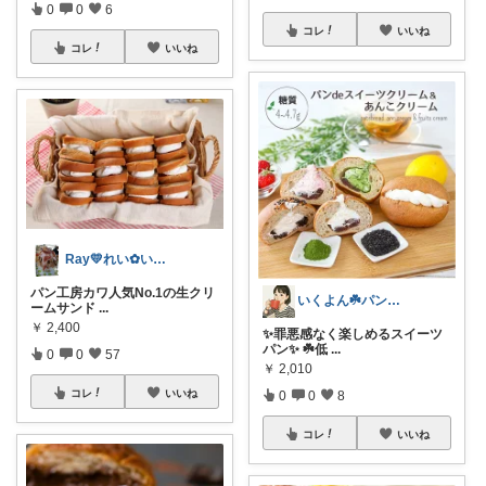
0
0
6
コレ
いいね
コレ
いいね
Ray💛れい︎✿いつもありがとう❁¨̮
パン工房カワ人気No.1の生クリ
いくよん☘️パンのある暮らし✨
ームサンド
...
￥
2,400
✨罪悪感なく楽しめるスイーツ
パン✨ ☘️低
...
0
0
57
￥
2,010
コレ
いいね
0
0
8
コレ
いいね