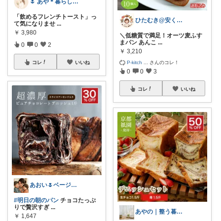
🌷 あや＊暮らしとギフト
「飲めるフレンチトースト」っ
ひたむき@安くラクする限界ごはん
て気になりませ
...
￥
3,980
＼低糖質で満足！オーツ麦ふす
まパン あんこ
...
0
0
2
￥
3,210
P-kitch
...
さんのコレ！
コレ
いいね
0
0
3
コレ
いいね
あおい🌷ベージュ好き♡時短アイテム好き
#明日の朝のパン
チョコたっぷ
りで贅沢すぎ
...
あやの｜整う暮らしROOM
￥
1,647