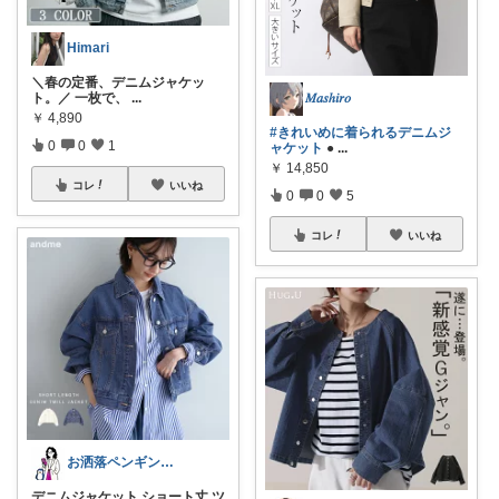
Himari
＼春の定番、デニムジャケッ
ト。／ 一枚で、
...
𝑀𝑎𝑠ℎ𝑖𝑟𝑜
￥
4,890
#きれいめに着られるデニムジ
0
0
1
ャケット
●
...
￥
14,850
コレ
いいね
0
0
5
コレ
いいね
お洒落ペンギン🐧暮らし×ときめき
デニムジャケット ショート丈 ツ