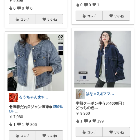
￥
9,899
0
0
1
0
0
0
コレ
いいね
コレ
いいね
はな☺︎2児ママ **経由感謝ﾃﾞｽ**
ろうちゃん🐥✨フォロワー様から購入💖
半額クーポン使うと4000円！
🐥🌸春だねGジャン🌸🐻‍❄️
#50%
どっちの色
...
OF
...
￥
9,960
￥
7,980
1
9
199
1
1
806
コレ
いいね
コレ
いいね