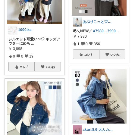
あぷりこっと🤍大人ｶﾜｲｲ服集め
1000.ka
💟＼NEW／
#7980→3990
...
￥
7,980
シルエット可愛い〜♡ キッズア
ウターにめち
...
1
0
356
￥
3,898
コレ
いいね
0
0
19
コレ
いいね
akari.8.6 大人カジュアル服