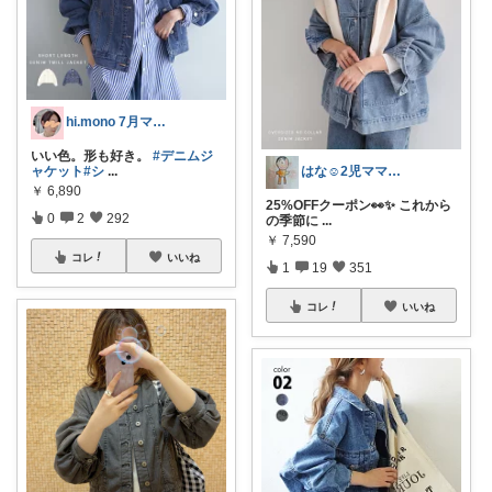
hi.mono 7月マラソン感謝🥰
いい色。形も好き。
#デニムジ
ャケット
#シ
...
はな☺︎2児ママ **経由感謝ﾃﾞｽ**
￥
6,890
25%OFFクーポン👀✨ これから
0
2
292
の季節に
...
￥
7,590
コレ
いいね
1
19
351
コレ
いいね