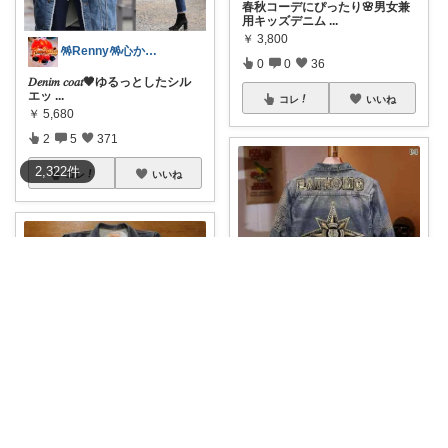
春秋コーデにぴったり🌸男女兼
用キッズデニム
...
￥
3,800
🪅Renny🪅心から💐感謝です🩷
0
0
36
𝐷𝑒𝑛𝑖𝑚 𝑐𝑜𝑎𝑡🖤ゆるっとしたシル
エッ
...
コレ
いいね
￥
5,680
2
5
371
2,322
件
コレ
いいね
光翔ひかり
光翔ひかり
#ジージャン
￥
36,640
#ジージャン
0
0
1
￥
38,500