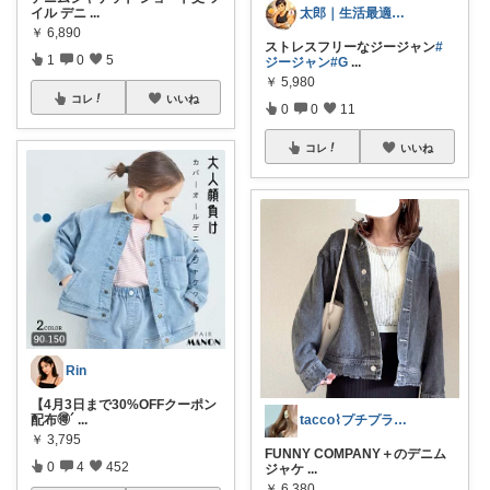
イル デニ
...
太郎｜生活最適化🏋️
￥
6,890
ストレスフリーなジージャン
#
1
0
5
ジージャン
#G
...
￥
5,980
コレ
いいね
0
0
11
コレ
いいね
Rin
【4月3日まで30%OFFクーポン
配布🉐´
...
tacco⌇プチプラ服と愛用品
￥
3,795
FUNNY COMPANY＋のデニム
0
4
452
ジャケ
...
￥
6,380