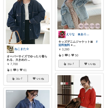
えりな 🎀ありがとうございます🎀🙇
キッズデニムジャケット🎀
#
送料無料
⭐️
...
ねこまた☆
￥
3,280
0
0
50
オーバーサイズでゆったり着ら
れる、大きめの
...
￥
7,700
コレ
いいね
0
0
61
コレ
いいね