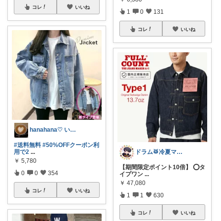
コレ
いいね
1
0
131
コレ
いいね
hanahana♡ いつもありがとう🙏
#送料無料
#50%OFFクーポン利
用で2
...
ドラム🥁冷夏マラソン🉐
￥
5,780
【期間限定ポイント10倍】 ⭕️タ
0
0
354
イプワン
...
￥
47,080
コレ
いいね
1
1
630
コレ
いいね