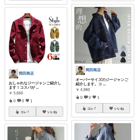
岡田商店
岡田商店
オーバーサイズのジージャンご
おしゃれなジージャンご紹介し
紹介します。コ
...
ます！コスパが
...
￥
4,980
￥
5,660
0
0
1
0
0
1
コレ
いいね
コレ
いいね