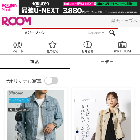
ROOM
楽天トップへ
詳細検索
Feed
見つける
お知らせ
商品
ユーザー
#オリジナル写真