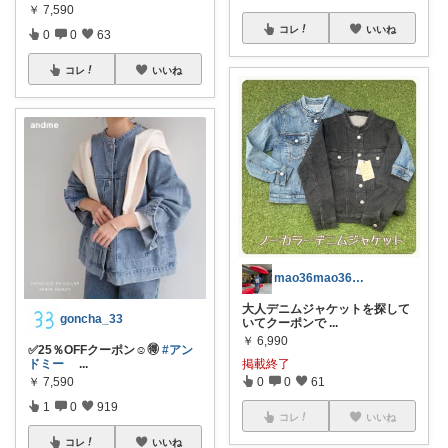
￥
7,590
コレ
いいね
0
0
63
コレ
いいね
mao36mao36＊経由購入感謝です✨
大人デニムジャケットを探して
goncha_33
いてクーポンで
...
￥
6,990
✅25％OFFクーポン☺🉐
#アン
ドミー
...
掲載終了
￥
7,590
0
0
61
1
0
919
コレ
いいね
コレ
いいね