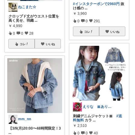
#インスタクーポンで2960円
抜
ねこまた☆
け感の
...
￥
3,960
クロップド丈がウエスト位置を
高く見せ、羽織
...
0
0
291
￥
4,990
コレ
いいね
0
0
28
コレ
いいね
えりな 🎀ありがとうございます🎀🙇
刺繍デニムジャケット🎀
#送
mm_nn
料無料
カラ
...
￥
2,510
【3/9(月)20:00〜48時間限定！3
...
0
0
40