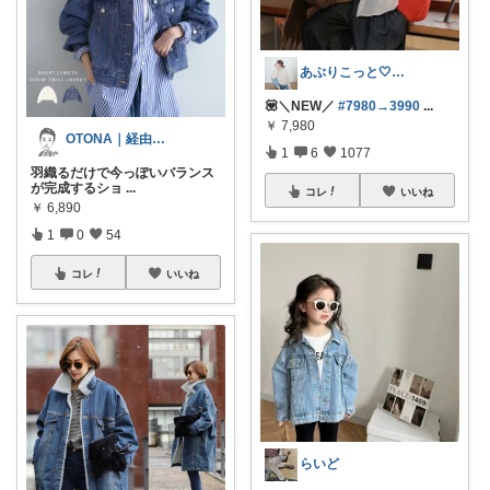
あぷりこっと🤍大人ｶﾜｲｲ服集め
💟＼NEW／
#7980→3990
...
￥
7,980
OTONA｜経由購入有難うございます🙇
1
6
1077
羽織るだけで今っぽいバランス
が完成するショ
...
コレ
いいね
￥
6,890
1
0
54
コレ
いいね
らいど