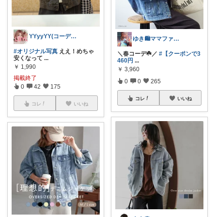
YYyyYY(コーデやってます🐢🐾)
ゆき🛍️ママファッション♡
#オリジナル写真
ええ！めちゃ
＼春コーデ☘️／
#【クーポンで3
安くなって
...
460円
...
￥
1,990
￥
3,960
掲載終了
0
0
265
0
42
175
コレ
いいね
コレ
いいね