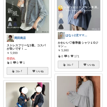
はな☺︎2児ママ **経由感謝ﾃﾞｽ**
岡田商店
かわいい♡春準備 シャツ ≦ Gジ
ストレスフリーな1着。コスパ
ャン
...
が良いです！
...
￥
5,980
￥
5,999
0
6
171
売切れ
0
0
1
コレ
いいね
コレ
いいね