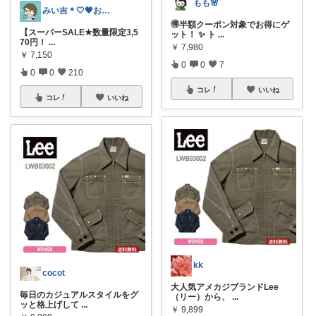
もも🌸
みい吉＊🤍🖤お買上げ感謝＊
🉐半額クーポン対象でお得にゲ
【スーパーSALE★数量限定3,5
ット！ ✨ ト
...
70円！
...
￥
7,980
￥
7,150
0
0
7
0
0
210
コレ
いいね
コレ
いいね
kk
cocot
大人気アメカジブランドLee
毎日のカジュアルスタイルをグ
（リー）から、
...
ッと格上げして
...
￥
9,899