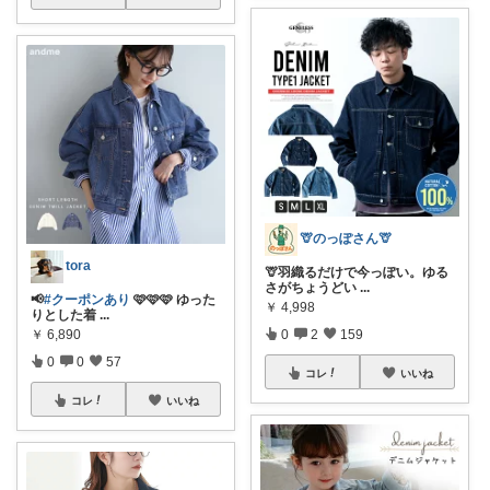
🦒のっぽさん🦒
tora
🦒羽織るだけで今っぽい。ゆる
さがちょうどい
...
📢
#クーポンあり
🩷🩷🩷 ゆった
￥
4,998
りとした着
...
￥
6,890
0
2
159
0
0
57
コレ
いいね
コレ
いいね