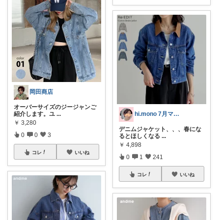
岡田商店
オーバーサイズのジージャンご
紹介します。ユ
...
hi.mono 7月マラソン感謝🥰
￥
3,280
デニムジャケット、、、春にな
0
0
3
るとほしくなる
...
￥
4,898
コレ
いいね
0
1
241
コレ
いいね