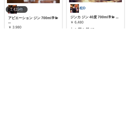
松D
松D
1,419
件
ジンカ ジン 40度 700ml🥂💫
...
アビエーション ジン 700ml🥂💫
...
￥
6,480
￥
3,980
0
0
87
0
0
88
コレ
いいね
コレ
いいね
無限亭
セリーナ
#贅沢家飲みカクテル
老舗蔵元
ジントニック用カクテルグラス
が本気で作っ
...
620ml。オ
...
￥
5,940