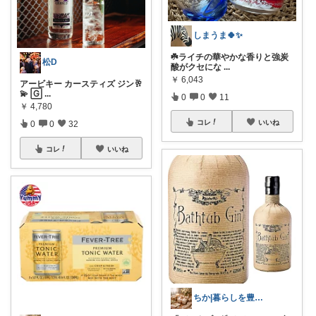
しまうま🍀✨
☘️ライチの華やかな香りと強炭
松D
酸がクセにな
...
￥
6,043
アービキー カースティズ ジン🥂
💫 🄶
...
0
0
11
￥
4,780
コレ
いいね
0
0
32
コレ
いいね
ちか|暮らしを豊かに、旅を日常に。