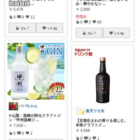
🄶🄾🄾🄳
...
み・爽やかなシ
...
￥
5,478
￥
2,898
売切れ
0
0
12
0
2
60
コレ
いいね
コレ
いいね
ババちゃん
楽天ツカ夫
✨山梨・韮崎が誇るクラフトジ
ン「甲州韮崎ジ
...
【京都生まれの香りを楽しむ、
本格クラフトジ
...
￥
7,500～
￥
4,568
0
0
2
0
0
1