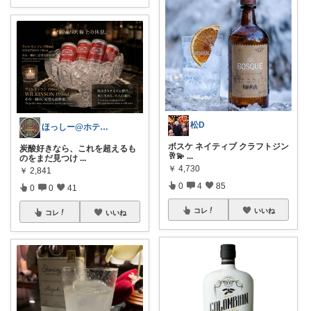
松D
ほっしー@ホテルのような家を目指して
ボスケ ネイティブ クラフトジン
炭酸好きなら、これを超えるも
🥂💫
...
のをまだ見つけ
...
￥
4,730
￥
2,841
0
4
85
0
0
41
コレ
いいね
コレ
いいね