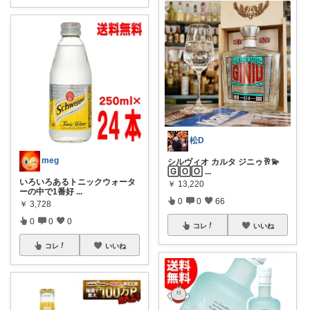
松D
meg
シルヴィオ カルタ ジニゥ🥂💫
🄶🄾🄾
...
いろいろあるトニックウォータ
￥
13,220
ーの中で1番好
...
0
0
66
￥
3,728
0
0
0
コレ
いいね
コレ
いいね