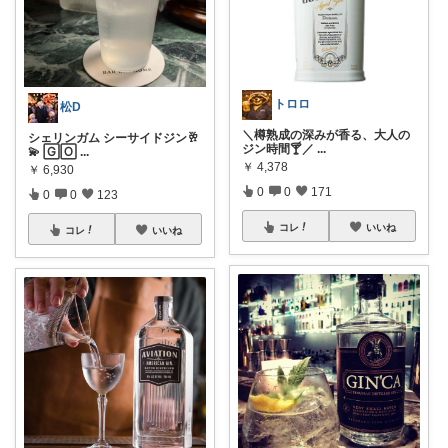
トロロ
松D
＼樽熟成の深みが香る、大人の
シェリンガム シーサイドジン🥂
ジン時間🍸／
...
💫 🄶🄾
...
￥
4,378
￥
6,930
0
0
171
0
0
123
コレ
いいね
コレ
いいね