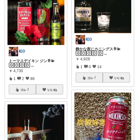
松D
静かな夜にカニングス🥂💫
松D
🄶🄾🄾🄳 🄳
...
￥
4,928
トーマスデイキン ジン🥂💫
🄶🄾🄾🄳
...
1
0
14
￥
4,730
コレ
いいね
1
2
86
コレ
いいね