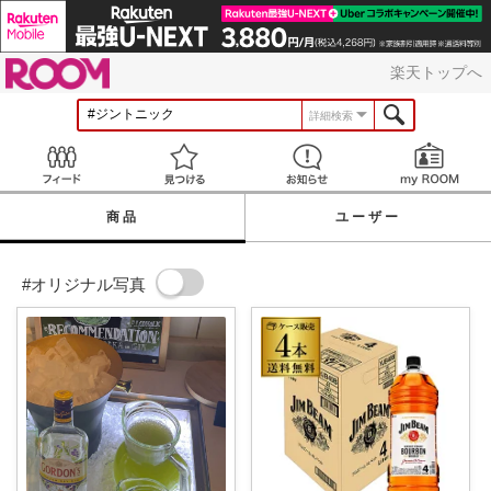
ROOM
楽天トップへ
詳細検索
Feed
見つける
お知らせ
商品
ユーザー
#オリジナル写真