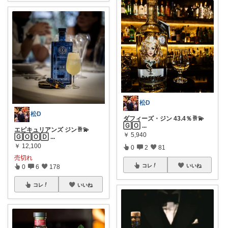
松D
松D
ダフィーズ・ジン 43.4％🥂💫
🄶🄾
...
エピキュリアンズ ジン🥂💫
￥
5,940
🄶🄾🄾🄳
...
￥
12,100
0
2
81
売切れ
コレ
いいね
0
6
178
コレ
いいね