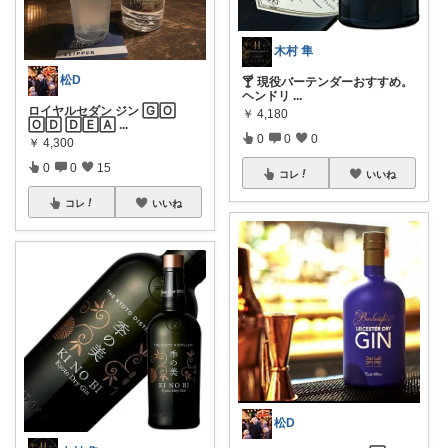
木村 隼
松D
🍸 現役バーテンダーおすすめ。
ヘンドリ
...
ロイヤルセダン ジン 🄶🄾
￥
4,180
🄾🄳 🄳🄴🄰
...
0
0
0
￥
4,300
0
0
15
コレ
いいね
コレ
いいね
松D