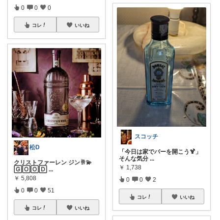
0
0
0
コレ
いいね
スコッチ
松D
​「今日は家でバーを開こう🍹」
そんな気分
...
クリストファーレン ジン🥂💫
￥
1,738
🄶🄾🄾🄳
...
￥
5,808
0
0
2
0
0
51
コレ
いいね
コレ
いいね