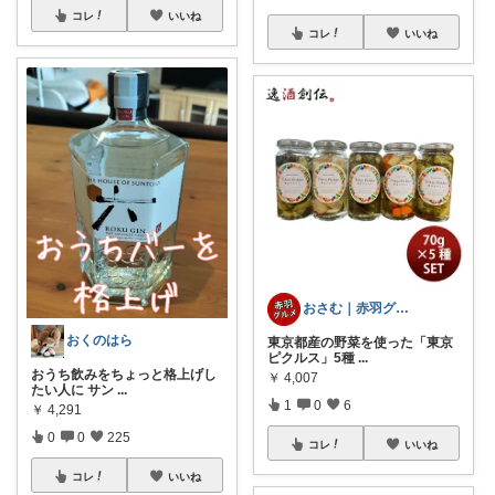
コレ
いいね
コレ
いいね
おさむ｜赤羽グルメ&穴場スポット
おくのはら
東京都産の野菜を使った「東京
ピクルス」5種
...
おうち飲みをちょっと格上げし
￥
4,007
たい人に サン
...
1
0
6
￥
4,291
0
0
225
コレ
いいね
コレ
いいね