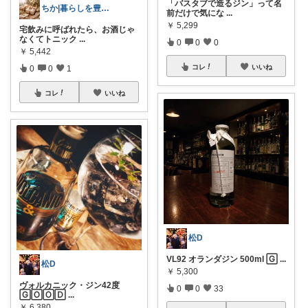
「バスタブで造るジン」って名
ちか|暮らしを豊かに、旅を日常に。
前だけで気にな
...
￥
5,299
宅飲みに呼ばれたら、お酒じゃ
なくてトニック
...
0
0
0
￥
5,442
コレ
いいね
0
0
1
コレ
いいね
松D
VL92 オランダジン 500ml 🄶
...
松D
￥
5,300
ヴォルカニック・ジン42度
0
0
33
🄶🄾🄾🄳
...
￥
6,380