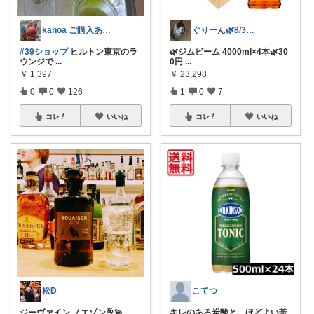
kanoa ご購入ありがとうございます
ぐりーん🌿8/3🍞ありがとう🙇‍♀
#39ショップ
ヒルトン東京のラ
🌿ジムビーム 4000ml×4本🌿30
ウンジで
...
0円
...
￥
1,397
￥
23,298
0
0
126
1
0
7
コレ
いいね
コレ
いいね
松D
こてつ
ジーヴァイン ノエゾン🥂💫
キレのある炭酸と、ほどよい苦