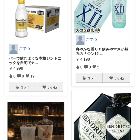
こてつ
こてつ
爽やかな香りと飲みやすさが魅
力の「ジン12
...
バーで飲むような本格ジントニ
￥
4,198
ックを自宅で✨
...
0
0
5
￥
4,998
0
0
19
コレ
いいね
コレ
いいね