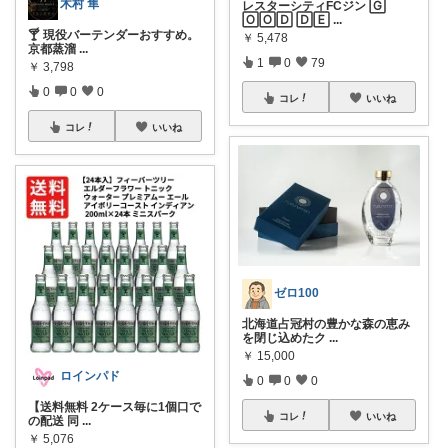
木村 隼
レスターシティFCジン 🄶
🄾🄾🄳 🄳🄴
...
🍸 現役バーテンダーおすすめ。
￥
5,478
京都蒸溜
...
1
0
79
￥
3,798
0
0
0
コレ
いいね
コレ
いいね
ゼロ100
北海道占冠村の豊かな森の恵み
を閉じ込めたク
...
￥
15,000
ロインパド
0
0
0
【送料無料 2ケース毎に1個口で
コレ
いいね
の配送 同
...
￥
5,076