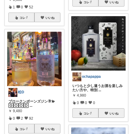
コレ
いいね
1
0
52
コレ
いいね
ochapappa
いつもと少し違うお酒を楽しみ
たい方や、特別
...
松D
￥
4,980
ブロークンボーンズジン🥂💫
0
0
0
🄶🄾🄾🄳
...
￥
9,480
コレ
いいね
0
2
92
コレ
いいね