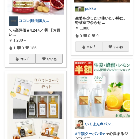
pokke
生姜を少しだけ使いたい時に、
ココレ|経由購入ありがとうございます🌷
野菜室で余らせ
...
￥
1,880
＼⭐️高評価★4.24⭐️／ 🉐 【お買
い
...
0
0
9
￥
1,280～
コレ
いいね
1
0
186
コレ
いいね
いくよん☘️パンのある暮らし✨
#半額クーポン❣️✨
✨心温まるジ
ンジャー
...