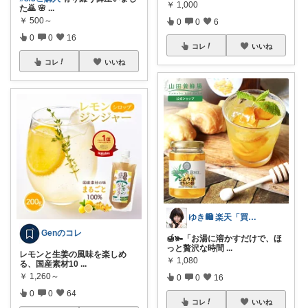
￥
1,000
た🙇 🌸
...
￥
500～
0
0
6
0
0
16
コレ
いいね
コレ
いいね
ゆき🛍️ 楽天「買ってよかった」を厳選
Genのコレ
🍯🫚「お湯に溶かすだけで、ほ
っと贅沢な時間
...
レモンと生姜の風味を楽しめ
￥
1,080
る、国産素材10
...
￥
1,260～
0
0
16
0
0
64
コレ
いいね