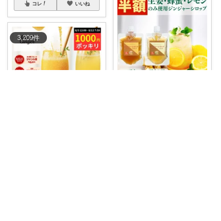
コレ
いいね
3,209
件
のうかのて 農業女子が欲しい物room
＼農業女子のご褒美ドリンク🫚
🍯／ 朝の畑
...
￥
1,230
きりママ
0
0
1
クーラーで体が冷え切っている
あなた、生姜シ
...
コレ
いいね
￥
1,000
0
0
12
コレ
いいね