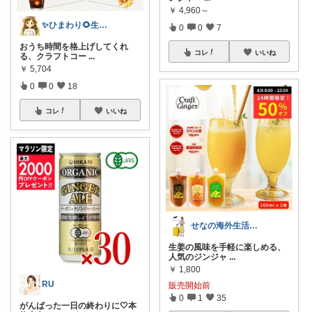
￥
4,960～
✨ひまわり🌻生活雑貨・純喫茶✨
0
0
7
おうち時間を格上げしてくれ
コレ
いいね
る、クラフトコー
...
￥
5,704
0
0
18
コレ
いいね
せなの海外生活ノート
生姜の風味を手軽に楽しめる、
人気のジンジャ
...
￥
1,800
RU
販売開始前
0
1
35
がんばった一日の終わりに🤍本