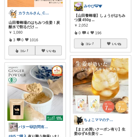
みやび🐯🐮
カラカルさん_CRCL😺朝コレ4時
【山田養蜂場】しょうがはちみ
つ漬 450g
...
山田養蜂場のはちみつ生姜！炭
￥
2,052
酸水で割るだけ
...
￥
1,080
0
4
196
3
0
1016
コレ
いいね
コレ
いいね
ちょこママのティールーム 訪問感謝！
バター🐱訪問有難うございます💕
【まとめ買いクーポン有り】生
姜ゆず&生姜り
...
#8/5ご購入
有り難う御座いまし