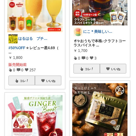
にこ＊美味しいは幸せ♡
はるはる プチプラで楽しく♡*.+゜
🥤✨おうちで本格♪クラフトコー
ラスパイスキ
...
#50%OFF
⭐ レビュー星4.69（
￥
1,700
...
￥
1,800
0
0
3
販売開始前
コレ
いいね
0
0
257
コレ
いいね