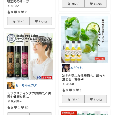
物志向のオーガ
...
コレ
いいね
￥
4,982
0
0
2
コレ
いいね
ムギっち
冷えが気になる季節も、ほっと
温まる一杯を🫖
...
￥
3,000
もーちゃんのダイエットROOM
0
0
1
＼ファスティングのお供に／ 美
容や健康を意
...
コレ
いいね
￥
6,280～
0
1
59