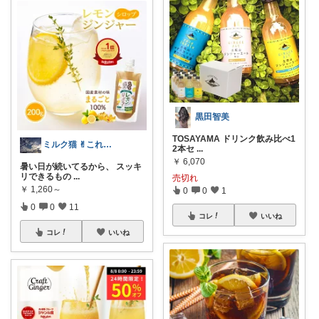
黒田智美
TOSAYAMA ドリンク飲み比べ1
ミルク猫 ✌︎これええやん✌︎
2本セ
...
￥
6,070
暑い日が続いてるから、 スッキ
リできるもの
...
売切れ
￥
1,260～
0
0
1
0
0
11
コレ
いいね
コレ
いいね