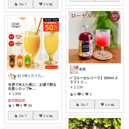
コレ
いいね
金魚
おつ＠くたくたのゆる健康
✅【ローゼルコーラ】300ml ク
ラフトコ
...
冷房で冷えた夜に、お湯で割る
￥
2,138
生姜シロップ🫚
...
￥
1,800
0
0
2
販売開始前
コレ
いいね
1
0
99
コレ
いいね