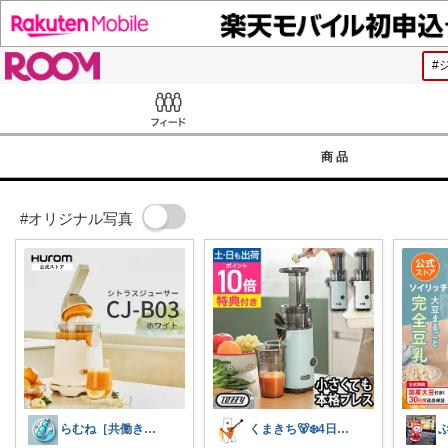
ROOM
Feed
商品
#オリジナル写真
らむね［共働き時短家電ナビ］
くまきち🐻‍❄️4日購入感謝🌻