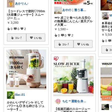
あかりん♪
あやの｜整う暮らしROOM
【コードレスで便利♡700m
l大容量ジューサー】スムー
🥕✨ 皮ごと食べられる安心
ジー た
...
の無農薬にんじん♪ 楽天グル
￥
3,280
🧂革命
メ大賞
...
表作と
0
0
2
￥
1,580～
サーを
￥
5,50
0
0
2
コレ
いいね
0
コレ
いいね
コ
lilac.01
ちむ＊運動を身近に、ハッピーに＊
かわいいデザイン✨ そして
パワーも◎ 氷も砕ける ジュ
で
【低速圧縮のスロージュー
ーサー❣
...