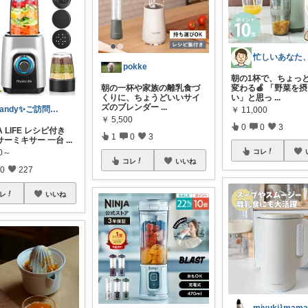
pokke
朝の1杯で、ちょっ
朝の一杯や家族の離乳食づ
変わる🍎 「野菜を
くりに、ちょうどいいサイ
い」と思っ
...
ズのブレンダー
...
Candy✨ご訪問・経由購入に日々感謝✨
￥
11,000
￥
5,500
0
0
3
A LIFE レシピ付き
1
0
3
サーミキサー 一台
...
80～
コレ
コレ
いいね
0
227
レ
いいね