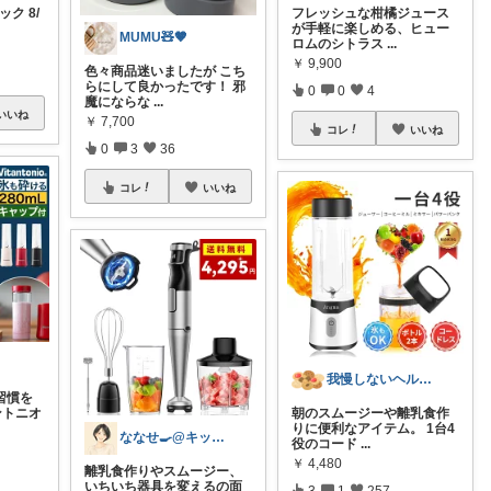
ック 8/
フレッシュな柑橘ジュース
.
が手軽に楽しめる、ヒュー
MUMU🧸🤎
ロムのシトラス
...
￥
9,900
色々商品迷いましたが こち
らにして良かったです！ 邪
0
0
4
魔にならな
...
いいね
￥
7,700
コレ
いいね
0
3
36
コレ
いいね
我慢しないヘルシー生活｜時短×健康ごはん
習慣を
ントニオ
朝のスムージーや離乳食作
りに便利なアイテム。 1台4
ななせ🍳@キッチン雑貨で暮らしラクに
役のコード
...
￥
4,480
離乳食作りやスムージー、
いちいち器具を変えるの面
3
1
257