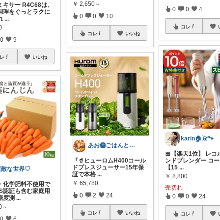
￥
2,650～
キサー R4C68は、
0
0
4
調理をぐっとラクに
0
0
10
れ
...
0
コレ
コレ
いいね
0
9
レ
いいね
karin🏠️𓃠🐾
あお🥝ごはんとおともたち🥭
🎀【楽天1位】 レコ
『🥤ヒューロムH400コール
ンドブレンダー コ
ドプレスジューサー15年保
【15
...
素敵な世界♡
証で本格
...
￥
8,800
￥
65,780
・化学肥料不使用で
売切れ
AS認証も含む家庭用
0
2
24
0
0
24
糖度測
...
80～
コレ
いいね
コレ
0
6