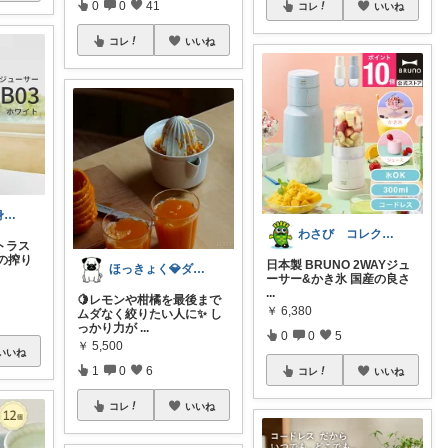
0
0
41
コレ
いいね
コレ
いいね
ちむ＊運動を身近に、ハッピーに＊
わさび コレクションもご利用ください
トラス
の搾り
日本製 BRUNO 2WAYジュ
ほっきょく💎ダイヤモンド会員💎
ーサー&かき氷 国産の良さ
...
🍋レモンや柑橘を最後まで
￥
6,380
ムダなく絞りたい人に✨ し
っかり力が
...
0
0
5
￥
5,500
いいね
1
0
6
コレ
いいね
コレ
いいね