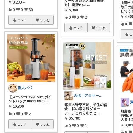
サーが夏野菜と相性抜群
￥
8,230～
山善のミ
✨】 奇跡のコ
...
毎日の
0
0
36
￥
5,980
してく
￥
4,48
0
0
2
コレ
いいね
0
コレ
いいね
コ
新人パパ
みほ｜アラサー主婦｜共働き｜2児育児中
【スーパーDEAL 50%ポイ
ントバック 08/11 09:5
...
毎日の野菜不足、子供の偏
￥
19,800
食、私の紫外線ダメー
無農薬
ジ…。これらをまと
...
0
0
2
有機J
￥
65,780
人参！
￥
3,0
コレ
いいね
0
0
1
0