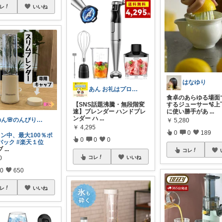
レ
いいね
はなゆり
あん お礼はプロフで🙏
食卓のあらゆる場面
【SNS話題沸騰・無段階変
するジューサー🫧上
速】ブレンダー ハンドブレ
に使い勝手があ
...
ンダー ハ
...
のん🌸のんびり生活✨
￥
5,280
￥
4,295
0
0
189
ソン中、最大100％ポ
0
0
0
バック
#楽天１位
ブ
...
コレ
0
コレ
いいね
0
650
レ
いいね