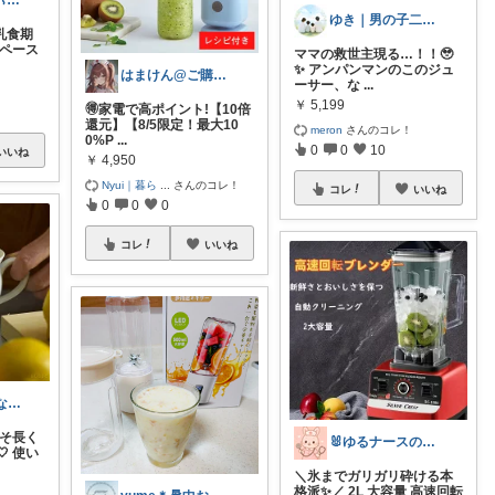
miyuki⌇mama⌇注文住宅計画中
ゆき｜男の子二人の看護師ママ
乳食期
やペース
ママの救世主現る…！！🥹
✨ アンパンマンのこのジュ
はまけん@ご購入ありがとうございます
ーサー、な
...
￥
5,199
🉐家電で高ポイント!【10倍
還元】【8/5限定！最大10
meron
さんのコレ！
0%P
...
0
0
10
いいね
￥
4,950
Nyui｜暮ら
...
さんのコレ！
コレ
いいね
0
0
0
コレ
いいね
MIN ⚘ ママになりました
こそ長く
🐰ゆるナースの愛用品ROOM🐰
 使い
＼氷までガリガリ砕ける本
格派✨／ 2L 大容量 高速回転