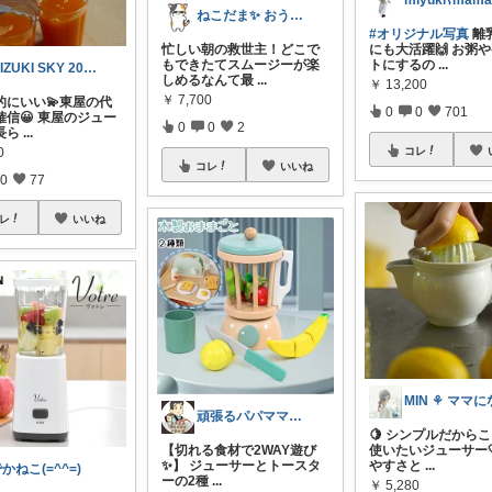
ねこだま✨ おうち時間充実ROOM🐾
#オリジナル写真
離
忙しい朝の救世主！どこで
にも大活躍🙌 お粥
もできたてスムージーが楽
トにするの
...
MIZUKI SKY 20日購入感謝🙏
しめるなんて最
...
￥
13,200
￥
7,700
的にいい💫東屋の代
0
0
701
確信😀 東屋のジュー
0
0
2
長ら
...
0
コレ
コレ
いいね
0
77
レ
いいね
頑張るパパママ応援隊@育児・子供用品紹介
🍋 シンプルだから
【切れる食材で2WAY遊び
使いたいジューサー
✨】 ジューサーとトースタ
やすさと
...
かねこ(=^^=)
ーの2種
...
￥
5,280