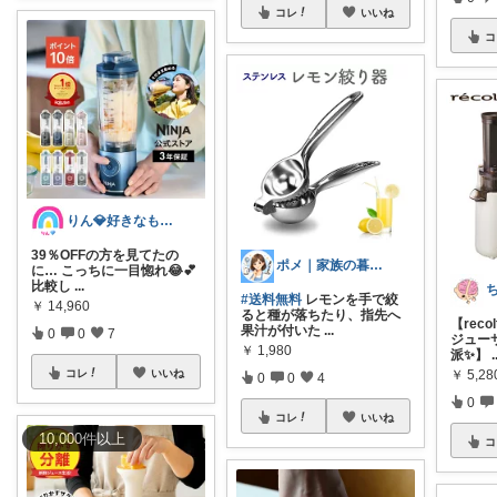
コレ
いいね
コ
りん💎好きなものღ⠜
39％OFFの方を見てたの
ポメ｜家族の暮らしを少しラクに
に… こっちに一目惚れ😂💕
比較し
...
#送料無料
レモンを手で絞
￥
14,960
ると種が落ちたり、指先へ
【rec
果汁が付いた
...
0
0
7
ジュー
￥
1,980
派✨】
.
￥
5,28
コレ
いいね
0
0
4
0
コレ
いいね
10,000
件
以上
コ