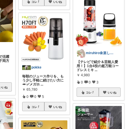
コレ
いいね
miruhiro🌼楽しく暮らそう
で活躍
下両方
​【テレビで紹介＆芸能人愛
用！】1台4役の超万能コー
pokke
ドレスミキ
...
￥
4,980
毎朝のジュース作りを、も
う少し手軽に続けたい方に
0
0
3
🥕 ✅メガホ
...
いいね
￥
65,780
コレ
いいね
0
0
5
コレ
いいね