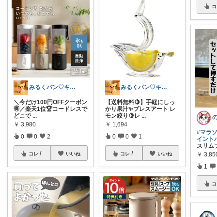
コ
みるくパン♡キッチンルーム
みるくパン♡キッチンルーム
＼今だけ100円OFFクーポン
【送料無料🍋】手軽にしっ
🉐／楽天1位🏆コードレスで
かり果汁✨プレスアート レ
どこで
...
モン絞り🍋レ
...
￥
3,980
￥
1,694
#マラ
0
0
2
0
0
1
イント
スリム
￥
3,85
コレ
いいね
コレ
いいね
1
コ