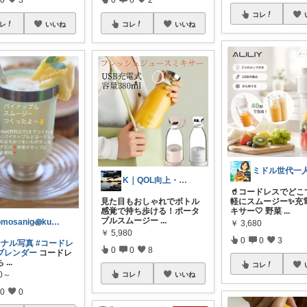
コレ
レ
いいね
コレ
いいね
K｜QOL向上・良品選定室
🥤コードレスでどこ
見た目もおしゃれでボトル
軽にスムージー✨充
感覚で持ち歩ける！ポータ
キサー🤍 野菜
...
ブルスムージー
...
tomosanig꩜kukulutomo
￥
3,680
￥
5,980
0
0
3
ジナル写真
#コードレ
0
0
8
ブレンダー
コードレ
ち
...
コレ
00～
コレ
いいね
0
0