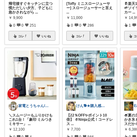
帰宅後すぐキッチンに立つ
[Toffy ミニスロージューサ
🥛楽
慌ただしい夕方、子どもに
ー] スロージューサーと言え
🌱ソ
急かされながら
...
...
カー
...
￥
9,900
￥
11,000
￥
14,9
0
0
251
0
0
286
1
コレ
いいね
コレ
いいね
コ
家電とうちゃん/2児のパパ✨️購入感謝！
けん🐕★購入感謝です★（アイコン変更）
E
​＼スムージーもふりかけも
【22％OFF✨ポイント10
🍧夏
これ1台！「象印 ミルつき
倍】 🥤Ninja公式！コードレ
かき氷
ミキサー」
...
ス
...
スだか
￥
12,100
￥
7,700
￥
6,38
0
0
4
0
0
566
0