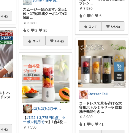
yume＊暑中お見舞い申し上げます☀️
ブレン
...
￥
7,980
スムージー始めます♪ 楽天1
位・17冠達成クーポンで¥2
0
0
5
いいね
980
...
￥
3,280
コレ
いいね
0
2
85
コレ
いいね
ルト ハ
Ressar Tail
ードレス
コードレスで氷も砕ける大
容量ボトルミキサー✨ 自動
ぶひぶひぶひ子・暑いの苦手・・・辛い
洗浄機能付き
...
￥
3,980
【
#7/22！3,775円/1点、ク
ーポン利用で
✨】1台4役
...
1
0
41
￥
7,550
いいね