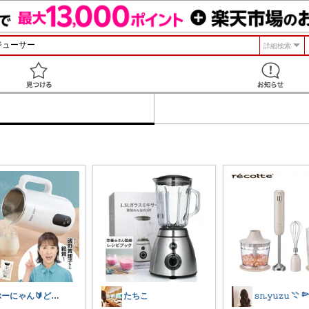
詳細検索
見つける
ぶーにゃん🔰どうしたら売れるかな😭
たちこ
𝚜𝚗.𝚢𝚞𝚣𝚞 𓇢 