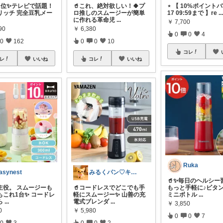
天1位✨テレビで話題！
🥤これ、絶対欲しい！🍀プ
⋆ 【 10%ポイントバ
イリッチ 完全豆乳メー
ロ推しのスムージーが簡単
17 09:59まで 】re
..
に作れる革命児
...
￥
7,700
90
￥
6,380
0
0
4
0
162
0
0
10
コレ
レ
いいね
コレ
いいね
Ruka
asynest
みるくパン♡キッチンルーム
🥤✨毎日のヘルシー
の主役。 スムージーも
🥤コードレスでどこでも手
もっと手軽に♪ビタ
もこれ1台✨ コードレ
軽にスムージー✨ 山善の充
ミニボトル
...
ら
...
電式ブレンダ
...
￥
3,850
0
￥
5,980
0
0
7
0
3
0
0
2