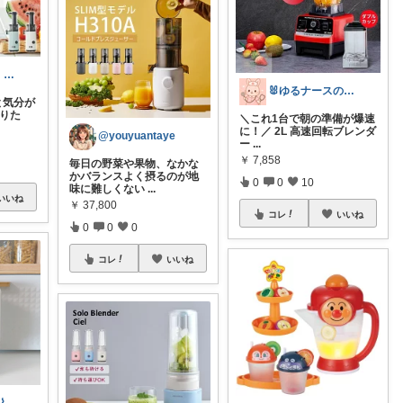
忙しいあなた、はっちょ家電・便利グッズ便
🐰ゆるナースの愛用品ROOM🐰
と気分が
摂りた
＼これ1台で朝の準備が爆速
に！／ 2L 高速回転ブレンダ
@youyuantaye
ー
...
￥
7,858
毎日の野菜や果物、なかな
かバランスよく摂るのが地
0
0
10
味に難しくない
...
いいね
￥
37,800
コレ
いいね
0
0
0
コレ
いいね