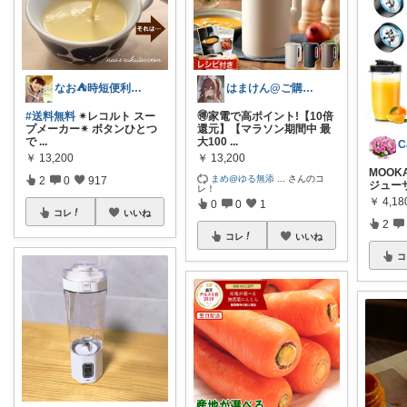
なお⛺️時短便利グッズ好き♡オリ写多め♪
はまけん@ご購入ありがとうございます
#送料無料
✴︎レコルト スー
🉐家電で高ポイント!【10倍
プメーカー✴︎ ボタンひとつ
還元】【マラソン期間中 最
で
...
大100
...
￥
13,200
￥
13,200
MOOK
まめ@ゆる無添
...
さんのコ
2
0
917
ジュー
レ！
￥
4,1
0
0
1
コレ
いいね
2
コレ
いいね
コ