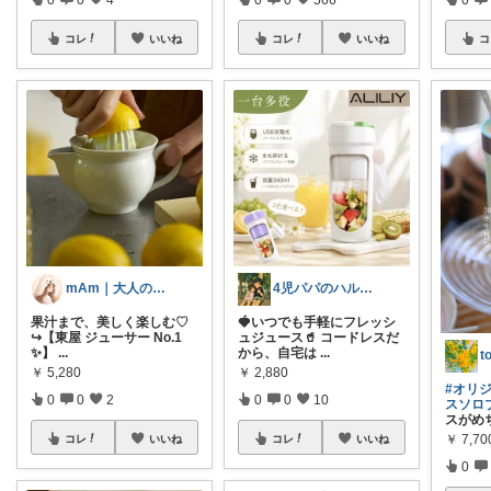
コレ
いいね
コレ
いいね
コ
mAm｜大人のご褒美セレクト
4児パパのハル🙇経由購入感謝です！🙇
果汁まで、美しく楽しむ♡
🍓いつでも手軽にフレッシ
↪︎【東屋 ジューサー No.1
ュジュース🥤 コードレスだ
✨】
...
から、自宅は
...
￥
5,280
￥
2,880
#オリ
0
0
2
0
0
10
スソロ
スがめ
￥
7,7
コレ
いいね
コレ
いいね
0