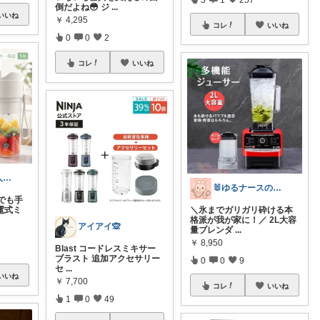
倒だよね😳 ジ
...
いいね
￥
4,295
コレ
いいね
0
0
2
コレ
いいね
ミドル世代一人暮らし応援隊
🐰ゆるナースの愛用品ROOM🐰
でも手
電式ミ
＼氷までガリガリ砕ける本
格派が我が家に！／ 2L大容
アイアイ🙊
量ブレンダ
...
￥
8,950
Blast コードレスミキサー
ブラスト 追加アクセサリー
0
0
9
セ
...
いいね
￥
7,700
コレ
いいね
1
0
49