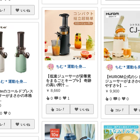
レ
いいね
ちむ＊運動を身近に、ハッピーに＊
【低速ジューサーが栄養素
【HUROM公式のシ
をまるごとキープ✨】 奇跡
ジューサーがまさか
ちむ＊運動を身近に、ハッピーに＊
の高い搾汁
...
やすさ✨】
...
￥
8,660
olteのコールドプレス
￥
9,900
サーがまさかの本格
0
0
1
0
0
0
..
0
コレ
いいね
コレ
0
0
レ
いいね