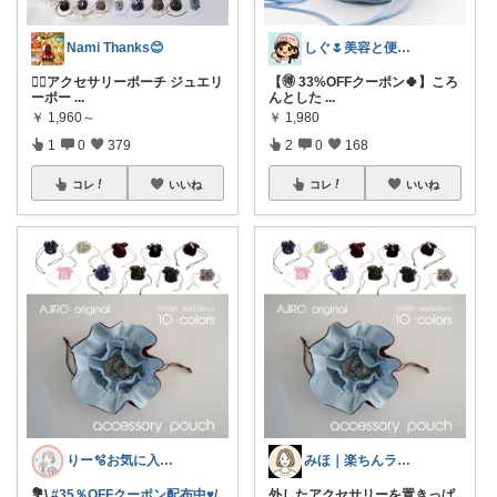
Nami Thanks😊
しぐ🌷美容と便利な小物🍀
💁‍♀️アクセサリーポーチ ジュエリ
【🉐 33%OFFクーポン🍀】ころ
ーポー
...
んとした
...
￥
1,960～
￥
1,980
1
0
379
2
0
168
コレ
いいね
コレ
いいね
りー🫧お気に入りのある暮らし🧺
みほ｜楽ちんライフ研究中
💐\
#35％OFFクーポン配布中♥/
外したアクセサリーを置きっぱ