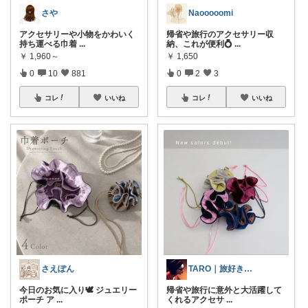
さや
Naooooomi
アクセサリーや小物をかわいく
帰省や旅行のアクセサリー収
持ち運べる巾着
...
納、これが便利💍
...
￥
1,960～
￥
1,650
0
10
881
0
2
3
コレ
いいね
コレ
いいね
さえぽん
TARO｜旅好きのスキンケア
今日のお気に入り🕊️ ジュエリー
帰省や旅行に意外と大活躍して
ポーチ ア
...
くれるアクセサ
...