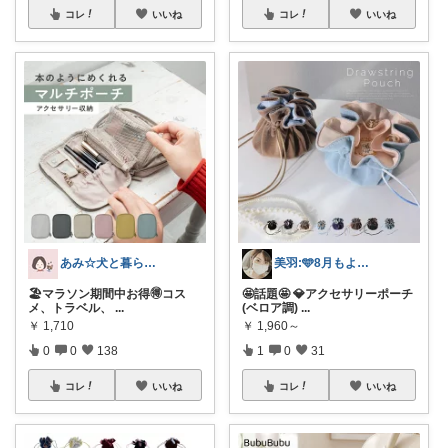
コレ
いいね
コレ
いいね
あみ☆犬と暮らす🐾
美羽:🩵8月もよろしくです🩵
🏖️マラソン期間中お得🉐コス
🤩話題🤩 💎アクセサリーポーチ
メ、トラベル、
...
(ベロア調)
...
￥
1,710
￥
1,960～
0
0
138
1
0
31
コレ
いいね
コレ
いいね