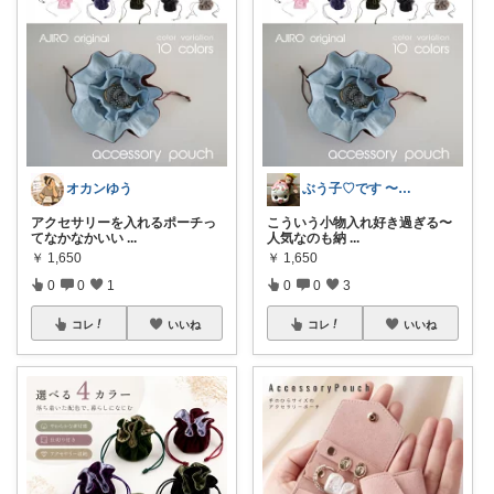
オカンゆう
ぶう子♡です 〜感謝です〜
アクセサリーを入れるポーチっ
こういう小物入れ好き過ぎる〜
てなかなかいい
...
人気なのも納
...
￥
1,650
￥
1,650
0
0
1
0
0
3
コレ
いいね
コレ
いいね