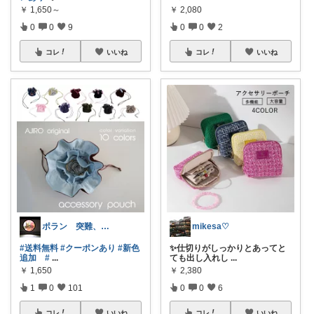
￥
1,650～
￥
2,080
0
0
9
0
0
2
コレ
いいね
コレ
いいね
ポラン 突難、メニエール病で療養中
mikesa♡
#送料無料
#クーポンあり
#新色
✨仕切りがしっかりとあってと
追加
#
...
ても出し入れし
...
￥
1,650
￥
2,380
1
0
101
0
0
6
コレ
いいね
コレ
いいね