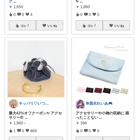
ク
...
✨
...
￥
1,650
￥
1,860
0
0
4
0
0
5
コレ
いいね
コレ
いいね
キッパリ♡いつもありがとうございます🌸
🌸黒衣れいあ🎮
最大42%オフクーポン✨ アクセ
アクセサリーや小物の収納に 困
サリー巾
...
ったことない
...
￥
1,960～
￥
398
1
0
869
0
0
6