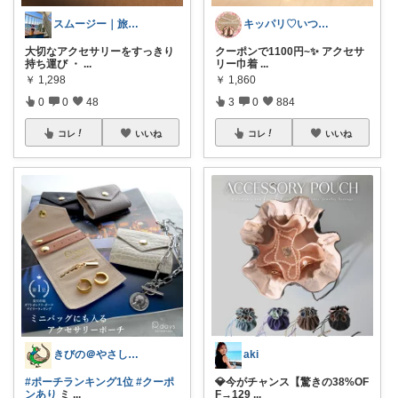
スムージー｜旅行と暮らしの便利グッズ
キッパリ♡いつもありがとうございます🌸
大切なアクセサリーをすっきり
クーポンで1100円~✨ アクセサ
持ち運び ・
...
リー巾着
...
￥
1,298
￥
1,860
0
0
48
3
0
884
コレ
いいね
コレ
いいね
きびの＠やさしさで暮らしをデザイン
aki
#ポーチランキング1位
#クーポ
💎今がチャンス【驚きの38%OF
ンあり
ミ
...
F→129
...