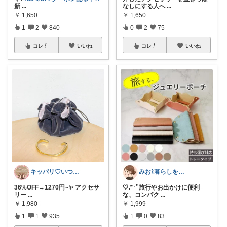
新
...
なしにする人へ
...
￥
1,650
￥
1,650
1
2
840
0
2
75
コレ
いいね
コレ
いいね
キッパリ♡いつもありがとうございます🌸
みお⌇暮らしをちょっと心地よく
36%OFF→1270円~✨ アクセサ
🤍.*･ﾟ旅行やお出かけに便利
リー
...
な、コンパク
...
￥
1,980
￥
1,999
1
1
935
1
0
83