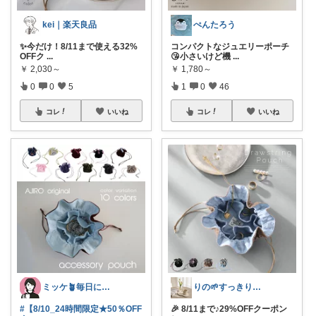
kei｜楽天良品
ぺんたろう
✨今だけ！8/11まで使える32%
コンパクトなジュエリーポーチ
OFFク
...
😘小さいけど機
...
￥
2,030～
￥
1,780～
0
0
5
1
0
46
コレ
いいね
コレ
いいね
ミッケ🪴毎日に"ちょっとイイ"を
りの🌱すっきり×お気に入りの暮らし
#【8/10_24時間限定★50％OFF
🎉 8/11まで♪29%OFFクーポン