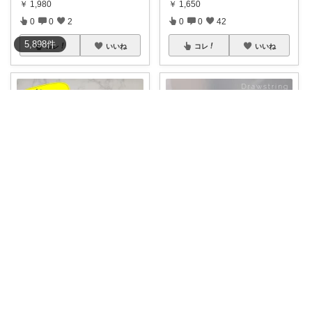
￥
1,980
￥
1,650
0
0
2
0
0
42
5,898
件
コレ
いいね
コレ
いいね
なつ
おきぽり
🍀ジュエリーポーチ トラベルポ
【限定数量★最大41%クーポ
ーチ ジュエ
...
ン】ネックレス
...
￥
1,999
￥
1,960～
0
0
3
0
0
0
コレ
いいね
コレ
いいね