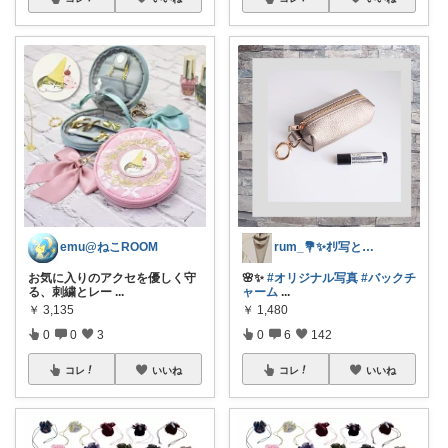
emu@ねこROOM
rum_💐✨️ｵﾘ写とお買物🪷✨️
お気に入りのアクセを優しく守
🌸✨️
#オリジナル写真
#バックチ
る、刺繍とレー
...
ャーム
...
￥
3,135
￥
1,480
0
0
3
0
6
142
コレ
いいね
コレ
いいね