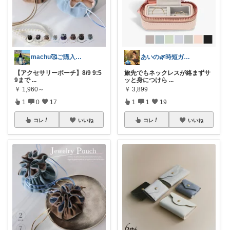
machu🥰ご購入感謝✨
あいの🌿時短ガジェットと賢い暮らし
【アクセサリーポーチ】8/9 9:5
旅先でもネックレスが絡まずサ
9まで
...
ッと身につけら
...
￥
1,960～
￥
3,899
1
0
17
1
1
19
コレ
いいね
コレ
いいね