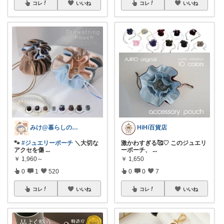
コレ
いいね
コレ
いいね
みけ@暮らしのアイテム🫖☕️⁎.
HiHi百貨店
🐾
#ジュエリーポーチ
＼大切な
激かわすぎる🥰♡ このジュエリ
アクセを傷
...
ーポーチ、
...
￥
1,960～
￥
1,650
0
1
520
0
0
7
コレ
いいね
コレ
いいね