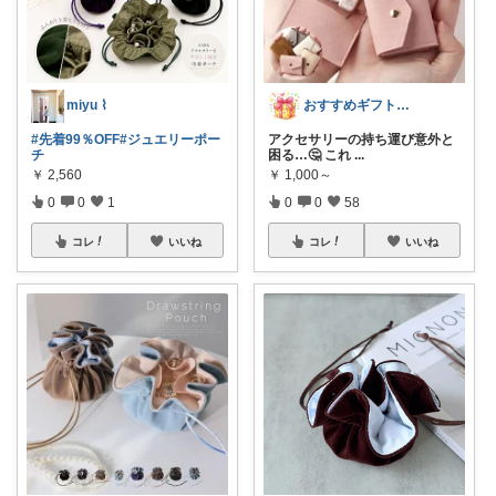
miyu ⌇
おすすめギフトリスト｜感謝🙏
#先着99％OFF
#ジュエリーポー
アクセサリーの持ち運び意外と
チ
困る…🤔 これ
...
￥
2,560
￥
1,000～
0
0
1
0
0
58
コレ
いいね
コレ
いいね