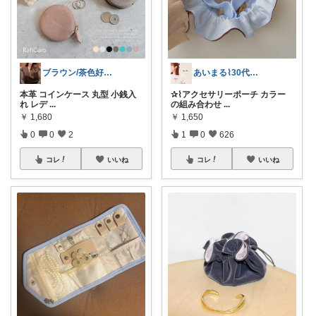
ブラウン/茶色好き🤎ノブたん
あいまる⌇30代ワーママの暮らしと育児
本革 コインケース 丸型 小銭入
✰⌇アクセサリーポーチ カラー
れ レデ
...
の組み合わせ
...
￥
1,680
￥
1,650
0
0
2
1
0
626
コレ
いいね
コレ
いいね