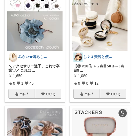
みらい★暮らし、ファッション
しぐ🌷美容と便利な小物🍀
＼アクセサリー迷子、これで卒
【🉐 P10倍 ＋ 2点目50％～3点
業♡／ これは
...
目9
...
￥
1,650
￥
1,080
0
1
45
0
0
12
コレ
いいね
コレ
いいね