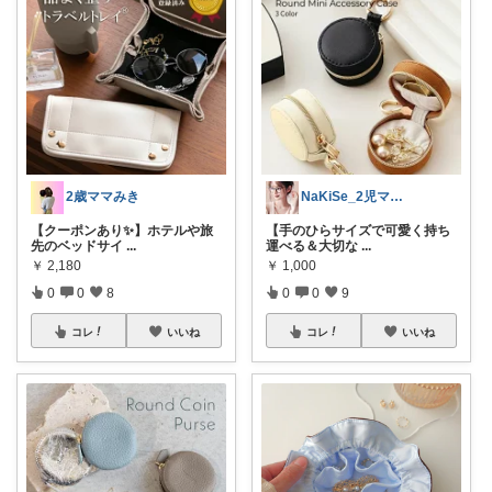
2歳ママみき
NaKiSe_2児ママ🌸訪問感謝です
【クーポンあり✨】ホテルや旅
【手のひらサイズで可愛く持ち
先のベッドサイ
...
運べる＆大切な
...
￥
2,180
￥
1,000
0
0
8
0
0
9
コレ
いいね
コレ
いいね