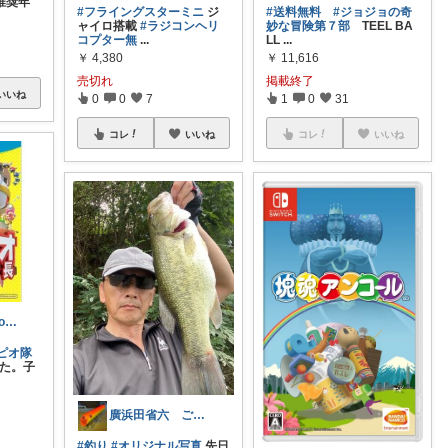
推奨年
#フライングスターミニ
ジ
#送料無料
#ジョジョの奇
ャイロ搭載
#ラジコンヘリ
妙な冒険第７部
TEEL BA
コプター無
...
LL
...
￥
4,380
￥
11,616
売切れ
掲載終了
いいね
0
0
7
1
0
31
コレ
いいね
コレ
いいね
le_vivre_confortable
ピオ隊
た。子
廣浜田省六 ご覧頂きありがとうございます
#釣り
#オリジナル写真
先日