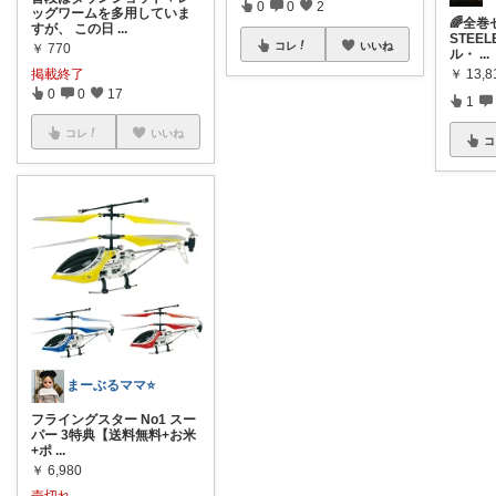
0
0
2
ッグワームを多用していま
🌈全巻
すが、 この日
...
STEE
コレ
いいね
￥
770
ル・
...
掲載終了
￥
13,8
0
0
17
1
コレ
いいね
コ
まーぶるママ⭐️
フライングスター No1 スー
パー 3特典【送料無料+お米
+ポ
...
￥
6,980
売切れ