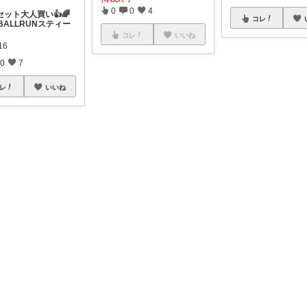
0
0
4
セット大人買い👍🌈
コレ
LBALLRUNスティー
コレ
いいね
16
0
7
レ
いいね