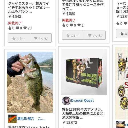
子供達凄く楽しそうに遊ん
ジャイロスター、超カワイ
う～む
でる(*¨̮*) 様々なコースを作
イ科学おもちゃ！😍🚀 レー
ョース
って
...
ル上をバラン
...
院！お
￥
4,580
￥
4,842
￥
12,6
掲載終了
掲載終了
0
0
0
1
0
0
20
コ
コレ
いいね
コレ
いいね
Dragon Quest
舞台は1890年のアメリカ。
人類史上初の乗馬による北
米大陸横断
...
廣浜田省六 ご覧頂きありがとうございます
￥
12,672
普段はダウンショット＋レ