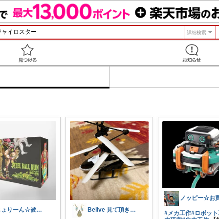
詳細検索
見つける
じょりーん☆被災地の復興を🙏8月4日♡
Belive 見て頂きありがとう！
#メカ工作
#ロボット