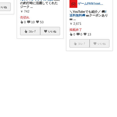
の釣行時に活躍してくれた
ゲームFAN⌇switchソフト🎮⚡️
ジーク
...
いいね
￥
742
＼YouTubeでも紹介／ 🚚
#
送料無料🚚
🎫クーポンあり
売切れ
🎫
...
0
10
53
￥
2,671
掲載終了
コレ
いいね
0
0
13
コレ
いいね