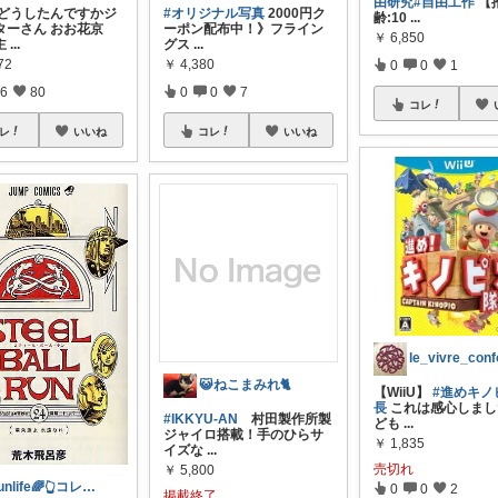
由研究
#自由工作
【
 どうしたんですかジ
#オリジナル写真
2000円ク
齢:10
...
ターさん おお花京
ーポン配布中！》フライン
￥
6,850
主
...
グス
...
72
￥
4,380
0
0
1
6
80
0
0
7
コレ
レ
いいね
コレ
いいね
😺ねこまみれ🐈
【WiiU】
#進めキノ
長
これは感心しまし
#IKKYU-AN
村田製作所製
ども
...
ジャイロ搭載！手のひらサ
￥
1,835
イズな
...
売切れ
￥
5,800
Funlife🌈👆コレ！大歓迎👍
0
0
2
掲載終了