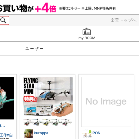
楽天トップへ
お知らせ
ユーザー
ノッピー☆お買い上げ感謝します🙇☆
kuroppa
PON
工作
#自