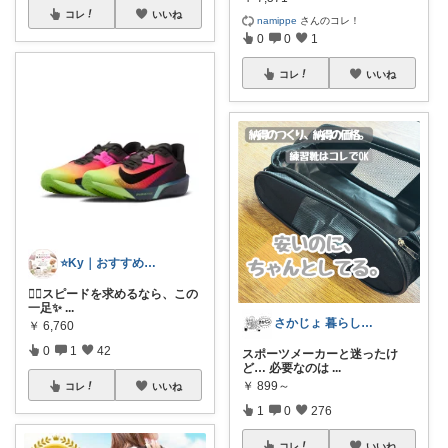
コレ
いいね
namippe
さんのコレ！
0
0
1
コレ
いいね
⭐️Ky｜おすすめセレクト⭐️
🏃‍♂️スピードを求めるなら、この
一足✨
...
さかじょ 暮らしラクROOM
￥
6,760
0
1
42
スポーツメーカーと迷ったけ
ど… 必要なのは
...
￥
899～
コレ
いいね
1
0
276
コレ
いいね