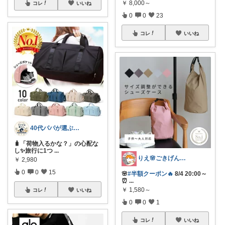
￥
8,000～
コレ
いいね
0
0
23
コレ
いいね
40代パパが選ぶ 毎日がラクになる暮らし
🧳「荷物入るかな？」の心配な
し✨旅行に1つ
...
りえ🌸ごきげんな暮らし🏠🌿
￥
2,980
0
0
15
🌸
#半額クーポン🔥
8/4 20:00～
⏰
...
￥
1,580～
コレ
いいね
0
0
1
コレ
いいね