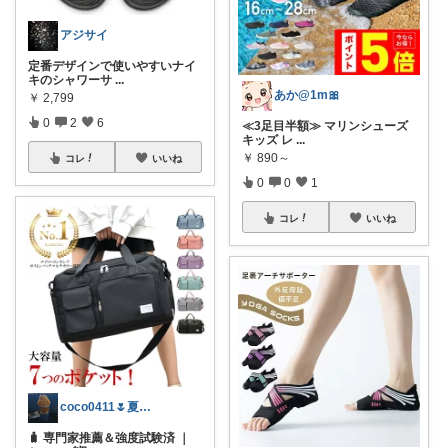
アジサイ
定番デザインで使いやすいナイ
キのシャワーサ
...
あか@1m🎀
￥
2,799
0
2
6
≪3足目半額≫ マリンシューズ
キッズ レ
...
￥
890～
コレ
いいね
0
0
1
コレ
いいね
coco0411🌷夏グッズ色々🌻
🧳 専門家推薦＆強度試験済 ｜