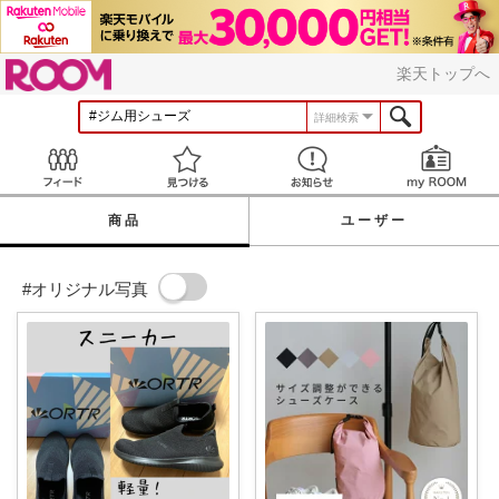
ROOM
楽天トップへ
詳細検索
Feed
見つける
お知らせ
商品
ユーザー
#オリジナル写真