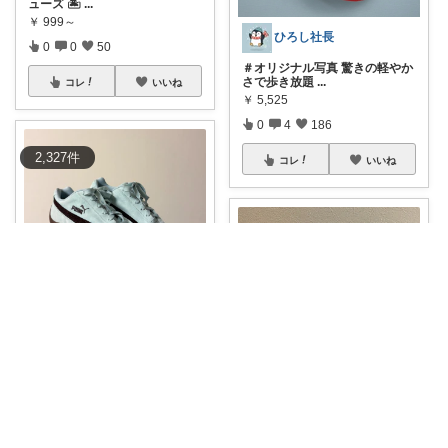
ューズ 🏝
...
￥
999～
ひろし社長
0
0
50
＃オリジナル写真 驚きの軽やか
さで歩き放題
...
コレ
いいね
￥
5,525
0
4
186
2,327
件
コレ
いいね
urara
ジム用シューズはこれ🩵🤎
#オ
リジナル写真
...
￥
15,400
FELICE ROOM🧡ご購入感謝です
0
0
5
前からこの生地のバックが気に