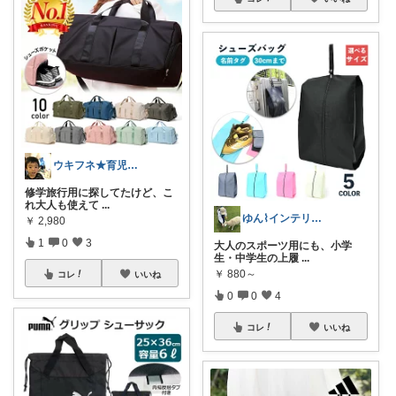
ウキフネ★育児・子育てが楽になるアイテム
修学旅行用に探してたけど、こ
れ大人も使えて
...
ゆん⌇インテリアと生活雑貨がメイン🧸
￥
2,980
1
0
3
大人のスポーツ用にも、小学
生・中学生の上履
...
￥
880～
コレ
いいね
0
0
4
コレ
いいね