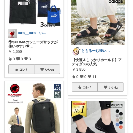
taro__taro いらっしゃませ🎶
🥹✨PUMAのシューズサックが
使いやすい💖
...
ともるーむ🉐いいものみっけ‼️
￥
1,650
0
0
3
【快適＆しっかりホールド】ア
ディダスの人気
...
￥
3,850
コレ
いいね
0
0
11
コレ
いいね