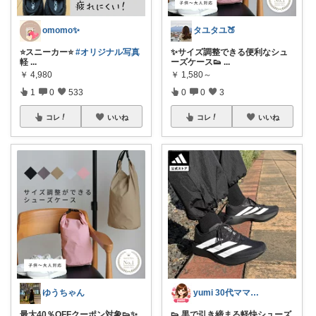
omomo✨
タユタユ🍑
⭐️スニーカー⭐️
#オリジナル写真
✨サイズ調整できる便利なシュ
軽
...
ーズケース👟
...
￥
4,980
￥
1,580～
1
0
533
0
0
3
コレ
いいね
コレ
いいね
ゆうちゃん
yumi 30代ママが損しない買い物
最大40％OFFクーポン対象👟✨
👟 黒で引き締まる軽快シューズ