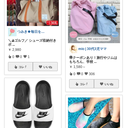
つみき🍀毎日をご機嫌にする♡
＼⛳ゴルフ／ シューズ収納付き
ボ
...
mio | 30代3児ママ
￥
2,980
0
0
1
🉐クーポンあり！旅行やジムは
もちろん、学校
...
￥
1,580～
コレ
いいね
0
0
306
コレ
いいね