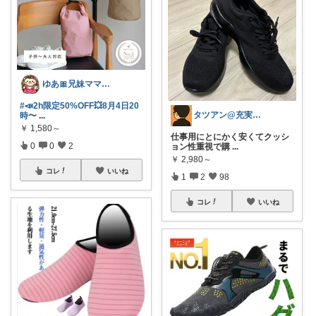
ゆあ🎀兄妹ママの育児と暮らし
#📣2h限定50%OFF💥8月4日20
タツアン@充実ライフ
時〜
...
￥
1,580～
仕事用にとにかく安くてクッシ
0
0
2
ョン性重視で購
...
￥
2,980～
コレ
いいね
1
2
98
コレ
いいね