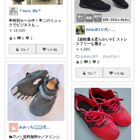
＊toco_life＊
🌟特別セール中！🌟このリュッ
クでビジネスも
...
VaVa＠3０代～初めての都内暮らし
￥
18,500
0
0
2
【超軽量＆柔らかい✨】ストレ
スフリーな履き
...
￥
4,980
コレ
いいね
おゆみん🌸5
...
さんのコレ！
0
0
0
コレ
いいね
みみっちꪔ̤̫ꪔ̤̥ꪔ͈̱3児ママ♡
🐇🤍𓈒𓏸＼送料無料✨️／マリンシ