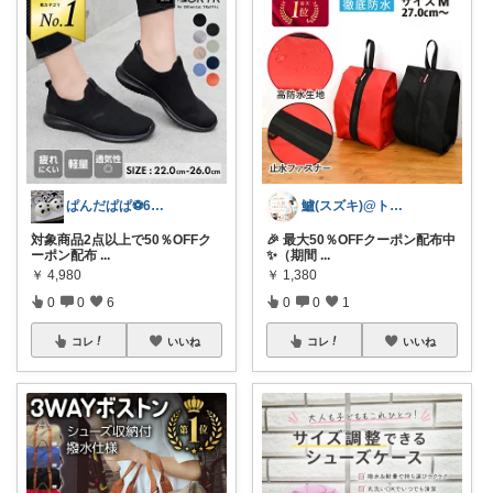
ぱんだぱぱ⚽️6日有難うございます
鱸(スズキ)@トラベルグッズ
対象商品2点以上で50％OFFク
🎉 最大50％OFFクーポン配布中
ーポン配布
...
✨（期間
...
￥
4,980
￥
1,380
0
0
6
0
0
1
コレ
いいね
コレ
いいね