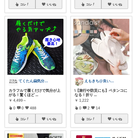
コレ
いいね
コレ
いいね
てくたん🤗気分がアガる⤴インテリア雑貨
えもきち@良いものセレクト
カラフルで履くだけで気分が上
\​【旅行や防災にも】ペタンコに
がる！驚くほど
...
なる！折り
...
￥
4,499～
￥
1,222
0
0
488
0
2
14
コレ
いいね
コレ
いいね