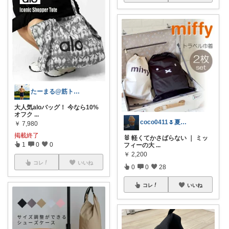
たーまる@筋トレ好き会社員
大人気aloバッグ！ 今なら10%
オフク
...
coco0411🌷夏グッズ色々🌻
￥
7,980
掲載終了
🐰 軽くてかさばらない ｜ ミッ
1
0
0
フィーの大
...
￥
2,200
コレ
いいね
0
0
28
コレ
いいね