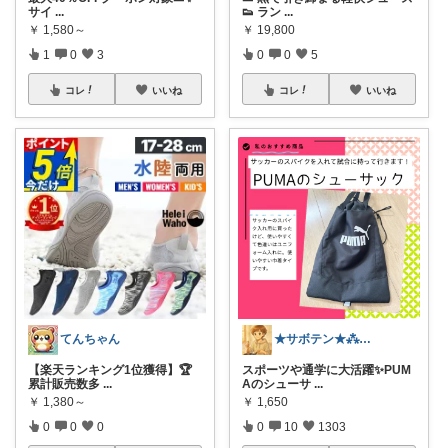
サイ
...
👟 ラン
...
￥
1,580～
￥
19,800
1
0
3
0
0
5
コレ
いいね
コレ
いいね
てんちゃん
★サボテン★⁂主婦がほしいものを紹介⁂
【楽天ランキング1位獲得】🏆
スポーツや通学に大活躍✨PUM
累計販売数多
...
Aのシューサ
...
￥
1,380～
￥
1,650
0
0
0
0
10
1303