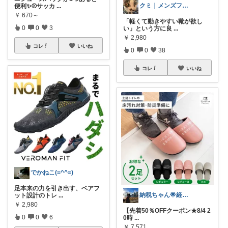
クミ｜メンズファッションROOM
便利✨⚾サッカ
...
￥
670～
「軽くて動きやすい靴が欲し
0
0
3
い」という方に良
...
￥
2,980
コレ
いいね
0
0
38
コレ
いいね
でかねこ(=^^=)
足本来の力を引き出す、ベアフ
納税ちゃん🌟経由購入★
ット設計のトレ
...
￥
2,980
【先着50％OFFクーポン★8/4 2
0
0
6
0時
...
￥
7,571