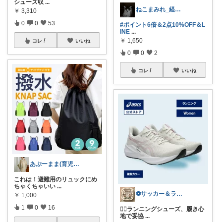
シューズ収
...
ねこまみれ_経由感謝致します🐈
￥
3,310
0
0
53
#ポイント6倍＆2点10%OFF＆L
INE
...
￥
1,650
コレ
いいね
0
0
2
コレ
いいね
あぷーまま(育児グッズ×ママグッズ)
これは！避難用のリュックにめ
ちゃくちゃいい
...
⚽サッカー＆ランニング🏃FELICE
￥
1,000
1
0
16
🏃‍♀️ランニングシューズ、履き心
地で妥協
...