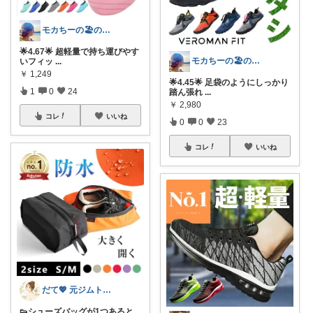
モカちーの🏖️のんびりライフ🐈✨
🌟4.67🌟 超軽量で持ち運びやす
モカちーの🏖️のんびりライフ🐈✨
いフィッ
...
￥
1,249
🌟4.45🌟 足袋のようにしっかり
1
0
24
踏ん張れ
...
￥
2,980
コレ
いいね
0
0
23
コレ
いいね
だて💖 元ジムトレーナーママ子育て美容
👟シューズバッグが1つあると