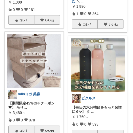
た
＼
...
￥
1,000
￥
1,980
0
0
181
1
0
354
コレ
いいね
コレ
いいね
mik/ヨガ.美容.ファッション𓂃.✿
ピクルス
【期間限定45%OFFクーポン
💗】 吊り
...
【毎日の水分補給をもっと習慣
に🥤✨】 タ
...
￥
3,480～
￥
1,750～
0
0
878
0
0
593
コレ
いいね