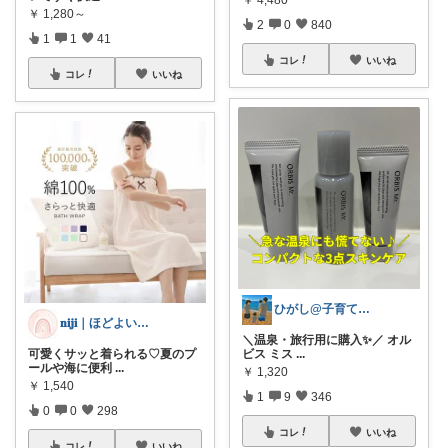
￥
1,280～
2
0
840
1
1
41
コレ
いいね
コレ
いいね
ひがし@子育て夫婦の役立ちアイテム
𝐧𝐢𝐣𝐢｜ほどよい華を、暮らしに
＼温泉・旅行用に購入✨／ オル
ビス ミス
...
可愛くサッと着られる♡夏のプ
ールや海に便利
...
￥
1,320
￥
1,540
1
9
346
0
0
298
コレ
いいね
コレ
いいね