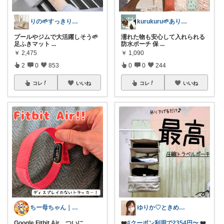
りの🌱すっきり×お気に入りの暮らし
kurukuru🌱ありがとうございます
プールやジムで大活躍しそう🌱
濡れた物も安心して入れられる
足ふきマット
...
防水ポーチ 保
...
￥
2,475
￥
1,090
2
0
853
0
0
244
コレ
いいね
コレ
いいね
ちー母ちゃん｜食べて泳いで記録中
ゆりか♡ときめく暮らしと服✨️
Google Fitbit Air、ついに
...
❤️
#クーポン利用で2354円〜
❤️