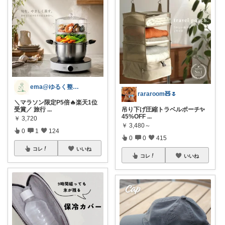
ema@ゆるく整う暮らし
rararoom🧸🌷
＼マラソン限定P5倍🔥楽天1位
受賞／ 旅行
...
吊り下げ圧縮トラベルポーチ✨
45%OFF
...
￥
3,720
￥
3,480～
0
1
124
0
0
415
コレ
いいね
コレ
いいね