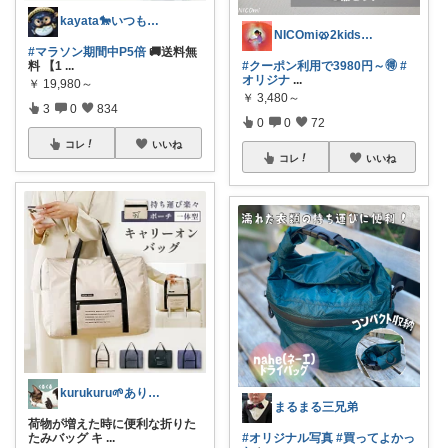
kayata🐎いつもありがとう😊
NICOmi🥨2kidsママ👦👧
#マラソン期間中P5倍
🚚送料無
料 【1
...
#クーポン利用で3980円～🉐
#
オリジナ
...
￥
19,980～
￥
3,480～
3
0
834
0
0
72
コレ
いいね
コレ
いいね
kurukuru🌱ありがとうございます
まるまる三兄弟
荷物が増えた時に便利な折りた
たみバッグ キ
...
#オリジナル写真
#買ってよかっ