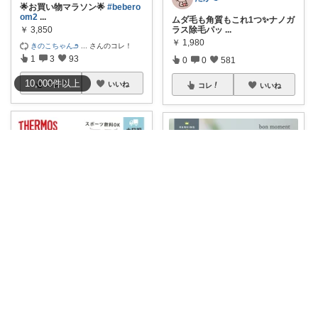
🌟お買い物マラソン🌟
#bebero
om2
...
ムダ毛も角質もこれ1つ✨ナノガ
ラス除毛パッ
...
￥
3,850
￥
1,980
きのこちゃん౨
...
さんのコレ！
1
3
93
0
0
581
10,000
件
以上
コレ
いいね
コレ
いいね
美容オタク🫢
2歳ママみき
THERMOS 真空断熱スポーツボ
濡れた水着やタオルもそのまま
トル た
...
ポイッと入れら
...
￥
3,280～
￥
1,540～