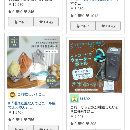
すぐ
...
￥
19,980
￥
3,480～
0
0
246
0
0
1013
コレ
いいね
コレ
いいね
これ欲しい！これ良かった！©ままお
asano
#『濡れた服なんてビニール袋
でええやん』
...
これ、サッと水分補給したいと
きに便利❣️😊
...
￥
1,540～
￥
2,447
0
1
756
0
0
208
コレ
いいね