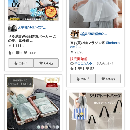
太平燕*ﾀｲﾋﾟｰｴﾝ*熊本は負けんバイ
꧁𝑩𝑬𝑩𝑬𓊝𝑹𝑶𝑶𝑴꧂
📌冷感𝗨𝗩完全防備パーカー こ
の夏、紫外線
...
🌟お買い物マラソン🌟
#bebero
￥
1,111～
om2
...
￥
2,690
0
2
1008
販売開始前
🐶ここたん
...
さんのコレ！
コレ
いいね
1
1
52
コレ
いいね