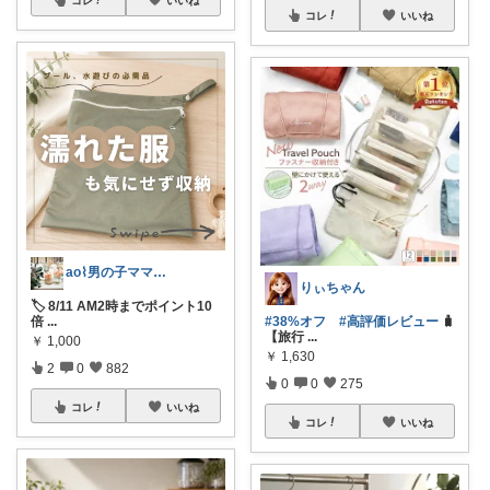
コレ
いいね
ao⌇男の子ママの暮らし
りぃちゃん
🏷️ 8/11 AM2時までポイント10
倍
...
#38%オフ
#高評価レビュー
🧳
【旅行
...
￥
1,000
￥
1,630
2
0
882
0
0
275
コレ
いいね
コレ
いいね