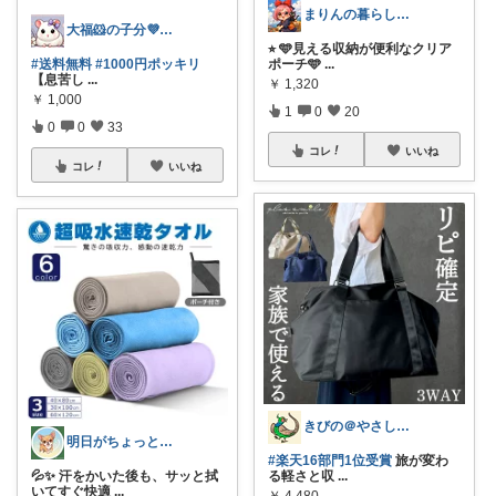
まりんの暮らしと体整え癒しROOM🌈
大福🐹の子分💜ありがとうございます
⭐︎ 🩵見える収納が便利なクリア
ポーチ🩵
...
#送料無料
#1000円ポッキリ
【息苦し
...
￥
1,320
￥
1,000
1
0
20
0
0
33
コレ
いいね
コレ
いいね
きびの＠やさしさで暮らしをデザイン
明日がちょっと好きになる
#楽天16部門1位受賞
旅が変わ
る軽さと収
...
💦✨ 汗をかいた後も、サッと拭
いてすぐ快適
...
￥
4,480