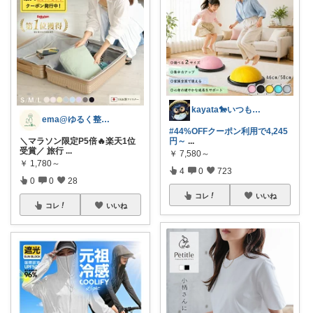
kayata🐎いつもありがとう😊
ema@ゆるく整う暮らし
#44%OFFクーポン利用で4,245
円～
...
＼マラソン限定P5倍🔥楽天1位
受賞／ 旅行
...
￥
7,580～
￥
1,780～
4
0
723
0
0
28
コレ
いいね
コレ
いいね