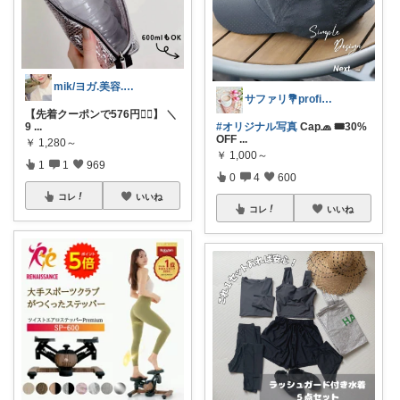
mik/ヨガ.美容.ファッション𓂃.✿
サファリ‎💐profileにてお礼
【先着クーポンで576円❤️‍🔥】 ＼
9
...
#オリジナル写真
Cap🧢 🎟30%
OFF
...
￥
1,280～
￥
1,000～
1
1
969
0
4
600
コレ
いいね
コレ
いいね