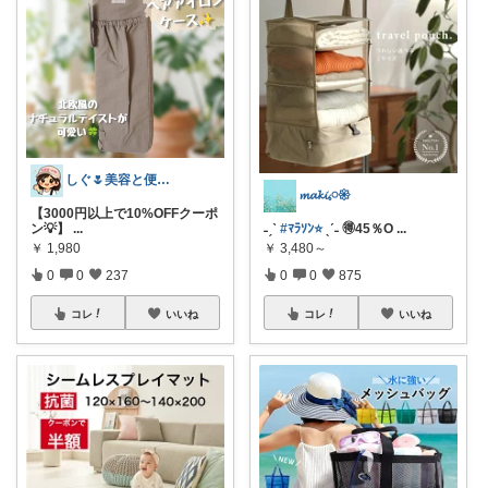
しぐ🌷美容と便利な小物🍀
𝓶𝓪𝓴𝓲𓈒𓏸𑁍
【3000円以上で10%OFFクーポ
ン💡】
...
˗ˏˋ
#ﾏﾗｿﾝ⭐️
ˎˊ˗ 🉐45％O
...
￥
1,980
￥
3,480～
0
0
237
0
0
875
コレ
いいね
コレ
いいね