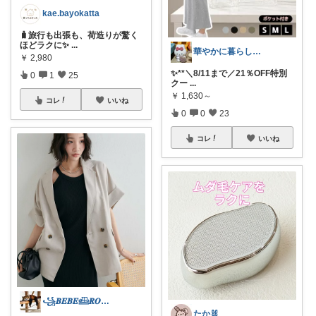
kae.bayokatta
🧳旅行も出張も、荷造りが驚く
ほどラクに✨
...
華やかに暮らしたい生きたい
￥
2,980
✨**＼8/11まで／21％OFF特別
0
1
25
クー
...
￥
1,630～
コレ
いいね
0
0
23
コレ
いいね
꧁𝑩𝑬𝑩𝑬𓊝𝑹𝑶𝑶𝑴꧂
たか🐰