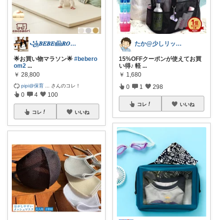
꧁𝑩𝑬𝑩𝑬𓊝𝑹𝑶𝑶𝑴꧂
たか@少しリッチな生活がしたいパパ
🌟お買い物マラソン🌟
#bebero
15%OFFクーポンが使えてお買
om2
...
い得♪ 軽
...
￥
28,800
￥
1,680
pipi@保育
...
さんのコレ！
0
1
298
0
4
100
コレ
いいね
コレ
いいね