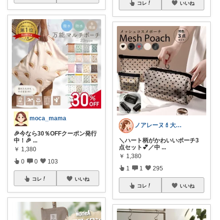
コレ
いいね
moca_mama
ノアレーヌ💄大人ゆる美容
🎉今なら30％OFFクーポン発行
中！🎉
...
＼ハート柄がかわいいポーチ3
点セット💕／中
...
￥
1,380
￥
1,380
0
0
103
1
1
295
コレ
いいね
コレ
いいね