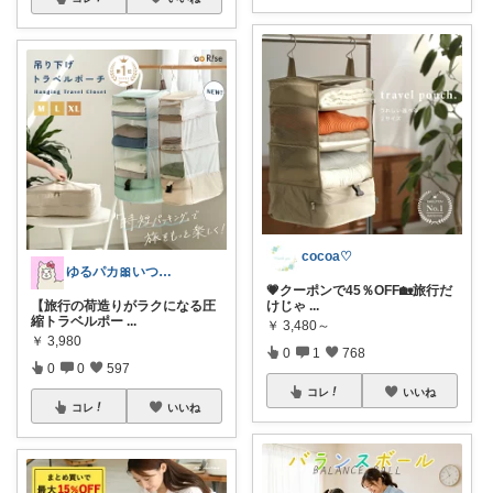
cocoa♡
ゆるパカ🎀いつもありがとうございます✨
💗クーポンで45％OFF ​🏡旅行だ
けじゃ
...
【旅行の荷造りがラクになる圧
縮トラベルポー
...
￥
3,480～
￥
3,980
0
1
768
0
0
597
コレ
いいね
コレ
いいね