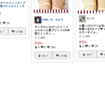
ルネイルストッキング
本指
#ネイルストッキ
0
ヨシナ
chihi_r0_ ちひろ
0
29
☆履くだけでつま先
サンダルにもぴったり！ジ
🩷選べる2タイプ💜
ェルネイル風プリントの5本
レ
いいね
カラーネイル
...
指ストッキン
...
￥
1,760
￥
1,480
売切れ
売切れ
0
0
39
0
0
564
コレ
コレ
いいね