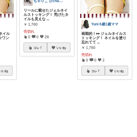
ちゃりこ @charico2019
リールに載せたジェルネイ
ルストッキング！ 禿げたネ
イルも見えな
...
Yuni 6歳1歳ママ
￥
1,760
売切れ
ネイル
画期的！👀 ジェルネイルス
0
0
28
 ☆ワン
トッキング！ ネイルを塗り
忘れてて
...
￥
1,760
コレ
いいね
売切れ
0
0
2
いいね
コレ
いいね