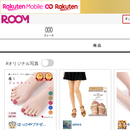
ROOM
Feed
商品
#オリジナル写真
ほっけ🐟プチぜいたく
umes