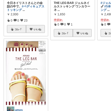
今日ネイリストさんとの会
THE LEG BAR ジェルネイ
#ジェ
話の中で、
#ペディキュアス
ルストッキング ワンカラー
💅
#5
トッキング
...
ネ
...
ング
...
￥
2,000
￥
1,650
￥
2,49
売切れ
売切れ
0
0
23
0
0
1
0
コレ
いいね
コレ
いいね
コ
umes