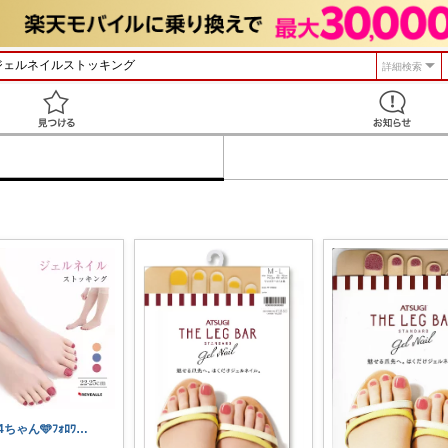
詳細検索
見つける
44ちゃん🩵ﾌｫﾛﾜｰ様から購入