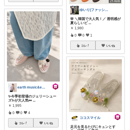
ゆいり|ファッション👗
🌸 ＼韓国で大人気！／ 透明感が
夏らしいビ
...
￥
1,980
0
0
1
コレ
いいね
earth music&ecology
✨今季初登場のジェリーシュー
ズ✨が大人気👀
...
￥
1,995
0
0
4
ココスマイル
コレ
いいね
足元を見るたびにキュンとす