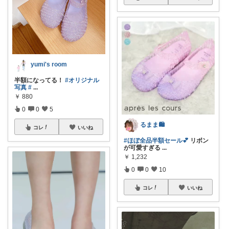
yumi's room
半額になってる！
#オリジナル
写真
#
...
￥
880
0
0
5
るまま🛍️
コレ
いいね
#ほぼ全品半額セール💕
リボン
が可愛すぎる
...
￥
1,232
0
0
10
コレ
いいね