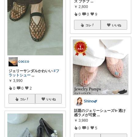
ズ プチプ
...
￥
2,800
0
0
9
コレ
いいね
cocco
ジェリーサンダルかわいい
#フ
ラットシュー
...
￥
3,990
0
0
2
コレ
いいね
Shino🌿
話題のジェリーシューズ✨ 透け
感ラメが可愛
...
￥
3,980
0
0
5