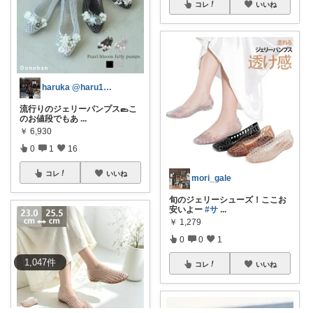
コレ
いいね
haruka @haru150s
流行りのジェリーパンプス🥿こ
のお値段でもあ
...
￥
6,930
0
1
16
コレ
いいね
mori_gale
旬のジェリーシューズ！ここお
安いよー
#サ
...
￥
1,279
0
0
1
1,047
件
コレ
いいね