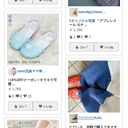
tomo/ig@tomo_i_house
#オリジナル写真
「アプレレク
ール モチ
...
￥
1,760
1
0
7
コレ
いいね
sami兄妹ママ🌸こどもとママのもの
\ 10%OFFクーポン / キラキラ可
愛
...
￥
1,760
0
0
15
コレ
いいね
オ⃞カ⃞ッ⃞パ⃞𖤣𖥧𖥣𖡡𖥧
ただいま、半額で購入できます