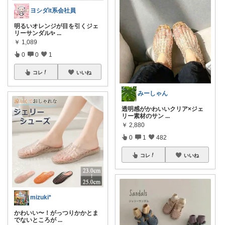
ヨシダit系会社員
明るいオレンジが目を引くジェ
リーサンダル✨
...
￥
1,089
0
0
1
コレ
いいね
みーしゃん
透明感がかわいいクリア×ジェ
リー素材のサン
...
￥
2,880
0
1
482
コレ
いいね
mizuki*
かわいい〜！がっつりかかとま
でないところが
...