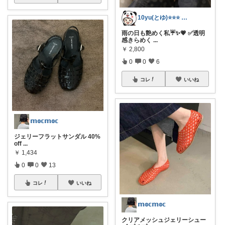
10yu(とゆ)⭐⭐⭐ ご購入感謝😀
雨の日も艶めく私☔✨💗 ✅透明
感きらめく
...
￥
2,800
0
0
6
コレ
いいね
𝕞𝕠𝕔𝕞𝕠𝕔
ジェリーフラットサンダル 40%
off
...
￥
1,434
0
0
13
コレ
いいね
𝕞𝕠𝕔𝕞𝕠𝕔
クリアメッシュジェリーシュー