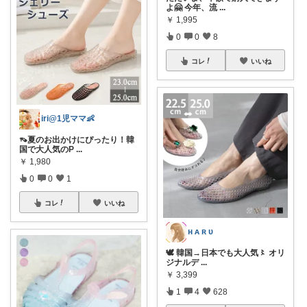
よ🤗 今年、流
...
￥
1,995
0
0
8
コレ
いいね
iri@1児ママ👶
👡夏のお出かけにぴったり！韓
国で大人気のP
...
￥
1,980
0
0
1
コレ
いいね
ʜ ᴀ ʀ ᴜ
🕊️ 韓国→日本でも大人気〻 オリ
ジナルデ
...
￥
3,399
1
4
628