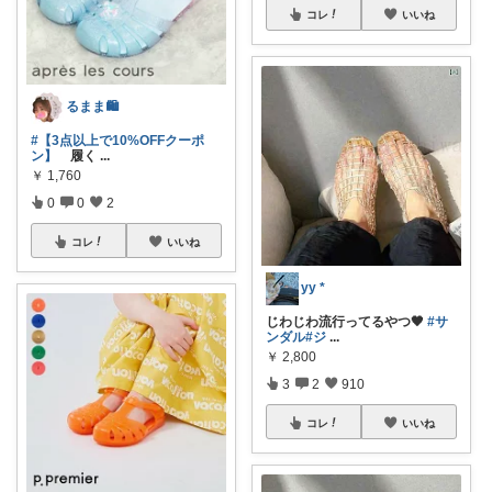
コレ
いいね
るまま🛍️
#【3点以上で10%OFFクーポ
ン】
履く
...
￥
1,760
0
0
2
コレ
いいね
yy *
じわじわ流行ってるやつ🖤
#サ
ンダル
#ジ
...
￥
2,800
3
2
910
コレ
いいね