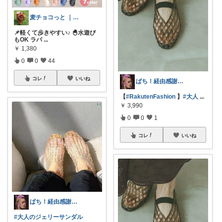
麦チョコっと ｜ キッズ＆ベビー 夏
📌軽くて歩きやすい♪ 🐣水遊び
もOK ラバ
...
￥
1,380
0
0
44
コレ
いいね
ぱち！経由感謝📚🏳️‍🌈👚🕊️
【
#RakutenFashion
】
#大人
...
￥
3,990
0
0
1
コレ
いいね
ぱち！経由感謝📚🏳️‍🌈👚🕊️
#大人のジェリーサンダル