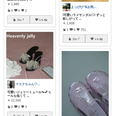
￥
1,980
よっぴぴ 🫧お気に入りに囲まれた暮らし
0
0
2
\可愛いラメサンダル♡/ ずっと
欲しがって
...
コレ
いいね
￥
1,408
1
0
751
コレ
いいね
マスクちゃん♡ママになっても綺麗でいたい
可愛いジュリーミュール👡💕 ヒ
ールも低くて
...
￥
21,500
0
0
3
コレ
いいね