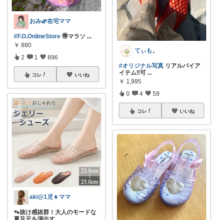
おみ🌿在宅ママ
#F.O.OnlineStore
🉐マラソ
...
￥
880
てぃも。
2
1
896
#オリジナル写真
リアルバイア
イテム‼️可
...
コレ
いいね
￥
1,995
0
4
59
コレ
いいね
aki@1児👧ママ
👡抜け感抜群！大人のモードな
夏足元を演出す
...