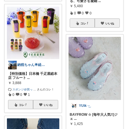
る、可愛さを凝縮
...
￥
5,480
0
0
0
コレ
いいね
納税ちゃん🌟経由購入★
【特別価格】日本橋 千疋屋総本
店 フルート
...
￥
3,888
スポンジ@買っ
...
さんのコレ！
0
0
1
コレ
いいね
YUik ·͜· ︎︎
BAYFROW ☆ [毎年大人気!!]ジ
ェ
...
￥
1,425