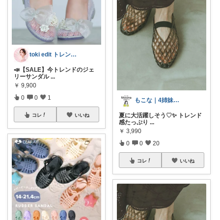
toki edit トレンド編集部
📣【SALE】今トレンドのジェ
リーサンダル
...
￥
9,900
0
0
1
もこな｜4姉妹ママ×子供のも×家事ラク
夏に大活躍しそう♡✨ トレンド
コレ
いいね
感たっぷり
...
￥
3,990
0
0
20
コレ
いいね