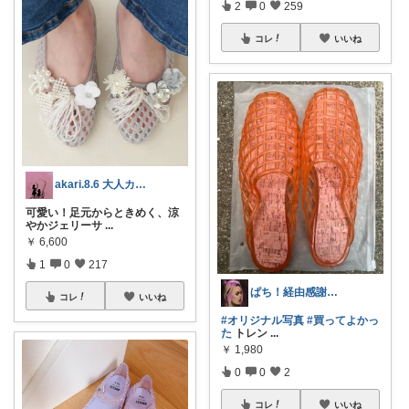
2
0
259
コレ
いいね
akari.8.6 大人カジュアル服
可愛い！足元からときめく、涼
やかジェリーサ
...
￥
6,600
1
0
217
ぱち！経由感謝📚🏳️‍🌈👚🕊️
コレ
いいね
#オリジナル写真
#買ってよかっ
た
トレン
...
￥
1,980
0
0
2
コレ
いいね