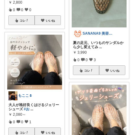
￥
2,800
0
0
0
コレ
いいね
SANANA9 美容＆ファッション
夏の足元、いつものサンダルか
ら少し変えてみ
...
￥
3,990
0
0
3
コレ
いいね
もここ🌷
大人が格好良くはけるジェリー
シューズ
#お
...
￥
2,080～
0
0
1
コレ
いいね