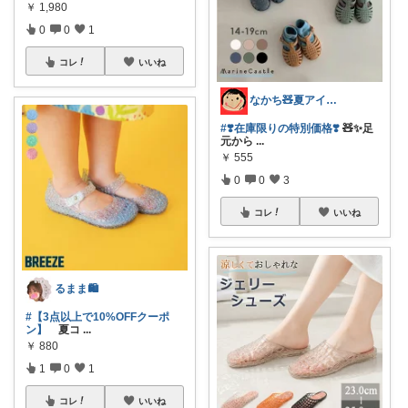
￥
1,980
0
0
1
コレ
いいね
なかち🧸夏アイテム＆便利グッズ✨
#❣️在庫限りの特別価格❣️
🧸✨足
元から
...
￥
555
0
0
3
コレ
いいね
るまま🛍️
#【3点以上で10%OFFクーポ
ン】
夏コ
...
￥
880
1
0
1
コレ
いいね