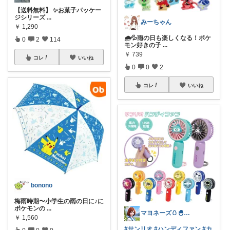
【送料無料】 ✨お菓子パッケー
ジシリーズ
...
みーちゃん
￥
1,290
🌧️💦雨の日も楽しくなる！ポケ
0
2
114
モン好きの子
...
￥
739
コレ
いいね
0
0
2
コレ
いいね
bonono
梅雨時期〜小学生の雨の日に♪に
ポケモンの
...
マヨネーズ🥚‪🐣✨️お礼はプロフで♪
￥
1,560
#サンリオ
#ハンディファン
#カ
0
0
0