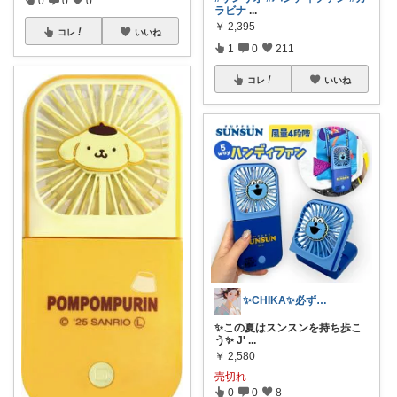
ラビナ
...
￥
2,395
コレ
いいね
1
0
211
コレ
いいね
✨️CHIKA✨️必ず経由購入してます⭐
✨️この夏はスンスンを持ち歩こ
う✨️ J'
...
￥
2,580
売切れ
0
0
8