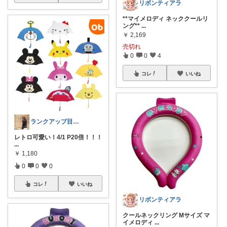
リボンティアラ
**マイメロディ ネッククールリ
ング**
...
￥
2,169
売切れ
0
0
4
コレ
いいね
ランクアップ目指して今月頑張ります🔥
レトロ可愛い！4/1 P20倍！！！
...
￥
1,180
0
0
0
コレ
いいね
リボンティアラ
クールネックリング Mサイズ マ
イメロディ
...