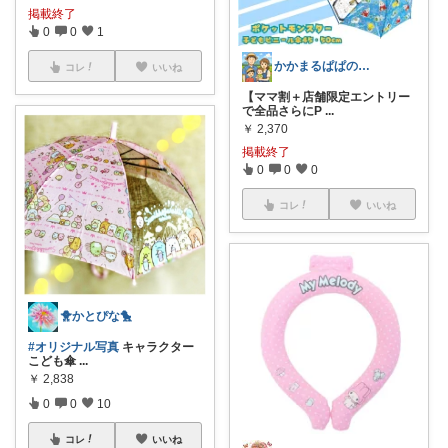
掲載終了
0
0
1
かかまるぱぱのオススメ🫢経由感謝❗
コレ
いいね
【ママ割＋店舗限定エントリー
で全品さらにP
...
￥
2,370
掲載終了
0
0
0
コレ
いいね
🐥かとぴな🐤
#オリジナル写真
キャラクター
こども傘
...
￥
2,838
0
0
10
コレ
いいね