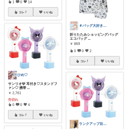
1
0
14
コレ
いいね
＃バッグ大好き＃楽天ルームさぶたん
折りたたみショッピングバッグ
エコバッグ
...
￥
869
0
0
2
コレ
いいね
ひめ♡
サンリオ🩷 耳付き♡スタンドフ
ァン♡ 携帯
...
￥
2,761
売切れ
0
0
4
コレ
いいね
ランクアップ目指して今月頑張ります🔥