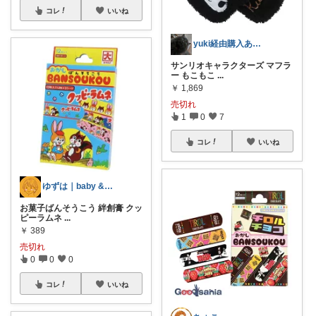
コレ
いいね
yuki経由購入ありがとうございます！❣
サンリオキャラクターズ マフラ
ー もこもこ
...
￥
1,869
売切れ
1
0
7
コレ
いいね
ゆずは｜baby & kids mom
お菓子ばんそうこう 絆創膏 クッ
ピーラムネ
...
￥
389
売切れ
0
0
0
コレ
いいね