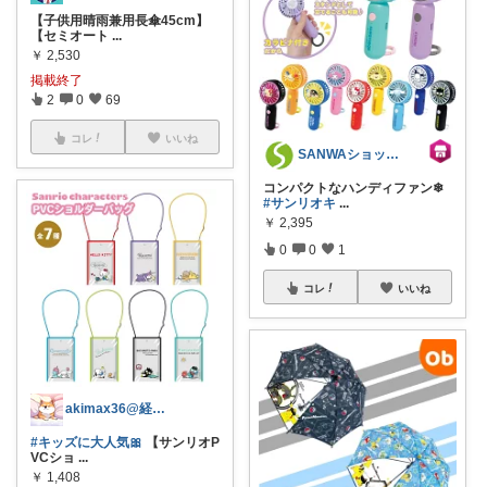
【子供用晴雨兼用長傘45cm】
【セミオート
...
￥
2,530
掲載終了
2
0
69
コレ
いいね
SANWAショップ楽天市場店
コンパクトなハンディファン❄
#サンリオキ
...
￥
2,395
0
0
1
コレ
いいね
akimax36@経由購入ありがとう🥰
#キッズに大人気🎀
【サンリオP
VCショ
...
￥
1,408