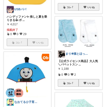
コレ
いいね
USBパパ
ハンディファン✨ 推しと夏を乗
りきる👍 ポ
...
￥
4,017
掲載終了
0
0
29
コレ
いいね
まり✻猫とほっこり暮らし✻
【公式ライセンス商品】大人気
＼パペットスン
...
￥
1,188
0
0
2
コレ
いいね
なおてる@子育て共働き いつもTHX🙏