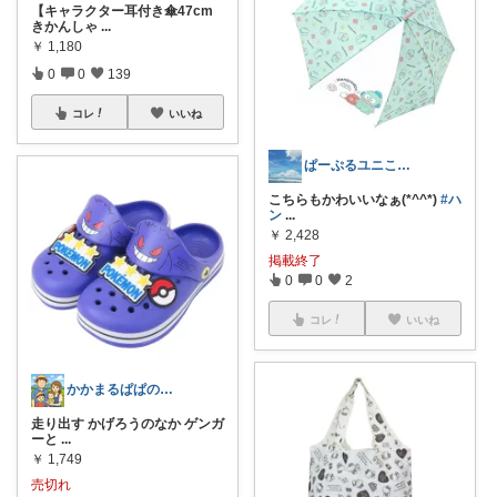
【キャラクター耳付き傘47cm
きかんしゃ
...
￥
1,180
0
0
139
コレ
いいね
ぱーぷるユニこん/40代頑張らないママ♡
こちらもかわいいなぁ(*^^*)
#ハ
ン
...
￥
2,428
掲載終了
0
0
2
コレ
いいね
かかまるぱぱのオススメ🫢経由感謝❗
走り出す かげろうのなか ゲンガ
ーと
...
￥
1,749
売切れ