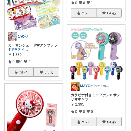
0
0
1
コレ
いいね
ひめ♡
カーサンシェード🩷アンブレラ
☂️
#キティ
...
￥
1,880
0
0
2
コレ
いいね
MAYOminimamu 御購入感謝✨️
カラビナ付きミニファン✨️ サン
リオキャラ
...
￥
2,395
0
0
0
コレ
いいね