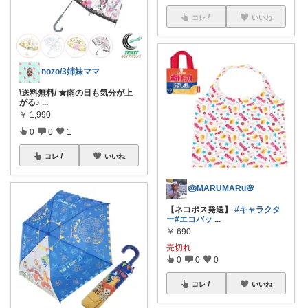
コレ
いいね
nozo/3姉妹ママ
\送料無料/ ★雨の日も気分が上
がる♪
...
￥
1,990
0
0
1
コレ
いいね
🎂MARUMARu🌸
【ネコポス発送】
#キャラクタ
ー
#エコバッ
...
￥
690
売切れ
0
0
0
コレ
いいね