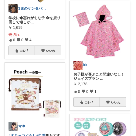
3児のケンタパパ☆フォロー購入感謝です☆
学校に傘忘れがちな子 傘を振り
回して壊しが
...
￥
1,619
売切れ
0
0
4
コレ
いいね
kk
お子様が喜ぶこと間違いなし！
ジェイズプラン
...
￥
2,178
0
0
1
コレ
いいね
マキ
#すみっコぐらし
#巾着
​🍫おすす