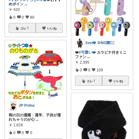
めポイン
...
￥
420
0
0
80
コレ
いいね
3sei💎 ｺﾚNG🈲🙅‍♀️
❤️
#可愛い❤️
カラビナ付きミニ
ファン
...
￥
2,395
0
0
109
コレ
いいね
JP Prime
雨の日の通園・通学、子供が濡
れちゃうのが心
...
￥
1,628
0
0
0