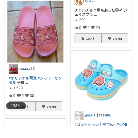
ちょこ
チロルチョコ🍫もあった🤭💕 ジ
ェイズプラ
...
￥
290
0
2
24
コレ
いいね
maaay22
#オリジナル写真
#シャワーサン
ダル
子供
...
￥
1,529
0
0
30
134
件
コレ
いいね
みのり｜fashion暮らしꕤ︎︎·͜·
#コレクションも見てねꕀ꙳𓏸ᵕ̈*❁
ハン
...
￥
1,639