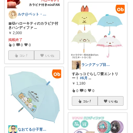
ルナ@ペット・雑貨
🎀🐱ハローキティのカラビナ付
きハンディファ
...
￥
2,000
掲載終了
0
0
0
コレ
いいね
ランクアップ目指して今月頑張ります🔥
すみっコぐらし♡要エントリ
ー！
#6月
...
￥
1,180
0
0
0
コレ
いいね
なおてる@子育て共働き いつもTHX🙏