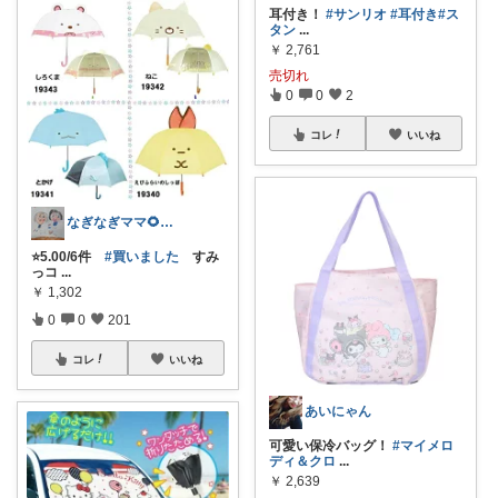
耳付き！
#サンリオ
#耳付き
#ス
タン
...
￥
2,761
売切れ
0
0
2
コレ
いいね
なぎなぎママ🌻経由感謝💕
⭐️5.00/6件
#買いました
すみ
っコ
...
￥
1,302
0
0
201
コレ
いいね
あいにゃん
可愛い保冷バッグ！
#マイメロ
ディ＆クロ
...
￥
2,639