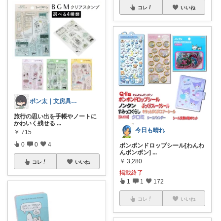
コレ
いいね
ポン太｜文房具・雑貨
旅行の思い出を手帳やノートに
かわいく残せる
...
今日も晴れ
￥
715
0
0
4
ボンボンドロップシール[わんわ
んボンボン]
...
￥
3,280
コレ
いいね
掲載終了
1
1
172
コレ
いいね