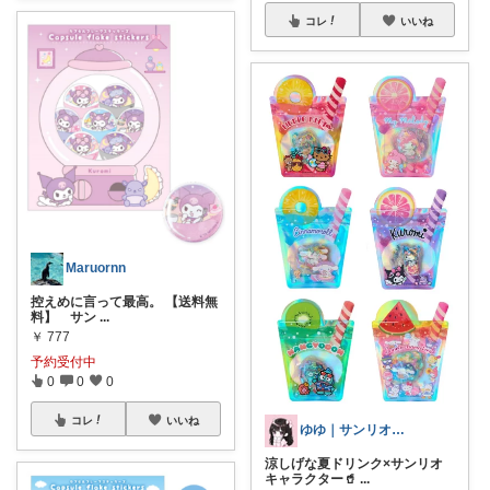
コレ
いいね
Maruornn
控えめに言って最高。 【送料無
料】 サン
...
￥
777
予約受付中
0
0
0
コレ
いいね
ゆゆ｜サンリオヲタク×現役ナース🎀
涼しげな夏ドリンク×サンリオ
キャラクター🥤
...