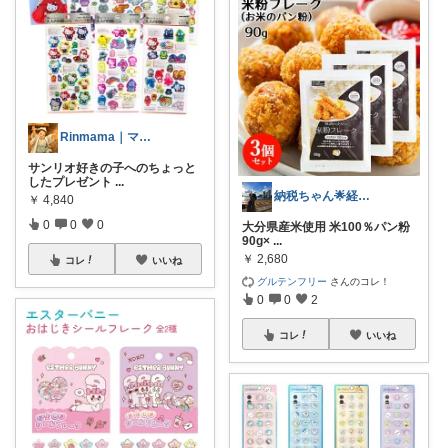
Rinmama｜ママのお助けアイテム
サンリオ好きの子へのちょっと
したプレゼント
...
納税ちゃん🌟経由購入★
￥
4,840
0
0
0
大分県産米使用 米100％パン粉
90g×
...
￥
2,680
コレ
いいね
グルテンフリー
さんのコレ！
0
0
2
コレ
いいね