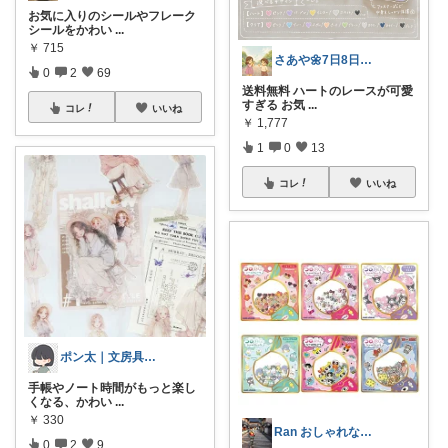
お気に入りのシールやフレーク
シールをかわい
...
￥
715
さあや🌼7日8日有難うございます
0
2
69
送料無料 ハートのレースが可愛
すぎる お気
...
コレ
いいね
￥
1,777
1
0
13
コレ
いいね
ポン太｜文房具・雑貨
手帳やノート時間がもっと楽し
くなる、かわい
...
￥
330
Ran おしゃれな暮らし
0
2
9