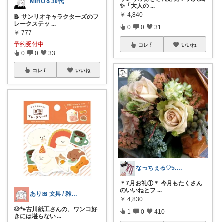
MIHO🌷30代
✨「大人の
...
￥
4,840
📝 サンリオキャラクターズのフ
レークステッ
...
0
0
31
￥
777
予約受付中
コレ
いいね
0
0
33
コレ
いいね
なっちぇる♡5.6感謝です🥰
＊7月お礼①＊ 今月もたくさん
のいいねとフ
...
あり🎀 文具 / 雑貨 / 日用品
￥
4,830
🐶🐾古川紙工さんの、ワンコ好
1
0
410
きには堪らない
...