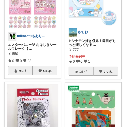
さちお
mikaいつもありがとうございます🩷
✨シナモン好き必見！毎日がも
っと楽しくなる
...
エスターバニー🩷 おはじきシー
ルフレーク【
...
￥
777
￥
550
予約受付中
0
0
23
0
0
1
コレ
いいね
コレ
いいね