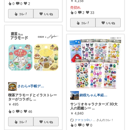
￥
4,158
0
0
2
売切れ
0
2
33
コレ
いいね
コレ
いいね
さわら⭐手帳デコと読書好き
喫茶アラモードとイラストレー
納税ちゃん🌟経由購入★
ターがコラボし
...
サンリオキャラクターズ 3D大
￥
495
人の図鑑シー
...
0
0
46
￥
4,840
クマココ🌻い
...
さんのコレ！
コレ
いいね
0
0
0