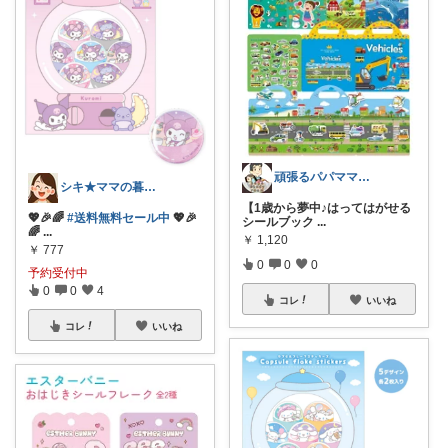
頑張るパパママ応援隊@育児・子供用品紹介
シキ★ママの暮らし、キッズ
【1歳から夢中♪はってはがせる
💖🎉🌈
#送料無料セール中
💖🎉
シールブック
...
🌈
...
￥
1,120
￥
777
0
0
0
予約受付中
0
0
4
コレ
いいね
コレ
いいね