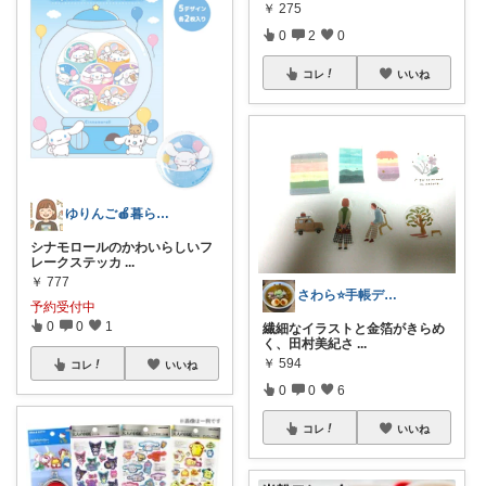
￥
275
0
2
0
コレ
いいね
ゆりんご🍎暮らしにまつわるおすすめ品
シナモロールのかわいらしいフ
レークステッカ
...
￥
777
さわら⭐手帳デコと読書好き
予約受付中
0
0
1
繊細なイラストと金箔がきらめ
く、田村美紀さ
...
￥
594
コレ
いいね
0
0
6
コレ
いいね