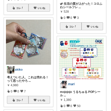
🌿 生活の質が上がった！コロふ
わシールフレ
...
コレ
いいね
￥
528
0
0
3
コレ
いいね
akiko
考えついた人、これは売れる！
って思ったやろ
...
𝘮𝘢𝘳𝘪
￥
4,980
0
0
7
mojojojo うるちゅる POPシー
ル
...
￥
1,380
コレ
いいね
0
0
50