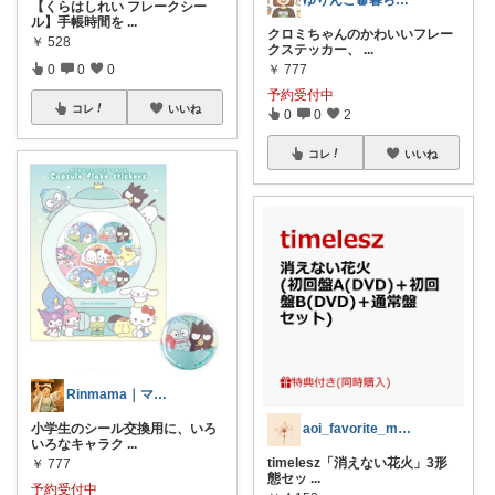
ゆりんご🍎暮らしにまつわるおすすめ品
【くらはしれい フレークシー
ル】手帳時間を
...
クロミちゃんのかわいいフレー
￥
528
クステッカー、
...
0
0
0
￥
777
予約受付中
コレ
いいね
0
0
2
コレ
いいね
Rinmama｜ママのお助けアイテム
小学生のシール交換用に、いろ
aoi_favorite_memo
いろなキャラク
...
timelesz「消えない花火」3形
￥
777
態セッ
...
予約受付中