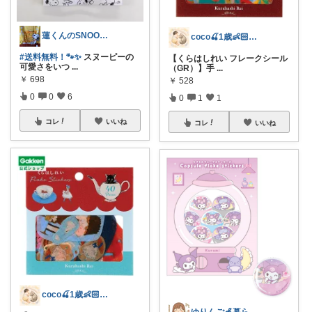
蓮くんのSNOOPYおすすめROOM
coco🍒1歳👶🏻5歳🐈
#送料無料！🐾✨
スヌーピーの
【くらはしれい フレークシール
可愛さをいつ
...
（GR）】手
...
￥
698
￥
528
0
0
6
0
1
1
コレ
いいね
コレ
いいね
coco🍒1歳👶🏻5歳🐈