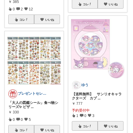
￥
385
コレ
いいね
0
2
12
コレ
いいね
ゆう
プレゼントセレクト館024
【送料無料】 サンリオキャラ
クターズ カプ
...
「大人の図鑑シール」食べ物シ
￥
777
リーズ✨ ピザ
...
予約受付中
￥
330
1
0
3
0
0
5
コレ
いいね
コレ
いいね