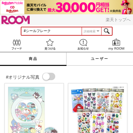
ROOM
楽天トップへ
詳細検索
Feed
見つける
お知らせ
商品
ユーザー
#オリジナル写真