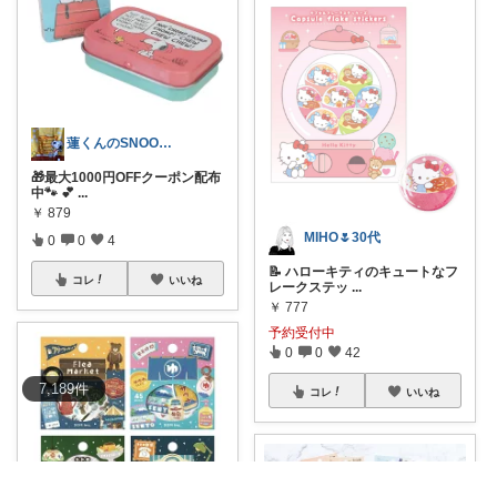
蓮くんのSNOOPYおすすめROOM
🎁最大1000円OFFクーポン配布
中🐾 💕
...
￥
879
MIHO🌷30代
0
0
4
📝 ハローキティのキュートなフ
コレ
いいね
レークステッ
...
￥
777
予約受付中
0
0
42
7,189
件
コレ
いいね