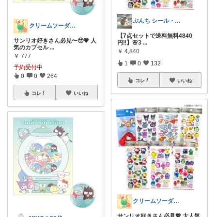
ぷんち シール・ファンシー雑貨多め
クリームソーダ♫昭和平成レトロ好き母
【7点セットで送料無料4840
サンリオ好きさん必見〜🥹💗 人
円‼️】🌸3
...
気のカプセル
...
￥
4,840
￥
777
1
0
132
予約受付中
0
0
264
コレ
いいね
コレ
いいね
クリームソーダ♫昭和平成レトロ好き母
サンリオ好きさん必見💖 大人気