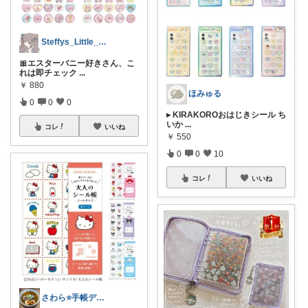
Steffys_Little_Finds
🎀エスターバニー好きさん、こ
れは即チェック
...
￥
880
ほみゅる
0
0
0
▸ KIRAKOROおはじきシール ち
いか
...
コレ
いいね
￥
550
0
0
10
コレ
いいね
さわら⭐手帳デコと読書好き