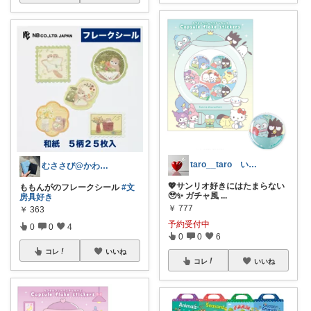
taro__taro いらっしゃませ🎶
むささび@かわいいもの・文具好き
💖サンリオ好きにはたまらない
ももんがのフレークシール
#文
🥹✨ ガチャ風
...
房具好き
￥
777
￥
363
予約受付中
0
0
4
0
0
6
コレ
いいね
コレ
いいね