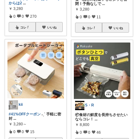
からは2
...
閉！予熱なしで
...
￥
3,280
￥
3,280
0
0
270
0
0
11
コレ
いいね
コレ
いいね
kii
S・R
#41%OFFクーポン
˗ˏˋ 手軽に密
📦食材の鮮度を長持ちさせたい
封
...
ならコレ！
...
￥
3,280～
￥
8,800
0
0
15
0
0
46