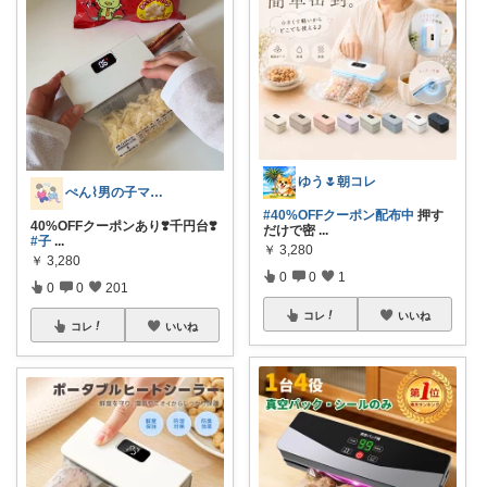
ゆう🌷朝コレ
ぺん⌇男の子ママの暮らしと推し
#40%OFFクーポン配布中
押す
40%OFFクーポンあり❣️千円台❣️
だけで密
...
#子
...
￥
3,280
￥
3,280
0
0
1
0
0
201
コレ
いいね
コレ
いいね