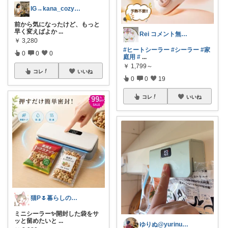
IG→kana_cozydays
前から気になったけど、もっと
早く変えばよか
...
Rei コメント無く経由購入します♪
￥
3,280
#ヒートシーラー
#シーラー
#家
0
0
0
庭用
#
...
￥
1,799～
コレ
いいね
0
0
19
コレ
いいね
猫P🌷暮らしの中で見つけたお気に入り
ミニシーラー✨開封した袋をサ
ッと留めたいと
...
ゆりぬ@yurinu_hsp_life_