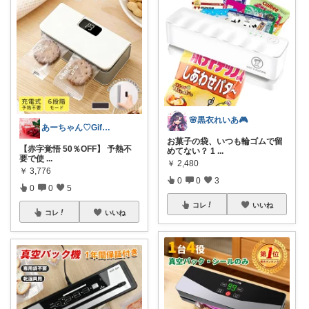
🌸黒衣れいあ🎮
あーちゃん♡Giftで選びたい商品🌹
お菓子の袋、いつも輪ゴムで留
【赤字覚悟 50％OFF】 予熱不
めてない？ 1
...
要で使
...
￥
2,480
￥
3,776
0
0
3
0
0
5
コレ
いいね
コレ
いいね