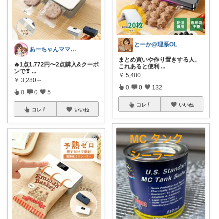
とーか@理系OL
あーちゃんママ🐣朝コレ5時✨2y娘
まとめ買いや作り置きする人、
🔥1点1,772円〜2点購入&クーポ
これあると便利
...
ンで❣
...
￥
5,480
￥
3,280～
0
0
132
0
0
5
コレ
いいね
コレ
いいね