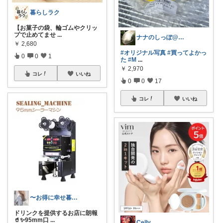
暮らしラク
【お菓子の袋、輪ゴムやクリッ
プで止めてませ
...
ナナのしっぽ@クレイジーダイヤモンド💎
￥
2,680
#オリジナル写真
#買ってよかっ
0
0
1
た
#M
...
￥
2,970
コレ
いいね
0
0
17
コレ
いいね
〜お得に幸せ暮らし〜
ドリンクを提供するお店に朗報
🥤✨95mm口
...
Celly