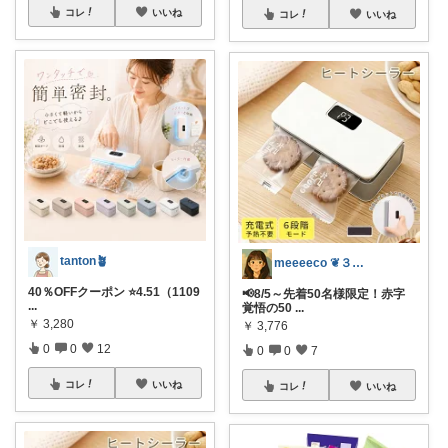
コレ
いいね
コレ
いいね
tanton🪴
meeeeco ❦３児ママ ❦
40％OFFクーポン ⭐4.51（1109
📢8/5～先着50名様限定！赤字
...
覚悟の50
...
￥
3,280
￥
3,776
0
0
12
0
0
7
コレ
いいね
コレ
いいね