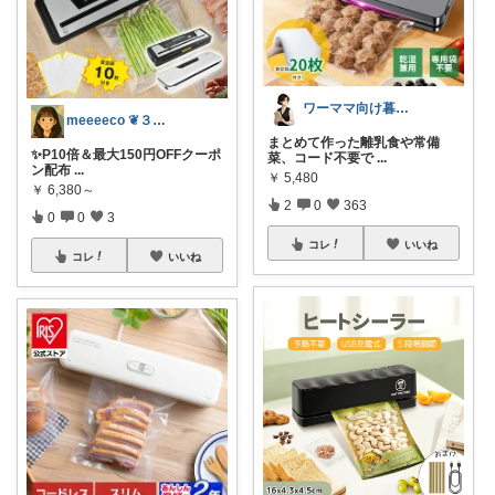
ワーママ向け暮らしの便利グッズROOM
meeeeco ❦３児ママ ❦
まとめて作った離乳食や常備
✨P10倍＆最大150円OFFクーポ
菜、コード不要で
...
ン配布
...
￥
5,480
￥
6,380～
2
0
363
0
0
3
コレ
いいね
コレ
いいね