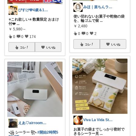
みほ｜楽ちんライフ研究中
ぴすけ🩵4歳＆1歳ママの愛用品
使い切れないお菓子や乾物の袋
⭐️これ欲しい⭐️ 数量限定 おまけ
を、輪ゴムで留
...
付❤️
...
￥
2,480
￥
5,980～
0
0
2
0
0
174
コレ
いいね
コレ
いいね
Viva La Vida Studio
えあ♡airroom❀ラクして整う暮らし
お菓子の袋までしっかり密封で
꧁ シーラー ꧂
#開始2時間5
きるシーラー見
...