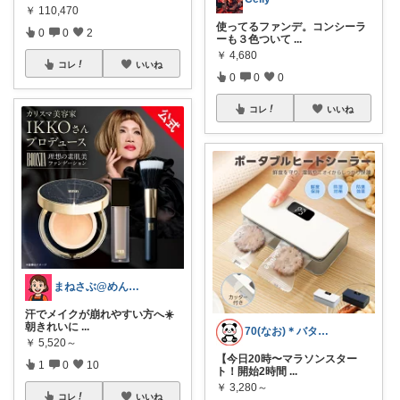
￥
110,470
使ってるファンデ。コンシーラ
0
0
2
ーも３色ついて
...
￥
4,680
コレ
いいね
0
0
0
コレ
いいね
まねさぶ@めんどくさい→快適
汗でメイクが崩れやすい方へ☀️
朝きれいに
...
70(なお)＊バタバタな毎日をご機嫌に♡
￥
5,520～
【今日20時〜マラソンスター
1
0
10
ト！開始2時間
...
￥
3,280～
コレ
いいね