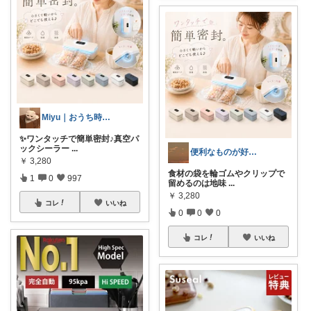
Miyu｜おうち時間の小さな幸せ🌸
✨ワンタッチで簡単密封♪真空パ
ックシーラー
...
便利なものが好きすぎる人
￥
3,280
食材の袋を輪ゴムやクリップで
1
0
997
留めるのは地味
...
￥
3,280
コレ
いいね
0
0
0
コレ
いいね