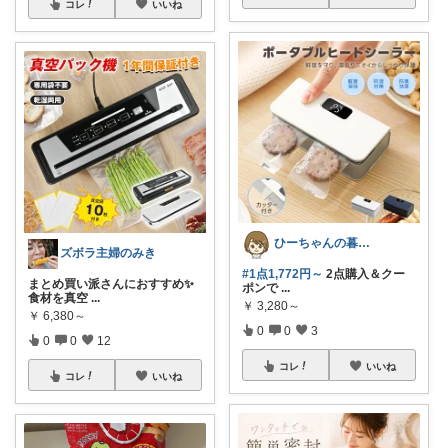
コレ
いいね
ひーちゃんの暮らしと服ROOM🌷
ズボラ主婦のみき
#1点1,772円～
2点購入＆クー
まとめ買い派さんにおすすめ✨
ポンで
...
食材を真空
...
￥
3,280～
￥
6,380～
0
0
3
0
0
12
コレ
いいね
コレ
いいね