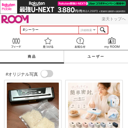
ROOM
楽天トップへ
詳細検索
Feed
見つける
お知らせ
商品
ユーザー
#オリジナル写真