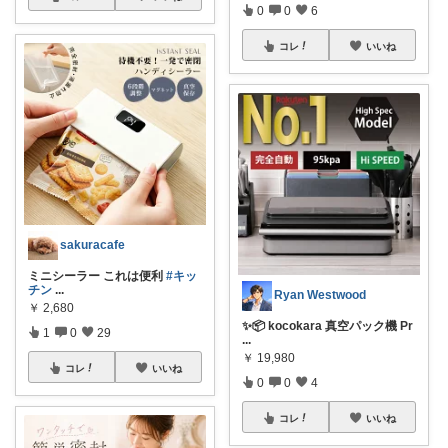
0
0
6
コレ
いいね
sakuracafe
ミニシーラー これは便利
#キッ
チン
...
Ryan Westwood
￥
2,680
✨📦 kocokara 真空パック機 Pr
1
0
29
...
￥
19,980
コレ
いいね
0
0
4
コレ
いいね