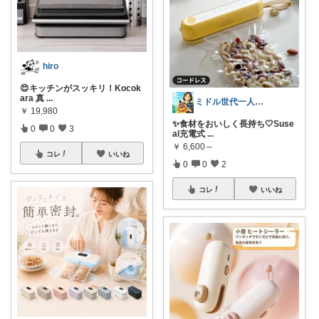
hiro
😍キッチンがスッキリ！Kocok
ara 真
...
ミドル世代一人暮らし応援隊
￥
19,980
✨食材をおいしく長持ち🤍Suse
0
0
3
al充電式
...
￥
6,600～
コレ
いいね
0
0
2
コレ
いいね