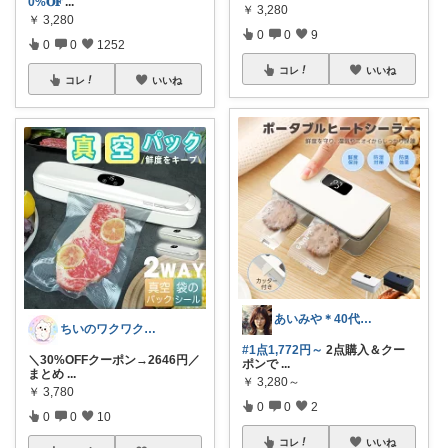
0%𝐎𝐅
...
￥
3,280
￥
3,280
0
0
9
0
0
1252
コレ
いいね
コレ
いいね
あいみや＊40代🌷くらしを楽しむ
ちいのワクワクルーム
#1点1,772円～
2点購入＆クー
＼30%OFFクーポン→2646円／
ポンで
...
まとめ
...
￥
3,280～
￥
3,780
0
0
2
0
0
10
コレ
いいね