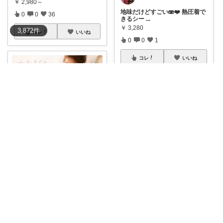
￥
2,980～
地味だけどすごい🫨❤️ 熱圧着で
0
0
36
きるシー
...
￥
3,280
3,872
件
コレ
いいね
0
0
1
コレ
いいね
だっちー@朝コレ5時🚗カー用品探求家
#割引クーポン🈹🉐
✨押すだけ
密封完了💕🔌
...
りさ
￥
3,280
気になる影に狙い撃ちの集中ケ
0
0
0
ア✨ 純ハイド
...
￥
3,280～
コレ
いいね