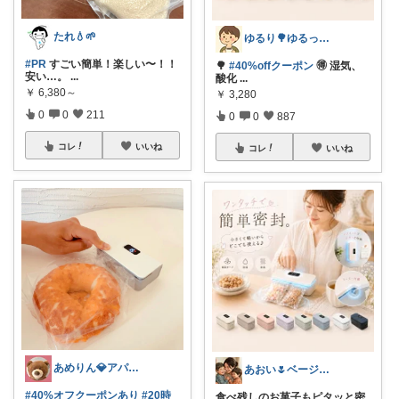
たれ💧🌱
ゆるり🌳ゆるっと暮らし整える🧺🫕
#PR
すごい簡単！楽しい〜！！
🌳
#40%offクーポン
🉐 湿気、
安い…。
...
酸化
...
￥
6,380～
￥
3,280
0
0
211
0
0
887
コレ
いいね
コレ
いいね
あめりん💎アパレル♡グルメ♡インテリア
あおい🌷ベージュ好き♡時短アイテム好き
#40%オフクーポンあり
#20時
食べ残しのお菓子もピタッと密