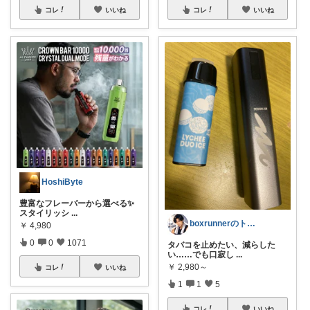
コレ
いいね
コレ
いいね
HoshiByte
豊富なフレーバーから選べる✨
スタイリッシ
...
boxrunnerのトレーニングルーム
￥
4,980
0
0
1071
タバコを止めたい、減らした
い……でも口寂し
...
￥
2,980～
コレ
いいね
1
1
5
コレ
いいね