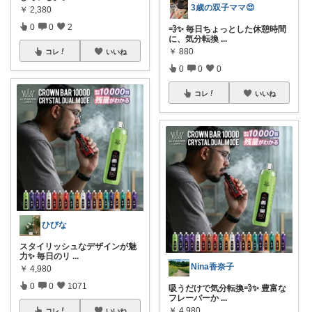
3歳の双子ママ😍
￥
2,380
0
0
2
💨✨ 毎日ちょっとした休憩時間
に、気分転換
...
￥
880
コレ
いいね
0
0
0
コレ
いいね
ひびな
スタイリッシュなデザインが魅
力✨ 毎日のリ
...
Nina香奈子
￥
4,980
0
0
1071
吸うだけで気分転換💨✨ 豊富な
フレーバーか
...
￥
4,980
コレ
いいね