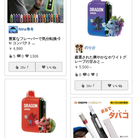
Nina隼冬
豊富なフレーバーで気分転換💨
✨ コンパクト
...
のり@
￥
4,980
5
0
1306
厳選された爽やかなホワイトグ
レープの甘みと
...
￥
5,500～
コレ
いいね
0
0
3
コレ
いいね