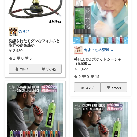
のり@
洗練されたモダンなフォルムと
抜群の存在感が
...
ぬまっちの禁煙生活
￥
2,980
1
0
5
💨HECCO ポケットシーシャ
（5,500
...
￥
1,422
コレ
いいね
0
0
15
コレ
いいね