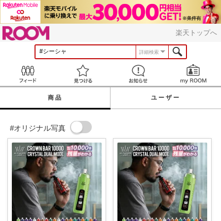
ROOM
楽天トップへ
詳細検索
Feed
見つける
お知らせ
商品
ユーザー
#オリジナル写真