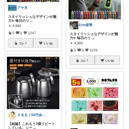
アヤ月
スタイリッシュなデザインが魅
力✨ 毎日のリ
...
Erin亜季
￥
4,980
0
0
1247
スタイリッシュなデザインが魅
力✨ 毎日のリ
...
￥
4,980
コレ
いいね
0
0
1070
コレ
いいね
さるる｜50代会社員の生活改善ROOM
【結論】これもう3個リピート
している。シー
...