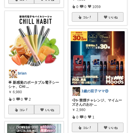
0
0
1059
コレ
いいね
brian
🌟 新感覚のポータブル電子シー
シャ、CHI
...
3歳の双子ママ😍
￥
6,980
0
0
2
💨✨ 禁煙チャレンジ、マイムー
ズさんのおか
...
￥
2,980
コレ
いいね
0
0
1
コレ
いいね