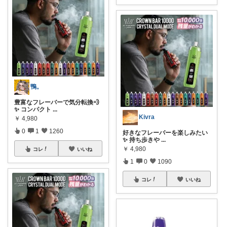
鴨。
豊富なフレーバーで気分転換💨
✨ コンパクト
...
Kivra
￥
4,980
0
1
1260
好きなフレーバーを楽しみたい
✨ 持ち歩きや
...
￥
4,980
コレ
いいね
1
0
1090
コレ
いいね