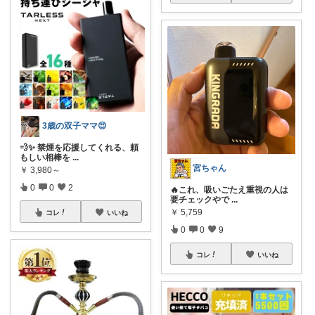
3歳の双子ママ😍
💨✨ 禁煙を応援してくれる、頼
もしい相棒を
...
宮ちゃん
￥
3,980～
0
0
2
🔥これ、吸いごたえ重視の人は
要チェックやで
...
￥
5,759
コレ
いいね
0
0
9
コレ
いいね