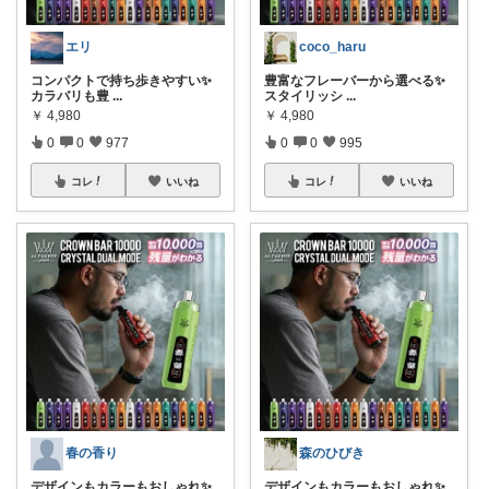
エリ
coco_haru
コンパクトで持ち歩きやすい✨
豊富なフレーバーから選べる✨
カラバリも豊
...
スタイリッシ
...
￥
4,980
￥
4,980
0
0
977
0
0
995
コレ
いいね
コレ
いいね
春の香り
森のひびき
デザインもカラーもおしゃれ✨
デザインもカラーもおしゃれ✨