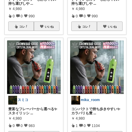
持ち運びしや
...
持ち運びしや
...
￥
4,980
￥
4,980
0
0
990
0
0
990
コレ
いいね
コレ
いいね
スミコ
mika_room
豊富なフレーバーから選べる✨
コンパクトで持ち歩きやすい✨
スタイリッシ
...
カラバリも豊
...
￥
4,980
￥
4,980
0
0
983
1
0
1104