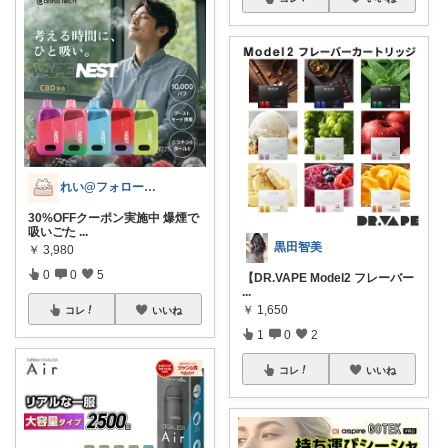
れい@フォロー＆経由購入感謝です♪
30%OFFクーポン実施中 爆煙で
吸いごた
...
黒田智美
￥
3,980
0
0
5
【DR.VAPE Model2 フレーバー
...
￥
1,650
コレ
いいね
1
0
2
コレ
いいね