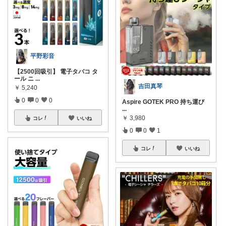
平野彩音
【2500回吸引】 電子タバコ タ
ール ニ
...
吉田真琴
￥
5,240
0
0
0
Aspire GOTEK PRO 持ち運び
...
￥
3,980
コレ
いいね
0
0
1
コレ
いいね