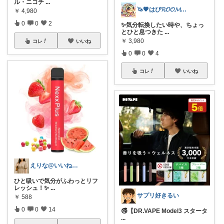
ル・ニコチ
...
🦄🧡はぴ𝓡𝓞𝓞𝓜 🧡🦄
￥
4,980
0
0
2
✨気分転換したい時や、ちょっ
とひと息つきた
...
￥
3,980
コレ
いいね
0
0
4
コレ
いいね
えりな@いいね100%バック💓
ひと吸いで気分がふわっとリフ
レッシュ！✨
...
サプリ好きるい
￥
588
0
0
14
🚭【DR.VAPE Model3 スタータ
...