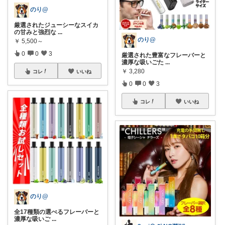
のり@
厳選されたジューシーなスイカ
の甘みと強烈な
...
のり@
￥
5,500～
0
0
3
厳選された豊富なフレーバーと
濃厚な吸いごた
...
￥
3,280
コレ
いいね
0
0
3
コレ
いいね
のり@
全17種類の選べるフレーバーと
濃厚な吸いご
...