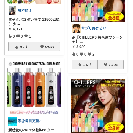
坂本結子
電子タバコ 使い捨て 12500回吸
引 タ
...
サプリ好きるい
￥
4,950
0
0
1
🌿【CHILLERS 持ち運びシーシ
ャ】
...
￥
3,980
コレ
いいね
0
0
2
コレ
いいね
孝@毎日更新♪
新感覚のVAPE体験🌬️✨ ター