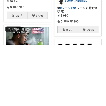
3sei💎 ｺﾚNG🈲🙅‍♀️
￥
999～
0
0
3
❤️
#シーシャ❤️
シーシャ 持ち運
び 電
...
￥
3,980
コレ
いいね
0
0
100
2,059
件
コレ
いいね
Joy奈
豊富なフレーバーで気分転換💨
✨ コンパクト
...
のり@
￥
4,980
0
0
1109
ニコチンゼロ・タールゼロで健
康的にリフレッ
...
￥
2,899
コレ
いいね