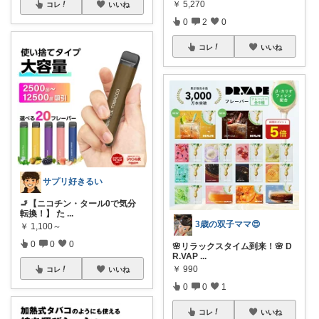
￥
5,270
コレ
いいね
0
2
0
コレ
いいね
サプリ好きるい
🚬【ニコチン・タール0で気分
転換！】 た
...
3歳の双子ママ😍
￥
1,100～
0
0
0
🌸リラックスタイム到来！🌸 D
R.VAP
...
￥
990
コレ
いいね
0
0
1
コレ
いいね