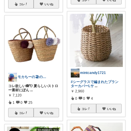
コレ
いいね
mintcandy1721
モカちーの🏖️のんびりライフ🐈✨
#シーグラスで編まれたプラン
コレ欲しい🙈💘 夏らしいストロ
ターカバーLサ
...
ー素材にぽん
...
￥
2,960
￥
7,120
0
0
4
1
0
25
コレ
いいね
コレ
いいね