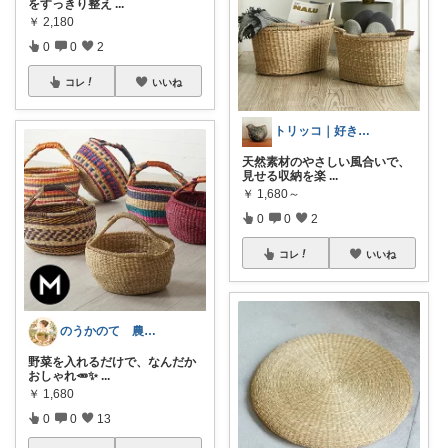
をすっきり整え
...
￥
2,180
0
0
2
コレ
いいね
トリッコ｜好きな雑貨・インテリア
天然素材のやさしい風合いで、
見せる収納を楽
...
￥
1,680～
0
0
2
コレ
いいね
のうかのて 農業女子が欲しい物room
野菜を入れるだけで、なんだか
おしゃれ🥕✨
...
￥
1,680
0
0
13