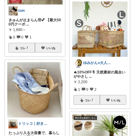
tom
きゅんが止まらん🥺💕 【最大50
0円クーポ
...
￥
1,680～
0
0
1
コレ
いいね
ゆみかん⭐︎大人の暮らし研究室
🔥10%OFF🔖 天然素材の風合い
がやさし
...
￥
2,200
1
0
2
コレ
いいね
トリッコ｜好きな雑貨・インテリア
たっぷり入る大容量で、暮らし