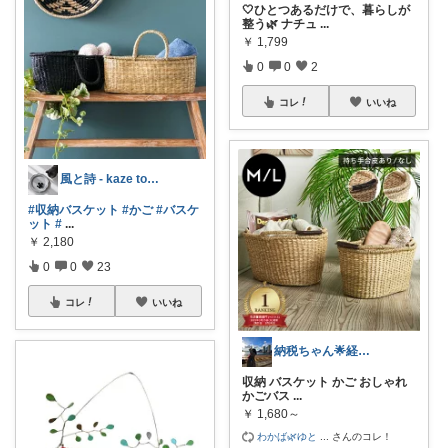
🤍ひとつあるだけで、暮らしが
整う🌿 ナチュ
...
￥
1,799
0
0
2
コレ
いいね
風と詩 - kaze to uta -
#収納バスケット
#かご
#バスケ
ット
#
...
￥
2,180
0
0
23
コレ
いいね
納税ちゃん🌟経由購入★
収納 バスケット かご おしゃれ
かごバス
...
￥
1,680～
わかば🌿ゆと
...
さんのコレ！