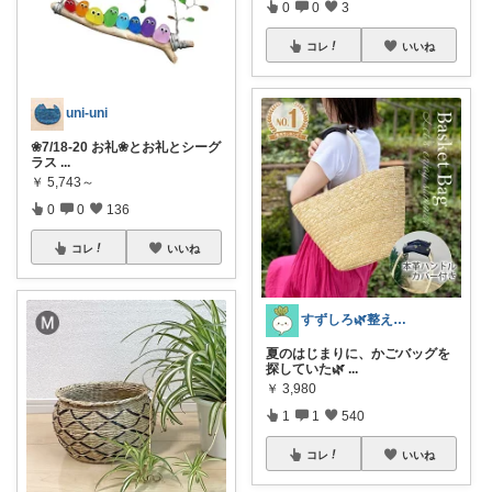
0
0
3
コレ
いいね
uni-uni
❀7/18-20 お礼❀とお礼とシーグ
ラス
...
￥
5,743～
0
0
136
コレ
いいね
すずしろ🌿整えながら、ゆるく暮らす
夏のはじまりに、かごバッグを
探していた🌿
...
￥
3,980
1
1
540
コレ
いいね