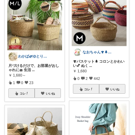
なおちゃん🍄🌲好きなものに囲まれたい
わかば🌿ゆとり美の暮らし🤍
🍄バスケット🌲 コロンとかわい
片づけるだけで、お部屋がおし
い💕 ぬく
...
ゃれに🧺 生活
...
￥
1,680
￥
1,680～
0
2
442
1
0
23
コレ
いいね
コレ
いいね