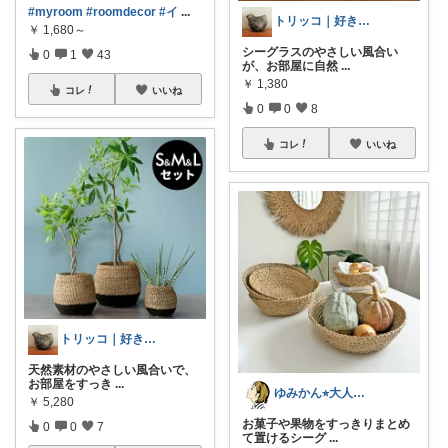
#myroom
#roomdecor
#イ
...
トリッコ｜好きな雑貨・インテリア
￥
1,680～
シーグラスのやさしい風合い
0
1
43
が、お部屋に自然
...
￥
1,380
コレ
いいね
0
0
8
コレ
いいね
トリッコ｜好きな雑貨・インテリア
天然素材のやさしい風合いで、
お部屋をすっき
...
ゆみかん⭐︎大人の暮らし研究室
￥
5,280
お菓子や果物をすっきりまとめ
0
0
7
て置けるシーグ
...