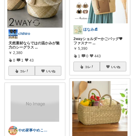
ほなみ👒
chihiro
2wayショルダーかごバッグ🤎
天然素材ならではの温かみが魅
ファスナー
...
力のシーグラス
...
￥
5,390
￥
2,380
1
0
443
0
1
43
コレ
いいね
コレ
いいね
やめ家事やめこ♡一軍インテリア