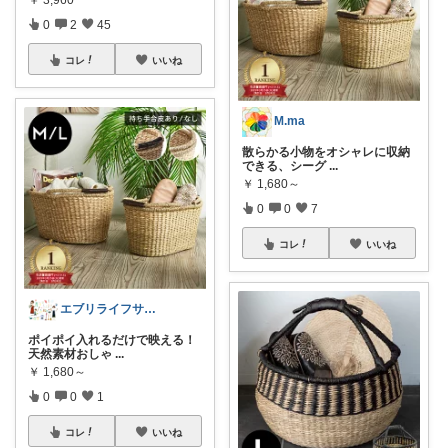
0
2
45
コレ
いいね
M.ma
散らかる小物をオシャレに収納
できる、シーグ
...
￥
1,680～
0
0
7
コレ
いいね
エブリライフサポート✨便利にスマートに
ポイポイ入れるだけで映える！
天然素材おしゃ
...
￥
1,680～
0
0
1
コレ
いいね