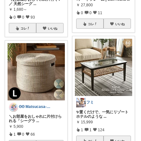
／ 天然シーグ
...
￥
27,800
￥
1,680～
0
0
11
0
0
93
コレ
いいね
コレ
いいね
フミ
ʘʘ Matsucasa-TooL ʘʘ
✨置くだけで、一気にリゾート
＼お部屋をおしゃれに片付けら
ホテルのような
...
れる「シーグラ
...
￥
15,999
￥
5,900
1
1
124
1
0
66
コレ
いいね