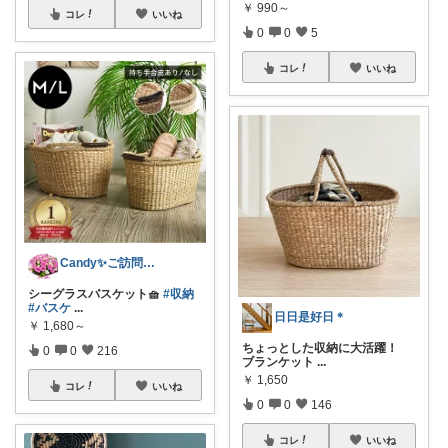
￥
990～
コレ
いいね
0
0
5
コレ
いいね
Candy✨ご訪問・経由購入に日々感謝✨
シーグラスバスケット🧺
#収納
#バスケ
...
日日是好日＊
￥
1,680～
ちょっとした収納に大活躍！
0
0
216
ブランケット
...
￥
1,650
コレ
いいね
0
0
146
コレ
いいね