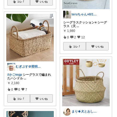
コレ
いいね
teruちゃん⭐️8/1楽天トラベル感謝
シーグラスクッション⭐️ シーグ
ラス（天
...
￥
1,980
0
2
12
コレ
いいね
むぎぷす＠照明とインテリアと北欧食器
#かごmgp
シーグラスで編まれ
たハンドル
...
￥
2,180
0
0
7
コレ
いいね
まり🍀犬とおしゃれに暮らしたい🐶