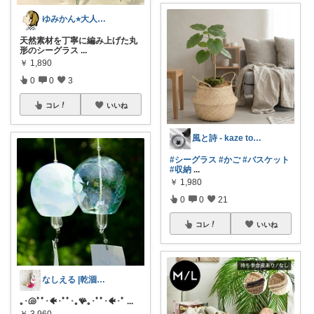
ゆみかん⭐︎大人の暮らし研究室
天然素材を丁寧に編み上げた丸
形のシーグラス
...
￥
1,890
0
0
3
コレ
いいね
風と詩 - kaze to uta -
#シーグラス
#かご
#バスケット
#収納
...
￥
1,980
0
0
21
コレ
いいね
なしえる |乾涸びたマーメイド
｡･🐚ﾟﾟ･🐠･ﾟﾟ･｡🪸｡･ﾟﾟ･🐠･ﾟ
...
￥
3,960