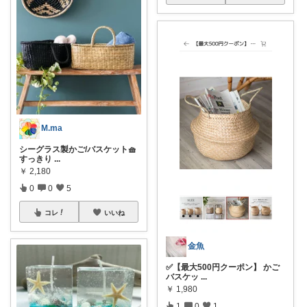
M.ma
シーグラス製かご/バスケット🧺
すっきり
...
￥
2,180
0
0
5
コレ
いいね
金魚
✅【最大500円クーポン】 かご
バスケッ
...
￥
1,980
1
0
1