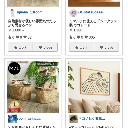
iguana_13room
ʘʘ Matsucasa-TooL ʘʘ
自然素材が優しい雰囲気のたっ
＼マルチに使える「シーグラス
ぷり隠せるハン
...
製 カゴトート
...
￥
1,680～
￥
1,380
0
0
32
0
0
305
コレ
いいね
コレ
いいね
room_asinaga
ネコノヒゲ🐈花好きオタクの庭🪴
＼お部屋がおしゃれに片付く✨
♦アートフレーム | Oak round
...