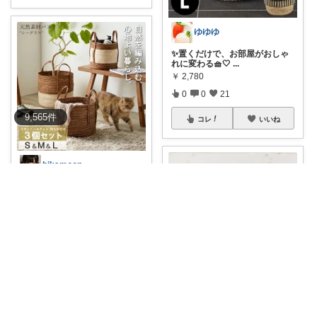
ゆゆゆ
✨置くだけで、お部屋がおしゃ
れに変わる🧺🤍
...
￥
2,780
0
0
21
9,565
件
コレ
いいね
hikamoon
シーグラスバスケット loversの
ための
...
￥
5,990
0
0
1
コレ
いいね
Dera🐤X→@dera_room