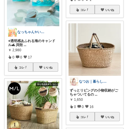
コレ
いいね
なっちゃん✨いつもありがとう😊✨
⭐️透明感あふれる海のキャンド
ル🌊 貝殻
...
￥
2,980
0
0
17
コレ
いいね
なつお｜暮らしが整う日用品選び
ずっとリビングの小物収納がご
ちゃついてるの
...
￥
1,650
0
0
16
コレ
いいね